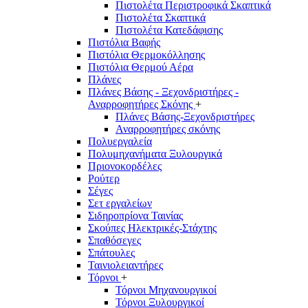
Πιστολέτα Περιστροφικά Σκαπτικά
Πιστολέτα Σκαπτικά
Πιστολέτα Κατεδάφισης
Πιστόλια Βαφής
Πιστόλια Θερμοκόλλησης
Πιστόλια Θερμού Αέρα
Πλάνες
Πλάνες Βάσης - Ξεχονδριστήρες -
Αναρροφητήρες Σκόνης
+
Πλάνες Βάσης-Ξεχονδριστήρες
Αναρροφητήρες σκόνης
Πολυεργαλεία
Πολυμηχανήματα Ξυλουργικά
Πριονοκορδέλες
Ρούτερ
Σέγες
Σετ εργαλείων
Σιδηροπρίονα Ταινίας
Σκούπες Ηλεκτρικές-Στάχτης
Σπαθόσεγες
Σπάτουλες
Ταινιολειαντήρες
Τόρνοι
+
Τόρνοι Μηχανουργικοί
Τόρνοι Ξυλουργικοί