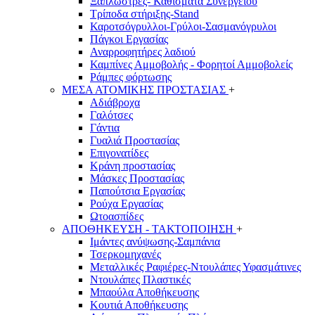
Ξαπλώστρες- Καθίσματα Συνεργείου
Τρίποδα στήριξης-Stand
Καροτσόγρυλλοι-Γρύλοι-Σασμανόγρυλοι
Πάγκοι Εργασίας
Αναρροφητήρες λαδιού
Καμπίνες Αμμοβολής - Φορητοί Αμμοβολείς
Ράμπες φόρτωσης
ΜΕΣΑ ΑΤΟΜΙΚΗΣ ΠΡΟΣΤΑΣΙΑΣ
+
Αδιάβροχα
Γαλότσες
Γάντια
Γυαλιά Προστασίας
Επιγονατίδες
Κράνη προστασίας
Μάσκες Προστασίας
Παπούτσια Εργασίας
Ρούχα Εργασίας
Ωτοασπίδες
ΑΠΟΘΗΚΕΥΣΗ - ΤΑΚΤΟΠΟΙΗΣΗ
+
Ιμάντες ανύψωσης-Σαμπάνια
Τσερκομηχανές
Μεταλλικές Ραφιέρες-Ντουλάπες Υφασμάτινες
Ντουλάπες Πλαστικές
Μπαούλα Αποθήκευσης
Κουτιά Αποθήκευσης