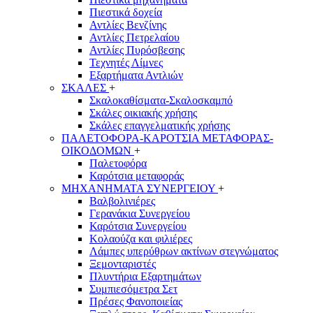
Πιεστικά δοχεία
Αντλίες Βενζίνης
Αντλίες Πετρελαίου
Αντλίες Πυρόσβεσης
Τεχνητές Λίμνες
Εξαρτήματα Αντλιών
ΣΚΑΛΕΣ
+
Σκαλοκαθίσματα-Σκαλοσκαμπό
Σκάλες οικιακής χρήσης
Σκάλες επαγγελματικής χρήσης
ΠΑΛΕΤΟΦΟΡΑ-ΚΑΡΟΤΣΙΑ ΜΕΤΑΦΟΡΑΣ-
ΟΙΚΟΔΟΜΩΝ
+
Παλετοφόρα
Καρότσια μεταφοράς
ΜΗΧΑΝΗΜΑΤΑ ΣΥΝΕΡΓΕΙΟΥ
+
Βαλβολινιέρες
Γερανάκια Συνεργείου
Καρότσια Συνεργείου
Κολαούζα και φιλιέρες
Λάμπες υπερύθρων ακτίνων στεγνώματος
Ξεμονταριστές
Πλυντήρια Εξαρτημάτων
Συμπιεσόμετρα Σετ
Πρέσες Φανοποιείας