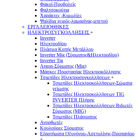
Φακοί-Προβολείς
Φαλτσοκούτια
Χαράκτες -Κιμωλίες
Ψαλίδια χειρός-λαμαρίνας-μπετού
ΕΡΓΑΛΕΙΟΘΗΚΕΣ
ΗΛΕΚΤΡΟΣΥΓΚΟΛΛΗΣΕΙΣ
+
Inverter
Ηλεκτροδίου
Πλάσμα Κοπής Μετάλλου
Inverter Mig (Σύρματος&Ηλεκτροδίου)
Inverter Tig
Argon-Σύρματος (Mig)
Μάσκες Προστασίας Ηλεκτροκόλλησης
Τσιμπίδες Ηλεκτροσυγκολλήσεων
+
Τσιμπίδες Ηλεκτροκολλήσεων-Σώματα
γείωσης
Τσιμπίδες Ηλεκτροκολλήσεων TIG
INVERTER Πλήρης
Τσιμπίδες Ηλεκτροκολλήσεων Βιδωτές
Σύρματος (MIG)
Τσιμπίδες Πλάσματος
Ανορθωτές
Κουλούρες Σύρματος
Εξαρτήματα Οξυγόνου-Ασετυλίνης-Προπανίου
+