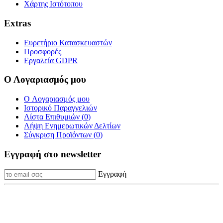
Χάρτης Ιστότοπου
Extras
Ευρετήριο Κατασκευαστών
Προσφορές
Εργαλεία GDPR
Ο Λογαριασμός μου
O Λογαριασμός μου
Ιστορικό Παραγγελιών
Λίστα Επιθυμιών (
0
)
Λήψη Ενημερωτικών Δελτίων
Σύγκριση Προϊόντων (
0
)
Εγγραφή στο newsletter
Εγγραφή