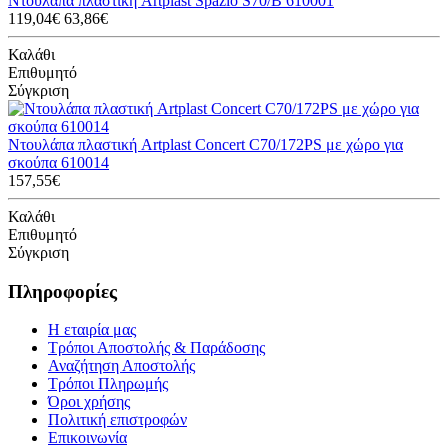
Ντουλάπα πλαστική Artplast Spazio S70/B 610001
119,04€
63,86€
Καλάθι
Επιθυμητό
Σύγκριση
Ντουλάπα πλαστική Artplast Concert C70/172PS με χώρο για
σκούπα 610014
157,55€
Καλάθι
Επιθυμητό
Σύγκριση
Πληροφορίες
Η εταιρία μας
Τρόποι Αποστολής & Παράδοσης
Αναζήτηση Αποστολής
Τρόποι Πληρωμής
Όροι χρήσης
Πολιτική επιστροφών
Επικοινωνία