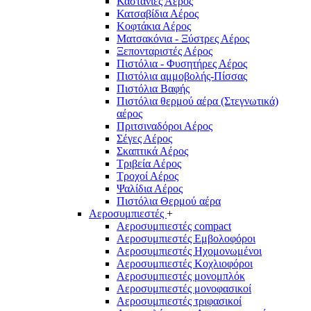
Καστάνιες Αέρος
Κατσαβίδια Αέρος
Κοφτάκια Αέρος
Ματσακόνια - Ξύστρες Αέρος
Ξεπονταριστές Αέρος
Πιστόλια - Φυσητήρες Αέρος
Πιστόλια αμμοβολής-Πίσσας
Πιστόλια Βαφής
Πιστόλια θερμού αέρα (Στεγνωτικά)
αέρος
Πριτσιναδόροι Αέρος
Σέγες Αέρος
Σκαπτικά Αέρος
Τριβεία Αέρος
Τροχοί Αέρος
Ψαλίδια Αέρος
Πιστόλια Θερμού αέρα
Αεροσυμπιεστές
+
Αεροσυμπιεστές compact
Αεροσυμπιεστές Εμβολοφόροι
Αεροσυμπιεστές Ηχομονωμένοι
Αεροσυμπιεστές Κοχλιοφόροι
Αεροσυμπιεστές μονομπλόκ
Αεροσυμπιεστές μονοφασικοί
Αεροσυμπιεστές τριφασικοί