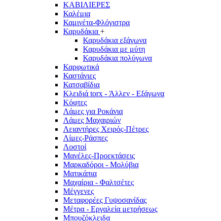
ΚΑΒΙΛΙΕΡΕΣ
Καλέμια
Καμινέτα-Φλόγιστρα
Καρυδάκια
+
Καρυδάκια εξάγωνα
Καρυδάκια με μύτη
Καρυδάκια πολύγωνα
Καρφωτικά
Καστάνιες
Κατσαβίδια
Κλειδιά torx - Άλλεν - Εξάγωνα
Κόφτες
Λάμες για Ροκάνια
Λάμες Μαχαιριών
Λειαντήρες Χειρός-Πέτρες
Λίμες-Ράσπες
Λοστοί
Μανέλες-Προεκτάσεις
Μαρκαδόροι - Μολύβια
Ματικάπια
Μαχαίρια - Φαλτσέτες
Μέγγενες
Μεταφορέες Γυψοσανίδας
Μέτρα - Εργαλεία μετρήσεως
Μπουζόκλειδα