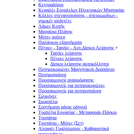
Κεντραδόροι
Κεφαλές Εργαλείων Ηλεκτρικών Μπαταρίας
Κόλλες στεγανοποίησης - σπειρωμάτων -
χημικές φλάντζες
Λάμες Κοπής
Μαχαίρια Πλάνης
Μύτες ρούτερ
Παλάγκου εξαρτήματα
Πέτρες - Ταινίες - Αυτ.Δίσκοι Λείανσης
+
Ταινίες λείανσης
Πέτρες λείανσης
Δίσκοι λείανσης αυτοκόλλητοι
Ποτηροκορώνες Μαγνητικού Δραπάνου
Ποτηροπρίονα
Προσαρμογείς αναρρόφησης
Προσαρμογείς για ποτηροκορώνες
Προσαρμογείς για ποτηροπρίονα
Σιλικόνες
Σκαρπέλα
Συστήματα ράγας οδηγού
Τραπέζια Εργασίας - Μεταφοράς-Πάγκοι
Τρυπάνια
Τρυπάνια - Μύτες (Σετ)
Αλοιφές Γυαλίσματος - Καθαριστικά
αυτοκινήτων