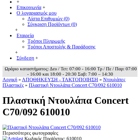
+
Επικοινωνία
+
Ο λογαριασμός μου
Λίστα Επιθυμιών (
0
)
Σύγκριση Προϊόντων (
0
)
+
Εταιρεία
Τρόποι Πληρωμής
Τρόποι Αποστολής & Παράδοσης
+
Σύνδεση
+
Ωράριο καταστήματος: Δευ / Τετ: 07:00 - 16:00 Τρ / Πε / Παρ: 07:00
- 16:00 και 18:00 - 20:30 Σαβ: 7:00 – 14:30
Αρχική
»
ΑΠΟΘΗΚΕΥΣΗ - ΤΑΚΤΟΠΟΙΗΣΗ
»
Ντουλάπες
Πλαστικές
»
Πλαστική Ντουλάπα Concert C70/092 610010
Πλαστική Ντουλάπα Concert
C70/092 610010
Περισσότερες φωτογραφίες
Κωδικός Προϊόντος:
610010