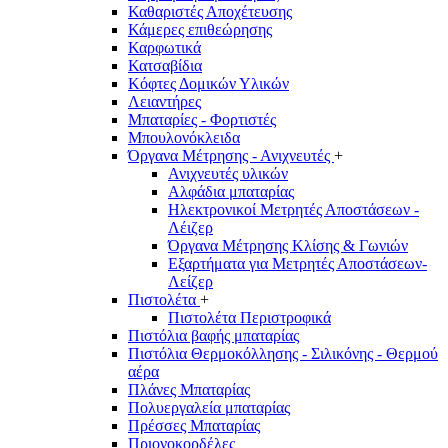
Καθαριστές Αποχέτευσης
Κάμερες επιθεώρησης
Καρφωτικά
Κατσαβίδια
Κόφτες Δομικών Υλικών
Λειαντήρες
Μπαταρίες - Φορτιστές
Μπουλονόκλειδα
Όργανα Μέτρησης - Ανιχνευτές
+
Ανιχνευτές υλικών
Αλφάδια μπαταρίας
Ηλεκτρονικοί Μετρητές Αποστάσεων -
Λέιζερ
Όργανα Μέτρησης Κλίσης & Γωνιών
Εξαρτήματα για Μετρητές Αποστάσεων-
Λείζερ
Πιστολέτα
+
Πιστολέτα Περιστροφικά
Πιστόλια βαφής μπαταρίας
Πιστόλια Θερμοκόλλησης - Σιλικόνης - Θερμού
αέρα
Πλάνες Μπαταρίας
Πολυεργαλεία μπαταρίας
Πρέσσες Μπαταρίας
Πριονοκορδέλες