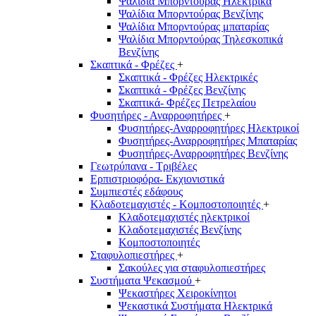
Ψαλίδια Μπορντούρας Hλεκτρικά
Ψαλίδια Μπορντούρας Βενζίνης
Ψαλίδια Μπορντούρας μπαταρίας
Ψαλίδια Μπορντούρας Τηλεσκοπικά
Βενζίνης
Σκαπτικά - Φρέζες
+
Σκαπτικά - Φρέζες Ηλεκτρικές
Σκαπτικά - Φρέζες Βενζίνης
Σκαπτικά- Φρέζες Πετρελαίου
Φυσητήρες - Αναρροφητήρες
+
Φυσητήρες-Αναρροφητήρες Ηλεκτρικοί
Φυσητήρες-Αναρροφητήρες Μπαταρίας
Φυσητήρες-Αναρροφητήρες Βενζίνης
Γεωτρύπανα - Τριβέλες
Ερπιστριοφόρα- Εκχιονιστικά
Συμπιεστές εδάφους
Κλαδοτεμαχιστές - Κομποστοποιητές
+
Κλαδοτεμαχιστές ηλεκτρικοί
Κλαδοτεμαχιστές Βενζίνης
Κομποστοποιητές
Σταφυλοπιεστήρες
+
Σακούλες για σταφυλοπιεστήρες
Συστήματα Ψεκασμού
+
Ψεκαστήρες Χειροκίνητοι
Ψεκαστικά Συστήματα Ηλεκτρικά