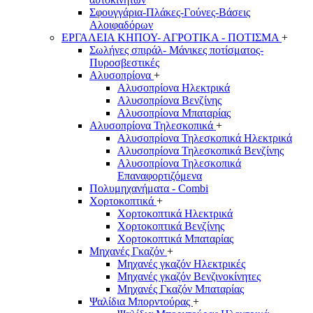
Σφουγγάρια-Πλάκες-Γούνες-Βάσεις
Αλοιφαδόρων
ΕΡΓΑΛΕΙΑ ΚΗΠΟΥ- ΑΓΡΟΤΙΚΑ - ΠΟΤΙΣΜΑ
+
Σωλήνες σπιράλ- Μάνικες ποτίσματος-
Πυροσβεστικές
Αλυσοπρίονα
+
Αλυσοπρίονα Ηλεκτρικά
Αλυσοπρίονα Βενζίνης
Αλυσοπρίονα Μπαταρίας
Αλυσοπρίονα Τηλεσκοπικά
+
Αλυσοπρίονα Τηλεσκοπικά Ηλεκτρικά
Αλυσοπρίονα Τηλεσκοπικά Βενζίνης
Αλυσοπρίονα Τηλεσκοπικά
Επαναφορτιζόμενα
Πολυμηχανήματα - Combi
Χορτοκοπτικά
+
Χορτοκοπτικά Ηλεκτρικά
Χορτοκοπτικά Βενζίνης
Χορτοκοπτικά Μπαταρίας
Μηχανές Γκαζόν
+
Μηχανές γκαζόν Ηλεκτρικές
Μηχανές γκαζόν Βενζινοκίνητες
Μηχανές Γκαζόν Μπαταρίας
Ψαλίδια Μπορντούρας
+