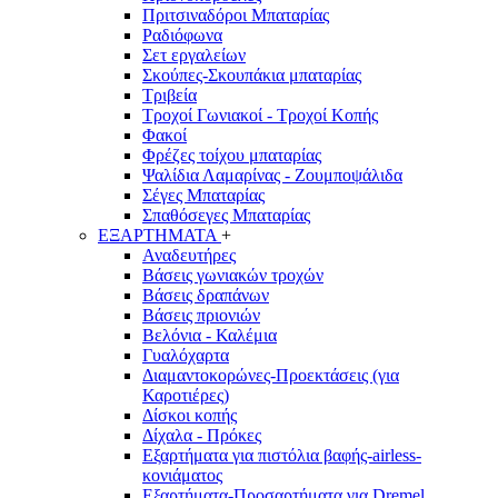
Πριτσιναδόροι Μπαταρίας
Ραδιόφωνα
Σετ εργαλείων
Σκούπες-Σκουπάκια μπαταρίας
Τριβεία
Τροχοί Γωνιακοί - Τροχοί Κοπής
Φακοί
Φρέζες τοίχου μπαταρίας
Ψαλίδια Λαμαρίνας - Ζουμποψάλιδα
Σέγες Μπαταρίας
Σπαθόσεγες Μπαταρίας
ΕΞΑΡΤΗΜΑΤΑ
+
Αναδευτήρες
Βάσεις γωνιακών τροχών
Βάσεις δραπάνων
Βάσεις πριονιών
Βελόνια - Καλέμια
Γυαλόχαρτα
Διαμαντοκορώνες-Προεκτάσεις (για
Καροτιέρες)
Δίσκοι κοπής
Δίχαλα - Πρόκες
Εξαρτήματα για πιστόλια βαφής-airless-
κονιάματος
Εξαρτήματα-Προσαρτήματα για Dremel