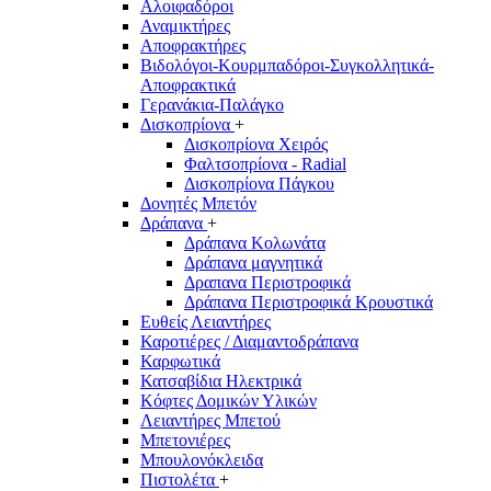
Αλοιφαδόροι
Αναμικτήρες
Αποφρακτήρες
Βιδολόγοι-Κουρμπαδόροι-Συγκολλητικά-
Αποφρακτικά
Γερανάκια-Παλάγκο
Δισκοπρίονα
+
Δισκοπρίονα Χειρός
Φαλτσοπρίονα - Radial
Δισκοπρίονα Πάγκου
Δονητές Μπετόν
Δράπανα
+
Δράπανα Κολωνάτα
Δράπανα μαγνητικά
Δραπανα Περιστροφικά
Δράπανα Περιστροφικά Κρουστικά
Ευθείς Λειαντήρες
Καροτιέρες / Διαμαντοδράπανα
Καρφωτικά
Κατσαβίδια Ηλεκτρικά
Κόφτες Δομικών Υλικών
Λειαντήρες Μπετού
Μπετονιέρες
Μπουλονόκλειδα
Πιστολέτα
+