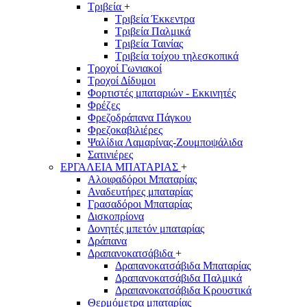
Τριβεία
+
Τριβεία Έκκεντρα
Τριβεία Παλμικά
Τριβεία Ταινίας
Τριβεία τοίχου τηλεσκοπικά
Τροχοί Γωνιακοί
Τροχοί Δίδυμοι
Φορτιστές μπαταριών - Εκκινητές
Φρέζες
Φρεζοδράπανα Πάγκου
Φρεζοκαβιλιέρες
Ψαλίδια Λαμαρίνας-Ζουμποψάλιδα
Σατινιέρες
ΕΡΓΑΛΕΙΑ ΜΠΑΤΑΡΙΑΣ
+
Αλοιφαδόροι Μπαταρίας
Αναδευτήρες μπαταρίας
Γρασαδόροι Μπαταρίας
Δισκοπρίονα
Δονητές μπετόν μπαταρίας
Δράπανα
Δραπανοκατσάβιδα
+
Δραπανοκατσάβιδα Μπαταρίας
Δραπανοκατσάβιδα Παλμικά
Δραπανοκατσάβιδα Κρουστικά
Θερμόμετρα μπαταρίας