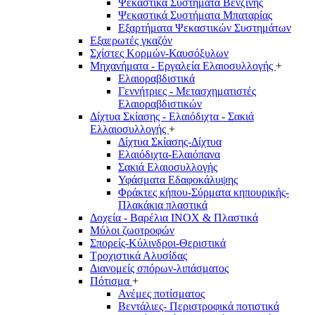
Ψεκαστικά Συστήματα Βενζίνης
Ψεκαστικά Συστήματα Μπαταρίας
Εξαρτήματα Ψεκαστικών Συστημάτων
Εξαερωτές γκαζόν
Σχίστες Κορμών-Καυσόξυλων
Μηχανήματα - Εργαλεία Ελαιοσυλλογής
+
Ελαιοραβδιστικά
Γεννήτριες - Μετασχηματιστές
Ελαιοραβδιστικών
Δίχτυα Σκίασης - Ελαιόδιχτα - Σακιά
Ελλαιοσυλλογής
+
Δίχτυα Σκίασης-Δίχτυα
Ελαιόδιχτα-Ελαιόπανα
Σακιά Ελαιοσυλλογής
Υφάσματα Εδαφοκάλυψης
Φράκτες κήπου-Σύρματα κηπουρικής-
Πλακάκια πλαστικά
Δοχεία - Βαρέλια INOX & Πλαστικά
Μύλοι ζωοτροφών
Σπορείς-Κύλινδροι-Θεριστικά
Τροχιστικά Αλυσίδας
Διανομείς σπόρων-λιπάσματος
Πότισμα
+
Ανέμες ποτίσματος
Βεντάλιες- Περιστροφικά ποτιστικά