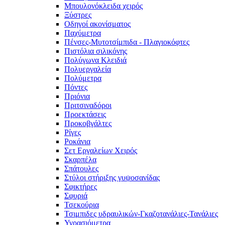
Μπουλονόκλειδα χειρός
Ξύστρες
Οδηγοί ακονίσματος
Παχύμετρα
Πένσες-Μυτοτσίμπιδα - Πλαγιοκόφτες
Πιστόλια σιλικόνης
Πολύγωνα Κλειδιά
Πολυεργαλεία
Πολύμετρα
Πόντες
Πριόνια
Πριτσιναδόροι
Προεκτάσεις
Προκοβγάλτες
Ρίγες
Ροκάνια
Σετ Εργαλείων Χειρός
Σκαρπέλα
Σπάτουλες
Στύλοι στήριξης γυψοσανίδας
Σφικτήρες
Σφυριά
Τσεκούρια
Τσιμπιδες υδραυλικών-Γκαζοτανάλιες-Τανάλιες
Υγρασιόμετρα