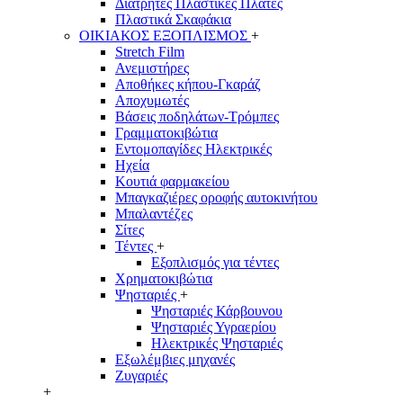
Διάτρητες Πλαστικές Πλάτες
Πλαστικά Σκαφάκια
ΟΙΚΙΑΚΟΣ ΕΞΟΠΛΙΣΜΟΣ
+
Stretch Film
Ανεμιστήρες
Αποθήκες κήπου-Γκαράζ
Αποχυμωτές
Βάσεις ποδηλάτων-Τρόμπες
Γραμματοκιβώτια
Εντομοπαγίδες Ηλεκτρικές
Ηχεία
Κουτιά φαρμακείου
Μπαγκαζιέρες οροφής αυτοκινήτου
Μπαλαντέζες
Σίτες
Τέντες
+
Εξοπλισμός για τέντες
Χρηματοκιβώτια
Ψησταριές
+
Ψησταριές Κάρβουνου
Ψησταριές Υγραερίου
Ηλεκτρικές Ψησταριές
Εξωλέμβιες μηχανές
Ζυγαριές
+