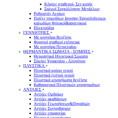
Κόφτες σταθεροί- Σετ κοπής
Σαλμοί Συγκόλλησης Μετάλλων
Ρυθμιστές Αερίων
Πρίζες τσιμπίδων Inverter-Ταχυσύνδεσμοι
καλωδίων θηλυκοί&αρσενικοιί
Ηλεκτρόδια
ΓΕΝΝΗΤΡΙΕΣ
+
Με κινητήρα Βενζίνης
Φορητοί σταθμοί ενέργειας
Με κινητήρα Πετρελαίου
ΘΕΡΜΑΝΤΙΚΑ ΣΩΜΑΤΑ - ΣΟΜΠΕΣ
+
Θερμαντικά Ηλεκτρικά Σώματα
Σόμπες Υγραερίου - Αλογόνου
ΠΛΥΣΤΙΚΑ
+
Πλυστικά κρύου νερού
Πλυστικά ζεστού νερού
Πλυστικά μηχανήματα βενζίνης
Καθαριστικά Πλυστικών μηχανημάτων
ΑΝΤΛΙΕΣ
+
Αντλίες Ομβρίων
Αντλίες ακαθάρτων
Αντλίες Γεωτρήσεων&Πηγαδιών
Αντλίες Συντριβανιών
Αντλίες επιφανείας
Πιεστικά μηχανήματα