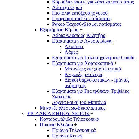
Καρούλια-βάσεις για λάστιχα ποτίσματος
Λάστιχα νερού
Πιστόλια εκτόξευσης νερού
Προγραμματιστές ποτίσματος
Ρακόρ-Ταχυσύνδεσμοι ποτίσματος
Εξαρτήματα Κήπου
+
Λάδια Αλυσίδας-Κινητήρα
Εξαρτήματα για Αλυσοπρίονα
+
Αλυσίδες
Λάμες
Εξαρτήματα για Πολυμηχανήματα Combi
Εξαρτήματα για Χορτοκοπτικά
+
Μεσινέζες για χορτοκοπτικά
Κεφαλές μεσινέζας
Δίσκοι θαμνοκοπτικών - Ιμάντες
ανάρτησης
Εξαρτήματα για Γεωτρύπανα-Τριβέλες-
Σκαπτικά
Δοχεία καυσίμου-Μπιτόνια
Μηχανές αλέσεως-Εκκολαπτικές
ΕΡΓΑΛΕΙΑ ΚΗΠΟΥ ΧΕΙΡΟΣ
+
Κονταροψάλιδα Τηλεσκοπικά
Πριόνια Κλάδου
+
Πριόνια Τηλεσκοπικά
Πριόνια Χειρός