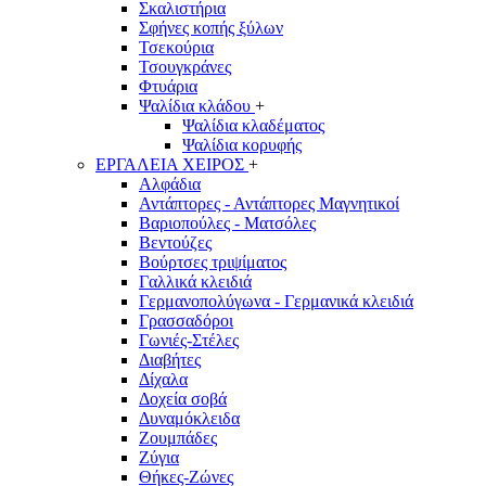
Σκαλιστήρια
Σφήνες κοπής ξύλων
Τσεκούρια
Τσουγκράνες
Φτυάρια
Ψαλίδια κλάδου
+
Ψαλίδια κλαδέματος
Ψαλίδια κορυφής
ΕΡΓΑΛΕΙΑ ΧΕΙΡΟΣ
+
Αλφάδια
Αντάπτορες - Αντάπτορες Μαγνητικοί
Βαριοπούλες - Ματσόλες
Βεντούζες
Βούρτσες τριψίματος
Γαλλικά κλειδιά
Γερμανοπολύγωνα - Γερμανικά κλειδιά
Γρασσαδόροι
Γωνιές-Στέλες
Διαβήτες
Δίχαλα
Δοχεία σοβά
Δυναμόκλειδα
Ζουμπάδες
Ζύγια
Θήκες-Ζώνες