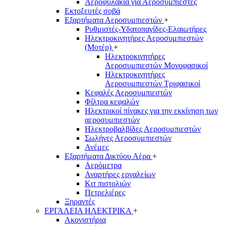
Αεροφυλάκια για Αεροσυμπιεστές
Εκτοξευτές σοβά
Εξαρτήματα Αεροσυμπιεστών
+
Ρυθμιστές-Υδατοπαγίδες-Ελαιωτήρες
Ηλεκτροκινητήρες Αεροσυμπιεστών
(Μοτέρ)
+
Ηλεκτροκινητήρες
Αεροσυμπιεστών Μονοφασικοί
Ηλεκτροκινητήρες
Αεροσυμπιεστών Τριφασικοί
Κεφαλές Αεροσυμπιεστών
Φίλτρα κεφαλών
Ηλεκτρικοί πίνακες για την εκκίνηση των
αεροσυμπιεστών
Ηλεκτροβαλβίδες Αεροσυμπιεστών
Σωλήνες Αεροσυμπιεστών
Ανέμες
Εξαρτήματα Δικτύου Αέρα
+
Αερόμετρα
Αναρτήρες εργαλείων
Κιτ πιστολιών
Πετρελιέρες
Ξηραντές
ΕΡΓΑΛΕΙΑ ΗΛΕΚΤΡΙΚΑ
+
Ακονιστήρια