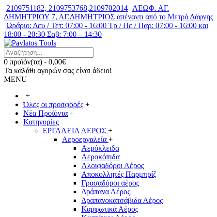
2109751182, 2109753768,2109702014
ΛΕΩΦ. ΑΓ.
ΔΗΜΗΤΡΙΟΥ 7, ΑΓ.ΔΗΜΗΤΡΙΟΣ απέναντι από το Μετρό Δάφνης
Ωράριο: Δευ / Τετ: 07:00 - 16:00 Τρ / Πε / Παρ: 07:00 - 16:00 και
18:00 - 20:30 Σαβ: 7:00 – 14:30
0 προϊόν(τα) - 0,00€
Τα καλάθι αγορών σας είναι άδειο!
MENU
+
Όλες οι προσφορές
+
Νέα Προϊόντα
+
Κατηγορίες
ΕΡΓΑΛΕΙΑ ΑΕΡΟΣ
+
Αεροεργαλεία
+
Αερόκλειδα
Αεροκόπιδα
Αλοιφαδόροι Αέρος
Αποκολλητές Παρμπρίζ
Γρασαδόροι αέρος
Δράπανα Αέρος
Δραπανοκατσάβιδα Αέρος
Καρφωτικά Αέρος