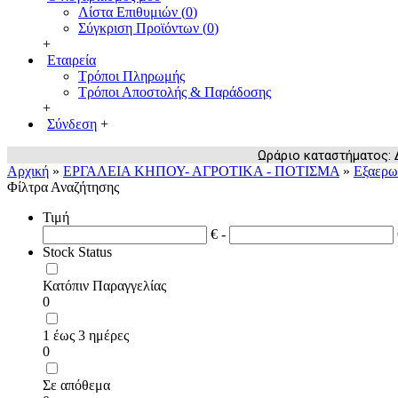
Λίστα Επιθυμιών (
0
)
Σύγκριση Προϊόντων (
0
)
+
Εταιρεία
Τρόποι Πληρωμής
Τρόποι Αποστολής & Παράδοσης
+
Σύνδεση
+
Ωράριο καταστήματος: Δευ
Αρχική
»
ΕΡΓΑΛΕΙΑ ΚΗΠΟΥ- ΑΓΡΟΤΙΚΑ - ΠΟΤΙΣΜΑ
»
Εξαερω
Φίλτρα Αναζήτησης
Τιμή
€ -
Stock Status
Κατόπιν Παραγγελίας
0
1 έως 3 ημέρες
0
Σε απόθεμα