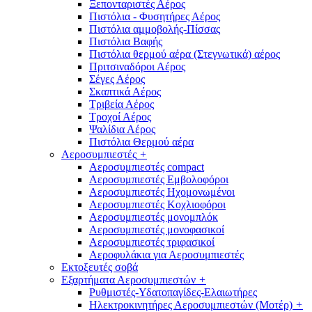
Ξεπονταριστές Αέρος
Πιστόλια - Φυσητήρες Αέρος
Πιστόλια αμμοβολής-Πίσσας
Πιστόλια Βαφής
Πιστόλια θερμού αέρα (Στεγνωτικά) αέρος
Πριτσιναδόροι Αέρος
Σέγες Αέρος
Σκαπτικά Αέρος
Τριβεία Αέρος
Τροχοί Αέρος
Ψαλίδια Αέρος
Πιστόλια Θερμού αέρα
Αεροσυμπιεστές
+
Αεροσυμπιεστές compact
Αεροσυμπιεστές Εμβολοφόροι
Αεροσυμπιεστές Ηχομονωμένοι
Αεροσυμπιεστές Κοχλιοφόροι
Αεροσυμπιεστές μονομπλόκ
Αεροσυμπιεστές μονοφασικοί
Αεροσυμπιεστές τριφασικοί
Αεροφυλάκια για Αεροσυμπιεστές
Εκτοξευτές σοβά
Εξαρτήματα Αεροσυμπιεστών
+
Ρυθμιστές-Υδατοπαγίδες-Ελαιωτήρες
Ηλεκτροκινητήρες Αεροσυμπιεστών (Μοτέρ)
+