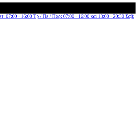
τ: 07:00 - 16:00 Τρ / Πε / Παρ: 07:00 - 16:00 και 18:00 - 20:30 Σαβ: