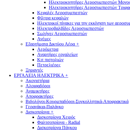
Ηλεκτροκινητήρες Αεροσυμπιεστών Μονο
Ηλεκτροκινητήρες Αεροσυμπιεστών Τριφα
Κεφαλές Αεροσυμπιεστών
Φίλτρα κεφαλών
Ηλεκτρικοί πίνακες για την εκκίνηση των αεροσ
Ηλεκτροβαλβίδες Αεροσυμπιεστών
Σωλήνες Αεροσυμπιεστών
Ανέμες
Εξαρτήματα Δικτύου Αέρα
+
Αερόμετρα
Αναρτήρες εργαλείων
Κιτ πιστολιών
Πετρελιέρες
Ξηραντές
ΕΡΓΑΛΕΙΑ ΗΛΕΚΤΡΙΚΑ
+
Ακονιστήρια
Αλοιφαδόροι
Αναμικτήρες
Αποφρακτήρες
Βιδολόγοι-Κουρμπαδόροι-Συγκολλητικά-Αποφρακτικά
Γερανάκια-Παλάγκο
Δισκοπρίονα
+
Δισκοπρίονα Χειρός
Φαλτσοπρίονα - Radial
Δισκοπρίονα Πάγκου