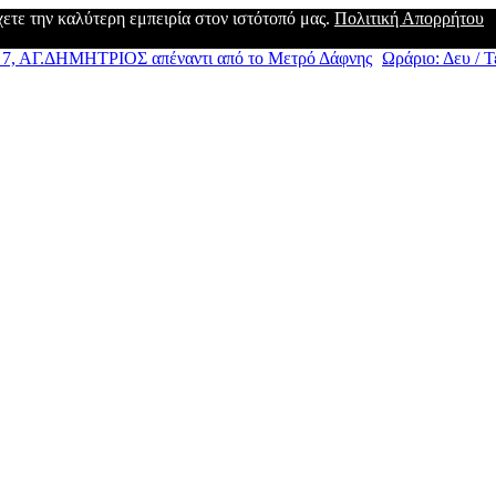
έχετε την καλύτερη εμπειρία στον ιστότοπό μας.
Πολιτική Απορρήτου
, ΑΓ.ΔΗΜΗΤΡΙΟΣ απέναντι από το Μετρό Δάφνης
Ωράριο: Δευ / Τε