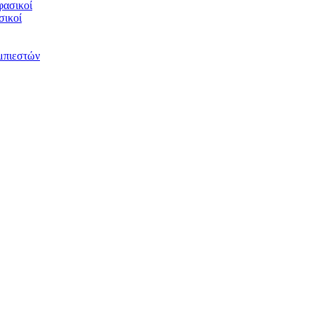
φασικοί
σικοί
υμπιεστών