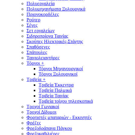
Πολυεργαλεία
Πολυμηχανήματα Ξυλουργικά
Πριονοκορδέλες
Ρούτερ
Σέγες
Σετ εργαλείων
Σιδηροπρίονα Ταινίας
Σκούπες Ηλεκτρικές-Στάχτης
Σπαθόσεγες
Σπάτουλες
Ταινιολειαντήρες
Τόρνοι
+
Τόρνοι Μηχανουργικοί
Τόρνοι Ξυλουργικοί
Τριβεία
+
Τριβεία Έκκεντρα
Τριβεία Παλμικά
Τριβεία Ταινίας
Τριβεία τοίχου τηλεσκοπικά
Τροχοί Γωνιακοί
Τροχοί Δίδυμοι
Φορτιστές μπαταριών - Εκκινητές
Φρέζες
Φρεζοδράπανα Πάγκου
Φρεζοκαβιλιέρες