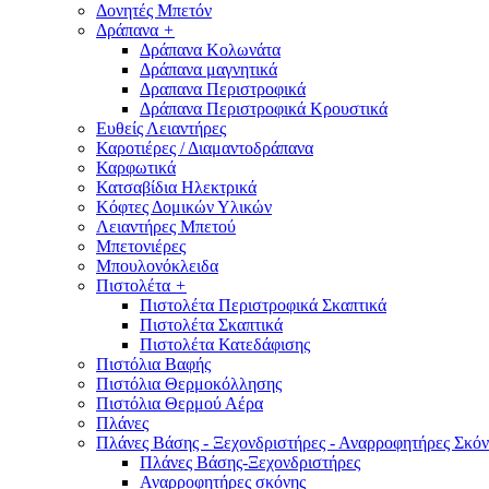
Δονητές Μπετόν
Δράπανα
+
Δράπανα Κολωνάτα
Δράπανα μαγνητικά
Δραπανα Περιστροφικά
Δράπανα Περιστροφικά Κρουστικά
Ευθείς Λειαντήρες
Καροτιέρες / Διαμαντοδράπανα
Καρφωτικά
Κατσαβίδια Ηλεκτρικά
Κόφτες Δομικών Υλικών
Λειαντήρες Μπετού
Μπετονιέρες
Μπουλονόκλειδα
Πιστολέτα
+
Πιστολέτα Περιστροφικά Σκαπτικά
Πιστολέτα Σκαπτικά
Πιστολέτα Κατεδάφισης
Πιστόλια Βαφής
Πιστόλια Θερμοκόλλησης
Πιστόλια Θερμού Αέρα
Πλάνες
Πλάνες Βάσης - Ξεχονδριστήρες - Αναρροφητήρες Σκόν
Πλάνες Βάσης-Ξεχονδριστήρες
Αναρροφητήρες σκόνης