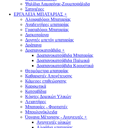
Ψαλίδια Λαμαρίνας-Ζουμποψάλιδα
Σατινιέρες
ΕΡΓΑΛΕΙΑ ΜΠΑΤΑΡΙΑΣ
+
Αλοιφαδόροι Μπαταρίας
Αναδευτήρες μπαταρίας
Γρασαδόροι Μπαταρίας
Δισκοπρίονα
Δονητές μπετόν μπαταρίας
Δράπανα
Δραπανοκατσάβιδα
+
Δραπανοκατσάβιδα Μπαταρίας
Δραπανοκατσάβιδα Παλμικά
Δραπανοκατσάβιδα Κρουστικά
Θερμόμετρα μπαταρίας
Καθαριστές Αποχέτευσης
Κάμερες επιθεώρησης
Καρφωτικά
Κατσαβίδια
Κόφτες Δομικών Υλικών
Λειαντήρες
Μπαταρίες - Φορτιστές
Μπουλονόκλειδα
Όργανα Μέτρησης - Ανιχνευτές
+
Ανιχνευτές υλικών
Αλφάδια μπαταρίας