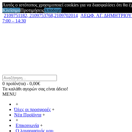
Αυτός ο ιστότοπος χρησιμοποιεί cookies για να διασφαλίσει ότι θα 
Κλείσιμο
Προτιμήσεις
Αποδοχή
2109751182, 2109753768,2109702014
ΛΕΩΦ. ΑΓ. ΔΗΜΗΤΡΙΟΥ 7
7:00 – 14:30
0 προϊόν(τα) - 0,00€
Τα καλάθι αγορών σας είναι άδειο!
MENU
+
Όλες οι προσφορές
+
Νέα Προϊόντα
+
+
Επικοινωνία
+
Ο λογαριασμός μου