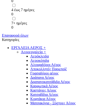
0
4 έως 7 ημέρες
0
7+ ημέρες
0
Επαναφορά όλων
Κατηγορίες
ΕΡΓΑΛΕΙΑ ΑΕΡΟΣ
+
Αεροεργαλεία
+
Αερόκλειδα
Αεροκόπιδα
Αλοιφαδόροι Αέρος
Αποκολλητές Παρμπρίζ
Γρασαδόροι αέρος
Δράπανα Αέρος
Δραπανοκατσάβιδα Αέρος
Καρφωτικά Αέρος
Καστάνιες Αέρος
Κατσαβίδια Αέρος
Κοφτάκια Αέρος
Ματσακόνια - Ξύστρες Αέρος