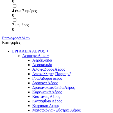
0
4 έως 7 ημέρες
0
7+ ημέρες
0
Επαναφορά όλων
Κατηγορίες
ΕΡΓΑΛΕΙΑ ΑΕΡΟΣ
+
Αεροεργαλεία
+
Αερόκλειδα
Αεροκόπιδα
Αλοιφαδόροι Αέρος
Αποκολλητές Παρμπρίζ
Γρασαδόροι αέρος
Δράπανα Αέρος
Δραπανοκατσάβιδα Αέρος
Καρφωτικά Αέρος
Καστάνιες Αέρος
Κατσαβίδια Αέρος
Κοφτάκια Αέρος
Ματσακόνια - Ξύστρες Αέρος