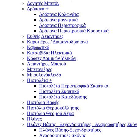
Δονητές Μπετόν
Δράπανα
+
Δράπανα Κολωνάτα
Δράπανα μαγνητικά
Δραπανα Περιστροφικά
Δράπανα Περιστροφικά Κρουστικά
Ευθείς Λειαντήρες
Καροτιέρες / Διαμαντοδράπανα
Καρφωτικά
Κατσαβίδια Ηλεκτρικά
Κόφτες Δομικών Υλικών
Λειαντήρες Μπετού
Μπετονιέρες
Μπουλονόκλειδα
Πιστολέτα
+
Πιστολέτα Περιστροφικά Σκαπτικά
Πιστολέτα Σκαπτικά
Πιστολέτα Κατεδάφισης
Πιστόλια Βαφής
Πιστόλια Θερμοκόλλησης
Πιστόλια Θερμού Αέρα
Πλάνες
Πλάνες Βάσης - Ξεχονδριστήρες - Αναρροφητήρες Σκόν
Πλάνες Βάσης-Ξεχονδριστήρες
Αναρροφητήρες σκόνης