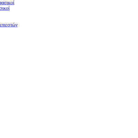
φασικοί
σικοί
υμπιεστών