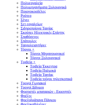
Πολυεργαλεία
Πολυμηχανήματα Ξυλουργικά
Πριονοκορδέλες
Ρούτερ
Σέγες
Σετ εργαλείων
Σιδηροπρίονα Ταινίας
Σκούπες Ηλεκτρικές-Στάχτης
Σπαθόσεγες
Σπάτουλες
Ταινιολειαντήρες
Τόρνοι
+
Τόρνοι Μηχανουργικοί
Τόρνοι Ξυλουργικοί
Τριβεία
+
Τριβεία Έκκεντρα
Τριβεία Παλμικά
Τριβεία Ταινίας
Τριβεία τοίχου τηλεσκοπικά
Τροχοί Γωνιακοί
Τροχοί Δίδυμοι
Φορτιστές μπαταριών - Εκκινητές
Φρέζες
Φρεζοδράπανα Πάγκου
Φρεζοκαβιλιέρες