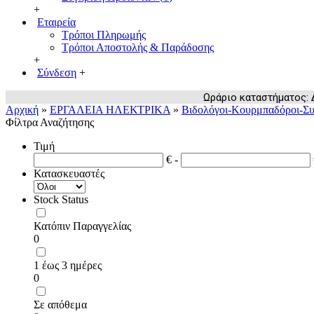
+
Εταιρεία
Τρόποι Πληρωμής
Τρόποι Αποστολής & Παράδοσης
+
Σύνδεση
+
Ωράριο καταστήματος: Δευ
Αρχική
»
ΕΡΓΑΛΕΙΑ ΗΛΕΚΤΡΙΚΑ
»
Βιδολόγοι-Κουρμπαδόροι-Συ
Φίλτρα Αναζήτησης
Τιμή
€ -
Κατασκευαστές
Stock Status
Κατόπιν Παραγγελίας
0
1 έως 3 ημέρες
0
Σε απόθεμα