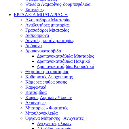
Ψαλίδια Λαμαρίνας-Ζουμποψάλιδα
Σατινιέρες
ΕΡΓΑΛΕΙΑ ΜΠΑΤΑΡΙΑΣ
+
Αλοιφαδόροι Μπαταρίας
Αναδευτήρες μπαταρίας
Γρασαδόροι Μπαταρίας
Δισκοπρίονα
Δονητές μπετόν μπαταρίας
Δράπανα
Δραπανοκατσάβιδα
+
Δραπανοκατσάβιδα Μπαταρίας
Δραπανοκατσάβιδα Παλμικά
Δραπανοκατσάβιδα Κρουστικά
Θερμόμετρα μπαταρίας
Καθαριστές Αποχέτευσης
Κάμερες επιθεώρησης
Καρφωτικά
Κατσαβίδια
Κόφτες Δομικών Υλικών
Λειαντήρες
Μπαταρίες - Φορτιστές
Μπουλονόκλειδα
Όργανα Μέτρησης - Ανιχνευτές
+
Ανιχνευτές υλικών
Αλφάδια μπαταρίας