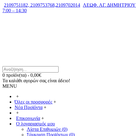
2109751182, 2109753768,2109702014
ΛΕΩΦ. ΑΓ. ΔΗΜΗΤΡΙΟΥ 7
7:00 – 14:30
0 προϊόν(τα) - 0,00€
Τα καλάθι αγορών σας είναι άδειο!
MENU
+
Όλες οι προσφορές
+
Νέα Προϊόντα
+
+
Επικοινωνία
+
Ο λογαριασμός μου
Λίστα Επιθυμιών (
0
)
Σύγκριση Προϊόντων (
0
)