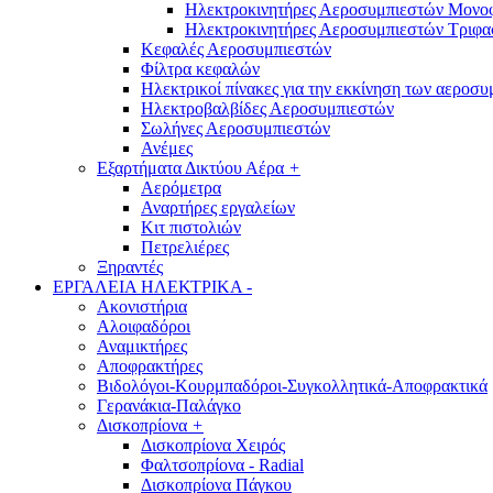
Ηλεκτροκινητήρες Αεροσυμπιεστών Μονο
Ηλεκτροκινητήρες Αεροσυμπιεστών Τριφα
Κεφαλές Αεροσυμπιεστών
Φίλτρα κεφαλών
Ηλεκτρικοί πίνακες για την εκκίνηση των αεροσ
Ηλεκτροβαλβίδες Αεροσυμπιεστών
Σωλήνες Αεροσυμπιεστών
Ανέμες
Εξαρτήματα Δικτύου Αέρα
+
Αερόμετρα
Αναρτήρες εργαλείων
Κιτ πιστολιών
Πετρελιέρες
Ξηραντές
ΕΡΓΑΛΕΙΑ ΗΛΕΚΤΡΙΚΑ
-
Ακονιστήρια
Αλοιφαδόροι
Αναμικτήρες
Αποφρακτήρες
Βιδολόγοι-Κουρμπαδόροι-Συγκολλητικά-Αποφρακτικά
Γερανάκια-Παλάγκο
Δισκοπρίονα
+
Δισκοπρίονα Χειρός
Φαλτσοπρίονα - Radial
Δισκοπρίονα Πάγκου