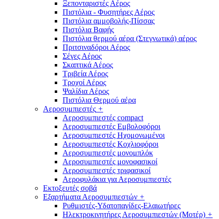
Ξεπονταριστές Αέρος
Πιστόλια - Φυσητήρες Αέρος
Πιστόλια αμμοβολής-Πίσσας
Πιστόλια Βαφής
Πιστόλια θερμού αέρα (Στεγνωτικά) αέρος
Πριτσιναδόροι Αέρος
Σέγες Αέρος
Σκαπτικά Αέρος
Τριβεία Αέρος
Τροχοί Αέρος
Ψαλίδια Αέρος
Πιστόλια Θερμού αέρα
Αεροσυμπιεστές
+
Αεροσυμπιεστές compact
Αεροσυμπιεστές Εμβολοφόροι
Αεροσυμπιεστές Ηχομονωμένοι
Αεροσυμπιεστές Κοχλιοφόροι
Αεροσυμπιεστές μονομπλόκ
Αεροσυμπιεστές μονοφασικοί
Αεροσυμπιεστές τριφασικοί
Αεροφυλάκια για Αεροσυμπιεστές
Εκτοξευτές σοβά
Εξαρτήματα Αεροσυμπιεστών
+
Ρυθμιστές-Υδατοπαγίδες-Ελαιωτήρες
Ηλεκτροκινητήρες Αεροσυμπιεστών (Μοτέρ)
+