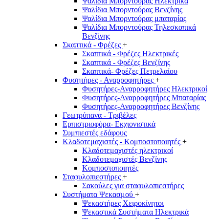
Ψαλίδια Μπορντούρας Hλεκτρικά
Ψαλίδια Μπορντούρας Βενζίνης
Ψαλίδια Μπορντούρας μπαταρίας
Ψαλίδια Μπορντούρας Τηλεσκοπικά
Βενζίνης
Σκαπτικά - Φρέζες
+
Σκαπτικά - Φρέζες Ηλεκτρικές
Σκαπτικά - Φρέζες Βενζίνης
Σκαπτικά- Φρέζες Πετρελαίου
Φυσητήρες - Αναρροφητήρες
+
Φυσητήρες-Αναρροφητήρες Ηλεκτρικοί
Φυσητήρες-Αναρροφητήρες Μπαταρίας
Φυσητήρες-Αναρροφητήρες Βενζίνης
Γεωτρύπανα - Τριβέλες
Ερπιστριοφόρα- Εκχιονιστικά
Συμπιεστές εδάφους
Κλαδοτεμαχιστές - Κομποστοποιητές
+
Κλαδοτεμαχιστές ηλεκτρικοί
Κλαδοτεμαχιστές Βενζίνης
Κομποστοποιητές
Σταφυλοπιεστήρες
+
Σακούλες για σταφυλοπιεστήρες
Συστήματα Ψεκασμού
+
Ψεκαστήρες Χειροκίνητοι
Ψεκαστικά Συστήματα Ηλεκτρικά