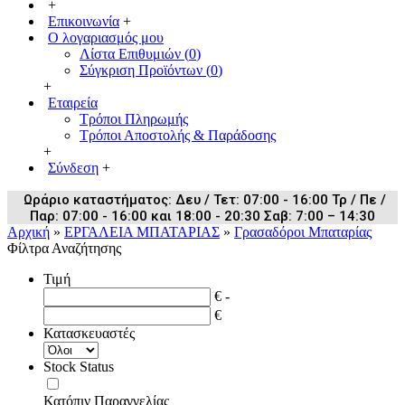
+
Επικοινωνία
+
Ο λογαριασμός μου
Λίστα Επιθυμιών (
0
)
Σύγκριση Προϊόντων (
0
)
+
Εταιρεία
Τρόποι Πληρωμής
Τρόποι Αποστολής & Παράδοσης
+
Σύνδεση
+
Ωράριο καταστήματος: Δευ / Τετ: 07:00 - 16:00 Τρ / Πε /
Παρ: 07:00 - 16:00 και 18:00 - 20:30 Σαβ: 7:00 – 14:30
Αρχική
»
ΕΡΓΑΛΕΙΑ ΜΠΑΤΑΡΙΑΣ
»
Γρασαδόροι Μπαταρίας
Φίλτρα Αναζήτησης
Τιμή
€ -
€
Κατασκευαστές
Stock Status
Κατόπιν Παραγγελίας