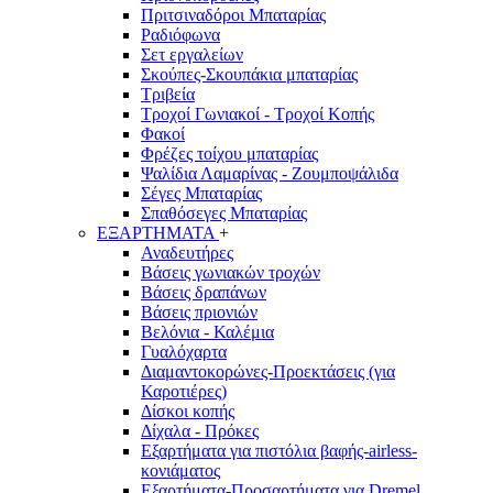
Πριτσιναδόροι Μπαταρίας
Ραδιόφωνα
Σετ εργαλείων
Σκούπες-Σκουπάκια μπαταρίας
Τριβεία
Τροχοί Γωνιακοί - Τροχοί Κοπής
Φακοί
Φρέζες τοίχου μπαταρίας
Ψαλίδια Λαμαρίνας - Ζουμποψάλιδα
Σέγες Μπαταρίας
Σπαθόσεγες Μπαταρίας
ΕΞΑΡΤΗΜΑΤΑ
+
Αναδευτήρες
Βάσεις γωνιακών τροχών
Βάσεις δραπάνων
Βάσεις πριονιών
Βελόνια - Καλέμια
Γυαλόχαρτα
Διαμαντοκορώνες-Προεκτάσεις (για
Καροτιέρες)
Δίσκοι κοπής
Δίχαλα - Πρόκες
Εξαρτήματα για πιστόλια βαφής-airless-
κονιάματος
Εξαρτήματα-Προσαρτήματα για Dremel