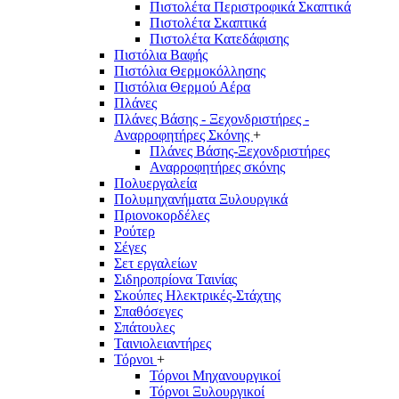
Πιστολέτα Περιστροφικά Σκαπτικά
Πιστολέτα Σκαπτικά
Πιστολέτα Κατεδάφισης
Πιστόλια Βαφής
Πιστόλια Θερμοκόλλησης
Πιστόλια Θερμού Αέρα
Πλάνες
Πλάνες Βάσης - Ξεχονδριστήρες -
Αναρροφητήρες Σκόνης
+
Πλάνες Βάσης-Ξεχονδριστήρες
Αναρροφητήρες σκόνης
Πολυεργαλεία
Πολυμηχανήματα Ξυλουργικά
Πριονοκορδέλες
Ρούτερ
Σέγες
Σετ εργαλείων
Σιδηροπρίονα Ταινίας
Σκούπες Ηλεκτρικές-Στάχτης
Σπαθόσεγες
Σπάτουλες
Ταινιολειαντήρες
Τόρνοι
+
Τόρνοι Μηχανουργικοί
Τόρνοι Ξυλουργικοί