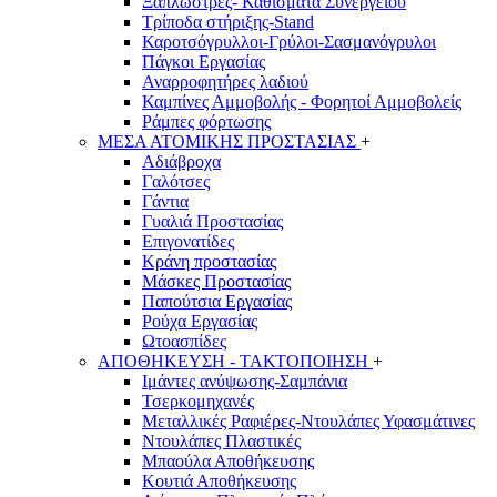
Ξαπλώστρες- Καθίσματα Συνεργείου
Τρίποδα στήριξης-Stand
Καροτσόγρυλλοι-Γρύλοι-Σασμανόγρυλοι
Πάγκοι Εργασίας
Αναρροφητήρες λαδιού
Καμπίνες Αμμοβολής - Φορητοί Αμμοβολείς
Ράμπες φόρτωσης
ΜΕΣΑ ΑΤΟΜΙΚΗΣ ΠΡΟΣΤΑΣΙΑΣ
+
Αδιάβροχα
Γαλότσες
Γάντια
Γυαλιά Προστασίας
Επιγονατίδες
Κράνη προστασίας
Μάσκες Προστασίας
Παπούτσια Εργασίας
Ρούχα Εργασίας
Ωτοασπίδες
ΑΠΟΘΗΚΕΥΣΗ - ΤΑΚΤΟΠΟΙΗΣΗ
+
Ιμάντες ανύψωσης-Σαμπάνια
Τσερκομηχανές
Μεταλλικές Ραφιέρες-Ντουλάπες Υφασμάτινες
Ντουλάπες Πλαστικές
Μπαούλα Αποθήκευσης
Κουτιά Αποθήκευσης