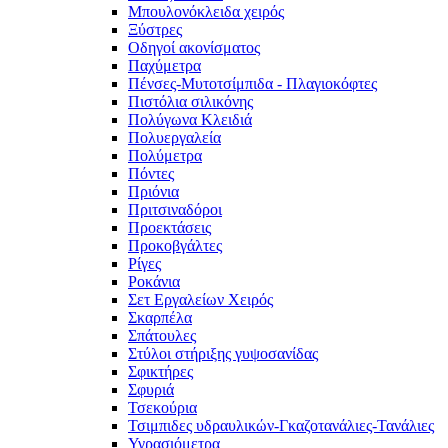
Μπουλονόκλειδα χειρός
Ξύστρες
Οδηγοί ακονίσματος
Παχύμετρα
Πένσες-Μυτοτσίμπιδα - Πλαγιοκόφτες
Πιστόλια σιλικόνης
Πολύγωνα Κλειδιά
Πολυεργαλεία
Πολύμετρα
Πόντες
Πριόνια
Πριτσιναδόροι
Προεκτάσεις
Προκοβγάλτες
Ρίγες
Ροκάνια
Σετ Εργαλείων Χειρός
Σκαρπέλα
Σπάτουλες
Στύλοι στήριξης γυψοσανίδας
Σφικτήρες
Σφυριά
Τσεκούρια
Τσιμπιδες υδραυλικών-Γκαζοτανάλιες-Τανάλιες
Υγρασιόμετρα