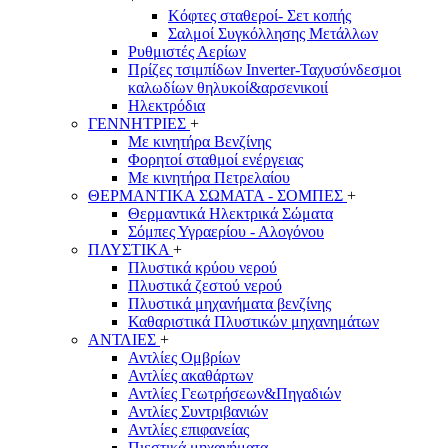
Κόφτες σταθεροί- Σετ κοπής
Σαλμοί Συγκόλλησης Μετάλλων
Ρυθμιστές Αερίων
Πρίζες τσιμπίδων Inverter-Ταχυσύνδεσμοι
καλωδίων θηλυκοί&αρσενικοιί
Ηλεκτρόδια
ΓΕΝΝΗΤΡΙΕΣ
+
Με κινητήρα Βενζίνης
Φορητοί σταθμοί ενέργειας
Με κινητήρα Πετρελαίου
ΘΕΡΜΑΝΤΙΚΑ ΣΩΜΑΤΑ - ΣΟΜΠΕΣ
+
Θερμαντικά Ηλεκτρικά Σώματα
Σόμπες Υγραερίου - Αλογόνου
ΠΛΥΣΤΙΚΑ
+
Πλυστικά κρύου νερού
Πλυστικά ζεστού νερού
Πλυστικά μηχανήματα βενζίνης
Καθαριστικά Πλυστικών μηχανημάτων
ΑΝΤΛΙΕΣ
+
Αντλίες Ομβρίων
Αντλίες ακαθάρτων
Αντλίες Γεωτρήσεων&Πηγαδιών
Αντλίες Συντριβανιών
Αντλίες επιφανείας
Πιεστικά μηχανήματα