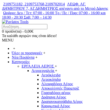
2109751182, 2109753768,2109702014
ΛΕΩΦ. ΑΓ.
ΔΗΜΗΤΡΙΟΥ 7, ΑΓ.ΔΗΜΗΤΡΙΟΣ απέναντι από το Μετρό Δάφνης
Ωράριο: Δευ / Τετ: 07:00 - 16:00 Τρ / Πε / Παρ: 07:00 - 16:00 και
18:00 - 20:30 Σαβ: 7:00 – 14:30
0 προϊόν(τα) - 0,00€
Τα καλάθι αγορών σας είναι άδειο!
MENU
+
Όλες οι προσφορές
+
Νέα Προϊόντα
+
Κατηγορίες
ΕΡΓΑΛΕΙΑ ΑΕΡΟΣ
+
Αεροεργαλεία
+
Αερόκλειδα
Αεροκόπιδα
Αλοιφαδόροι Αέρος
Αποκολλητές Παρμπρίζ
Γρασαδόροι αέρος
Δράπανα Αέρος
Δραπανοκατσάβιδα Αέρος
Καρφωτικά Αέρος