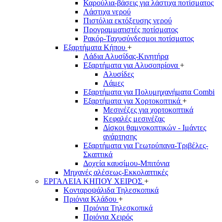
Καρούλια-βάσεις για λάστιχα ποτίσματος
Λάστιχα νερού
Πιστόλια εκτόξευσης νερού
Προγραμματιστές ποτίσματος
Ρακόρ-Ταχυσύνδεσμοι ποτίσματος
Εξαρτήματα Κήπου
+
Λάδια Αλυσίδας-Κινητήρα
Εξαρτήματα για Αλυσοπρίονα
+
Αλυσίδες
Λάμες
Εξαρτήματα για Πολυμηχανήματα Combi
Εξαρτήματα για Χορτοκοπτικά
+
Μεσινέζες για χορτοκοπτικά
Κεφαλές μεσινέζας
Δίσκοι θαμνοκοπτικών - Ιμάντες
ανάρτησης
Εξαρτήματα για Γεωτρύπανα-Τριβέλες-
Σκαπτικά
Δοχεία καυσίμου-Μπιτόνια
Μηχανές αλέσεως-Εκκολαπτικές
ΕΡΓΑΛΕΙΑ ΚΗΠΟΥ ΧΕΙΡΟΣ
+
Κονταροψάλιδα Τηλεσκοπικά
Πριόνια Κλάδου
+
Πριόνια Τηλεσκοπικά
Πριόνια Χειρός