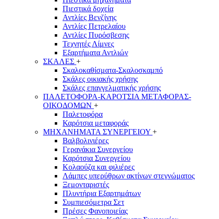
Πιεστικά δοχεία
Αντλίες Βενζίνης
Αντλίες Πετρελαίου
Αντλίες Πυρόσβεσης
Τεχνητές Λίμνες
Εξαρτήματα Αντλιών
ΣΚΑΛΕΣ
+
Σκαλοκαθίσματα-Σκαλοσκαμπό
Σκάλες οικιακής χρήσης
Σκάλες επαγγελματικής χρήσης
ΠΑΛΕΤΟΦΟΡΑ-ΚΑΡΟΤΣΙΑ ΜΕΤΑΦΟΡΑΣ-
ΟΙΚΟΔΟΜΩΝ
+
Παλετοφόρα
Καρότσια μεταφοράς
ΜΗΧΑΝΗΜΑΤΑ ΣΥΝΕΡΓΕΙΟΥ
+
Βαλβολινιέρες
Γερανάκια Συνεργείου
Καρότσια Συνεργείου
Κολαούζα και φιλιέρες
Λάμπες υπερύθρων ακτίνων στεγνώματος
Ξεμονταριστές
Πλυντήρια Εξαρτημάτων
Συμπιεσόμετρα Σετ
Πρέσες Φανοποιείας