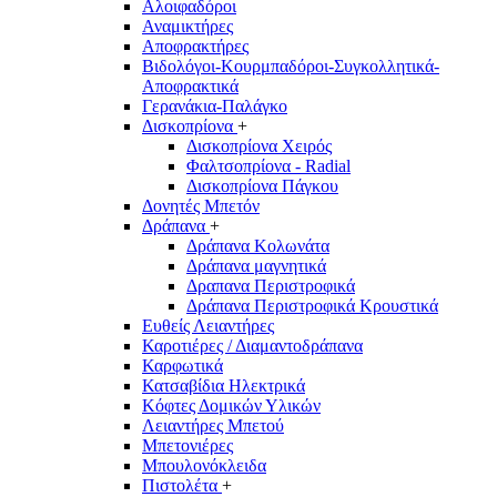
Αλοιφαδόροι
Αναμικτήρες
Αποφρακτήρες
Βιδολόγοι-Κουρμπαδόροι-Συγκολλητικά-
Αποφρακτικά
Γερανάκια-Παλάγκο
Δισκοπρίονα
+
Δισκοπρίονα Χειρός
Φαλτσοπρίονα - Radial
Δισκοπρίονα Πάγκου
Δονητές Μπετόν
Δράπανα
+
Δράπανα Κολωνάτα
Δράπανα μαγνητικά
Δραπανα Περιστροφικά
Δράπανα Περιστροφικά Κρουστικά
Ευθείς Λειαντήρες
Καροτιέρες / Διαμαντοδράπανα
Καρφωτικά
Κατσαβίδια Ηλεκτρικά
Κόφτες Δομικών Υλικών
Λειαντήρες Μπετού
Μπετονιέρες
Μπουλονόκλειδα
Πιστολέτα
+