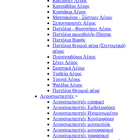
Καστάνιες Αέρος
Κατσαβίδια Αέρος
Κοφτάκια Αέρος
Ματσακόνια - Ξύστρες Αέρος
Ξεπονταριστές Αέρος
Πιστόλια - Φυσητήρες Αέρος
Πιστόλια αμμοβολής-Πίσσας
Πιστόλια Βαφής
Πιστόλια θερμού αέρα (Στεγνωτικά)
αέρος
Πριτσιναδόροι Αέρος
Σέγες Αέρος
Σκαπτικά Αέρος
Τριβεία Αέρος
Τροχοί Αέρος
Ψαλίδια Αέρος
Πιστόλια Θερμού αέρα
Αεροσυμπιεστές
+
Αεροσυμπιεστές compact
Αεροσυμπιεστές Εμβολοφόροι
Αεροσυμπιεστές Ηχομονωμένοι
Αεροσυμπιεστές Κοχλιοφόροι
Αεροσυμπιεστές μονομπλόκ
Αεροσυμπιεστές μονοφασικοί
Αεροσυμπιεστές τριφασικοί