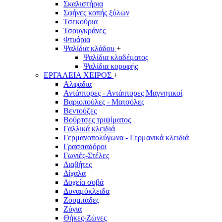
Σκαλιστήρια
Σφήνες κοπής ξύλων
Τσεκούρια
Τσουγκράνες
Φτυάρια
Ψαλίδια κλάδου
+
Ψαλίδια κλαδέματος
Ψαλίδια κορυφής
ΕΡΓΑΛΕΙΑ ΧΕΙΡΟΣ
+
Αλφάδια
Αντάπτορες - Αντάπτορες Μαγνητικοί
Βαριοπούλες - Ματσόλες
Βεντούζες
Βούρτσες τριψίματος
Γαλλικά κλειδιά
Γερμανοπολύγωνα - Γερμανικά κλειδιά
Γρασσαδόροι
Γωνιές-Στέλες
Διαβήτες
Δίχαλα
Δοχεία σοβά
Δυναμόκλειδα
Ζουμπάδες
Ζύγια
Θήκες-Ζώνες