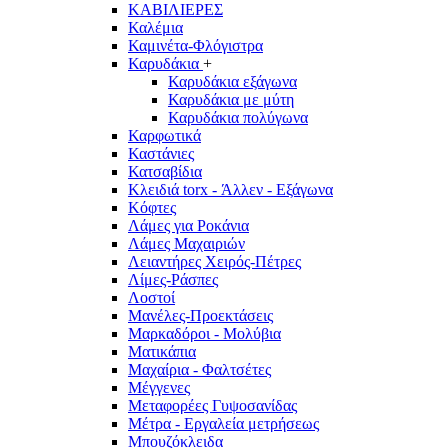
ΚΑΒΙΛΙΕΡΕΣ
Καλέμια
Καμινέτα-Φλόγιστρα
Καρυδάκια
+
Καρυδάκια εξάγωνα
Καρυδάκια με μύτη
Καρυδάκια πολύγωνα
Καρφωτικά
Καστάνιες
Κατσαβίδια
Κλειδιά torx - Άλλεν - Εξάγωνα
Κόφτες
Λάμες για Ροκάνια
Λάμες Μαχαιριών
Λειαντήρες Χειρός-Πέτρες
Λίμες-Ράσπες
Λοστοί
Μανέλες-Προεκτάσεις
Μαρκαδόροι - Μολύβια
Ματικάπια
Μαχαίρια - Φαλτσέτες
Μέγγενες
Μεταφορέες Γυψοσανίδας
Μέτρα - Εργαλεία μετρήσεως
Μπουζόκλειδα