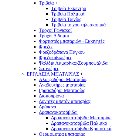
Τριβεία
+
Τριβεία Έκκεντρα
Τριβεία Παλμικά
Τριβεία Ταινίας
Τριβεία τοίχου τηλεσκοπικά
Τροχοί Γωνιακοί
Τροχοί Δίδυμοι
Φορτιστές μπαταριών - Εκκινητές
Φρέζες
Φρεζοδράπανα Πάγκου
Φρεζοκαβιλιέρες
Ψαλίδια Λαμαρίνας-Ζουμποψάλιδα
Σατινιέρες
ΕΡΓΑΛΕΙΑ ΜΠΑΤΑΡΙΑΣ
+
Αλοιφαδόροι Μπαταρίας
Αναδευτήρες μπαταρίας
Γρασαδόροι Μπαταρίας
Δισκοπρίονα
Δονητές μπετόν μπαταρίας
Δράπανα
Δραπανοκατσάβιδα
+
Δραπανοκατσάβιδα Μπαταρίας
Δραπανοκατσάβιδα Παλμικά
Δραπανοκατσάβιδα Κρουστικά
Θερμόμετρα μπαταρίας