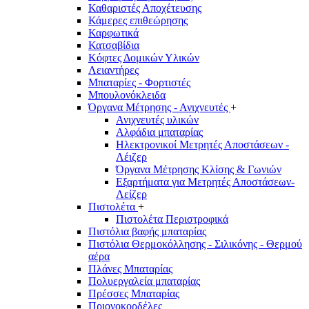
Καθαριστές Αποχέτευσης
Κάμερες επιθεώρησης
Καρφωτικά
Κατσαβίδια
Κόφτες Δομικών Υλικών
Λειαντήρες
Μπαταρίες - Φορτιστές
Μπουλονόκλειδα
Όργανα Μέτρησης - Ανιχνευτές
+
Ανιχνευτές υλικών
Αλφάδια μπαταρίας
Ηλεκτρονικοί Μετρητές Αποστάσεων -
Λέιζερ
Όργανα Μέτρησης Κλίσης & Γωνιών
Εξαρτήματα για Μετρητές Αποστάσεων-
Λείζερ
Πιστολέτα
+
Πιστολέτα Περιστροφικά
Πιστόλια βαφής μπαταρίας
Πιστόλια Θερμοκόλλησης - Σιλικόνης - Θερμού
αέρα
Πλάνες Μπαταρίας
Πολυεργαλεία μπαταρίας
Πρέσσες Μπαταρίας
Πριονοκορδέλες