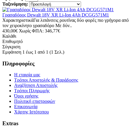
Ταξινόμηση:
Γρασαδόρος Dewalt 18V XR Li-Ion 4Ah DCGG571M1
ΧαρακτηριστικάΓια λιπάνσεις ρουτίνας δύο φορές πιο γρήγορα από
τον χειροκίνητο γρασαδόρο Με δύν..
430,00€
Χωρίς ΦΠΑ: 346,77€
Καλάθι
Επιθυμητό
Σύγκριση
Εμφάνιση 1 έως 1 από 1 (1 Σελ.)
Πληροφορίες
Η εταιρία μας
Τρόποι Αποστολής & Παράδοσης
Αναζήτηση Αποστολής
Τρόποι Πληρωμής
Όροι χρήσης
Πολιτική επιστροφών
Επικοινωνία
Χάρτης Ιστότοπου
Extras