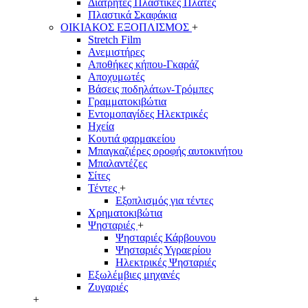
Διάτρητες Πλαστικές Πλάτες
Πλαστικά Σκαφάκια
ΟΙΚΙΑΚΟΣ ΕΞΟΠΛΙΣΜΟΣ
+
Stretch Film
Ανεμιστήρες
Αποθήκες κήπου-Γκαράζ
Αποχυμωτές
Βάσεις ποδηλάτων-Τρόμπες
Γραμματοκιβώτια
Εντομοπαγίδες Ηλεκτρικές
Ηχεία
Κουτιά φαρμακείου
Μπαγκαζιέρες οροφής αυτοκινήτου
Μπαλαντέζες
Σίτες
Τέντες
+
Εξοπλισμός για τέντες
Χρηματοκιβώτια
Ψησταριές
+
Ψησταριές Κάρβουνου
Ψησταριές Υγραερίου
Ηλεκτρικές Ψησταριές
Εξωλέμβιες μηχανές
Ζυγαριές
+