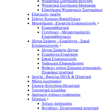
Ψεκαστικά Συστήματα Βενζίνης
Ψεκαστικά Συστήματα Μπαταρίας
Εξαρτήματα Ψεκαστικών Συστημάτων
Εξαερωτές γκαζόν
Σχίστες Κορμών-Καυσόξυλων
Μηχανήματα - Εργαλεία Ελαιοσυλλογής
+
Ελαιοραβδιστικά
Γεννήτριες - Μετασχηματιστές
Ελαιοραβδιστικών
Δίχτυα Σκίασης - Ελαιόδιχτα - Σακιά
Ελλαιοσυλλογής
+
Δίχτυα Σκίασης-Δίχτυα
Ελαιόδιχτα-Ελαιόπανα
Σακιά Ελαιοσυλλογής
Υφάσματα Εδαφοκάλυψης
Φράκτες κήπου-Σύρματα κηπουρικής-
Πλακάκια πλαστικά
Δοχεία - Βαρέλια INOX & Πλαστικά
Μύλοι ζωοτροφών
Σπορείς-Κύλινδροι-Θεριστικά
Τροχιστικά Αλυσίδας
Διανομείς σπόρων-λιπάσματος
Πότισμα
+
Ανέμες ποτίσματος
Βεντάλιες- Περιστροφικά ποτιστικά