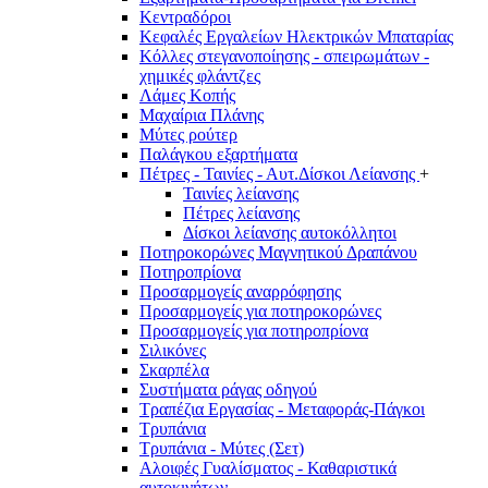
Κεντραδόροι
Κεφαλές Εργαλείων Ηλεκτρικών Μπαταρίας
Κόλλες στεγανοποίησης - σπειρωμάτων -
χημικές φλάντζες
Λάμες Κοπής
Μαχαίρια Πλάνης
Μύτες ρούτερ
Παλάγκου εξαρτήματα
Πέτρες - Ταινίες - Αυτ.Δίσκοι Λείανσης
+
Ταινίες λείανσης
Πέτρες λείανσης
Δίσκοι λείανσης αυτοκόλλητοι
Ποτηροκορώνες Μαγνητικού Δραπάνου
Ποτηροπρίονα
Προσαρμογείς αναρρόφησης
Προσαρμογείς για ποτηροκορώνες
Προσαρμογείς για ποτηροπρίονα
Σιλικόνες
Σκαρπέλα
Συστήματα ράγας οδηγού
Τραπέζια Εργασίας - Μεταφοράς-Πάγκοι
Τρυπάνια
Τρυπάνια - Μύτες (Σετ)
Αλοιφές Γυαλίσματος - Καθαριστικά
αυτοκινήτων