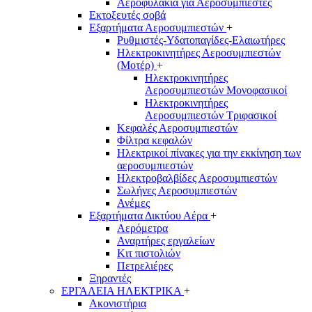
Αεροφυλάκια για Αεροσυμπιεστές
Εκτοξευτές σοβά
Εξαρτήματα Αεροσυμπιεστών
+
Ρυθμιστές-Υδατοπαγίδες-Ελαιωτήρες
Ηλεκτροκινητήρες Αεροσυμπιεστών
(Μοτέρ)
+
Ηλεκτροκινητήρες
Αεροσυμπιεστών Μονοφασικοί
Ηλεκτροκινητήρες
Αεροσυμπιεστών Τριφασικοί
Κεφαλές Αεροσυμπιεστών
Φίλτρα κεφαλών
Ηλεκτρικοί πίνακες για την εκκίνηση των
αεροσυμπιεστών
Ηλεκτροβαλβίδες Αεροσυμπιεστών
Σωλήνες Αεροσυμπιεστών
Ανέμες
Εξαρτήματα Δικτύου Αέρα
+
Αερόμετρα
Αναρτήρες εργαλείων
Κιτ πιστολιών
Πετρελιέρες
Ξηραντές
ΕΡΓΑΛΕΙΑ ΗΛΕΚΤΡΙΚΑ
+
Ακονιστήρια