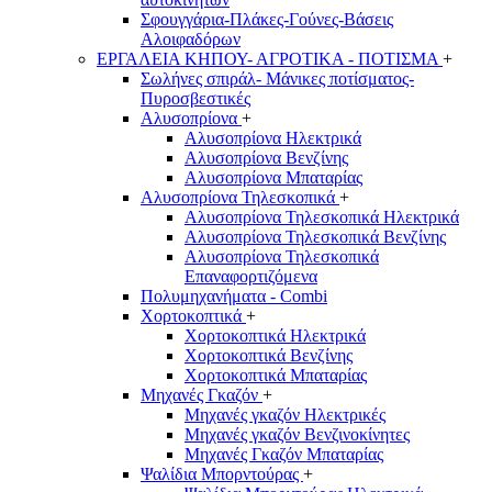
Σφουγγάρια-Πλάκες-Γούνες-Βάσεις
Αλοιφαδόρων
ΕΡΓΑΛΕΙΑ ΚΗΠΟΥ- ΑΓΡΟΤΙΚΑ - ΠΟΤΙΣΜΑ
+
Σωλήνες σπιράλ- Μάνικες ποτίσματος-
Πυροσβεστικές
Αλυσοπρίονα
+
Αλυσοπρίονα Ηλεκτρικά
Αλυσοπρίονα Βενζίνης
Αλυσοπρίονα Μπαταρίας
Αλυσοπρίονα Τηλεσκοπικά
+
Αλυσοπρίονα Τηλεσκοπικά Ηλεκτρικά
Αλυσοπρίονα Τηλεσκοπικά Βενζίνης
Αλυσοπρίονα Τηλεσκοπικά
Επαναφορτιζόμενα
Πολυμηχανήματα - Combi
Χορτοκοπτικά
+
Χορτοκοπτικά Ηλεκτρικά
Χορτοκοπτικά Βενζίνης
Χορτοκοπτικά Μπαταρίας
Μηχανές Γκαζόν
+
Μηχανές γκαζόν Ηλεκτρικές
Μηχανές γκαζόν Βενζινοκίνητες
Μηχανές Γκαζόν Μπαταρίας
Ψαλίδια Μπορντούρας
+