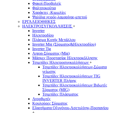
Φακοί-Προβολείς
Φαλτσοκούτια
Χαράκτες -Κιμωλίες
Ψαλίδια χειρός-λαμαρίνας-μπετού
ΕΡΓΑΛΕΙΟΘΗΚΕΣ
ΗΛΕΚΤΡΟΣΥΓΚΟΛΛΗΣΕΙΣ
+
Inverter
Ηλεκτροδίου
Πλάσμα Κοπής Μετάλλου
Inverter Mig (Σύρματος&Ηλεκτροδίου)
Inverter Tig
Argon-Σύρματος (Mig)
Μάσκες Προστασίας Ηλεκτροκόλλησης
Τσιμπίδες Ηλεκτροσυγκολλήσεων
+
Τσιμπίδες Ηλεκτροκολλήσεων-Σώματα
γείωσης
Τσιμπίδες Ηλεκτροκολλήσεων TIG
INVERTER Πλήρης
Τσιμπίδες Ηλεκτροκολλήσεων Βιδωτές
Σύρματος (MIG)
Τσιμπίδες Πλάσματος
Ανορθωτές
Κουλούρες Σύρματος
Εξαρτήματα Οξυγόνου-Ασετυλίνης-Προπανίου
+