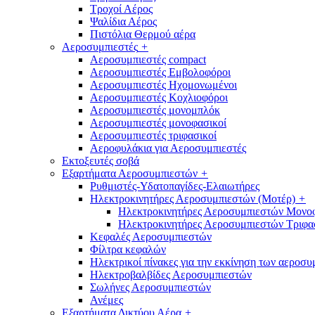
Τροχοί Αέρος
Ψαλίδια Αέρος
Πιστόλια Θερμού αέρα
Αεροσυμπιεστές
+
Αεροσυμπιεστές compact
Αεροσυμπιεστές Εμβολοφόροι
Αεροσυμπιεστές Ηχομονωμένοι
Αεροσυμπιεστές Κοχλιοφόροι
Αεροσυμπιεστές μονομπλόκ
Αεροσυμπιεστές μονοφασικοί
Αεροσυμπιεστές τριφασικοί
Αεροφυλάκια για Αεροσυμπιεστές
Εκτοξευτές σοβά
Εξαρτήματα Αεροσυμπιεστών
+
Ρυθμιστές-Υδατοπαγίδες-Ελαιωτήρες
Ηλεκτροκινητήρες Αεροσυμπιεστών (Μοτέρ)
+
Ηλεκτροκινητήρες Αεροσυμπιεστών Μονο
Ηλεκτροκινητήρες Αεροσυμπιεστών Τριφα
Κεφαλές Αεροσυμπιεστών
Φίλτρα κεφαλών
Ηλεκτρικοί πίνακες για την εκκίνηση των αεροσ
Ηλεκτροβαλβίδες Αεροσυμπιεστών
Σωλήνες Αεροσυμπιεστών
Ανέμες
Εξαρτήματα Δικτύου Αέρα
+