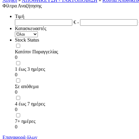
Αρχική
»
ΑΠΟΘΗΚΕΥΣΗ - ΤΑΚΤΟΠΟΙΗΣΗ
»
Κουτιά Αποθήκευ
Φίλτρα Αναζήτησης
Τιμή
€ -
Κατασκευαστές
Stock Status
Κατόπιν Παραγγελίας
0
1 έως 3 ημέρες
0
Σε απόθεμα
0
4 έως 7 ημέρες
0
7+ ημέρες
0
Επαναφορά όλων