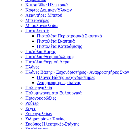
Κατσαβίδια Ηλεκτρικά
Κόφτες Δομικών Υλικών
Λειαντήρες Μπετού
Μπετονιέρες
Μπουλονόκλειδα
Πιστολέτα
+
Πιστολέτα Περιστροφικά Σκαπτικά
Πιστολέτα Σκαπτικά
Πιστολέτα Κατεδάφισης
Πιστόλια Βαφής
Πιστόλια Θερμοκόλλησης
Πιστόλια Θερμού Αέρα
Πλάνες
Πλάνες Βάσης - Ξεχονδριστήρες - Αναρροφητήρες Σκόν
Πλάνες Βάσης-Ξεχονδριστήρες
Αναρροφητήρες σκόνης
Πολυεργαλεία
Πολυμηχανήματα Ξυλουργικά
Πριονοκορδέλες
Ρούτερ
Σέγες
Σετ εργαλείων
Σιδηροπρίονα Ταινίας
Σκούπες Ηλεκτρικές-Στάχτης