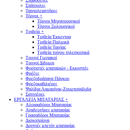
Σπαθόσεγες
Σπάτουλες
Ταινιολειαντήρες
Τόρνοι
+
Τόρνοι Μηχανουργικοί
Τόρνοι Ξυλουργικοί
Τριβεία
+
Τριβεία Έκκεντρα
Τριβεία Παλμικά
Τριβεία Ταινίας
Τριβεία τοίχου τηλεσκοπικά
Τροχοί Γωνιακοί
Τροχοί Δίδυμοι
Φορτιστές μπαταριών - Εκκινητές
Φρέζες
Φρεζοδράπανα Πάγκου
Φρεζοκαβιλιέρες
Ψαλίδια Λαμαρίνας-Ζουμποψάλιδα
Σατινιέρες
ΕΡΓΑΛΕΙΑ ΜΠΑΤΑΡΙΑΣ
+
Αλοιφαδόροι Μπαταρίας
Αναδευτήρες μπαταρίας
Γρασαδόροι Μπαταρίας
Δισκοπρίονα
Δονητές μπετόν μπαταρίας