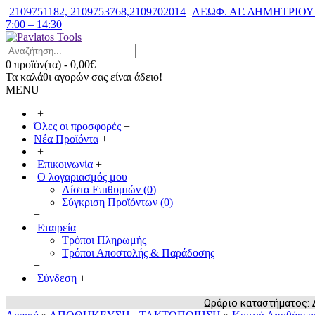
2109751182, 2109753768,2109702014
ΛΕΩΦ. ΑΓ. ΔΗΜΗΤΡΙΟΥ 7
7:00 – 14:30
0 προϊόν(τα) - 0,00€
Τα καλάθι αγορών σας είναι άδειο!
MENU
+
Όλες οι προσφορές
+
Νέα Προϊόντα
+
+
Επικοινωνία
+
Ο λογαριασμός μου
Λίστα Επιθυμιών (
0
)
Σύγκριση Προϊόντων (
0
)
+
Εταιρεία
Τρόποι Πληρωμής
Τρόποι Αποστολής & Παράδοσης
+
Σύνδεση
+
Ωράριο καταστήματος: Δευ