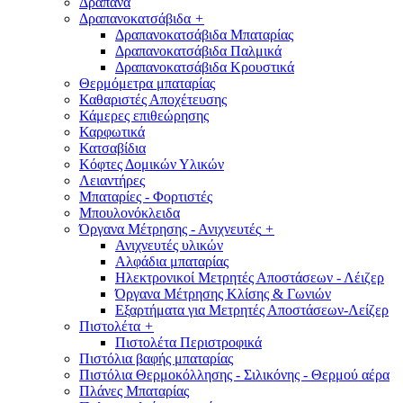
Δράπανα
Δραπανοκατσάβιδα
+
Δραπανοκατσάβιδα Μπαταρίας
Δραπανοκατσάβιδα Παλμικά
Δραπανοκατσάβιδα Κρουστικά
Θερμόμετρα μπαταρίας
Καθαριστές Αποχέτευσης
Κάμερες επιθεώρησης
Καρφωτικά
Κατσαβίδια
Κόφτες Δομικών Υλικών
Λειαντήρες
Μπαταρίες - Φορτιστές
Μπουλονόκλειδα
Όργανα Μέτρησης - Ανιχνευτές
+
Ανιχνευτές υλικών
Αλφάδια μπαταρίας
Ηλεκτρονικοί Μετρητές Αποστάσεων - Λέιζερ
Όργανα Μέτρησης Κλίσης & Γωνιών
Εξαρτήματα για Μετρητές Αποστάσεων-Λείζερ
Πιστολέτα
+
Πιστολέτα Περιστροφικά
Πιστόλια βαφής μπαταρίας
Πιστόλια Θερμοκόλλησης - Σιλικόνης - Θερμού αέρα
Πλάνες Μπαταρίας