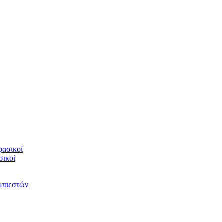
φασικοί
σικοί
υμπιεστών