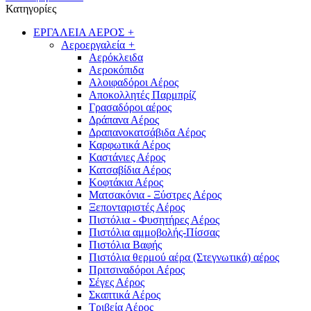
Κατηγορίες
ΕΡΓΑΛΕΙΑ ΑΕΡΟΣ
+
Αεροεργαλεία
+
Αερόκλειδα
Αεροκόπιδα
Αλοιφαδόροι Αέρος
Αποκολλητές Παρμπρίζ
Γρασαδόροι αέρος
Δράπανα Αέρος
Δραπανοκατσάβιδα Αέρος
Καρφωτικά Αέρος
Καστάνιες Αέρος
Κατσαβίδια Αέρος
Κοφτάκια Αέρος
Ματσακόνια - Ξύστρες Αέρος
Ξεπονταριστές Αέρος
Πιστόλια - Φυσητήρες Αέρος
Πιστόλια αμμοβολής-Πίσσας
Πιστόλια Βαφής
Πιστόλια θερμού αέρα (Στεγνωτικά) αέρος
Πριτσιναδόροι Αέρος
Σέγες Αέρος
Σκαπτικά Αέρος
Τριβεία Αέρος