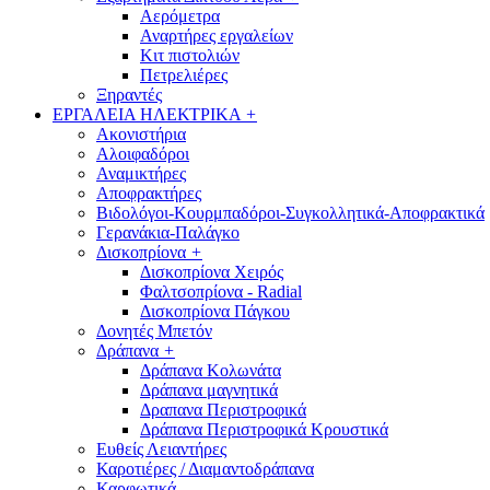
Αερόμετρα
Αναρτήρες εργαλείων
Κιτ πιστολιών
Πετρελιέρες
Ξηραντές
ΕΡΓΑΛΕΙΑ ΗΛΕΚΤΡΙΚΑ
+
Ακονιστήρια
Αλοιφαδόροι
Αναμικτήρες
Αποφρακτήρες
Βιδολόγοι-Κουρμπαδόροι-Συγκολλητικά-Αποφρακτικά
Γερανάκια-Παλάγκο
Δισκοπρίονα
+
Δισκοπρίονα Χειρός
Φαλτσοπρίονα - Radial
Δισκοπρίονα Πάγκου
Δονητές Μπετόν
Δράπανα
+
Δράπανα Κολωνάτα
Δράπανα μαγνητικά
Δραπανα Περιστροφικά
Δράπανα Περιστροφικά Κρουστικά
Ευθείς Λειαντήρες
Καροτιέρες / Διαμαντοδράπανα
Καρφωτικά