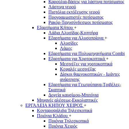
Καρούλια-βάσεις για λάστιχα ποτίσματος
Λάστιχα νερού
Πιστόλια εκτόξευσης νερού
Προγραμματιστές ποτίσματος
Ρακόρ-Ταχυσύνδεσμοι ποτίσματος
Εξαρτήματα Κήπου
+
Λάδια Αλυσίδας-Κινητήρα
Εξαρτήματα για Αλυσοπρίονα
+
Αλυσίδες
Λάμες
Εξαρτήματα για Πολυμηχανήματα Combi
Εξαρτήματα για Χορτοκοπτικά
+
Μεσινέζες για χορτοκοπτικά
Κεφαλές μεσινέζας
Δίσκοι θαμνοκοπτικών - Ιμάντες
ανάρτησης
Εξαρτήματα για Γεωτρύπανα-Τριβέλες-
Σκαπτικά
Δοχεία καυσίμου-Μπιτόνια
Μηχανές αλέσεως-Εκκολαπτικές
ΕΡΓΑΛΕΙΑ ΚΗΠΟΥ ΧΕΙΡΟΣ
+
Κονταροψάλιδα Τηλεσκοπικά
Πριόνια Κλάδου
+
Πριόνια Τηλεσκοπικά
Πριόνια Χειρός