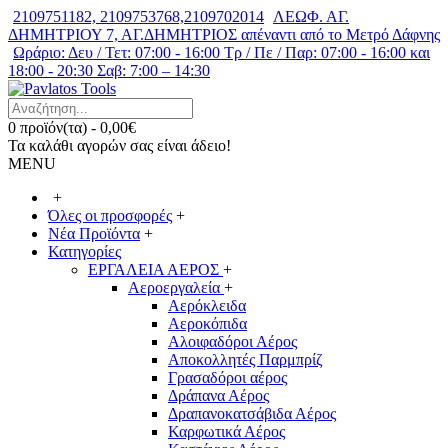
2109751182, 2109753768,2109702014
ΛΕΩΦ. ΑΓ.
ΔΗΜΗΤΡΙΟΥ 7, ΑΓ.ΔΗΜΗΤΡΙΟΣ απέναντι από το Μετρό Δάφνης
Ωράριο: Δευ / Τετ: 07:00 - 16:00 Τρ / Πε / Παρ: 07:00 - 16:00 και
18:00 - 20:30 Σαβ: 7:00 – 14:30
0 προϊόν(τα) - 0,00€
Τα καλάθι αγορών σας είναι άδειο!
MENU
+
Όλες οι προσφορές
+
Νέα Προϊόντα
+
Κατηγορίες
ΕΡΓΑΛΕΙΑ ΑΕΡΟΣ
+
Αεροεργαλεία
+
Αερόκλειδα
Αεροκόπιδα
Αλοιφαδόροι Αέρος
Αποκολλητές Παρμπρίζ
Γρασαδόροι αέρος
Δράπανα Αέρος
Δραπανοκατσάβιδα Αέρος
Καρφωτικά Αέρος