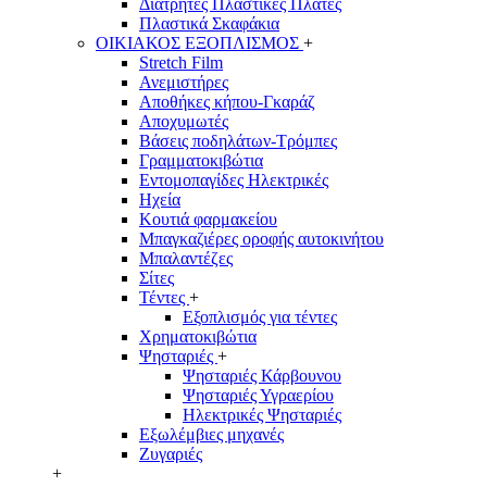
Διάτρητες Πλαστικές Πλάτες
Πλαστικά Σκαφάκια
ΟΙΚΙΑΚΟΣ ΕΞΟΠΛΙΣΜΟΣ
+
Stretch Film
Ανεμιστήρες
Αποθήκες κήπου-Γκαράζ
Αποχυμωτές
Βάσεις ποδηλάτων-Τρόμπες
Γραμματοκιβώτια
Εντομοπαγίδες Ηλεκτρικές
Ηχεία
Κουτιά φαρμακείου
Μπαγκαζιέρες οροφής αυτοκινήτου
Μπαλαντέζες
Σίτες
Τέντες
+
Εξοπλισμός για τέντες
Χρηματοκιβώτια
Ψησταριές
+
Ψησταριές Κάρβουνου
Ψησταριές Υγραερίου
Ηλεκτρικές Ψησταριές
Εξωλέμβιες μηχανές
Ζυγαριές
+