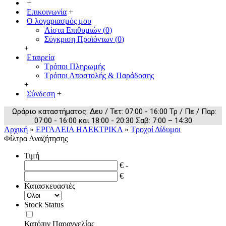
+
Επικοινωνία
+
Ο λογαριασμός μου
Λίστα Επιθυμιών (
0
)
Σύγκριση Προϊόντων (
0
)
+
Εταιρεία
Τρόποι Πληρωμής
Τρόποι Αποστολής & Παράδοσης
+
Σύνδεση
+
Ωράριο καταστήματος: Δευ / Τετ: 07:00 - 16:00 Τρ / Πε / Παρ:
07:00 - 16:00 και 18:00 - 20:30 Σαβ: 7:00 – 14:30
Αρχική
»
ΕΡΓΑΛΕΙΑ ΗΛΕΚΤΡΙΚΑ
»
Τροχοί Δίδυμοι
Φίλτρα Αναζήτησης
Τιμή
€ -
€
Κατασκευαστές
Stock Status
Κατόπιν Παραγγελίας