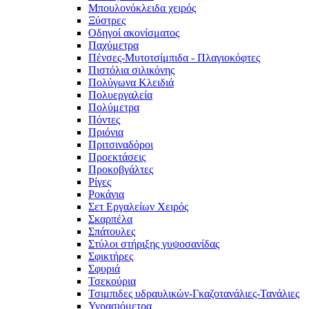
Μπουλονόκλειδα χειρός
Ξύστρες
Οδηγοί ακονίσματος
Παχύμετρα
Πένσες-Μυτοτσίμπιδα - Πλαγιοκόφτες
Πιστόλια σιλικόνης
Πολύγωνα Κλειδιά
Πολυεργαλεία
Πολύμετρα
Πόντες
Πριόνια
Πριτσιναδόροι
Προεκτάσεις
Προκοβγάλτες
Ρίγες
Ροκάνια
Σετ Εργαλείων Χειρός
Σκαρπέλα
Σπάτουλες
Στύλοι στήριξης γυψοσανίδας
Σφικτήρες
Σφυριά
Τσεκούρια
Τσιμπιδες υδραυλικών-Γκαζοτανάλιες-Τανάλιες
Υγρασιόμετρα