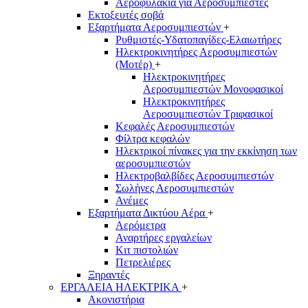
Αεροφυλάκια για Αεροσυμπιεστές
Εκτοξευτές σοβά
Εξαρτήματα Αεροσυμπιεστών
+
Ρυθμιστές-Υδατοπαγίδες-Ελαιωτήρες
Ηλεκτροκινητήρες Αεροσυμπιεστών
(Μοτέρ)
+
Ηλεκτροκινητήρες
Αεροσυμπιεστών Μονοφασικοί
Ηλεκτροκινητήρες
Αεροσυμπιεστών Τριφασικοί
Κεφαλές Αεροσυμπιεστών
Φίλτρα κεφαλών
Ηλεκτρικοί πίνακες για την εκκίνηση των
αεροσυμπιεστών
Ηλεκτροβαλβίδες Αεροσυμπιεστών
Σωλήνες Αεροσυμπιεστών
Ανέμες
Εξαρτήματα Δικτύου Αέρα
+
Αερόμετρα
Αναρτήρες εργαλείων
Κιτ πιστολιών
Πετρελιέρες
Ξηραντές
ΕΡΓΑΛΕΙΑ ΗΛΕΚΤΡΙΚΑ
+
Ακονιστήρια