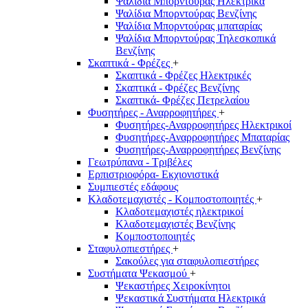
Ψαλίδια Μπορντούρας Hλεκτρικά
Ψαλίδια Μπορντούρας Βενζίνης
Ψαλίδια Μπορντούρας μπαταρίας
Ψαλίδια Μπορντούρας Τηλεσκοπικά
Βενζίνης
Σκαπτικά - Φρέζες
+
Σκαπτικά - Φρέζες Ηλεκτρικές
Σκαπτικά - Φρέζες Βενζίνης
Σκαπτικά- Φρέζες Πετρελαίου
Φυσητήρες - Αναρροφητήρες
+
Φυσητήρες-Αναρροφητήρες Ηλεκτρικοί
Φυσητήρες-Αναρροφητήρες Μπαταρίας
Φυσητήρες-Αναρροφητήρες Βενζίνης
Γεωτρύπανα - Τριβέλες
Ερπιστριοφόρα- Εκχιονιστικά
Συμπιεστές εδάφους
Κλαδοτεμαχιστές - Κομποστοποιητές
+
Κλαδοτεμαχιστές ηλεκτρικοί
Κλαδοτεμαχιστές Βενζίνης
Κομποστοποιητές
Σταφυλοπιεστήρες
+
Σακούλες για σταφυλοπιεστήρες
Συστήματα Ψεκασμού
+
Ψεκαστήρες Χειροκίνητοι
Ψεκαστικά Συστήματα Ηλεκτρικά