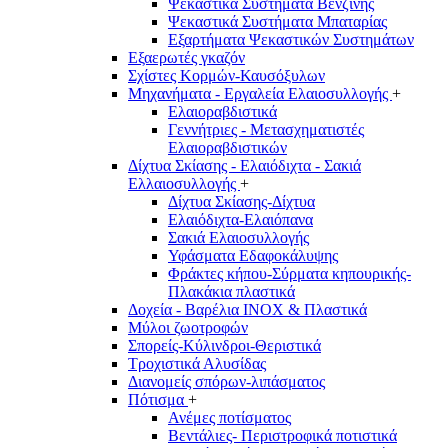
Ψεκαστικά Συστήματα Βενζίνης
Ψεκαστικά Συστήματα Μπαταρίας
Εξαρτήματα Ψεκαστικών Συστημάτων
Εξαερωτές γκαζόν
Σχίστες Κορμών-Καυσόξυλων
Μηχανήματα - Εργαλεία Ελαιοσυλλογής
+
Ελαιοραβδιστικά
Γεννήτριες - Μετασχηματιστές
Ελαιοραβδιστικών
Δίχτυα Σκίασης - Ελαιόδιχτα - Σακιά
Ελλαιοσυλλογής
+
Δίχτυα Σκίασης-Δίχτυα
Ελαιόδιχτα-Ελαιόπανα
Σακιά Ελαιοσυλλογής
Υφάσματα Εδαφοκάλυψης
Φράκτες κήπου-Σύρματα κηπουρικής-
Πλακάκια πλαστικά
Δοχεία - Βαρέλια INOX & Πλαστικά
Μύλοι ζωοτροφών
Σπορείς-Κύλινδροι-Θεριστικά
Τροχιστικά Αλυσίδας
Διανομείς σπόρων-λιπάσματος
Πότισμα
+
Ανέμες ποτίσματος
Βεντάλιες- Περιστροφικά ποτιστικά