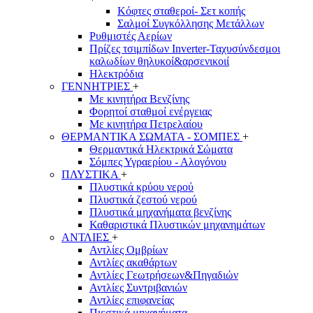
Κόφτες σταθεροί- Σετ κοπής
Σαλμοί Συγκόλλησης Μετάλλων
Ρυθμιστές Αερίων
Πρίζες τσιμπίδων Inverter-Ταχυσύνδεσμοι
καλωδίων θηλυκοί&αρσενικοιί
Ηλεκτρόδια
ΓΕΝΝΗΤΡΙΕΣ
+
Με κινητήρα Βενζίνης
Φορητοί σταθμοί ενέργειας
Με κινητήρα Πετρελαίου
ΘΕΡΜΑΝΤΙΚΑ ΣΩΜΑΤΑ - ΣΟΜΠΕΣ
+
Θερμαντικά Ηλεκτρικά Σώματα
Σόμπες Υγραερίου - Αλογόνου
ΠΛΥΣΤΙΚΑ
+
Πλυστικά κρύου νερού
Πλυστικά ζεστού νερού
Πλυστικά μηχανήματα βενζίνης
Καθαριστικά Πλυστικών μηχανημάτων
ΑΝΤΛΙΕΣ
+
Αντλίες Ομβρίων
Αντλίες ακαθάρτων
Αντλίες Γεωτρήσεων&Πηγαδιών
Αντλίες Συντριβανιών
Αντλίες επιφανείας
Πιεστικά μηχανήματα