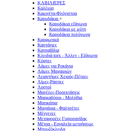
ΚΑΒΙΛΙΕΡΕΣ
Καλέμια
Καμινέτα-Φλόγιστρα
Καρυδάκια
+
Καρυδάκια εξάγωνα
Καρυδάκια με μύτη
Καρυδάκια πολύγωνα
Καρφωτικά
Καστάνιες
Κατσαβίδια
Κλειδιά torx - Άλλεν - Εξάγωνα
Κόφτες
Λάμες για Ροκάνια
Λάμες Μαχαιριών
Λειαντήρες Χειρός-Πέτρες
Λίμες-Ράσπες
Λοστοί
Μανέλες-Προεκτάσεις
Μαρκαδόροι - Μολύβια
Ματικάπια
Μαχαίρια - Φαλτσέτες
Μέγγενες
Μεταφορέες Γυψοσανίδας
Μέτρα - Εργαλεία μετρήσεως
Μπουζόκλειδα