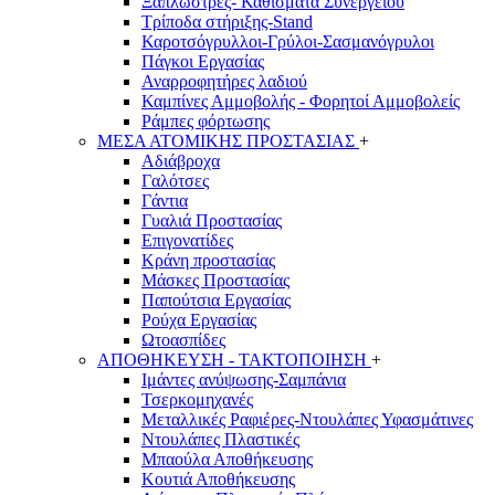
Ξαπλώστρες- Καθίσματα Συνεργείου
Τρίποδα στήριξης-Stand
Καροτσόγρυλλοι-Γρύλοι-Σασμανόγρυλοι
Πάγκοι Εργασίας
Αναρροφητήρες λαδιού
Καμπίνες Αμμοβολής - Φορητοί Αμμοβολείς
Ράμπες φόρτωσης
ΜΕΣΑ ΑΤΟΜΙΚΗΣ ΠΡΟΣΤΑΣΙΑΣ
+
Αδιάβροχα
Γαλότσες
Γάντια
Γυαλιά Προστασίας
Επιγονατίδες
Κράνη προστασίας
Μάσκες Προστασίας
Παπούτσια Εργασίας
Ρούχα Εργασίας
Ωτοασπίδες
ΑΠΟΘΗΚΕΥΣΗ - ΤΑΚΤΟΠΟΙΗΣΗ
+
Ιμάντες ανύψωσης-Σαμπάνια
Τσερκομηχανές
Μεταλλικές Ραφιέρες-Ντουλάπες Υφασμάτινες
Ντουλάπες Πλαστικές
Μπαούλα Αποθήκευσης
Κουτιά Αποθήκευσης