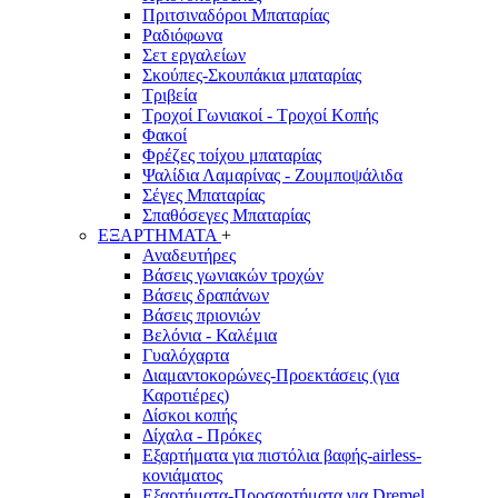
Πριτσιναδόροι Μπαταρίας
Ραδιόφωνα
Σετ εργαλείων
Σκούπες-Σκουπάκια μπαταρίας
Τριβεία
Τροχοί Γωνιακοί - Τροχοί Κοπής
Φακοί
Φρέζες τοίχου μπαταρίας
Ψαλίδια Λαμαρίνας - Ζουμποψάλιδα
Σέγες Μπαταρίας
Σπαθόσεγες Μπαταρίας
ΕΞΑΡΤΗΜΑΤΑ
+
Αναδευτήρες
Βάσεις γωνιακών τροχών
Βάσεις δραπάνων
Βάσεις πριονιών
Βελόνια - Καλέμια
Γυαλόχαρτα
Διαμαντοκορώνες-Προεκτάσεις (για
Καροτιέρες)
Δίσκοι κοπής
Δίχαλα - Πρόκες
Εξαρτήματα για πιστόλια βαφής-airless-
κονιάματος
Εξαρτήματα-Προσαρτήματα για Dremel