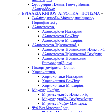
Σφουγγάρια-Πλάκες-Γούνες-Βάσεις
Αλοιφαδόρων
ΕΡΓΑΛΕΙΑ ΚΗΠΟΥ- ΑΓΡΟΤΙΚΑ - ΠΟΤΙΣΜΑ
+
Σωλήνες σπιράλ- Μάνικες ποτίσματος-
Πυροσβεστικές
Αλυσοπρίονα
+
Αλυσοπρίονα Ηλεκτρικά
Αλυσοπρίονα Βενζίνης
Αλυσοπρίονα Μπαταρίας
Αλυσοπρίονα Τηλεσκοπικά
+
Αλυσοπρίονα Τηλεσκοπικά Ηλεκτρικά
Αλυσοπρίονα Τηλεσκοπικά Βενζίνης
Αλυσοπρίονα Τηλεσκοπικά
Επαναφορτιζόμενα
Πολυμηχανήματα - Combi
Χορτοκοπτικά
+
Χορτοκοπτικά Ηλεκτρικά
Χορτοκοπτικά Βενζίνης
Χορτοκοπτικά Μπαταρίας
Μηχανές Γκαζόν
+
Μηχανές γκαζόν Ηλεκτρικές
Μηχανές γκαζόν Βενζινοκίνητες
Μηχανές Γκαζόν Μπαταρίας
Ψαλίδια Μπορντούρας
+