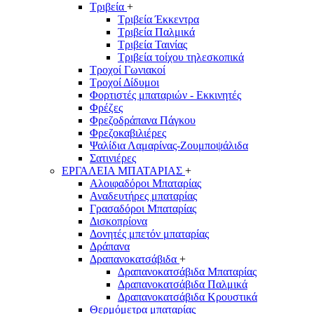
Τριβεία
+
Τριβεία Έκκεντρα
Τριβεία Παλμικά
Τριβεία Ταινίας
Τριβεία τοίχου τηλεσκοπικά
Τροχοί Γωνιακοί
Τροχοί Δίδυμοι
Φορτιστές μπαταριών - Εκκινητές
Φρέζες
Φρεζοδράπανα Πάγκου
Φρεζοκαβιλιέρες
Ψαλίδια Λαμαρίνας-Ζουμποψάλιδα
Σατινιέρες
ΕΡΓΑΛΕΙΑ ΜΠΑΤΑΡΙΑΣ
+
Αλοιφαδόροι Μπαταρίας
Αναδευτήρες μπαταρίας
Γρασαδόροι Μπαταρίας
Δισκοπρίονα
Δονητές μπετόν μπαταρίας
Δράπανα
Δραπανοκατσάβιδα
+
Δραπανοκατσάβιδα Μπαταρίας
Δραπανοκατσάβιδα Παλμικά
Δραπανοκατσάβιδα Κρουστικά
Θερμόμετρα μπαταρίας