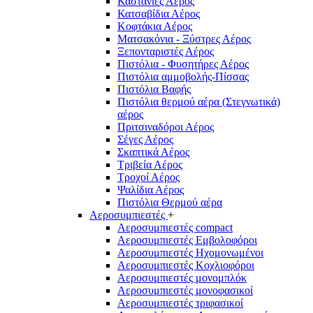
Καστάνιες Αέρος
Κατσαβίδια Αέρος
Κοφτάκια Αέρος
Ματσακόνια - Ξύστρες Αέρος
Ξεπονταριστές Αέρος
Πιστόλια - Φυσητήρες Αέρος
Πιστόλια αμμοβολής-Πίσσας
Πιστόλια Βαφής
Πιστόλια θερμού αέρα (Στεγνωτικά)
αέρος
Πριτσιναδόροι Αέρος
Σέγες Αέρος
Σκαπτικά Αέρος
Τριβεία Αέρος
Τροχοί Αέρος
Ψαλίδια Αέρος
Πιστόλια Θερμού αέρα
Αεροσυμπιεστές
+
Αεροσυμπιεστές compact
Αεροσυμπιεστές Εμβολοφόροι
Αεροσυμπιεστές Ηχομονωμένοι
Αεροσυμπιεστές Κοχλιοφόροι
Αεροσυμπιεστές μονομπλόκ
Αεροσυμπιεστές μονοφασικοί
Αεροσυμπιεστές τριφασικοί