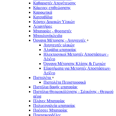
Καθαριστές Αποχέτευσης
Κάμερες επιθεώρησης
Καρφωτικά
Κατσαβίδια
Κόφτες Δομικών Υλικών
Λειαντήρες
Μπαταρίες - Φορτιστές
Μπουλονόκλειδα
Όργανα Μέτρησης - Ανιχνευτές
+
Ανιχνευτές υλικών
Αλφάδια μπαταρίας
Ηλεκτρονικοί Μετρητές Αποστάσεων -
Λέιζερ
Όργανα Μέτρησης Κλίσης & Γωνιών
Εξαρτήματα για Μετρητές Αποστάσεων-
Λείζερ
Πιστολέτα
+
Πιστολέτα Περιστροφικά
Πιστόλια βαφής μπαταρίας
Πιστόλια Θερμοκόλλησης - Σιλικόνης - Θερμού
αέρα
Πλάνες Μπαταρίας
Πολυεργαλεία μπαταρίας
Πρέσσες Μπαταρίας
Πριονοκορδέλες