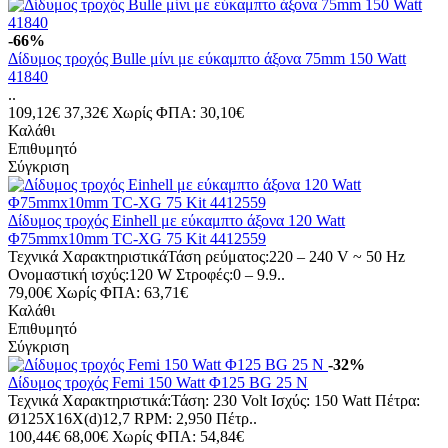
-66%
Δίδυμος τροχός Bulle μίνι με εύκαμπτο άξονα 75mm 150 Watt
41840
..
109,12€
37,32€
Χωρίς ΦΠΑ: 30,10€
Καλάθι
Επιθυμητό
Σύγκριση
Δίδυμος τροχός Einhell με εύκαμπτο άξονα 120 Watt
Φ75mmx10mm TC-XG 75 Kit 4412559
Τεχνικά ΧαρακτηριστικάΤάση ρεύματος:220 – 240 V ~ 50 Hz
Ονομαστική ισχύς:120 W Στροφές:0 – 9.9..
79,00€
Χωρίς ΦΠΑ: 63,71€
Καλάθι
Επιθυμητό
Σύγκριση
-32%
Δίδυμος τροχός Femi 150 Watt Φ125 BG 25 N
Τεχνικά Χαρακτηριστικά:Τάση: 230 Volt Ισχύς: 150 Watt Πέτρα:
Ø125X16X(d)12,7 RPM: 2,950 Πέτρ..
100,44€
68,00€
Χωρίς ΦΠΑ: 54,84€