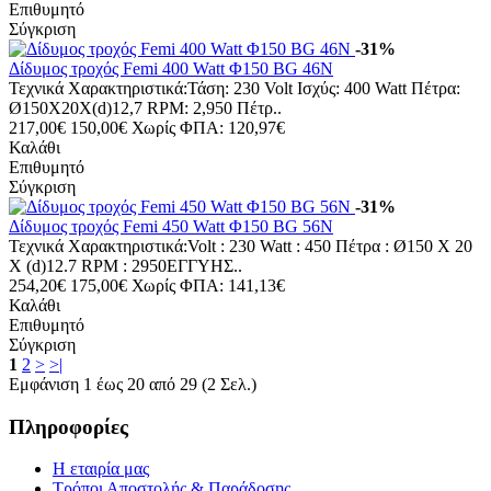
Επιθυμητό
Σύγκριση
-31%
Δίδυμος τροχός Femi 400 Watt Φ150 BG 46N
Τεχνικά Χαρακτηριστικά:Τάση: 230 Volt Ισχύς: 400 Watt Πέτρα:
Ø150X20X(d)12,7 RPM: 2,950 Πέτρ..
217,00€
150,00€
Χωρίς ΦΠΑ: 120,97€
Καλάθι
Επιθυμητό
Σύγκριση
-31%
Δίδυμος τροχός Femi 450 Watt Φ150 BG 56N
Τεχνικά Χαρακτηριστικά:Volt : 230 Watt : 450 Πέτρα : Ø150 X 20
X (d)12.7 RPM : 2950ΕΓΓΥΗΣ..
254,20€
175,00€
Χωρίς ΦΠΑ: 141,13€
Καλάθι
Επιθυμητό
Σύγκριση
1
2
>
>|
Εμφάνιση 1 έως 20 από 29 (2 Σελ.)
Πληροφορίες
Η εταιρία μας
Τρόποι Αποστολής & Παράδοσης