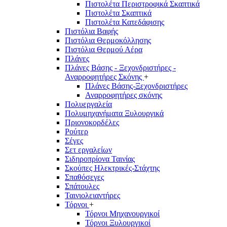
Πιστολέτα Περιστροφικά Σκαπτικά
Πιστολέτα Σκαπτικά
Πιστολέτα Κατεδάφισης
Πιστόλια Βαφής
Πιστόλια Θερμοκόλλησης
Πιστόλια Θερμού Αέρα
Πλάνες
Πλάνες Βάσης - Ξεχονδριστήρες -
Αναρροφητήρες Σκόνης
+
Πλάνες Βάσης-Ξεχονδριστήρες
Αναρροφητήρες σκόνης
Πολυεργαλεία
Πολυμηχανήματα Ξυλουργικά
Πριονοκορδέλες
Ρούτερ
Σέγες
Σετ εργαλείων
Σιδηροπρίονα Ταινίας
Σκούπες Ηλεκτρικές-Στάχτης
Σπαθόσεγες
Σπάτουλες
Ταινιολειαντήρες
Τόρνοι
+
Τόρνοι Μηχανουργικοί
Τόρνοι Ξυλουργικοί