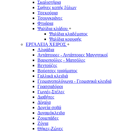
Σκαλιστήρια
Σφήνες κοπής ξύλων
Τσεκούρια
Τσουγκράνες
Φτυάρια
Ψαλίδια κλάδου
+
Ψαλίδια κλαδέματος
Ψαλίδια κορυφής
ΕΡΓΑΛΕΙΑ ΧΕΙΡΟΣ
+
Αλφάδια
Αντάπτορες - Αντάπτορες Μαγνητικοί
Βαριοπούλες - Ματσόλες
Βεντούζες
Βούρτσες τριψίματος
Γαλλικά κλειδιά
Γερμανοπολύγωνα - Γερμανικά κλειδιά
Γρασσαδόροι
Γωνιές-Στέλες
Διαβήτες
Δίχαλα
Δοχεία σοβά
Δυναμόκλειδα
Ζουμπάδες
Ζύγια
Θήκες-Ζώνες