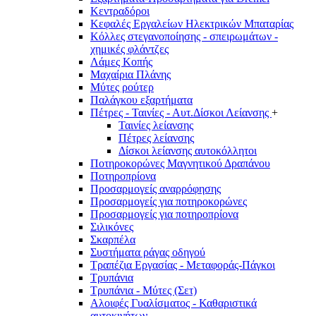
Κεντραδόροι
Κεφαλές Εργαλείων Ηλεκτρικών Μπαταρίας
Κόλλες στεγανοποίησης - σπειρωμάτων -
χημικές φλάντζες
Λάμες Κοπής
Μαχαίρια Πλάνης
Μύτες ρούτερ
Παλάγκου εξαρτήματα
Πέτρες - Ταινίες - Αυτ.Δίσκοι Λείανσης
+
Ταινίες λείανσης
Πέτρες λείανσης
Δίσκοι λείανσης αυτοκόλλητοι
Ποτηροκορώνες Μαγνητικού Δραπάνου
Ποτηροπρίονα
Προσαρμογείς αναρρόφησης
Προσαρμογείς για ποτηροκορώνες
Προσαρμογείς για ποτηροπρίονα
Σιλικόνες
Σκαρπέλα
Συστήματα ράγας οδηγού
Τραπέζια Εργασίας - Μεταφοράς-Πάγκοι
Τρυπάνια
Τρυπάνια - Μύτες (Σετ)
Αλοιφές Γυαλίσματος - Καθαριστικά
αυτοκινήτων