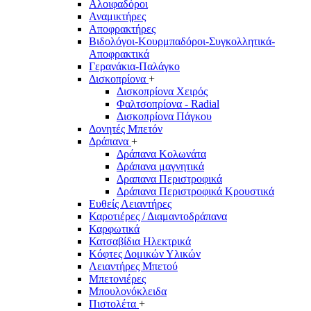
Αλοιφαδόροι
Αναμικτήρες
Αποφρακτήρες
Βιδολόγοι-Κουρμπαδόροι-Συγκολλητικά-
Αποφρακτικά
Γερανάκια-Παλάγκο
Δισκοπρίονα
+
Δισκοπρίονα Χειρός
Φαλτσοπρίονα - Radial
Δισκοπρίονα Πάγκου
Δονητές Μπετόν
Δράπανα
+
Δράπανα Κολωνάτα
Δράπανα μαγνητικά
Δραπανα Περιστροφικά
Δράπανα Περιστροφικά Κρουστικά
Ευθείς Λειαντήρες
Καροτιέρες / Διαμαντοδράπανα
Καρφωτικά
Κατσαβίδια Ηλεκτρικά
Κόφτες Δομικών Υλικών
Λειαντήρες Μπετού
Μπετονιέρες
Μπουλονόκλειδα
Πιστολέτα
+