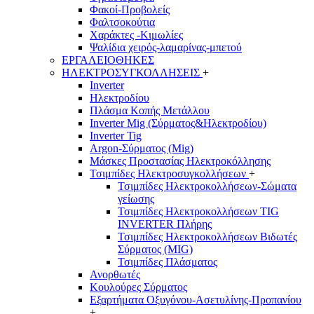
Φακοί-Προβολείς
Φαλτσοκούτια
Χαράκτες -Κιμωλίες
Ψαλίδια χειρός-λαμαρίνας-μπετού
ΕΡΓΑΛΕΙΟΘΗΚΕΣ
ΗΛΕΚΤΡΟΣΥΓΚΟΛΛΗΣΕΙΣ
+
Inverter
Ηλεκτροδίου
Πλάσμα Κοπής Μετάλλου
Inverter Mig (Σύρματος&Ηλεκτροδίου)
Inverter Tig
Argon-Σύρματος (Mig)
Μάσκες Προστασίας Ηλεκτροκόλλησης
Τσιμπίδες Ηλεκτροσυγκολλήσεων
+
Τσιμπίδες Ηλεκτροκολλήσεων-Σώματα
γείωσης
Τσιμπίδες Ηλεκτροκολλήσεων TIG
INVERTER Πλήρης
Τσιμπίδες Ηλεκτροκολλήσεων Βιδωτές
Σύρματος (MIG)
Τσιμπίδες Πλάσματος
Ανορθωτές
Κουλούρες Σύρματος
Εξαρτήματα Οξυγόνου-Ασετυλίνης-Προπανίου
+