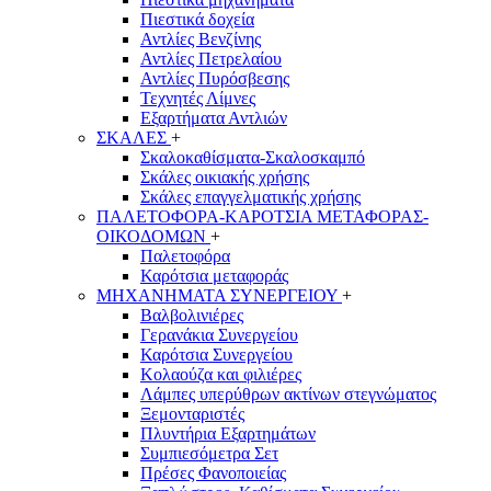
Πιεστικά δοχεία
Αντλίες Βενζίνης
Αντλίες Πετρελαίου
Αντλίες Πυρόσβεσης
Τεχνητές Λίμνες
Εξαρτήματα Αντλιών
ΣΚΑΛΕΣ
+
Σκαλοκαθίσματα-Σκαλοσκαμπό
Σκάλες οικιακής χρήσης
Σκάλες επαγγελματικής χρήσης
ΠΑΛΕΤΟΦΟΡΑ-ΚΑΡΟΤΣΙΑ ΜΕΤΑΦΟΡΑΣ-
ΟΙΚΟΔΟΜΩΝ
+
Παλετοφόρα
Καρότσια μεταφοράς
ΜΗΧΑΝΗΜΑΤΑ ΣΥΝΕΡΓΕΙΟΥ
+
Βαλβολινιέρες
Γερανάκια Συνεργείου
Καρότσια Συνεργείου
Κολαούζα και φιλιέρες
Λάμπες υπερύθρων ακτίνων στεγνώματος
Ξεμονταριστές
Πλυντήρια Εξαρτημάτων
Συμπιεσόμετρα Σετ
Πρέσες Φανοποιείας