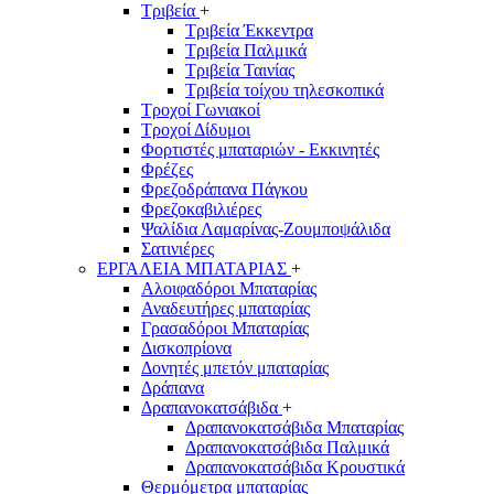
Τριβεία
+
Τριβεία Έκκεντρα
Τριβεία Παλμικά
Τριβεία Ταινίας
Τριβεία τοίχου τηλεσκοπικά
Τροχοί Γωνιακοί
Τροχοί Δίδυμοι
Φορτιστές μπαταριών - Εκκινητές
Φρέζες
Φρεζοδράπανα Πάγκου
Φρεζοκαβιλιέρες
Ψαλίδια Λαμαρίνας-Ζουμποψάλιδα
Σατινιέρες
ΕΡΓΑΛΕΙΑ ΜΠΑΤΑΡΙΑΣ
+
Αλοιφαδόροι Μπαταρίας
Αναδευτήρες μπαταρίας
Γρασαδόροι Μπαταρίας
Δισκοπρίονα
Δονητές μπετόν μπαταρίας
Δράπανα
Δραπανοκατσάβιδα
+
Δραπανοκατσάβιδα Μπαταρίας
Δραπανοκατσάβιδα Παλμικά
Δραπανοκατσάβιδα Κρουστικά
Θερμόμετρα μπαταρίας