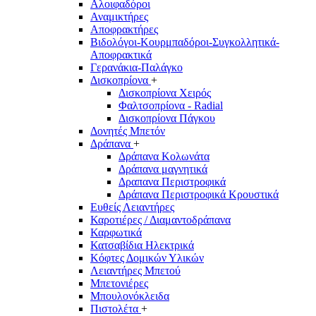
Αλοιφαδόροι
Αναμικτήρες
Αποφρακτήρες
Βιδολόγοι-Κουρμπαδόροι-Συγκολλητικά-
Αποφρακτικά
Γερανάκια-Παλάγκο
Δισκοπρίονα
+
Δισκοπρίονα Χειρός
Φαλτσοπρίονα - Radial
Δισκοπρίονα Πάγκου
Δονητές Μπετόν
Δράπανα
+
Δράπανα Κολωνάτα
Δράπανα μαγνητικά
Δραπανα Περιστροφικά
Δράπανα Περιστροφικά Κρουστικά
Ευθείς Λειαντήρες
Καροτιέρες / Διαμαντοδράπανα
Καρφωτικά
Κατσαβίδια Ηλεκτρικά
Κόφτες Δομικών Υλικών
Λειαντήρες Μπετού
Μπετονιέρες
Μπουλονόκλειδα
Πιστολέτα
+