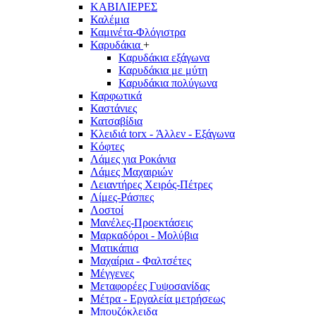
ΚΑΒΙΛΙΕΡΕΣ
Καλέμια
Καμινέτα-Φλόγιστρα
Καρυδάκια
+
Καρυδάκια εξάγωνα
Καρυδάκια με μύτη
Καρυδάκια πολύγωνα
Καρφωτικά
Καστάνιες
Κατσαβίδια
Κλειδιά torx - Άλλεν - Εξάγωνα
Κόφτες
Λάμες για Ροκάνια
Λάμες Μαχαιριών
Λειαντήρες Χειρός-Πέτρες
Λίμες-Ράσπες
Λοστοί
Μανέλες-Προεκτάσεις
Μαρκαδόροι - Μολύβια
Ματικάπια
Μαχαίρια - Φαλτσέτες
Μέγγενες
Μεταφορέες Γυψοσανίδας
Μέτρα - Εργαλεία μετρήσεως
Μπουζόκλειδα