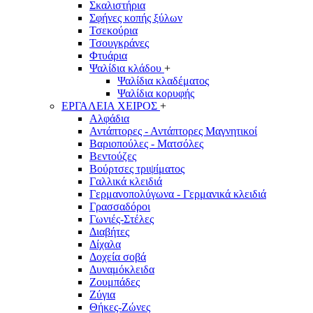
Σκαλιστήρια
Σφήνες κοπής ξύλων
Τσεκούρια
Τσουγκράνες
Φτυάρια
Ψαλίδια κλάδου
+
Ψαλίδια κλαδέματος
Ψαλίδια κορυφής
ΕΡΓΑΛΕΙΑ ΧΕΙΡΟΣ
+
Αλφάδια
Αντάπτορες - Αντάπτορες Μαγνητικοί
Βαριοπούλες - Ματσόλες
Βεντούζες
Βούρτσες τριψίματος
Γαλλικά κλειδιά
Γερμανοπολύγωνα - Γερμανικά κλειδιά
Γρασσαδόροι
Γωνιές-Στέλες
Διαβήτες
Δίχαλα
Δοχεία σοβά
Δυναμόκλειδα
Ζουμπάδες
Ζύγια
Θήκες-Ζώνες