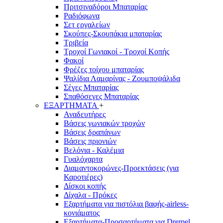
Πριτσιναδόροι Μπαταρίας
Ραδιόφωνα
Σετ εργαλείων
Σκούπες-Σκουπάκια μπαταρίας
Τριβεία
Τροχοί Γωνιακοί - Τροχοί Κοπής
Φακοί
Φρέζες τοίχου μπαταρίας
Ψαλίδια Λαμαρίνας - Ζουμποψάλιδα
Σέγες Μπαταρίας
Σπαθόσεγες Μπαταρίας
ΕΞΑΡΤΗΜΑΤΑ
+
Αναδευτήρες
Βάσεις γωνιακών τροχών
Βάσεις δραπάνων
Βάσεις πριονιών
Βελόνια - Καλέμια
Γυαλόχαρτα
Διαμαντοκορώνες-Προεκτάσεις (για
Καροτιέρες)
Δίσκοι κοπής
Δίχαλα - Πρόκες
Εξαρτήματα για πιστόλια βαφής-airless-
κονιάματος
Εξαρτήματα-Προσαρτήματα για Dremel