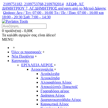
2109751182, 2109753768,2109702014
ΛΕΩΦ. ΑΓ.
ΔΗΜΗΤΡΙΟΥ 7, ΑΓ.ΔΗΜΗΤΡΙΟΣ απέναντι από το Μετρό Δάφνης
Ωράριο: Δευ / Τετ: 07:00 - 16:00 Τρ / Πε / Παρ: 07:00 - 16:00 και
18:00 - 20:30 Σαβ: 7:00 – 14:30
0 προϊόν(τα) - 0,00€
Τα καλάθι αγορών σας είναι άδειο!
MENU
+
Όλες οι προσφορές
+
Νέα Προϊόντα
+
Κατηγορίες
ΕΡΓΑΛΕΙΑ ΑΕΡΟΣ
+
Αεροεργαλεία
+
Αερόκλειδα
Αεροκόπιδα
Αλοιφαδόροι Αέρος
Αποκολλητές Παρμπρίζ
Γρασαδόροι αέρος
Δράπανα Αέρος
Δραπανοκατσάβιδα Αέρος
Καρφωτικά Αέρος