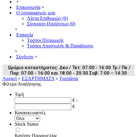
+
Επικοινωνία
+
Ο λογαριασμός μου
Λίστα Επιθυμιών (
0
)
Σύγκριση Προϊόντων (
0
)
+
Εταιρεία
Τρόποι Πληρωμής
Τρόποι Αποστολής & Παράδοσης
+
Σύνδεση
+
Ωράριο καταστήματος: Δευ / Τετ: 07:00 - 16:00 Τρ / Πε /
Παρ: 07:00 - 16:00 και 18:00 - 20:30 Σαβ: 7:00 – 14:30
Αρχική
»
ΕΞΑΡΤΗΜΑΤΑ
»
Τρυπάνια
Φίλτρα Αναζήτησης
Τιμή
€ -
€
Κατασκευαστές
Stock Status
Κατόπιν Παραγγελίας