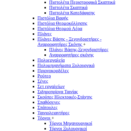
Πιστολέτα Περιστροφικά Σκαπτικά
Πιστολέτα Σκαπτικά
Πιστολέτα Κατεδάφισης
Πιστόλια Βαφής
Πιστόλια Θερμοκόλλησης
Πιστόλια Θερμού Αέρα
Πλάνες
Πλάνες Βάσης - Ξεχονδριστήρες -
Αναρροφητήρες Σκόνης
+
Πλάνες Βάσης-Ξεχονδριστήρες
Αναρροφητήρες σκόνης
Πολυεργαλεία
Πολυμηχανήματα Ξυλουργικά
Πριονοκορδέλες
Ρούτερ
Σέγες
Σετ εργαλείων
Σιδηροπρίονα Ταινίας
Σκούπες Ηλεκτρικές-Στάχτης
Σπαθόσεγες
Σπάτουλες
Ταινιολειαντήρες
Τόρνοι
+
Τόρνοι Μηχανουργικοί
Τόρνοι Ξυλουργικοί