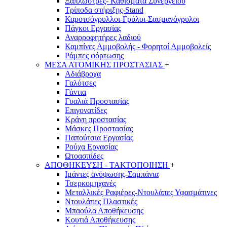
Ξαπλώστρες- Καθίσματα Συνεργείου
Τρίποδα στήριξης-Stand
Καροτσόγρυλλοι-Γρύλοι-Σασμανόγρυλοι
Πάγκοι Εργασίας
Αναρροφητήρες λαδιού
Καμπίνες Αμμοβολής - Φορητοί Αμμοβολείς
Ράμπες φόρτωσης
ΜΕΣΑ ΑΤΟΜΙΚΗΣ ΠΡΟΣΤΑΣΙΑΣ
+
Αδιάβροχα
Γαλότσες
Γάντια
Γυαλιά Προστασίας
Επιγονατίδες
Κράνη προστασίας
Μάσκες Προστασίας
Παπούτσια Εργασίας
Ρούχα Εργασίας
Ωτοασπίδες
ΑΠΟΘΗΚΕΥΣΗ - ΤΑΚΤΟΠΟΙΗΣΗ
+
Ιμάντες ανύψωσης-Σαμπάνια
Τσερκομηχανές
Μεταλλικές Ραφιέρες-Ντουλάπες Υφασμάτινες
Ντουλάπες Πλαστικές
Μπαούλα Αποθήκευσης
Κουτιά Αποθήκευσης