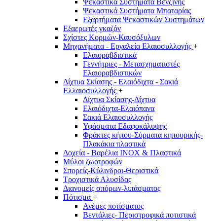
Ψεκαστικά Συστήματα Βενζίνης
Ψεκαστικά Συστήματα Μπαταρίας
Εξαρτήματα Ψεκαστικών Συστημάτων
Εξαερωτές γκαζόν
Σχίστες Κορμών-Καυσόξυλων
Μηχανήματα - Εργαλεία Ελαιοσυλλογής
+
Ελαιοραβδιστικά
Γεννήτριες - Μετασχηματιστές
Ελαιοραβδιστικών
Δίχτυα Σκίασης - Ελαιόδιχτα - Σακιά
Ελλαιοσυλλογής
+
Δίχτυα Σκίασης-Δίχτυα
Ελαιόδιχτα-Ελαιόπανα
Σακιά Ελαιοσυλλογής
Υφάσματα Εδαφοκάλυψης
Φράκτες κήπου-Σύρματα κηπουρικής-
Πλακάκια πλαστικά
Δοχεία - Βαρέλια INOX & Πλαστικά
Μύλοι ζωοτροφών
Σπορείς-Κύλινδροι-Θεριστικά
Τροχιστικά Αλυσίδας
Διανομείς σπόρων-λιπάσματος
Πότισμα
+
Ανέμες ποτίσματος
Βεντάλιες- Περιστροφικά ποτιστικά