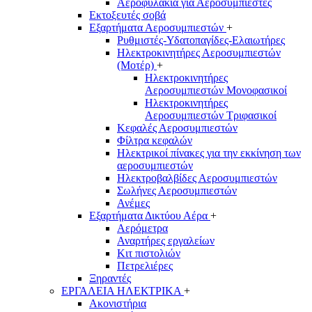
Αεροφυλάκια για Αεροσυμπιεστές
Εκτοξευτές σοβά
Εξαρτήματα Αεροσυμπιεστών
+
Ρυθμιστές-Υδατοπαγίδες-Ελαιωτήρες
Ηλεκτροκινητήρες Αεροσυμπιεστών
(Μοτέρ)
+
Ηλεκτροκινητήρες
Αεροσυμπιεστών Μονοφασικοί
Ηλεκτροκινητήρες
Αεροσυμπιεστών Τριφασικοί
Κεφαλές Αεροσυμπιεστών
Φίλτρα κεφαλών
Ηλεκτρικοί πίνακες για την εκκίνηση των
αεροσυμπιεστών
Ηλεκτροβαλβίδες Αεροσυμπιεστών
Σωλήνες Αεροσυμπιεστών
Ανέμες
Εξαρτήματα Δικτύου Αέρα
+
Αερόμετρα
Αναρτήρες εργαλείων
Κιτ πιστολιών
Πετρελιέρες
Ξηραντές
ΕΡΓΑΛΕΙΑ ΗΛΕΚΤΡΙΚΑ
+
Ακονιστήρια