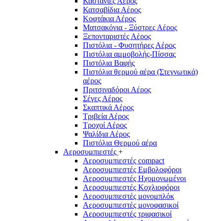
Καστάνιες Αέρος
Κατσαβίδια Αέρος
Κοφτάκια Αέρος
Ματσακόνια - Ξύστρες Αέρος
Ξεπονταριστές Αέρος
Πιστόλια - Φυσητήρες Αέρος
Πιστόλια αμμοβολής-Πίσσας
Πιστόλια Βαφής
Πιστόλια θερμού αέρα (Στεγνωτικά)
αέρος
Πριτσιναδόροι Αέρος
Σέγες Αέρος
Σκαπτικά Αέρος
Τριβεία Αέρος
Τροχοί Αέρος
Ψαλίδια Αέρος
Πιστόλια Θερμού αέρα
Αεροσυμπιεστές
+
Αεροσυμπιεστές compact
Αεροσυμπιεστές Εμβολοφόροι
Αεροσυμπιεστές Ηχομονωμένοι
Αεροσυμπιεστές Κοχλιοφόροι
Αεροσυμπιεστές μονομπλόκ
Αεροσυμπιεστές μονοφασικοί
Αεροσυμπιεστές τριφασικοί