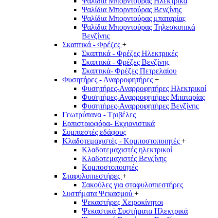
Ψαλίδια Μπορντούρας Hλεκτρικά
Ψαλίδια Μπορντούρας Βενζίνης
Ψαλίδια Μπορντούρας μπαταρίας
Ψαλίδια Μπορντούρας Τηλεσκοπικά
Βενζίνης
Σκαπτικά - Φρέζες
+
Σκαπτικά - Φρέζες Ηλεκτρικές
Σκαπτικά - Φρέζες Βενζίνης
Σκαπτικά- Φρέζες Πετρελαίου
Φυσητήρες - Αναρροφητήρες
+
Φυσητήρες-Αναρροφητήρες Ηλεκτρικοί
Φυσητήρες-Αναρροφητήρες Μπαταρίας
Φυσητήρες-Αναρροφητήρες Βενζίνης
Γεωτρύπανα - Τριβέλες
Ερπιστριοφόρα- Εκχιονιστικά
Συμπιεστές εδάφους
Κλαδοτεμαχιστές - Κομποστοποιητές
+
Κλαδοτεμαχιστές ηλεκτρικοί
Κλαδοτεμαχιστές Βενζίνης
Κομποστοποιητές
Σταφυλοπιεστήρες
+
Σακούλες για σταφυλοπιεστήρες
Συστήματα Ψεκασμού
+
Ψεκαστήρες Χειροκίνητοι
Ψεκαστικά Συστήματα Ηλεκτρικά