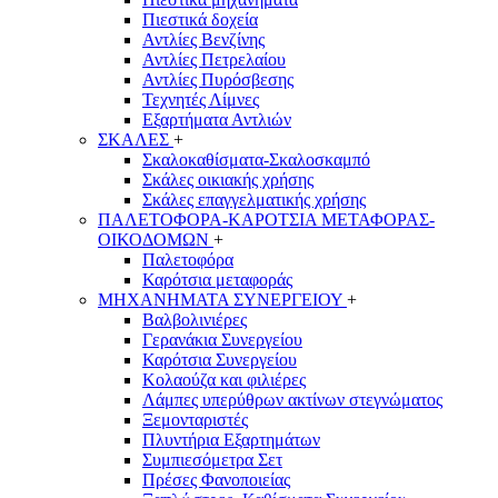
Πιεστικά δοχεία
Αντλίες Βενζίνης
Αντλίες Πετρελαίου
Αντλίες Πυρόσβεσης
Τεχνητές Λίμνες
Εξαρτήματα Αντλιών
ΣΚΑΛΕΣ
+
Σκαλοκαθίσματα-Σκαλοσκαμπό
Σκάλες οικιακής χρήσης
Σκάλες επαγγελματικής χρήσης
ΠΑΛΕΤΟΦΟΡΑ-ΚΑΡΟΤΣΙΑ ΜΕΤΑΦΟΡΑΣ-
ΟΙΚΟΔΟΜΩΝ
+
Παλετοφόρα
Καρότσια μεταφοράς
ΜΗΧΑΝΗΜΑΤΑ ΣΥΝΕΡΓΕΙΟΥ
+
Βαλβολινιέρες
Γερανάκια Συνεργείου
Καρότσια Συνεργείου
Κολαούζα και φιλιέρες
Λάμπες υπερύθρων ακτίνων στεγνώματος
Ξεμονταριστές
Πλυντήρια Εξαρτημάτων
Συμπιεσόμετρα Σετ
Πρέσες Φανοποιείας