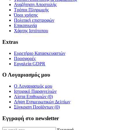
Αναζήτηση Αποστολής
Τρόποι Πληρωμής
Όροι χρήσης
Πολιτική επιστροφών
Επικοινωνία
Χάρτης Ιστότοπου
Extras
Ευρετήριο Κατασκευαστών
Προσφορές
Εργαλεία GDPR
Ο Λογαριασμός μου
O Λογαριασμός μου
Ιστορικό Παραγγελιών
Λίστα Επιθυμιών (
0
)
Λήψη Ενημερωτικών Δελτίων
Σύγκριση Προϊόντων (
0
)
Εγγραφή στο newsletter
Εγγραφή