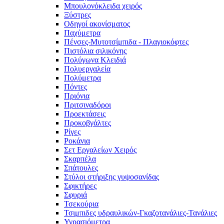
Μπουλονόκλειδα χειρός
Ξύστρες
Οδηγοί ακονίσματος
Παχύμετρα
Πένσες-Μυτοτσίμπιδα - Πλαγιοκόφτες
Πιστόλια σιλικόνης
Πολύγωνα Κλειδιά
Πολυεργαλεία
Πολύμετρα
Πόντες
Πριόνια
Πριτσιναδόροι
Προεκτάσεις
Προκοβγάλτες
Ρίγες
Ροκάνια
Σετ Εργαλείων Χειρός
Σκαρπέλα
Σπάτουλες
Στύλοι στήριξης γυψοσανίδας
Σφικτήρες
Σφυριά
Τσεκούρια
Τσιμπιδες υδραυλικών-Γκαζοτανάλιες-Τανάλιες
Υγρασιόμετρα