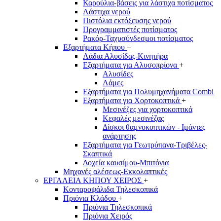
Καρούλια-βάσεις για λάστιχα ποτίσματος
Λάστιχα νερού
Πιστόλια εκτόξευσης νερού
Προγραμματιστές ποτίσματος
Ρακόρ-Ταχυσύνδεσμοι ποτίσματος
Εξαρτήματα Κήπου
+
Λάδια Αλυσίδας-Κινητήρα
Εξαρτήματα για Αλυσοπρίονα
+
Αλυσίδες
Λάμες
Εξαρτήματα για Πολυμηχανήματα Combi
Εξαρτήματα για Χορτοκοπτικά
+
Μεσινέζες για χορτοκοπτικά
Κεφαλές μεσινέζας
Δίσκοι θαμνοκοπτικών - Ιμάντες
ανάρτησης
Εξαρτήματα για Γεωτρύπανα-Τριβέλες-
Σκαπτικά
Δοχεία καυσίμου-Μπιτόνια
Μηχανές αλέσεως-Εκκολαπτικές
ΕΡΓΑΛΕΙΑ ΚΗΠΟΥ ΧΕΙΡΟΣ
+
Κονταροψάλιδα Τηλεσκοπικά
Πριόνια Κλάδου
+
Πριόνια Τηλεσκοπικά
Πριόνια Χειρός