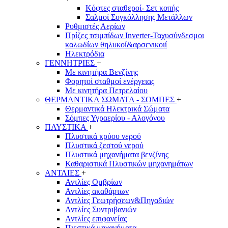
Κόφτες σταθεροί- Σετ κοπής
Σαλμοί Συγκόλλησης Μετάλλων
Ρυθμιστές Αερίων
Πρίζες τσιμπίδων Inverter-Ταχυσύνδεσμοι
καλωδίων θηλυκοί&αρσενικοιί
Ηλεκτρόδια
ΓΕΝΝΗΤΡΙΕΣ
+
Με κινητήρα Βενζίνης
Φορητοί σταθμοί ενέργειας
Με κινητήρα Πετρελαίου
ΘΕΡΜΑΝΤΙΚΑ ΣΩΜΑΤΑ - ΣΟΜΠΕΣ
+
Θερμαντικά Ηλεκτρικά Σώματα
Σόμπες Υγραερίου - Αλογόνου
ΠΛΥΣΤΙΚΑ
+
Πλυστικά κρύου νερού
Πλυστικά ζεστού νερού
Πλυστικά μηχανήματα βενζίνης
Καθαριστικά Πλυστικών μηχανημάτων
ΑΝΤΛΙΕΣ
+
Αντλίες Ομβρίων
Αντλίες ακαθάρτων
Αντλίες Γεωτρήσεων&Πηγαδιών
Αντλίες Συντριβανιών
Αντλίες επιφανείας
Πιεστικά μηχανήματα