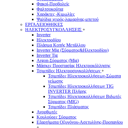
Φακοί-Προβολείς
Φαλτσοκούτια
Χαράκτες -Κιμωλίες
Ψαλίδια χειρός-λαμαρίνας-μπετού
ΕΡΓΑΛΕΙΟΘΗΚΕΣ
ΗΛΕΚΤΡΟΣΥΓΚΟΛΛΗΣΕΙΣ
+
Inverter
Ηλεκτροδίου
Πλάσμα Κοπής Μετάλλου
Inverter Mig (Σύρματος&Ηλεκτροδίου)
Inverter Tig
Argon-Σύρματος (Mig)
Μάσκες Προστασίας Ηλεκτροκόλλησης
Τσιμπίδες Ηλεκτροσυγκολλήσεων
+
Τσιμπίδες Ηλεκτροκολλήσεων-Σώματα
γείωσης
Τσιμπίδες Ηλεκτροκολλήσεων TIG
INVERTER Πλήρης
Τσιμπίδες Ηλεκτροκολλήσεων Βιδωτές
Σύρματος (MIG)
Τσιμπίδες Πλάσματος
Ανορθωτές
Κουλούρες Σύρματος
Εξαρτήματα Οξυγόνου-Ασετυλίνης-Προπανίου
+