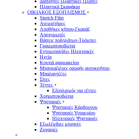
Διάτρητες Πλαστικές Πλάτες
Πλαστικά Σκαφάκια
ΟΙΚΙΑΚΟΣ ΕΞΟΠΛΙΣΜΟΣ
+
Stretch Film
Ανεμιστήρες
Αποθήκες κήπου-Γκαράζ
Αποχυμωτές
Βάσεις ποδηλάτων-Τρόμπες
Γραμματοκιβώτια
Εντομοπαγίδες Ηλεκτρικές
Ηχεία
Κουτιά φαρμακείου
Μπαγκαζιέρες οροφής αυτοκινήτου
Μπαλαντέζες
Σίτες
Τέντες
+
Εξοπλισμός για τέντες
Χρηματοκιβώτια
Ψησταριές
+
Ψησταριές Κάρβουνου
Ψησταριές Υγραερίου
Ηλεκτρικές Ψησταριές
Εξωλέμβιες μηχανές
Ζυγαριές
+