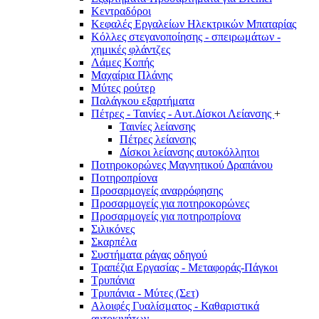
Κεντραδόροι
Κεφαλές Εργαλείων Ηλεκτρικών Μπαταρίας
Κόλλες στεγανοποίησης - σπειρωμάτων -
χημικές φλάντζες
Λάμες Κοπής
Μαχαίρια Πλάνης
Μύτες ρούτερ
Παλάγκου εξαρτήματα
Πέτρες - Ταινίες - Αυτ.Δίσκοι Λείανσης
+
Ταινίες λείανσης
Πέτρες λείανσης
Δίσκοι λείανσης αυτοκόλλητοι
Ποτηροκορώνες Μαγνητικού Δραπάνου
Ποτηροπρίονα
Προσαρμογείς αναρρόφησης
Προσαρμογείς για ποτηροκορώνες
Προσαρμογείς για ποτηροπρίονα
Σιλικόνες
Σκαρπέλα
Συστήματα ράγας οδηγού
Τραπέζια Εργασίας - Μεταφοράς-Πάγκοι
Τρυπάνια
Τρυπάνια - Μύτες (Σετ)
Αλοιφές Γυαλίσματος - Καθαριστικά
αυτοκινήτων