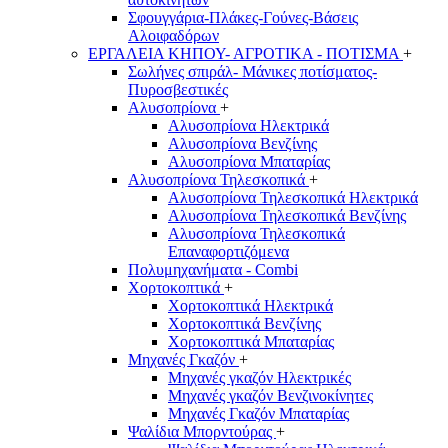
Σφουγγάρια-Πλάκες-Γούνες-Βάσεις
Αλοιφαδόρων
ΕΡΓΑΛΕΙΑ ΚΗΠΟΥ- ΑΓΡΟΤΙΚΑ - ΠΟΤΙΣΜΑ
+
Σωλήνες σπιράλ- Μάνικες ποτίσματος-
Πυροσβεστικές
Αλυσοπρίονα
+
Αλυσοπρίονα Ηλεκτρικά
Αλυσοπρίονα Βενζίνης
Αλυσοπρίονα Μπαταρίας
Αλυσοπρίονα Τηλεσκοπικά
+
Αλυσοπρίονα Τηλεσκοπικά Ηλεκτρικά
Αλυσοπρίονα Τηλεσκοπικά Βενζίνης
Αλυσοπρίονα Τηλεσκοπικά
Επαναφορτιζόμενα
Πολυμηχανήματα - Combi
Χορτοκοπτικά
+
Χορτοκοπτικά Ηλεκτρικά
Χορτοκοπτικά Βενζίνης
Χορτοκοπτικά Μπαταρίας
Μηχανές Γκαζόν
+
Μηχανές γκαζόν Ηλεκτρικές
Μηχανές γκαζόν Βενζινοκίνητες
Μηχανές Γκαζόν Μπαταρίας
Ψαλίδια Μπορντούρας
+