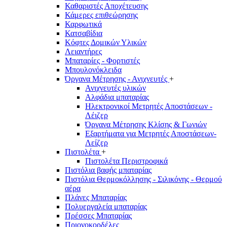
Καθαριστές Αποχέτευσης
Κάμερες επιθεώρησης
Καρφωτικά
Κατσαβίδια
Κόφτες Δομικών Υλικών
Λειαντήρες
Μπαταρίες - Φορτιστές
Μπουλονόκλειδα
Όργανα Μέτρησης - Ανιχνευτές
+
Ανιχνευτές υλικών
Αλφάδια μπαταρίας
Ηλεκτρονικοί Μετρητές Αποστάσεων -
Λέιζερ
Όργανα Μέτρησης Κλίσης & Γωνιών
Εξαρτήματα για Μετρητές Αποστάσεων-
Λείζερ
Πιστολέτα
+
Πιστολέτα Περιστροφικά
Πιστόλια βαφής μπαταρίας
Πιστόλια Θερμοκόλλησης - Σιλικόνης - Θερμού
αέρα
Πλάνες Μπαταρίας
Πολυεργαλεία μπαταρίας
Πρέσσες Μπαταρίας
Πριονοκορδέλες