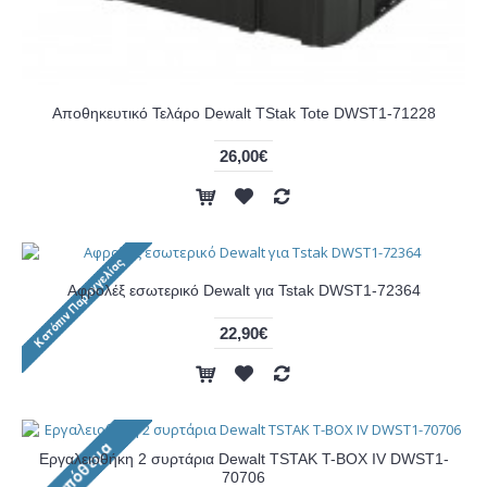
Αποθηκευτικό Τελάρο Dewalt TStak Tote DWST1-71228
26,00€
Αφρολέξ εσωτερικό Dewalt για Tstak DWST1-72364
22,90€
Εργαλειοθήκη 2 συρτάρια Dewalt TSTAK T-BOX IV DWST1-
70706