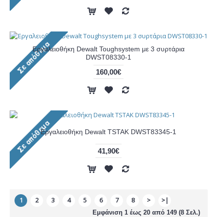
Εργαλειοθήκη Dewalt Toughsystem με 3 συρτάρια
DWST08330-1
160,00€
Εργαλειοθήκη Dewalt TSTAK DWST83345-1
41,90€
1
2
3
4
5
6
7
8
>
>|
Εμφάνιση 1 έως 20 από 149 (8 Σελ.)