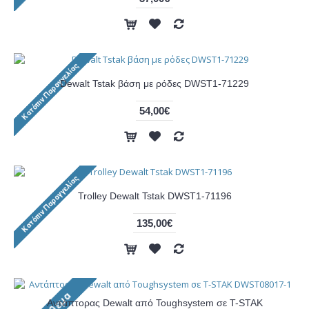
Dewalt Tstak βάση με ρόδες DWST1-71229
54,00€
Trolley Dewalt Tstak DWST1-71196
135,00€
Αντάπτορας Dewalt από Toughsystem σε T-STAK