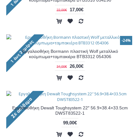
κούμπωμα+ταμπακιέρα ΒΤΒ3310 054290
17,00€
22,00€
-24%
Εργαλειοθήκη Bormann πλαστική Wolf μεταλλικό
κούμπωμα+ταμπακιέρα ΒΤΒ3312 054306
26,00€
34,00€
Εργαλειοθήκη Dewalt Toughsystem 22″ 56.9×38.4×33.5cm
DWST83522-1
99,00€