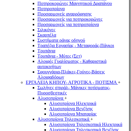
Ποτηροκορώνες Μαγνητικού Δραπάνου
Ποτηροπρίονα
Προσαρμογείς αναρρόφησης
Προσαρμογείς για ποτηροκορώνες
Προσαρμογείς για ποτηροπρίονα
Σιλικόνες
Σκαρπέλα
Συστήματα ράγας οδηγού
Τραπέζια Εργασίας - Μεταφοράς-Πάγκοι
Τρυπάνια
Τρυπάνια - Μύτες (Σετ)
Αλοιφές Γυαλίσματος - Καθαριστικά
αυτοκινήτων
Σφουγγάρια-Πλάκες-Γούνες-Βάσεις
Αλοιφαδόρων
ΕΡΓΑΛΕΙΑ ΚΗΠΟΥ- ΑΓΡΟΤΙΚΑ - ΠΟΤΙΣΜΑ
+
Σωλήνες σπιράλ- Μάνικες ποτίσματος-
Πυροσβεστικές
Αλυσοπρίονα
+
Αλυσοπρίονα Ηλεκτρικά
Αλυσοπρίονα Βενζίνης
Αλυσοπρίονα Μπαταρίας
Αλυσοπρίονα Τηλεσκοπικά
+
Αλυσοπρίονα Τηλεσκοπικά Ηλεκτρικά
Αλυσοπρίονα Τηλεσκοπικά Βενζίνης