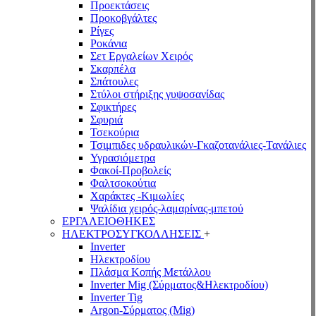
Προεκτάσεις
Προκοβγάλτες
Ρίγες
Ροκάνια
Σετ Εργαλείων Χειρός
Σκαρπέλα
Σπάτουλες
Στύλοι στήριξης γυψοσανίδας
Σφικτήρες
Σφυριά
Τσεκούρια
Τσιμπιδες υδραυλικών-Γκαζοτανάλιες-Τανάλιες
Υγρασιόμετρα
Φακοί-Προβολείς
Φαλτσοκούτια
Χαράκτες -Κιμωλίες
Ψαλίδια χειρός-λαμαρίνας-μπετού
ΕΡΓΑΛΕΙΟΘΗΚΕΣ
ΗΛΕΚΤΡΟΣΥΓΚΟΛΛΗΣΕΙΣ
+
Inverter
Ηλεκτροδίου
Πλάσμα Κοπής Μετάλλου
Inverter Mig (Σύρματος&Ηλεκτροδίου)
Inverter Tig
Argon-Σύρματος (Mig)