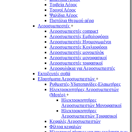
Τριβεία Αέρος
Τροχοί Αέρος
Ψαλίδια Αέρος
Πιστόλια Θερμού αέρα
Αεροσυμπιεστές
+
Αεροσυμπιεστές compact
Αεροσυμπιεστές Εμβολοφόροι
Αεροσυμπιεστές Ηχομονωμένοι
Αεροσυμπιεστές Κοχλιοφόροι
Αεροσυμπιεστές μονομπλόκ
Αεροσυμπιεστές μονοφασικοί
Αεροσυμπιεστές τριφασικοί
Αεροφυλάκια για Αεροσυμπιεστές
Εκτοξευτές σοβά
Εξαρτήματα Αεροσυμπιεστών
+
Ρυθμιστές-Υδατοπαγίδες-Ελαιωτήρες
Ηλεκτροκινητήρες Αεροσυμπιεστών
(Μοτέρ)
+
Ηλεκτροκινητήρες
Αεροσυμπιεστών Μονοφασικοί
Ηλεκτροκινητήρες
Αεροσυμπιεστών Τριφασικοί
Κεφαλές Αεροσυμπιεστών
Φίλτρα κεφαλών
Ηλεκτρικοί πίνακες για την εκκίνηση των