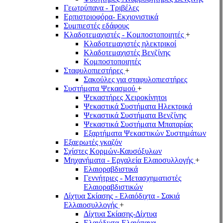
Γεωτρύπανα - Τριβέλες
Ερπιστριοφόρα- Εκχιονιστικά
Συμπιεστές εδάφους
Κλαδοτεμαχιστές - Κομποστοποιητές
+
Κλαδοτεμαχιστές ηλεκτρικοί
Κλαδοτεμαχιστές Βενζίνης
Κομποστοποιητές
Σταφυλοπιεστήρες
+
Σακούλες για σταφυλοπιεστήρες
Συστήματα Ψεκασμού
+
Ψεκαστήρες Χειροκίνητοι
Ψεκαστικά Συστήματα Ηλεκτρικά
Ψεκαστικά Συστήματα Βενζίνης
Ψεκαστικά Συστήματα Μπαταρίας
Εξαρτήματα Ψεκαστικών Συστημάτων
Εξαερωτές γκαζόν
Σχίστες Κορμών-Καυσόξυλων
Μηχανήματα - Εργαλεία Ελαιοσυλλογής
+
Ελαιοραβδιστικά
Γεννήτριες - Μετασχηματιστές
Ελαιοραβδιστικών
Δίχτυα Σκίασης - Ελαιόδιχτα - Σακιά
Ελλαιοσυλλογής
+
Δίχτυα Σκίασης-Δίχτυα
Ελαιόδιχτα-Ελαιόπανα