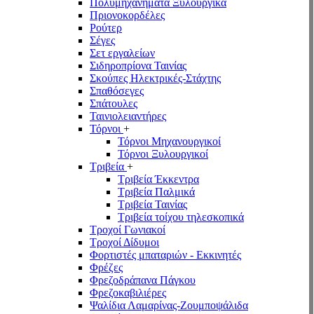
Πολυμηχανήματα Ξυλουργικά
Πριονοκορδέλες
Ρούτερ
Σέγες
Σετ εργαλείων
Σιδηροπρίονα Ταινίας
Σκούπες Ηλεκτρικές-Στάχτης
Σπαθόσεγες
Σπάτουλες
Ταινιολειαντήρες
Τόρνοι
+
Τόρνοι Μηχανουργικοί
Τόρνοι Ξυλουργικοί
Τριβεία
+
Τριβεία Έκκεντρα
Τριβεία Παλμικά
Τριβεία Ταινίας
Τριβεία τοίχου τηλεσκοπικά
Τροχοί Γωνιακοί
Τροχοί Δίδυμοι
Φορτιστές μπαταριών - Εκκινητές
Φρέζες
Φρεζοδράπανα Πάγκου
Φρεζοκαβιλιέρες
Ψαλίδια Λαμαρίνας-Ζουμποψάλιδα