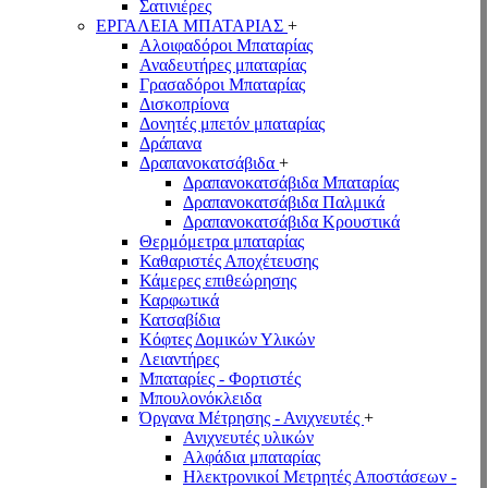
Σατινιέρες
ΕΡΓΑΛΕΙΑ ΜΠΑΤΑΡΙΑΣ
+
Αλοιφαδόροι Μπαταρίας
Αναδευτήρες μπαταρίας
Γρασαδόροι Μπαταρίας
Δισκοπρίονα
Δονητές μπετόν μπαταρίας
Δράπανα
Δραπανοκατσάβιδα
+
Δραπανοκατσάβιδα Μπαταρίας
Δραπανοκατσάβιδα Παλμικά
Δραπανοκατσάβιδα Κρουστικά
Θερμόμετρα μπαταρίας
Καθαριστές Αποχέτευσης
Κάμερες επιθεώρησης
Καρφωτικά
Κατσαβίδια
Κόφτες Δομικών Υλικών
Λειαντήρες
Μπαταρίες - Φορτιστές
Μπουλονόκλειδα
Όργανα Μέτρησης - Ανιχνευτές
+
Ανιχνευτές υλικών
Αλφάδια μπαταρίας
Ηλεκτρονικοί Μετρητές Αποστάσεων -