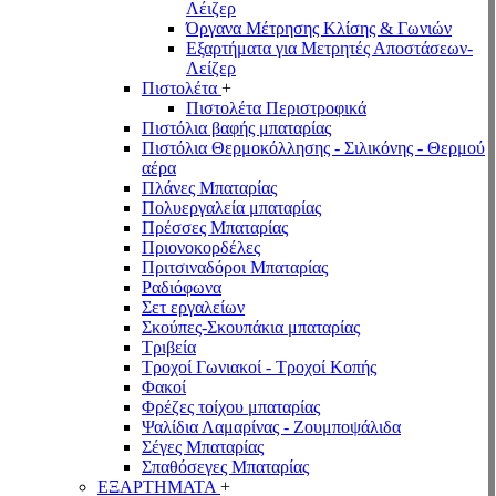
Λέιζερ
Όργανα Μέτρησης Κλίσης & Γωνιών
Εξαρτήματα για Μετρητές Αποστάσεων-
Λείζερ
Πιστολέτα
+
Πιστολέτα Περιστροφικά
Πιστόλια βαφής μπαταρίας
Πιστόλια Θερμοκόλλησης - Σιλικόνης - Θερμού
αέρα
Πλάνες Μπαταρίας
Πολυεργαλεία μπαταρίας
Πρέσσες Μπαταρίας
Πριονοκορδέλες
Πριτσιναδόροι Μπαταρίας
Ραδιόφωνα
Σετ εργαλείων
Σκούπες-Σκουπάκια μπαταρίας
Τριβεία
Τροχοί Γωνιακοί - Τροχοί Κοπής
Φακοί
Φρέζες τοίχου μπαταρίας
Ψαλίδια Λαμαρίνας - Ζουμποψάλιδα
Σέγες Μπαταρίας
Σπαθόσεγες Μπαταρίας
ΕΞΑΡΤΗΜΑΤΑ
+