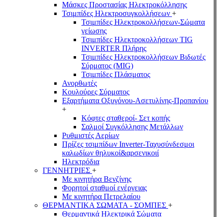
Μάσκες Προστασίας Ηλεκτροκόλλησης
Τσιμπίδες Ηλεκτροσυγκολλήσεων
+
Τσιμπίδες Ηλεκτροκολλήσεων-Σώματα
γείωσης
Τσιμπίδες Ηλεκτροκολλήσεων TIG
INVERTER Πλήρης
Τσιμπίδες Ηλεκτροκολλήσεων Βιδωτές
Σύρματος (MIG)
Τσιμπίδες Πλάσματος
Ανορθωτές
Κουλούρες Σύρματος
Εξαρτήματα Οξυγόνου-Ασετυλίνης-Προπανίου
+
Κόφτες σταθεροί- Σετ κοπής
Σαλμοί Συγκόλλησης Μετάλλων
Ρυθμιστές Αερίων
Πρίζες τσιμπίδων Inverter-Ταχυσύνδεσμοι
καλωδίων θηλυκοί&αρσενικοιί
Ηλεκτρόδια
ΓΕΝΝΗΤΡΙΕΣ
+
Με κινητήρα Βενζίνης
Φορητοί σταθμοί ενέργειας
Με κινητήρα Πετρελαίου
ΘΕΡΜΑΝΤΙΚΑ ΣΩΜΑΤΑ - ΣΟΜΠΕΣ
+
Θερμαντικά Ηλεκτρικά Σώματα