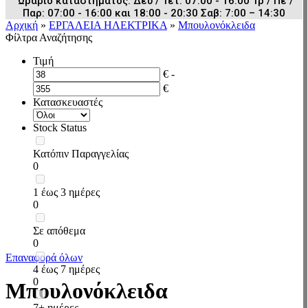
Ωράριο καταστήματος: Δευ / Τετ: 07:00 - 16:00 Τρ / Πε /
Παρ: 07:00 - 16:00 και 18:00 - 20:30 Σαβ: 7:00 – 14:30
Αρχική
»
ΕΡΓΑΛΕΙΑ ΗΛΕΚΤΡΙΚΑ
»
Μπουλονόκλειδα
Φίλτρα Αναζήτησης
Τιμή
€ -
€
Κατασκευαστές
Stock Status
Κατόπιν Παραγγελίας
0
1 έως 3 ημέρες
0
Σε απόθεμα
0
Επαναφορά όλων
4 έως 7 ημέρες
0
Μπουλονόκλειδα
7+ ημέρες