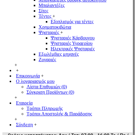
Μπαλαντέζες
Σίτες
Τέντες
+
Εξοπλισμός για τέντες
Χρηματοκιβώτια
Ψησταριές
+
Ψησταριές Κάρβουνου
Ψησταριές Υγραερίου
Ηλεκτρικές Ψησταριές
Εξωλέμβιες μηχανές
Ζυγαριές
+
+
Επικοινωνία
+
Ο λογαριασμός μου
Λίστα Επιθυμιών (
0
)
Σύγκριση Προϊόντων (
0
)
+
Εταιρεία
Τρόποι Πληρωμής
Τρόποι Αποστολής & Παράδοσης
+
Σύνδεση
+