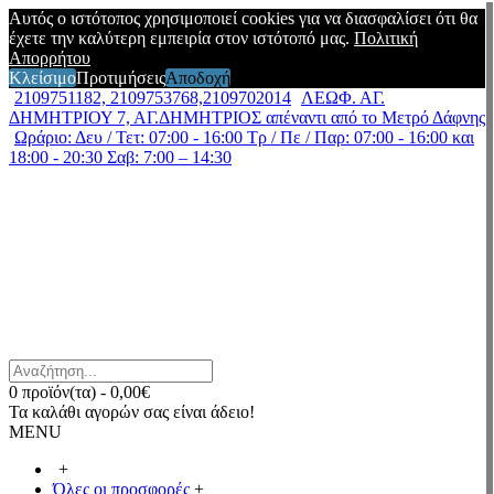
Αυτός ο ιστότοπος χρησιμοποιεί cookies για να διασφαλίσει ότι θα
έχετε την καλύτερη εμπειρία στον ιστότοπό μας.
Πολιτική
Απορρήτου
Κλείσιμο
Προτιμήσεις
Αποδοχή
2109751182, 2109753768,2109702014
ΛΕΩΦ. ΑΓ.
ΔΗΜΗΤΡΙΟΥ 7, ΑΓ.ΔΗΜΗΤΡΙΟΣ απέναντι από το Μετρό Δάφνης
Ωράριο: Δευ / Τετ: 07:00 - 16:00 Τρ / Πε / Παρ: 07:00 - 16:00 και
18:00 - 20:30 Σαβ: 7:00 – 14:30
0 προϊόν(τα) - 0,00€
Τα καλάθι αγορών σας είναι άδειο!
MENU
+
Όλες οι προσφορές
+