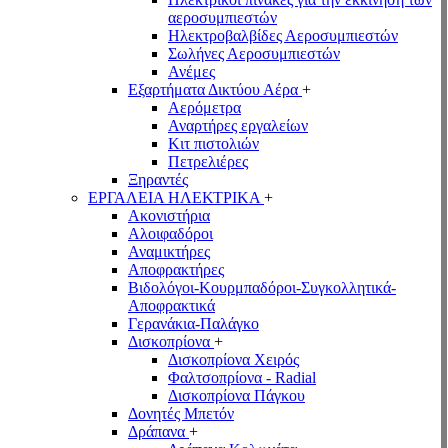
αεροσυμπιεστών
Ηλεκτροβαλβίδες Αεροσυμπιεστών
Σωλήνες Αεροσυμπιεστών
Ανέμες
Εξαρτήματα Δικτύου Αέρα
+
Αερόμετρα
Αναρτήρες εργαλείων
Κιτ πιστολιών
Πετρελιέρες
Ξηραντές
ΕΡΓΑΛΕΙΑ ΗΛΕΚΤΡΙΚΑ
+
Ακονιστήρια
Αλοιφαδόροι
Αναμικτήρες
Αποφρακτήρες
Βιδολόγοι-Κουρμπαδόροι-Συγκολλητικά-
Αποφρακτικά
Γερανάκια-Παλάγκο
Δισκοπρίονα
+
Δισκοπρίονα Χειρός
Φαλτσοπρίονα - Radial
Δισκοπρίονα Πάγκου
Δονητές Μπετόν
Δράπανα
+