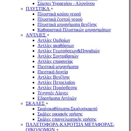
Σόμπες Υγραερίου - Αλογόνου
ΠΛΥΣΤΙΚΑ
+
Πλυστικά κρύου νερού
Πλυστικά ζεστού νερού
Πλυστικά μηχανήματα βενζίνης
Καθαριστικά Πλυστικών μηχανημάτων
ΑΝΤΛΙΕΣ
+
Αντλίες Ομβρίων
Αντλίες ακαθάρτων
Αντλίες Γεωτρήσεων&Πηγαδιών
Αντλίες Συντριβανιών
Αντλίες επιφανείας
Πιεστικά μηχανήματα
Πιεστικά δοχεία
Αντλίες Βενζίνης
Αντλίες Πετρελαίου
Αντλίες Πυρόσβεσης
Τεχνητές Λίμνες
Εξαρτήματα Αντλιών
ΣΚΑΛΕΣ
+
Σκαλοκαθίσματα-Σκαλοσκαμπό
Σκάλες οικιακής χρήσης
Σκάλες επαγγελματικής χρήσης
ΠΑΛΕΤΟΦΟΡΑ-ΚΑΡΟΤΣΙΑ ΜΕΤΑΦΟΡΑΣ-
ΟΙΚΟΔΟΜΩΝ
+