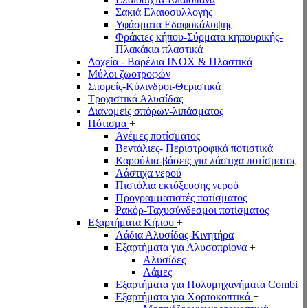
Σακιά Ελαιοσυλλογής
Υφάσματα Εδαφοκάλυψης
Φράκτες κήπου-Σύρματα κηπουρικής-
Πλακάκια πλαστικά
Δοχεία - Βαρέλια INOX & Πλαστικά
Μύλοι ζωοτροφών
Σπορείς-Κύλινδροι-Θεριστικά
Τροχιστικά Αλυσίδας
Διανομείς σπόρων-λιπάσματος
Πότισμα
+
Ανέμες ποτίσματος
Βεντάλιες- Περιστροφικά ποτιστικά
Καρούλια-βάσεις για λάστιχα ποτίσματος
Λάστιχα νερού
Πιστόλια εκτόξευσης νερού
Προγραμματιστές ποτίσματος
Ρακόρ-Ταχυσύνδεσμοι ποτίσματος
Εξαρτήματα Κήπου
+
Λάδια Αλυσίδας-Κινητήρα
Εξαρτήματα για Αλυσοπρίονα
+
Αλυσίδες
Λάμες
Εξαρτήματα για Πολυμηχανήματα Combi
Εξαρτήματα για Χορτοκοπτικά
+