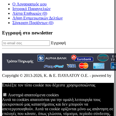
O Λογαριασμός μου
Ιστορικό Παραγγελιών
Λίστα Επιθυμιών (
0
)
Λήψη Ενημερωτικών Δελτίων
Σύγκριση Προϊόντων (
0
)
Εγγραφή στο newsletter
Εγγραφή
Copyright © 2013-2026, Κ. & Ε. ΠΑΥΛΑΤΟΥ Ο.Ε. - powered by
Επιλέξτε τον τύπο cookie που δέχεστε χρησιμοποιώντας
Αυστηρά απαιτούμενα cookies
Αυτά τα cookies απαιτούνται για την ομαλή λειτουργία τους
ηλεκρονικού μας καταστήματος και δεν μπορούν να
απενεργοποιηθούν. Αυτά τα cookie ορίζονται μόνο ως απάντηση σε
επιλογές που κάνατε, όπως γλώσσα, νόμισμα, περίοδο σύνδεσης,