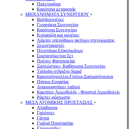
Παλετοφόρα
Καρότσια μεταφοράς
ΜΗΧΑΝΗΜΑΤΑ ΣΥΝΕΡΓΕΙΟΥ
+
Βαλβολινιέρες
Γερανάκια Συνεργείου
Καρότσια Συνεργείου
Κολαούζα και φιλιέρες
Λάμπες υπερύθρων ακτίνων στεγνώματος
Ξεμονταριστές
Πλυντήρια Εξαρτημάτων
Συμπιεσόμετρα Σετ
Πρέσες Φανοποιείας
Ξαπλώστρες- Καθίσματα Συνεργείου
Τρίποδα στήριξης-Stand
Καροτσόγρυλλοι-Γρύλοι-Σασμανόγρυλοι
Πάγκοι Εργασίας
Αναρροφητήρες λαδιού
Καμπίνες Αμμοβολής - Φορητοί Αμμοβολείς
Ράμπες φόρτωσης
ΜΕΣΑ ΑΤΟΜΙΚΗΣ ΠΡΟΣΤΑΣΙΑΣ
+
Αδιάβροχα
Γαλότσες
Γάντια
Γυαλιά Προστασίας
Επιγονατίδες