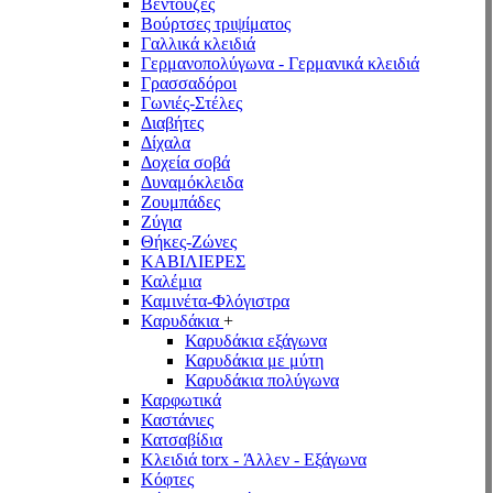
Βεντούζες
Βούρτσες τριψίματος
Γαλλικά κλειδιά
Γερμανοπολύγωνα - Γερμανικά κλειδιά
Γρασσαδόροι
Γωνιές-Στέλες
Διαβήτες
Δίχαλα
Δοχεία σοβά
Δυναμόκλειδα
Ζουμπάδες
Ζύγια
Θήκες-Ζώνες
ΚΑΒΙΛΙΕΡΕΣ
Καλέμια
Καμινέτα-Φλόγιστρα
Καρυδάκια
+
Καρυδάκια εξάγωνα
Καρυδάκια με μύτη
Καρυδάκια πολύγωνα
Καρφωτικά
Καστάνιες
Κατσαβίδια
Κλειδιά torx - Άλλεν - Εξάγωνα
Κόφτες