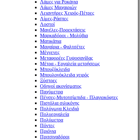
Λάμες για Ροκάνια
Λάμες Μαχαιριών
Λειαντήρες Χειρός-Πέτρες
Λίμες-Ράσπες
Λοστοί
Μανέλες-Προεκτάσεις
Μαρκαδόροι - Μολύβια
Ματικάπια
Μαχαίρια - Φαλτσέτες
Μέγγενες
Μεταφορέες Γυψοσανίδας
Μέτρα - Εργαλεία μετρήσεως
Μπουζόκλειδα
Μπουλονόκλειδα χειρός
Ξύστρες
Οδηγοί ακονίσματος
Παχύμετρα
Πένσες-Μυτοτσίμπιδα - Πλαγιοκόφτες
Πιστόλια σιλικόνης
Πολύγωνα Κλειδιά
Πολυεργαλεία
Πολύμετρα
Πόντες
Πριόνια
Πριτσιναδόροι