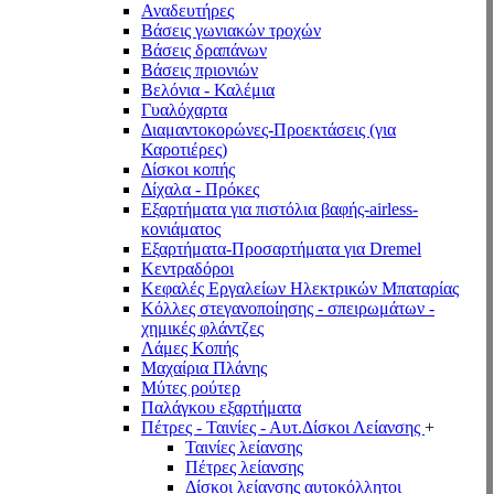
Αναδευτήρες
Βάσεις γωνιακών τροχών
Βάσεις δραπάνων
Βάσεις πριονιών
Βελόνια - Καλέμια
Γυαλόχαρτα
Διαμαντοκορώνες-Προεκτάσεις (για
Καροτιέρες)
Δίσκοι κοπής
Δίχαλα - Πρόκες
Εξαρτήματα για πιστόλια βαφής-airless-
κονιάματος
Εξαρτήματα-Προσαρτήματα για Dremel
Κεντραδόροι
Κεφαλές Εργαλείων Ηλεκτρικών Μπαταρίας
Κόλλες στεγανοποίησης - σπειρωμάτων -
χημικές φλάντζες
Λάμες Κοπής
Μαχαίρια Πλάνης
Μύτες ρούτερ
Παλάγκου εξαρτήματα
Πέτρες - Ταινίες - Αυτ.Δίσκοι Λείανσης
+
Ταινίες λείανσης
Πέτρες λείανσης
Δίσκοι λείανσης αυτοκόλλητοι