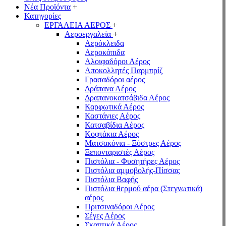
Νέα Προϊόντα
+
Κατηγορίες
ΕΡΓΑΛΕΙΑ ΑΕΡΟΣ
+
Αεροεργαλεία
+
Αερόκλειδα
Αεροκόπιδα
Αλοιφαδόροι Αέρος
Αποκολλητές Παρμπρίζ
Γρασαδόροι αέρος
Δράπανα Αέρος
Δραπανοκατσάβιδα Αέρος
Καρφωτικά Αέρος
Καστάνιες Αέρος
Κατσαβίδια Αέρος
Κοφτάκια Αέρος
Ματσακόνια - Ξύστρες Αέρος
Ξεπονταριστές Αέρος
Πιστόλια - Φυσητήρες Αέρος
Πιστόλια αμμοβολής-Πίσσας
Πιστόλια Βαφής
Πιστόλια θερμού αέρα (Στεγνωτικά)
αέρος
Πριτσιναδόροι Αέρος
Σέγες Αέρος
Σκαπτικά Αέρος