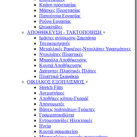
Κράνη προστασίας
Μάσκες Προστασίας
Παπούτσια Εργασίας
Ρούχα Εργασίας
Ωτοασπίδες
ΑΠΟΘΗΚΕΥΣΗ - ΤΑΚΤΟΠΟΙΗΣΗ
+
Ιμάντες ανύψωσης-Σαμπάνια
Τσερκομηχανές
Μεταλλικές Ραφιέρες-Ντουλάπες Υφασμάτινες
Ντουλάπες Πλαστικές
Μπαούλα Αποθήκευσης
Κουτιά Αποθήκευσης
Διάτρητες Πλαστικές Πλάτες
Πλαστικά Σκαφάκια
ΟΙΚΙΑΚΟΣ ΕΞΟΠΛΙΣΜΟΣ
+
Stretch Film
Ανεμιστήρες
Αποθήκες κήπου-Γκαράζ
Αποχυμωτές
Βάσεις ποδηλάτων-Τρόμπες
Γραμματοκιβώτια
Εντομοπαγίδες Ηλεκτρικές
Ηχεία
Κουτιά φαρμακείου
Μπαγκαζιέρες οροφής αυτοκινήτου