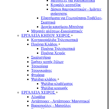
Μεσινέζες για χορτοκοπτικά
Κεφαλές μεσινέζας
Δίσκοι θαμνοκοπτικών - Ιμάντες
ανάρτησης
Εξαρτήματα για Γεωτρύπανα-Τριβέλες-
Σκαπτικά
Δοχεία καυσίμου-Μπιτόνια
Μηχανές αλέσεως-Εκκολαπτικές
ΕΡΓΑΛΕΙΑ ΚΗΠΟΥ ΧΕΙΡΟΣ
+
Κονταροψάλιδα Τηλεσκοπικά
Πριόνια Κλάδου
+
Πριόνια Τηλεσκοπικά
Πριόνια Χειρός
Σκαλιστήρια
Σφήνες κοπής ξύλων
Τσεκούρια
Τσουγκράνες
Φτυάρια
Ψαλίδια κλάδου
+
Ψαλίδια κλαδέματος
Ψαλίδια κορυφής
ΕΡΓΑΛΕΙΑ ΧΕΙΡΟΣ
+
Αλφάδια
Αντάπτορες - Αντάπτορες Μαγνητικοί
Βαριοπούλες - Ματσόλες