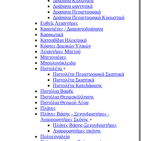
Δράπανα Κολωνάτα
Δράπανα μαγνητικά
Δραπανα Περιστροφικά
Δράπανα Περιστροφικά Κρουστικά
Ευθείς Λειαντήρες
Καροτιέρες / Διαμαντοδράπανα
Καρφωτικά
Κατσαβίδια Ηλεκτρικά
Κόφτες Δομικών Υλικών
Λειαντήρες Μπετού
Μπετονιέρες
Μπουλονόκλειδα
Πιστολέτα
+
Πιστολέτα Περιστροφικά Σκαπτικά
Πιστολέτα Σκαπτικά
Πιστολέτα Κατεδάφισης
Πιστόλια Βαφής
Πιστόλια Θερμοκόλλησης
Πιστόλια Θερμού Αέρα
Πλάνες
Πλάνες Βάσης - Ξεχονδριστήρες -
Αναρροφητήρες Σκόνης
+
Πλάνες Βάσης-Ξεχονδριστήρες
Αναρροφητήρες σκόνης
Πολυεργαλεία