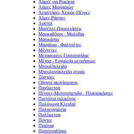
Λάμες για Ροκάνια
Λάμες Μαχαιριών
Λειαντήρες Χειρός-Πέτρες
Λίμες-Ράσπες
Λοστοί
Μανέλες-Προεκτάσεις
Μαρκαδόροι - Μολύβια
Ματικάπια
Μαχαίρια - Φαλτσέτες
Μέγγενες
Μεταφορέες Γυψοσανίδας
Μέτρα - Εργαλεία μετρήσεως
Μπουζόκλειδα
Μπουλονόκλειδα χειρός
Ξύστρες
Οδηγοί ακονίσματος
Παχύμετρα
Πένσες-Μυτοτσίμπιδα - Πλαγιοκόφτες
Πιστόλια σιλικόνης
Πολύγωνα Κλειδιά
Πολυεργαλεία
Πολύμετρα
Πόντες
Πριόνια
Πριτσιναδόροι