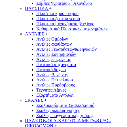
Σόμπες Υγραερίου - Αλογόνου
ΠΛΥΣΤΙΚΑ
+
Πλυστικά κρύου νερού
Πλυστικά ζεστού νερού
Πλυστικά μηχανήματα βενζίνης
Καθαριστικά Πλυστικών μηχανημάτων
ΑΝΤΛΙΕΣ
+
Αντλίες Ομβρίων
Αντλίες ακαθάρτων
Αντλίες Γεωτρήσεων&Πηγαδιών
Αντλίες Συντριβανιών
Αντλίες επιφανείας
Πιεστικά μηχανήματα
Πιεστικά δοχεία
Αντλίες Βενζίνης
Αντλίες Πετρελαίου
Αντλίες Πυρόσβεσης
Τεχνητές Λίμνες
Εξαρτήματα Αντλιών
ΣΚΑΛΕΣ
+
Σκαλοκαθίσματα-Σκαλοσκαμπό
Σκάλες οικιακής χρήσης
Σκάλες επαγγελματικής χρήσης
ΠΑΛΕΤΟΦΟΡΑ-ΚΑΡΟΤΣΙΑ ΜΕΤΑΦΟΡΑΣ-
ΟΙΚΟΔΟΜΩΝ
+