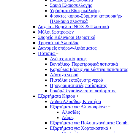
Σακιά Ελαιοσυλλογής
Υφάσματα Εδαφοκάλυψης
Φράκτες κήπου-Σύρματα κηπουρικής-
Πλακάκια πλαστικά
Δοχεία - Βαρέλια INOX & Πλαστικά
Μύλοι ζωοτροφών
Σπορείς-Κύλινδροι-Θεριστικά
Τροχιστικά Αλυσίδας
Διανομείς σπόρων-λιπάσματος
Πότισμα
+
Ανέμες ποτίσματος
Βεντάλιες- Περιστροφικά ποτιστικά
Καρούλια-βάσεις για λάστιχα ποτίσματος
Λάστιχα νερού
Πιστόλια εκτόξευσης νερού
Προγραμματιστές ποτίσματος
Ρακόρ-Ταχυσύνδεσμοι ποτίσματος
Εξαρτήματα Κήπου
+
Λάδια Αλυσίδας-Κινητήρα
Εξαρτήματα για Αλυσοπρίονα
+
Αλυσίδες
Λάμες
Εξαρτήματα για Πολυμηχανήματα Combi
Εξαρτήματα για Χορτοκοπτικά
+