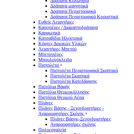
Δράπανα Κολωνάτα
Δράπανα μαγνητικά
Δραπανα Περιστροφικά
Δράπανα Περιστροφικά Κρουστικά
Ευθείς Λειαντήρες
Καροτιέρες / Διαμαντοδράπανα
Καρφωτικά
Κατσαβίδια Ηλεκτρικά
Κόφτες Δομικών Υλικών
Λειαντήρες Μπετού
Μπετονιέρες
Μπουλονόκλειδα
Πιστολέτα
+
Πιστολέτα Περιστροφικά Σκαπτικά
Πιστολέτα Σκαπτικά
Πιστολέτα Κατεδάφισης
Πιστόλια Βαφής
Πιστόλια Θερμοκόλλησης
Πιστόλια Θερμού Αέρα
Πλάνες
Πλάνες Βάσης - Ξεχονδριστήρες -
Αναρροφητήρες Σκόνης
+
Πλάνες Βάσης-Ξεχονδριστήρες
Αναρροφητήρες σκόνης
Πολυεργαλεία