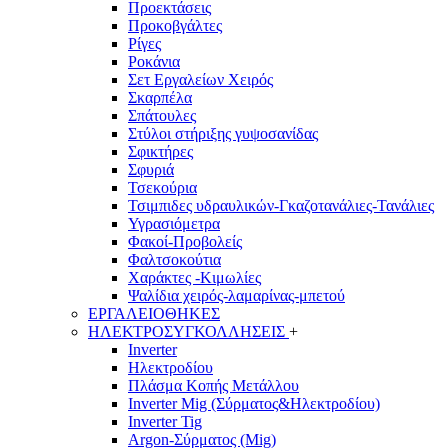
Προεκτάσεις
Προκοβγάλτες
Ρίγες
Ροκάνια
Σετ Εργαλείων Χειρός
Σκαρπέλα
Σπάτουλες
Στύλοι στήριξης γυψοσανίδας
Σφικτήρες
Σφυριά
Τσεκούρια
Τσιμπιδες υδραυλικών-Γκαζοτανάλιες-Τανάλιες
Υγρασιόμετρα
Φακοί-Προβολείς
Φαλτσοκούτια
Χαράκτες -Κιμωλίες
Ψαλίδια χειρός-λαμαρίνας-μπετού
ΕΡΓΑΛΕΙΟΘΗΚΕΣ
ΗΛΕΚΤΡΟΣΥΓΚΟΛΛΗΣΕΙΣ
+
Inverter
Ηλεκτροδίου
Πλάσμα Κοπής Μετάλλου
Inverter Mig (Σύρματος&Ηλεκτροδίου)
Inverter Tig
Argon-Σύρματος (Mig)