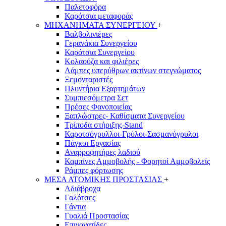
Παλετοφόρα
Καρότσια μεταφοράς
ΜΗΧΑΝΗΜΑΤΑ ΣΥΝΕΡΓΕΙΟΥ
+
Βαλβολινιέρες
Γερανάκια Συνεργείου
Καρότσια Συνεργείου
Κολαούζα και φιλιέρες
Λάμπες υπερύθρων ακτίνων στεγνώματος
Ξεμονταριστές
Πλυντήρια Εξαρτημάτων
Συμπιεσόμετρα Σετ
Πρέσες Φανοποιείας
Ξαπλώστρες- Καθίσματα Συνεργείου
Τρίποδα στήριξης-Stand
Καροτσόγρυλλοι-Γρύλοι-Σασμανόγρυλοι
Πάγκοι Εργασίας
Αναρροφητήρες λαδιού
Καμπίνες Αμμοβολής - Φορητοί Αμμοβολείς
Ράμπες φόρτωσης
ΜΕΣΑ ΑΤΟΜΙΚΗΣ ΠΡΟΣΤΑΣΙΑΣ
+
Αδιάβροχα
Γαλότσες
Γάντια
Γυαλιά Προστασίας
Επιγονατίδες