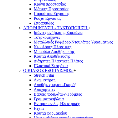
Κράνη προστασίας
Μάσκες Προστασίας
Παπούτσια Εργασίας
Ρούχα Εργασίας
Ωτοασπίδες
ΑΠΟΘΗΚΕΥΣΗ - ΤΑΚΤΟΠΟΙΗΣΗ
+
Ιμάντες ανύψωσης-Σαμπάνια
Τσερκομηχανές
Μεταλλικές Ραφιέρες-Ντουλάπες Υφασμάτινες
Ντουλάπες Πλαστικές
Μπαούλα Αποθήκευσης
Κουτιά Αποθήκευσης
Διάτρητες Πλαστικές Πλάτες
Πλαστικά Σκαφάκια
ΟΙΚΙΑΚΟΣ ΕΞΟΠΛΙΣΜΟΣ
+
Stretch Film
Ανεμιστήρες
Αποθήκες κήπου-Γκαράζ
Αποχυμωτές
Βάσεις ποδηλάτων-Τρόμπες
Γραμματοκιβώτια
Εντομοπαγίδες Ηλεκτρικές
Ηχεία
Κουτιά φαρμακείου
Μπαγκαζιέρες οροφής αυτοκινήτου