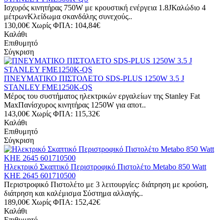
Ισχυρός κινητήρας 750W με κρουστική ενέργεια 1.8JΚαλώδιο 4
μέτρωνΚλείδωμα σκανδάλης συνεχούς..
130,00€
Χωρίς ΦΠΑ: 104,84€
Καλάθι
Επιθυμητό
Σύγκριση
ΠΝΕΥΜΑΤΙΚΟ ΠΙΣΤΟΛΕΤΟ SDS-PLUS 1250W 3.5 J
STANLEY FME1250K-QS
Μέρος του συστήματος ηλεκτρικών εργαλείων της Stanley Fat
MaxΠανίσχυρος κινητήρας 1250W για αποτ..
143,00€
Χωρίς ΦΠΑ: 115,32€
Καλάθι
Επιθυμητό
Σύγκριση
Ηλεκτρικό Σκαπτικό Περιστροφικό Πιστολέτο Metabo 850 Watt
KHE 2645 601710500
Περιστροφικό Πιστολέτο με 3 λειτουργίες: διάτρηση με κρούση,
διάτρηση και καλέμισμα Σύστημα αλλαγής..
189,00€
Χωρίς ΦΠΑ: 152,42€
Καλάθι
Επιθυμητό