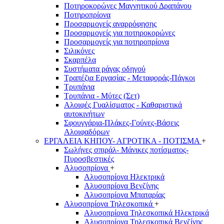
Ποτηροκορώνες Μαγνητικού Δραπάνου
Ποτηροπρίονα
Προσαρμογείς αναρρόφησης
Προσαρμογείς για ποτηροκορώνες
Προσαρμογείς για ποτηροπρίονα
Σιλικόνες
Σκαρπέλα
Συστήματα ράγας οδηγού
Τραπέζια Εργασίας - Μεταφοράς-Πάγκοι
Τρυπάνια
Τρυπάνια - Μύτες (Σετ)
Αλοιφές Γυαλίσματος - Καθαριστικά
αυτοκινήτων
Σφουγγάρια-Πλάκες-Γούνες-Βάσεις
Αλοιφαδόρων
ΕΡΓΑΛΕΙΑ ΚΗΠΟΥ- ΑΓΡΟΤΙΚΑ - ΠΟΤΙΣΜΑ
+
Σωλήνες σπιράλ- Μάνικες ποτίσματος-
Πυροσβεστικές
Αλυσοπρίονα
+
Αλυσοπρίονα Ηλεκτρικά
Αλυσοπρίονα Βενζίνης
Αλυσοπρίονα Μπαταρίας
Αλυσοπρίονα Τηλεσκοπικά
+
Αλυσοπρίονα Τηλεσκοπικά Ηλεκτρικά
Αλυσοπρίονα Τηλεσκοπικά Βενζίνης