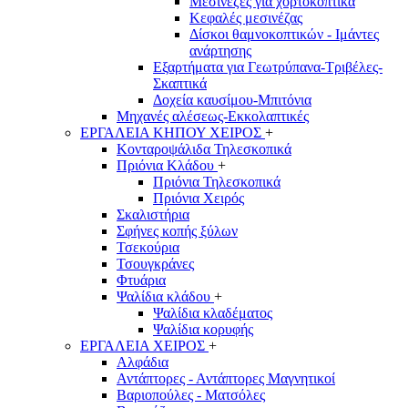
Μεσινέζες για χορτοκοπτικά
Κεφαλές μεσινέζας
Δίσκοι θαμνοκοπτικών - Ιμάντες
ανάρτησης
Εξαρτήματα για Γεωτρύπανα-Τριβέλες-
Σκαπτικά
Δοχεία καυσίμου-Μπιτόνια
Μηχανές αλέσεως-Εκκολαπτικές
ΕΡΓΑΛΕΙΑ ΚΗΠΟΥ ΧΕΙΡΟΣ
+
Κονταροψάλιδα Τηλεσκοπικά
Πριόνια Κλάδου
+
Πριόνια Τηλεσκοπικά
Πριόνια Χειρός
Σκαλιστήρια
Σφήνες κοπής ξύλων
Τσεκούρια
Τσουγκράνες
Φτυάρια
Ψαλίδια κλάδου
+
Ψαλίδια κλαδέματος
Ψαλίδια κορυφής
ΕΡΓΑΛΕΙΑ ΧΕΙΡΟΣ
+
Αλφάδια
Αντάπτορες - Αντάπτορες Μαγνητικοί
Βαριοπούλες - Ματσόλες