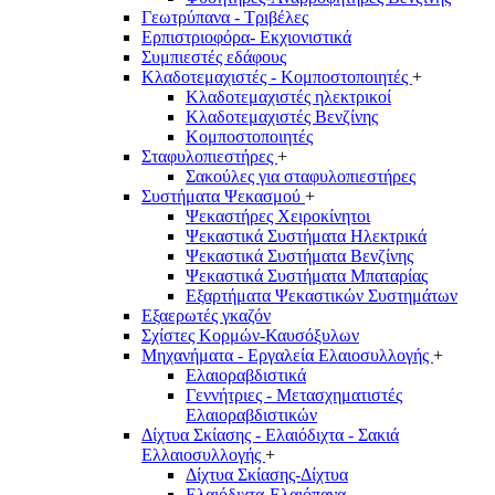
Γεωτρύπανα - Τριβέλες
Ερπιστριοφόρα- Εκχιονιστικά
Συμπιεστές εδάφους
Κλαδοτεμαχιστές - Κομποστοποιητές
+
Κλαδοτεμαχιστές ηλεκτρικοί
Κλαδοτεμαχιστές Βενζίνης
Κομποστοποιητές
Σταφυλοπιεστήρες
+
Σακούλες για σταφυλοπιεστήρες
Συστήματα Ψεκασμού
+
Ψεκαστήρες Χειροκίνητοι
Ψεκαστικά Συστήματα Ηλεκτρικά
Ψεκαστικά Συστήματα Βενζίνης
Ψεκαστικά Συστήματα Μπαταρίας
Εξαρτήματα Ψεκαστικών Συστημάτων
Εξαερωτές γκαζόν
Σχίστες Κορμών-Καυσόξυλων
Μηχανήματα - Εργαλεία Ελαιοσυλλογής
+
Ελαιοραβδιστικά
Γεννήτριες - Μετασχηματιστές
Ελαιοραβδιστικών
Δίχτυα Σκίασης - Ελαιόδιχτα - Σακιά
Ελλαιοσυλλογής
+
Δίχτυα Σκίασης-Δίχτυα
Ελαιόδιχτα-Ελαιόπανα