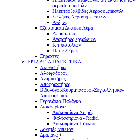
αεροσυμπιεστών
Ηλεκτροβαλβίδες Αεροσυμπιεστών
Σωλήνες Αεροσυμπιεστών
Ανέμες
Εξαρτήματα Δικτύου Αέρα
+
Αερόμετρα
Αναρτήρες εργαλείων
Κιτ πιστολιών
Πετρελιέρες
Ξηραντές
ΕΡΓΑΛΕΙΑ ΗΛΕΚΤΡΙΚΑ
+
Ακονιστήρια
Αλοιφαδόροι
Αναμικτήρες
Αποφρακτήρες
Βιδολόγοι-Κουρμπαδόροι-Συγκολλητικά-
Αποφρακτικά
Γερανάκια-Παλάγκο
Δισκοπρίονα
+
Δισκοπρίονα Χειρός
Φαλτσοπρίονα - Radial
Δισκοπρίονα Πάγκου
Δονητές Μπετόν
Δράπανα
+