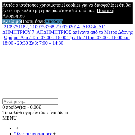
Αυτός ο ιστότοπος χρησιμοποιεί cookies για να διασφαλίσει ότι θα
έχετε την καλύτερη εμπειρία στον ιστότοπό μας.
Πολιτική
Απορρήτου
Κλείσιμο
Προτιμήσεις
Αποδοχή
2109751182, 2109753768,2109702014
ΛΕΩΦ. ΑΓ.
ΔΗΜΗΤΡΙΟΥ 7, ΑΓ.ΔΗΜΗΤΡΙΟΣ απέναντι από το Μετρό Δάφνης
Ωράριο: Δευ / Τετ: 07:00 - 16:00 Τρ / Πε / Παρ: 07:00 - 16:00 και
18:00 - 20:30 Σαβ: 7:00 – 14:30
0 προϊόν(τα) - 0,00€
Τα καλάθι αγορών σας είναι άδειο!
MENU
+
Όλες οι προσφορές
+