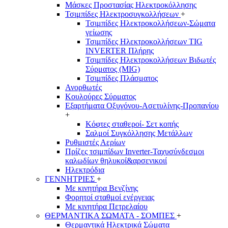
Μάσκες Προστασίας Ηλεκτροκόλλησης
Τσιμπίδες Ηλεκτροσυγκολλήσεων
+
Τσιμπίδες Ηλεκτροκολλήσεων-Σώματα
γείωσης
Τσιμπίδες Ηλεκτροκολλήσεων TIG
INVERTER Πλήρης
Τσιμπίδες Ηλεκτροκολλήσεων Βιδωτές
Σύρματος (MIG)
Τσιμπίδες Πλάσματος
Ανορθωτές
Κουλούρες Σύρματος
Εξαρτήματα Οξυγόνου-Ασετυλίνης-Προπανίου
+
Κόφτες σταθεροί- Σετ κοπής
Σαλμοί Συγκόλλησης Μετάλλων
Ρυθμιστές Αερίων
Πρίζες τσιμπίδων Inverter-Ταχυσύνδεσμοι
καλωδίων θηλυκοί&αρσενικοιί
Ηλεκτρόδια
ΓΕΝΝΗΤΡΙΕΣ
+
Με κινητήρα Βενζίνης
Φορητοί σταθμοί ενέργειας
Με κινητήρα Πετρελαίου
ΘΕΡΜΑΝΤΙΚΑ ΣΩΜΑΤΑ - ΣΟΜΠΕΣ
+
Θερμαντικά Ηλεκτρικά Σώματα