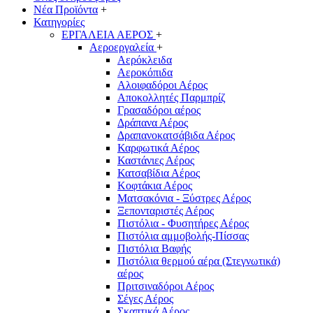
Νέα Προϊόντα
+
Κατηγορίες
ΕΡΓΑΛΕΙΑ ΑΕΡΟΣ
+
Αεροεργαλεία
+
Αερόκλειδα
Αεροκόπιδα
Αλοιφαδόροι Αέρος
Αποκολλητές Παρμπρίζ
Γρασαδόροι αέρος
Δράπανα Αέρος
Δραπανοκατσάβιδα Αέρος
Καρφωτικά Αέρος
Καστάνιες Αέρος
Κατσαβίδια Αέρος
Κοφτάκια Αέρος
Ματσακόνια - Ξύστρες Αέρος
Ξεπονταριστές Αέρος
Πιστόλια - Φυσητήρες Αέρος
Πιστόλια αμμοβολής-Πίσσας
Πιστόλια Βαφής
Πιστόλια θερμού αέρα (Στεγνωτικά)
αέρος
Πριτσιναδόροι Αέρος
Σέγες Αέρος
Σκαπτικά Αέρος