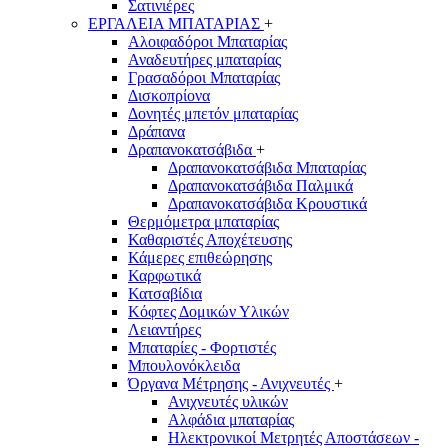
Σατινιέρες
ΕΡΓΑΛΕΙΑ ΜΠΑΤΑΡΙΑΣ
+
Αλοιφαδόροι Μπαταρίας
Αναδευτήρες μπαταρίας
Γρασαδόροι Μπαταρίας
Δισκοπρίονα
Δονητές μπετόν μπαταρίας
Δράπανα
Δραπανοκατσάβιδα
+
Δραπανοκατσάβιδα Μπαταρίας
Δραπανοκατσάβιδα Παλμικά
Δραπανοκατσάβιδα Κρουστικά
Θερμόμετρα μπαταρίας
Καθαριστές Αποχέτευσης
Κάμερες επιθεώρησης
Καρφωτικά
Κατσαβίδια
Κόφτες Δομικών Υλικών
Λειαντήρες
Μπαταρίες - Φορτιστές
Μπουλονόκλειδα
Όργανα Μέτρησης - Ανιχνευτές
+
Ανιχνευτές υλικών
Αλφάδια μπαταρίας
Ηλεκτρονικοί Μετρητές Αποστάσεων -