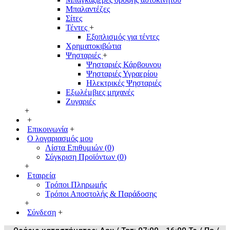
Μπαλαντέζες
Σίτες
Τέντες
+
Εξοπλισμός για τέντες
Χρηματοκιβώτια
Ψησταριές
+
Ψησταριές Κάρβουνου
Ψησταριές Υγραερίου
Ηλεκτρικές Ψησταριές
Εξωλέμβιες μηχανές
Ζυγαριές
+
+
Επικοινωνία
+
Ο λογαριασμός μου
Λίστα Επιθυμιών (
0
)
Σύγκριση Προϊόντων (
0
)
+
Εταιρεία
Τρόποι Πληρωμής
Τρόποι Αποστολής & Παράδοσης
+
Σύνδεση
+