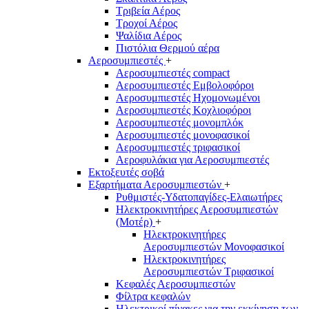
Τριβεία Αέρος
Τροχοί Αέρος
Ψαλίδια Αέρος
Πιστόλια Θερμού αέρα
Αεροσυμπιεστές
+
Αεροσυμπιεστές compact
Αεροσυμπιεστές Εμβολοφόροι
Αεροσυμπιεστές Ηχομονωμένοι
Αεροσυμπιεστές Κοχλιοφόροι
Αεροσυμπιεστές μονομπλόκ
Αεροσυμπιεστές μονοφασικοί
Αεροσυμπιεστές τριφασικοί
Αεροφυλάκια για Αεροσυμπιεστές
Εκτοξευτές σοβά
Εξαρτήματα Αεροσυμπιεστών
+
Ρυθμιστές-Υδατοπαγίδες-Ελαιωτήρες
Ηλεκτροκινητήρες Αεροσυμπιεστών
(Μοτέρ)
+
Ηλεκτροκινητήρες
Αεροσυμπιεστών Μονοφασικοί
Ηλεκτροκινητήρες
Αεροσυμπιεστών Τριφασικοί
Κεφαλές Αεροσυμπιεστών
Φίλτρα κεφαλών
Ηλεκτρικοί πίνακες για την εκκίνηση των