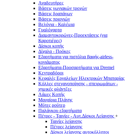
Αναδευτήρες
Βάσεις γωνιακών τροχών
Βάσεις δραπάνων
Βάσεις πριονιών
Βελόνια - Καλέμια
Γυαλόχαρτα
Διαμαντοκορώνες-Προεκτάσεις (για
Καροτιέρες)
Δίσκοι κοπής
Δίχαλα - Πρόκες
Εξαρτήματα για πιστόλια βαφής-airless-
κονιάματος
Εξαρτήματα-Προσαρτήματα για Dremel
Κεντραδόροι
Κεφαλές Εργαλείων Ηλεκτρικών Μπαταρίας
Κόλλες στεγανοποίησης - σπειρωμάτων -
χημικές φλάντζες
Λάμες Κοπής
Μαχαίρια Πλάνης
Μύτες ρούτερ
Παλάγκου εξαρτήματα
Πέτρες - Ταινίες - Αυτ.Δίσκοι Λείανσης
+
Ταινίες λείανσης
Πέτρες λείανσης
Δίσκοι λείανσης αυτοκόλλητοι