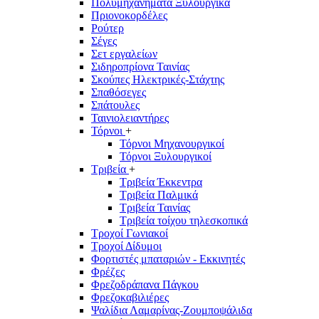
Πολυμηχανήματα Ξυλουργικά
Πριονοκορδέλες
Ρούτερ
Σέγες
Σετ εργαλείων
Σιδηροπρίονα Ταινίας
Σκούπες Ηλεκτρικές-Στάχτης
Σπαθόσεγες
Σπάτουλες
Ταινιολειαντήρες
Τόρνοι
+
Τόρνοι Μηχανουργικοί
Τόρνοι Ξυλουργικοί
Τριβεία
+
Τριβεία Έκκεντρα
Τριβεία Παλμικά
Τριβεία Ταινίας
Τριβεία τοίχου τηλεσκοπικά
Τροχοί Γωνιακοί
Τροχοί Δίδυμοι
Φορτιστές μπαταριών - Εκκινητές
Φρέζες
Φρεζοδράπανα Πάγκου
Φρεζοκαβιλιέρες
Ψαλίδια Λαμαρίνας-Ζουμποψάλιδα