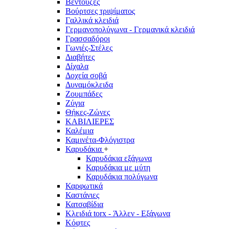
Βεντούζες
Βούρτσες τριψίματος
Γαλλικά κλειδιά
Γερμανοπολύγωνα - Γερμανικά κλειδιά
Γρασσαδόροι
Γωνιές-Στέλες
Διαβήτες
Δίχαλα
Δοχεία σοβά
Δυναμόκλειδα
Ζουμπάδες
Ζύγια
Θήκες-Ζώνες
ΚΑΒΙΛΙΕΡΕΣ
Καλέμια
Καμινέτα-Φλόγιστρα
Καρυδάκια
+
Καρυδάκια εξάγωνα
Καρυδάκια με μύτη
Καρυδάκια πολύγωνα
Καρφωτικά
Καστάνιες
Κατσαβίδια
Κλειδιά torx - Άλλεν - Εξάγωνα
Κόφτες