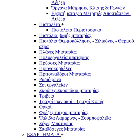
Λέιζερ
Όργανα Μέτρησης Κλίσης & Γωνιών
Εξαρτήματα για Μετρητές Αποστάσεων-
Λείζερ
Πιστολέτα
+
Πιστολέτα Περιστροφικά
Πιστόλια βαφής μπαταρίας
Πιστόλια Θερμοκόλλησης - Σιλικόνης - Θερμού
αέρα
Πλάνες Μπαταρίας
Πολυεργαλεία μπαταρίας
Πρέσσες Μπαταρίας
Πριονοκορδέλες
Πριτσιναδόροι Μπαταρίας
Ραδιόφωνα
Σετ εργαλείων
Σκούπες-Σκουπάκια μπαταρίας
Τριβεία
Τροχοί Γωνιακοί - Τροχοί Κοπής
Φακοί
Φρέζες τοίχου μπαταρίας
Ψαλίδια Λαμαρίνας - Ζουμποψάλιδα
Σέγες Μπαταρίας
Σπαθόσεγες Μπαταρίας
ΕΞΑΡΤΗΜΑΤΑ
+