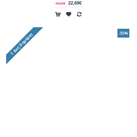
22,69€
49,60€
-55%