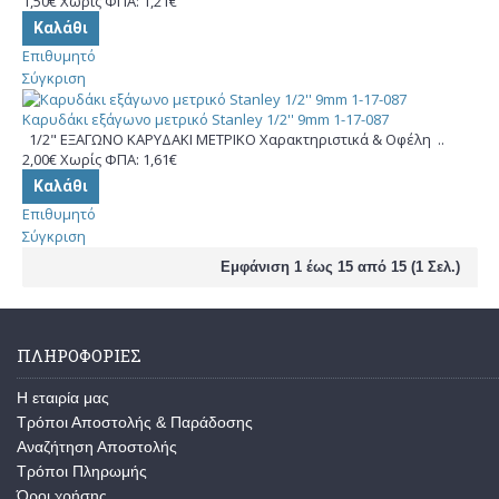
1,50€
Χωρίς ΦΠΑ: 1,21€
Καλάθι
Επιθυμητό
Σύγκριση
Καρυδάκι εξάγωνο μετρικό Stanley 1/2'' 9mm 1-17-087
1/2" ΕΞΑΓΩΝΟ ΚΑΡΥΔΑΚΙ ΜΕΤΡΙΚΟ Χαρακτηριστικά & Οφέλη ..
2,00€
Χωρίς ΦΠΑ: 1,61€
Καλάθι
Επιθυμητό
Σύγκριση
Εμφάνιση 1 έως 15 από 15 (1 Σελ.)
ΠΛΗΡΟΦΟΡΊΕΣ
Η εταιρία μας
Τρόποι Αποστολής & Παράδοσης
Αναζήτηση Αποστολής
Τρόποι Πληρωμής
Όροι χρήσης