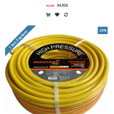
34,91€
86,80€
-23%