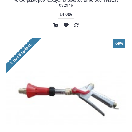
Αυλός ψεκασμού Nakayama βιδωτός turbo 60cm NS133
032946
14,00€
-59%