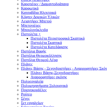
Καροτιέρες / Διαμαντοδράπανα
Καρφωτικά
Κατσαβίδια Ηλεκτρικά
Κόφτες Δομικών Υλικών
Λειαντήρες Μπετού
Μπετονιέρες
Μπουλονόκλειδα
Πιστολέτα
+
Πιστολέτα Περιστροφικά Σκαπτικά
Πιστολέτα Σκαπτικά
Πιστολέτα Κατεδάφισης
Πιστόλια Βαφής
Πιστόλια Θερμοκόλλησης
Πιστόλια Θερμού Αέρα
Πλάνες
Πλάνες Βάσης - Ξεχονδριστήρες - Αναρροφητήρες Σκόν
Πλάνες Βάσης-Ξεχονδριστήρες
Αναρροφητήρες σκόνης
Πολυεργαλεία
Πολυμηχανήματα Ξυλουργικά
Πριονοκορδέλες
Ρούτερ
Σέγες
Σετ εργαλείων