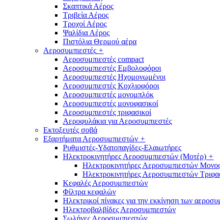
Σκαπτικά Αέρος
Τριβεία Αέρος
Τροχοί Αέρος
Ψαλίδια Αέρος
Πιστόλια Θερμού αέρα
Αεροσυμπιεστές
+
Αεροσυμπιεστές compact
Αεροσυμπιεστές Εμβολοφόροι
Αεροσυμπιεστές Ηχομονωμένοι
Αεροσυμπιεστές Κοχλιοφόροι
Αεροσυμπιεστές μονομπλόκ
Αεροσυμπιεστές μονοφασικοί
Αεροσυμπιεστές τριφασικοί
Αεροφυλάκια για Αεροσυμπιεστές
Εκτοξευτές σοβά
Εξαρτήματα Αεροσυμπιεστών
+
Ρυθμιστές-Υδατοπαγίδες-Ελαιωτήρες
Ηλεκτροκινητήρες Αεροσυμπιεστών (Μοτέρ)
+
Ηλεκτροκινητήρες Αεροσυμπιεστών Μονο
Ηλεκτροκινητήρες Αεροσυμπιεστών Τριφα
Κεφαλές Αεροσυμπιεστών
Φίλτρα κεφαλών
Ηλεκτρικοί πίνακες για την εκκίνηση των αεροσ
Ηλεκτροβαλβίδες Αεροσυμπιεστών
Σωλήνες Αεροσυμπιεστών