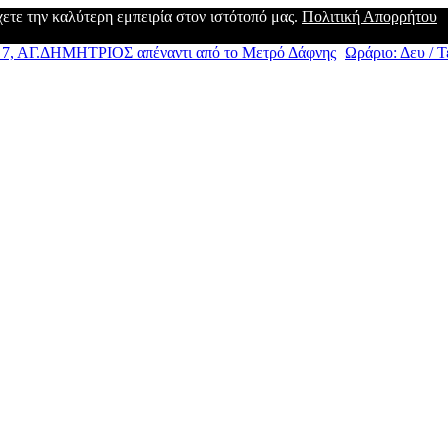
έχετε την καλύτερη εμπειρία στον ιστότοπό μας.
Πολιτική Απορρήτου
, ΑΓ.ΔΗΜΗΤΡΙΟΣ απέναντι από το Μετρό Δάφνης
Ωράριο: Δευ / Τε