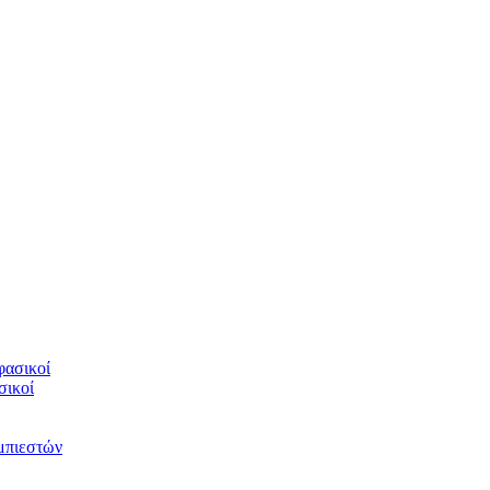
φασικοί
σικοί
υμπιεστών