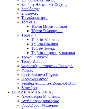
Σιδηροπρίονα Ταινίας
Σκούπες Ηλεκτρικές-Στάχτης
Σπαθόσεγες
Σπάτουλες
Ταινιολειαντήρες
Τόρνοι
+
Τόρνοι Μηχανουργικοί
Τόρνοι Ξυλουργικοί
Τριβεία
+
Τριβεία Έκκεντρα
Τριβεία Παλμικά
Τριβεία Ταινίας
Τριβεία τοίχου τηλεσκοπικά
Τροχοί Γωνιακοί
Τροχοί Δίδυμοι
Φορτιστές μπαταριών - Εκκινητές
Φρέζες
Φρεζοδράπανα Πάγκου
Φρεζοκαβιλιέρες
Ψαλίδια Λαμαρίνας-Ζουμποψάλιδα
Σατινιέρες
ΕΡΓΑΛΕΙΑ ΜΠΑΤΑΡΙΑΣ
+
Αλοιφαδόροι Μπαταρίας
Αναδευτήρες μπαταρίας
Γρασαδόροι Μπαταρίας