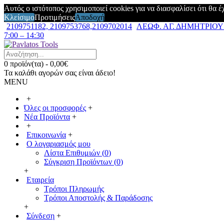
Αυτός ο ιστότοπος χρησιμοποιεί cookies για να διασφαλίσει ότι θα 
Κλείσιμο
Προτιμήσεις
Αποδοχή
2109751182, 2109753768,2109702014
ΛΕΩΦ. ΑΓ. ΔΗΜΗΤΡΙΟΥ 7
7:00 – 14:30
0 προϊόν(τα) - 0,00€
Τα καλάθι αγορών σας είναι άδειο!
MENU
+
Όλες οι προσφορές
+
Νέα Προϊόντα
+
+
Επικοινωνία
+
Ο λογαριασμός μου
Λίστα Επιθυμιών (
0
)
Σύγκριση Προϊόντων (
0
)
+
Εταιρεία
Τρόποι Πληρωμής
Τρόποι Αποστολής & Παράδοσης
+
Σύνδεση
+