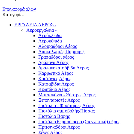
Επαναφορά όλων
Κατηγορίες
ΕΡΓΑΛΕΙΑ ΑΕΡΟΣ
-
Αεροεργαλεία
-
Αερόκλειδα
Αεροκόπιδα
Αλοιφαδόροι Αέρος
Αποκολλητές Παρμπρίζ
Γρασαδόροι αέρος
Δράπανα Αέρος
Δραπανοκατσάβιδα Αέρος
Καρφωτικά Αέρος
Καστάνιες Αέρος
Κατσαβίδια Αέρος
Κοφτάκια Αέρος
Ματσακόνια - Ξύστρες Αέρος
Ξεπονταριστές Αέρος
Πιστόλια - Φυσητήρες Αέρος
Πιστόλια αμμοβολής-Πίσσας
Πιστόλια Βαφής
Πιστόλια θερμού αέρα (Στεγνωτικά) αέρος
Πριτσιναδόροι Αέρος
Σέγες Αέρος