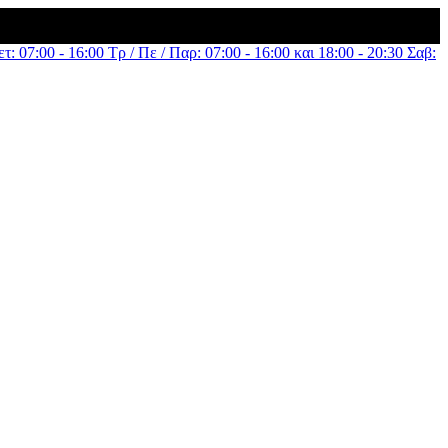
τ: 07:00 - 16:00 Τρ / Πε / Παρ: 07:00 - 16:00 και 18:00 - 20:30 Σαβ: