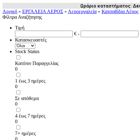
Ωράριο καταστήματος: Δευ /
Αρχική
»
ΕΡΓΑΛΕΙΑ ΑΕΡΟΣ
»
Αεροεργαλεία
»
Κατσαβίδια Αέρος
Φίλτρα Αναζήτησης
Τιμή
€ -
Κατασκευαστές
Stock Status
Κατόπιν Παραγγελίας
0
1 έως 3 ημέρες
0
Σε απόθεμα
0
4 έως 7 ημέρες
0
7+ ημέρες
0