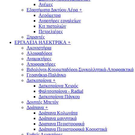
Ανέμες
Εξαρτήματα Δικτύου Αέρα
+
Αερόμετρα
Αναρτήρες εργαλείων
Κιτ πιστολιών
Πετρελιέρες
Ξηραντές
ΕΡΓΑΛΕΙΑ ΗΛΕΚΤΡΙΚΑ
+
Ακονιστήρια
Αλοιφαδόροι
Αναμικτήρες
Αποφρακτήρες
Βιδολόγοι-Κουρμπαδόροι-Συγκολλητικά-Αποφρακτικά
Γερανάκια-Παλάγκο
Δισκοπρίονα
+
Δισκοπρίονα Χειρός
Φαλτσοπρίονα - Radial
Δισκοπρίονα Πάγκου
Δονητές Μπετόν
Δράπανα
+
Δράπανα Κολωνάτα
Δράπανα μαγνητικά
Δραπανα Περιστροφικά
Δράπανα Περιστροφικά Κρουστικά
Ευθείς Λειαντήρες