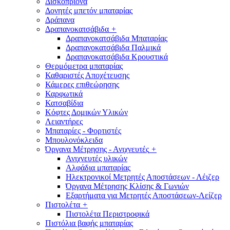
Δισκοπρίονα
Δονητές μπετόν μπαταρίας
Δράπανα
Δραπανοκατσάβιδα
+
Δραπανοκατσάβιδα Μπαταρίας
Δραπανοκατσάβιδα Παλμικά
Δραπανοκατσάβιδα Κρουστικά
Θερμόμετρα μπαταρίας
Καθαριστές Αποχέτευσης
Κάμερες επιθεώρησης
Καρφωτικά
Κατσαβίδια
Κόφτες Δομικών Υλικών
Λειαντήρες
Μπαταρίες - Φορτιστές
Μπουλονόκλειδα
Όργανα Μέτρησης - Ανιχνευτές
+
Ανιχνευτές υλικών
Αλφάδια μπαταρίας
Ηλεκτρονικοί Μετρητές Αποστάσεων - Λέιζερ
Όργανα Μέτρησης Κλίσης & Γωνιών
Εξαρτήματα για Μετρητές Αποστάσεων-Λείζερ
Πιστολέτα
+
Πιστολέτα Περιστροφικά
Πιστόλια βαφής μπαταρίας