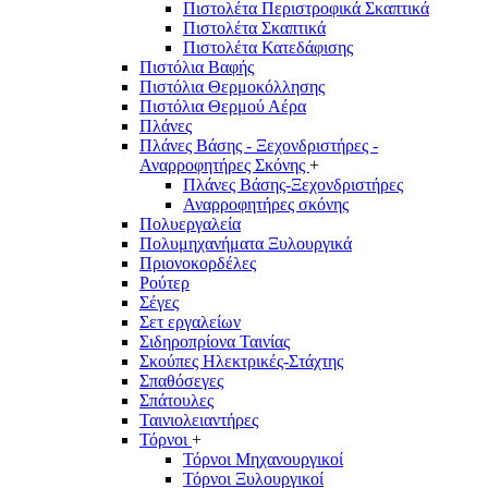
Πιστολέτα Περιστροφικά Σκαπτικά
Πιστολέτα Σκαπτικά
Πιστολέτα Κατεδάφισης
Πιστόλια Βαφής
Πιστόλια Θερμοκόλλησης
Πιστόλια Θερμού Αέρα
Πλάνες
Πλάνες Βάσης - Ξεχονδριστήρες -
Αναρροφητήρες Σκόνης
+
Πλάνες Βάσης-Ξεχονδριστήρες
Αναρροφητήρες σκόνης
Πολυεργαλεία
Πολυμηχανήματα Ξυλουργικά
Πριονοκορδέλες
Ρούτερ
Σέγες
Σετ εργαλείων
Σιδηροπρίονα Ταινίας
Σκούπες Ηλεκτρικές-Στάχτης
Σπαθόσεγες
Σπάτουλες
Ταινιολειαντήρες
Τόρνοι
+
Τόρνοι Μηχανουργικοί
Τόρνοι Ξυλουργικοί