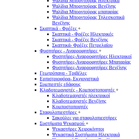
Ψαλίδια Μπορντούρας Hλεκτρικά
Ψαλίδια Μπορντούρας Βενζίνης
Ψαλίδια Μπορντούρας μπαταρίας
Ψαλίδια Μπορντούρας Τηλεσκοπικά
Βενζίνης
Σκαπτικά - Φρέζες
+
Σκαπτικά - Φρέζες Ηλεκτρικές
Σκαπτικά - Φρέζες Βενζίνης
Σκαπτικά- Φρέζες Πετρελαίου
Φυσητήρες - Αναρροφητήρες
+
Φυσητήρες-Αναρροφητήρες Ηλεκτρικοί
Φυσητήρες-Αναρροφητήρες Μπαταρίας
Φυσητήρες-Αναρροφητήρες Βενζίνης
Γεωτρύπανα - Τριβέλες
Ερπιστριοφόρα- Εκχιονιστικά
Συμπιεστές εδάφους
Κλαδοτεμαχιστές - Κομποστοποιητές
+
Κλαδοτεμαχιστές ηλεκτρικοί
Κλαδοτεμαχιστές Βενζίνης
Κομποστοποιητές
Σταφυλοπιεστήρες
+
Σακούλες για σταφυλοπιεστήρες
Συστήματα Ψεκασμού
+
Ψεκαστήρες Χειροκίνητοι
Ψεκαστικά Συστήματα Ηλεκτρικά