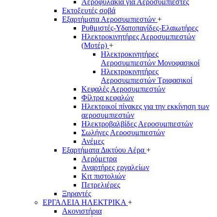
Αεροφυλάκια για Αεροσυμπιεστές
Εκτοξευτές σοβά
Εξαρτήματα Αεροσυμπιεστών
+
Ρυθμιστές-Υδατοπαγίδες-Ελαιωτήρες
Ηλεκτροκινητήρες Αεροσυμπιεστών
(Μοτέρ)
+
Ηλεκτροκινητήρες
Αεροσυμπιεστών Μονοφασικοί
Ηλεκτροκινητήρες
Αεροσυμπιεστών Τριφασικοί
Κεφαλές Αεροσυμπιεστών
Φίλτρα κεφαλών
Ηλεκτρικοί πίνακες για την εκκίνηση των
αεροσυμπιεστών
Ηλεκτροβαλβίδες Αεροσυμπιεστών
Σωλήνες Αεροσυμπιεστών
Ανέμες
Εξαρτήματα Δικτύου Αέρα
+
Αερόμετρα
Αναρτήρες εργαλείων
Κιτ πιστολιών
Πετρελιέρες
Ξηραντές
ΕΡΓΑΛΕΙΑ ΗΛΕΚΤΡΙΚΑ
+
Ακονιστήρια