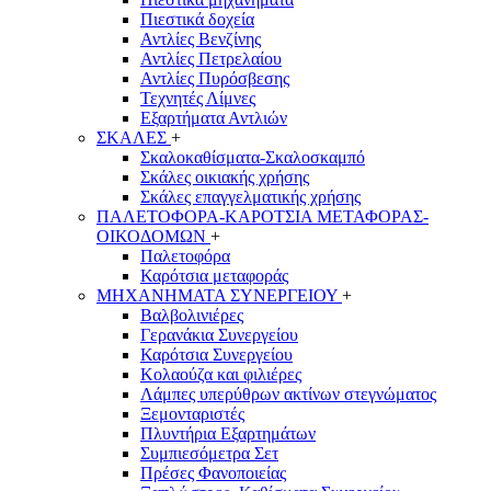
Πιεστικά δοχεία
Αντλίες Βενζίνης
Αντλίες Πετρελαίου
Αντλίες Πυρόσβεσης
Τεχνητές Λίμνες
Εξαρτήματα Αντλιών
ΣΚΑΛΕΣ
+
Σκαλοκαθίσματα-Σκαλοσκαμπό
Σκάλες οικιακής χρήσης
Σκάλες επαγγελματικής χρήσης
ΠΑΛΕΤΟΦΟΡΑ-ΚΑΡΟΤΣΙΑ ΜΕΤΑΦΟΡΑΣ-
ΟΙΚΟΔΟΜΩΝ
+
Παλετοφόρα
Καρότσια μεταφοράς
ΜΗΧΑΝΗΜΑΤΑ ΣΥΝΕΡΓΕΙΟΥ
+
Βαλβολινιέρες
Γερανάκια Συνεργείου
Καρότσια Συνεργείου
Κολαούζα και φιλιέρες
Λάμπες υπερύθρων ακτίνων στεγνώματος
Ξεμονταριστές
Πλυντήρια Εξαρτημάτων
Συμπιεσόμετρα Σετ
Πρέσες Φανοποιείας