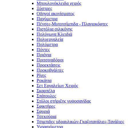
Μπουλονόκλειδα χειρός
Ξύστρες
Οδηγοί ακονίσματος
Παχύμετρα
Πένσες-Μυτοτσίμπιδα - Πλαγιοκόφτες
Πιστόλια σιλικόνης
Πολύγωνα Κλειδιά
Πολυεργαλεία
Πολύμετρα
Πόντες
Πριόνια
Πριτσιναδόροι
Προεκτάσεις
Προκοβγάλτες
Ρίγες
Ροκάνια
Σετ Εργαλείων Χειρός
Σκαρπέλα
Σπάτουλες
Στύλοι στήριξης γυψοσανίδας
Σφικτήρες
Σφυριά
Τσεκούρια
Τσιμπιδες υδραυλικών-Γκαζοτανάλιες-Τανάλιες
Υγρασιόμετρα