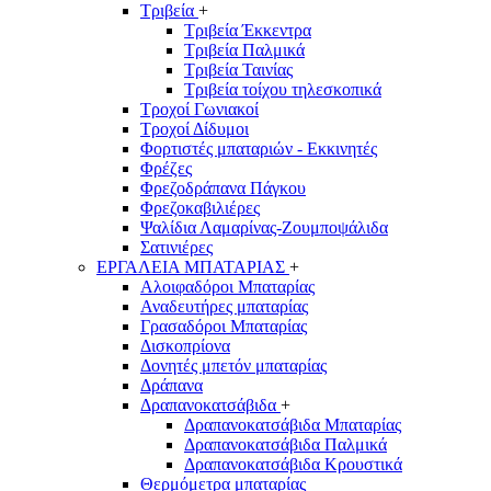
Τριβεία
+
Τριβεία Έκκεντρα
Τριβεία Παλμικά
Τριβεία Ταινίας
Τριβεία τοίχου τηλεσκοπικά
Τροχοί Γωνιακοί
Τροχοί Δίδυμοι
Φορτιστές μπαταριών - Εκκινητές
Φρέζες
Φρεζοδράπανα Πάγκου
Φρεζοκαβιλιέρες
Ψαλίδια Λαμαρίνας-Ζουμποψάλιδα
Σατινιέρες
ΕΡΓΑΛΕΙΑ ΜΠΑΤΑΡΙΑΣ
+
Αλοιφαδόροι Μπαταρίας
Αναδευτήρες μπαταρίας
Γρασαδόροι Μπαταρίας
Δισκοπρίονα
Δονητές μπετόν μπαταρίας
Δράπανα
Δραπανοκατσάβιδα
+
Δραπανοκατσάβιδα Μπαταρίας
Δραπανοκατσάβιδα Παλμικά
Δραπανοκατσάβιδα Κρουστικά
Θερμόμετρα μπαταρίας