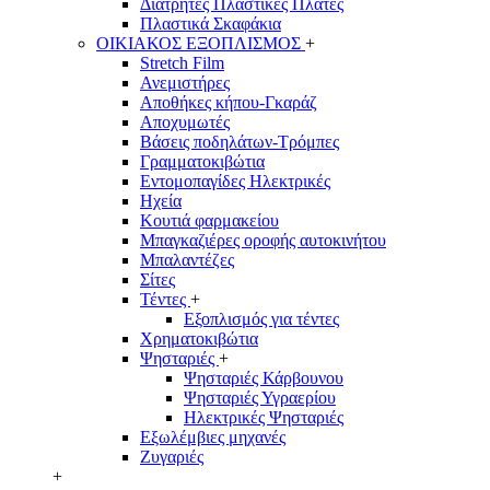
Διάτρητες Πλαστικές Πλάτες
Πλαστικά Σκαφάκια
ΟΙΚΙΑΚΟΣ ΕΞΟΠΛΙΣΜΟΣ
+
Stretch Film
Ανεμιστήρες
Αποθήκες κήπου-Γκαράζ
Αποχυμωτές
Βάσεις ποδηλάτων-Τρόμπες
Γραμματοκιβώτια
Εντομοπαγίδες Ηλεκτρικές
Ηχεία
Κουτιά φαρμακείου
Μπαγκαζιέρες οροφής αυτοκινήτου
Μπαλαντέζες
Σίτες
Τέντες
+
Εξοπλισμός για τέντες
Χρηματοκιβώτια
Ψησταριές
+
Ψησταριές Κάρβουνου
Ψησταριές Υγραερίου
Ηλεκτρικές Ψησταριές
Εξωλέμβιες μηχανές
Ζυγαριές
+