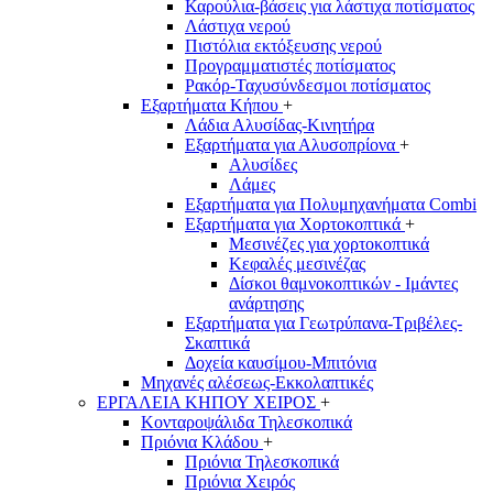
Καρούλια-βάσεις για λάστιχα ποτίσματος
Λάστιχα νερού
Πιστόλια εκτόξευσης νερού
Προγραμματιστές ποτίσματος
Ρακόρ-Ταχυσύνδεσμοι ποτίσματος
Εξαρτήματα Κήπου
+
Λάδια Αλυσίδας-Κινητήρα
Εξαρτήματα για Αλυσοπρίονα
+
Αλυσίδες
Λάμες
Εξαρτήματα για Πολυμηχανήματα Combi
Εξαρτήματα για Χορτοκοπτικά
+
Μεσινέζες για χορτοκοπτικά
Κεφαλές μεσινέζας
Δίσκοι θαμνοκοπτικών - Ιμάντες
ανάρτησης
Εξαρτήματα για Γεωτρύπανα-Τριβέλες-
Σκαπτικά
Δοχεία καυσίμου-Μπιτόνια
Μηχανές αλέσεως-Εκκολαπτικές
ΕΡΓΑΛΕΙΑ ΚΗΠΟΥ ΧΕΙΡΟΣ
+
Κονταροψάλιδα Τηλεσκοπικά
Πριόνια Κλάδου
+
Πριόνια Τηλεσκοπικά
Πριόνια Χειρός