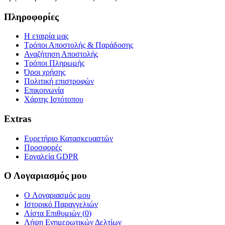
Πληροφορίες
Η εταιρία μας
Τρόποι Αποστολής & Παράδοσης
Αναζήτηση Αποστολής
Τρόποι Πληρωμής
Όροι χρήσης
Πολιτική επιστροφών
Επικοινωνία
Χάρτης Ιστότοπου
Extras
Ευρετήριο Κατασκευαστών
Προσφορές
Εργαλεία GDPR
Ο Λογαριασμός μου
O Λογαριασμός μου
Ιστορικό Παραγγελιών
Λίστα Επιθυμιών (
0
)
Λήψη Ενημερωτικών Δελτίων