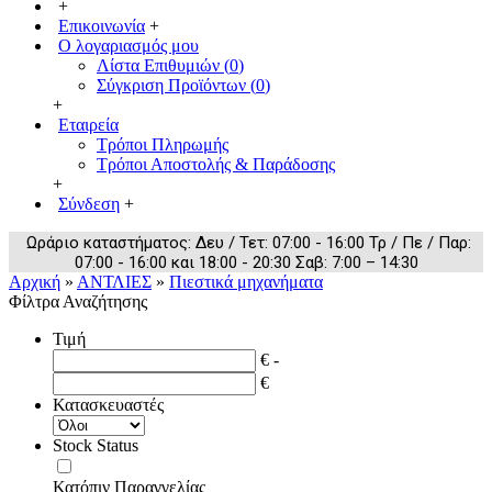
+
Επικοινωνία
+
Ο λογαριασμός μου
Λίστα Επιθυμιών (
0
)
Σύγκριση Προϊόντων (
0
)
+
Εταιρεία
Τρόποι Πληρωμής
Τρόποι Αποστολής & Παράδοσης
+
Σύνδεση
+
Ωράριο καταστήματος: Δευ / Τετ: 07:00 - 16:00 Τρ / Πε / Παρ:
07:00 - 16:00 και 18:00 - 20:30 Σαβ: 7:00 – 14:30
Αρχική
»
ΑΝΤΛΙΕΣ
»
Πιεστικά μηχανήματα
Φίλτρα Αναζήτησης
Τιμή
€ -
€
Κατασκευαστές
Stock Status
Κατόπιν Παραγγελίας