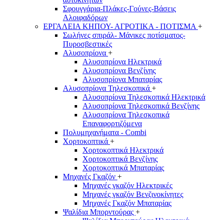
Σφουγγάρια-Πλάκες-Γούνες-Βάσεις
Αλοιφαδόρων
ΕΡΓΑΛΕΙΑ ΚΗΠΟΥ- ΑΓΡΟΤΙΚΑ - ΠΟΤΙΣΜΑ
+
Σωλήνες σπιράλ- Μάνικες ποτίσματος-
Πυροσβεστικές
Αλυσοπρίονα
+
Αλυσοπρίονα Ηλεκτρικά
Αλυσοπρίονα Βενζίνης
Αλυσοπρίονα Μπαταρίας
Αλυσοπρίονα Τηλεσκοπικά
+
Αλυσοπρίονα Τηλεσκοπικά Ηλεκτρικά
Αλυσοπρίονα Τηλεσκοπικά Βενζίνης
Αλυσοπρίονα Τηλεσκοπικά
Επαναφορτιζόμενα
Πολυμηχανήματα - Combi
Χορτοκοπτικά
+
Χορτοκοπτικά Ηλεκτρικά
Χορτοκοπτικά Βενζίνης
Χορτοκοπτικά Μπαταρίας
Μηχανές Γκαζόν
+
Μηχανές γκαζόν Ηλεκτρικές
Μηχανές γκαζόν Βενζινοκίνητες
Μηχανές Γκαζόν Μπαταρίας
Ψαλίδια Μπορντούρας
+