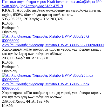
Πιεστικό συγκρότημα νερού Kraft inverter inox πολυβάθμια 650
Watt αθόρυβης λειτουργίας 61db 43519
KRAFT: Αθόρυβο πιεστικό συγκρότημα με τεχνολογία inverter,
ισχύος 650W, ιδανικό για άμεση σύνδεση στ..
595,20€
252,12€
Χωρίς ΦΠΑ: 203,32€
Καλάθι
Επιθυμητό
Σύγκριση
Αντλία Οικιακής Ύδρευσης Metabo HWW 3300/25 G 600968000
ΧαρακτηριστικάΓια αυτόματη παροχή νερού, για πότισμα κήπων
και την άντληση των υπόγειων υδάτων, ..
203,00€
Χωρίς ΦΠΑ: 163,71€
Καλάθι
Επιθυμητό
Σύγκριση
Αντλία Οικιακής Ύδρευσης Metabo HWW 3500/25 Inox
600969000
ΧαρακτηριστικάΓια αυτόματη παροχή νερού, για πότισμα κήπων
και την άντληση των υπόγειων υδάτων, ..
239,00€
Χωρίς ΦΠΑ: 192,74€
Καλάθι