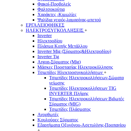
Φακοί-Προβολείς
Φαλτσοκούτια
Χαράκτες -Κιμωλίες
Ψαλίδια χειρός-λαμαρίνας-μπετού
ΕΡΓΑΛΕΙΟΘΗΚΕΣ
ΗΛΕΚΤΡΟΣΥΓΚΟΛΛΗΣΕΙΣ
+
Inverter
Ηλεκτροδίου
Πλάσμα Κοπής Μετάλλου
Inverter Mig (Σύρματος&Ηλεκτροδίου)
Inverter Tig
Argon-Σύρματος (Mig)
Μάσκες Προστασίας Ηλεκτροκόλλησης
Τσιμπίδες Ηλεκτροσυγκολλήσεων
+
Τσιμπίδες Ηλεκτροκολλήσεων-Σώματα
γείωσης
Τσιμπίδες Ηλεκτροκολλήσεων TIG
INVERTER Πλήρης
Τσιμπίδες Ηλεκτροκολλήσεων Βιδωτές
Σύρματος (MIG)
Τσιμπίδες Πλάσματος
Ανορθωτές
Κουλούρες Σύρματος
Εξαρτήματα Οξυγόνου-Ασετυλίνης-Προπανίου
+