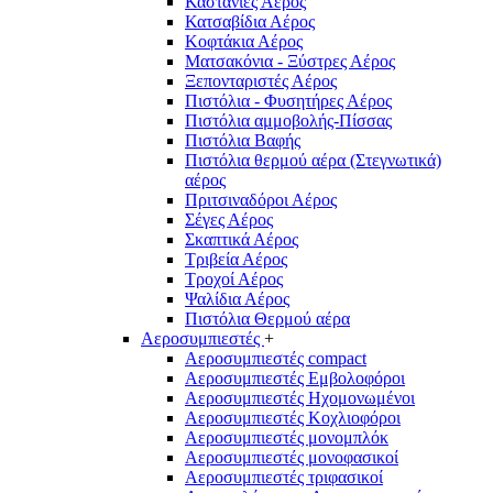
Καστάνιες Αέρος
Κατσαβίδια Αέρος
Κοφτάκια Αέρος
Ματσακόνια - Ξύστρες Αέρος
Ξεπονταριστές Αέρος
Πιστόλια - Φυσητήρες Αέρος
Πιστόλια αμμοβολής-Πίσσας
Πιστόλια Βαφής
Πιστόλια θερμού αέρα (Στεγνωτικά)
αέρος
Πριτσιναδόροι Αέρος
Σέγες Αέρος
Σκαπτικά Αέρος
Τριβεία Αέρος
Τροχοί Αέρος
Ψαλίδια Αέρος
Πιστόλια Θερμού αέρα
Αεροσυμπιεστές
+
Αεροσυμπιεστές compact
Αεροσυμπιεστές Εμβολοφόροι
Αεροσυμπιεστές Ηχομονωμένοι
Αεροσυμπιεστές Κοχλιοφόροι
Αεροσυμπιεστές μονομπλόκ
Αεροσυμπιεστές μονοφασικοί
Αεροσυμπιεστές τριφασικοί