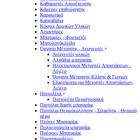
Καθαριστές Αποχέτευσης
Κάμερες επιθεώρησης
Καρφωτικά
Κατσαβίδια
Κόφτες Δομικών Υλικών
Λειαντήρες
Μπαταρίες - Φορτιστές
Μπουλονόκλειδα
Όργανα Μέτρησης - Ανιχνευτές
+
Ανιχνευτές υλικών
Αλφάδια μπαταρίας
Ηλεκτρονικοί Μετρητές Αποστάσεων -
Λέιζερ
Όργανα Μέτρησης Κλίσης & Γωνιών
Εξαρτήματα για Μετρητές Αποστάσεων-
Λείζερ
Πιστολέτα
+
Πιστολέτα Περιστροφικά
Πιστόλια βαφής μπαταρίας
Πιστόλια Θερμοκόλλησης - Σιλικόνης - Θερμού
αέρα
Πλάνες Μπαταρίας
Πολυεργαλεία μπαταρίας
Πρέσσες Μπαταρίας
Πριονοκορδέλες