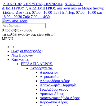
2109751182, 2109753768,2109702014
ΛΕΩΦ. ΑΓ.
ΔΗΜΗΤΡΙΟΥ 7, ΑΓ.ΔΗΜΗΤΡΙΟΣ απέναντι από το Μετρό Δάφνης
Ωράριο: Δευ / Τετ: 07:00 - 16:00 Τρ / Πε / Παρ: 07:00 - 16:00 και
18:00 - 20:30 Σαβ: 7:00 – 14:30
0 προϊόν(τα) - 0,00€
Τα καλάθι αγορών σας είναι άδειο!
MENU
+
Όλες οι προσφορές
+
Νέα Προϊόντα
+
Κατηγορίες
ΕΡΓΑΛΕΙΑ ΑΕΡΟΣ
+
Αεροεργαλεία
+
Αερόκλειδα
Αεροκόπιδα
Αλοιφαδόροι Αέρος
Αποκολλητές Παρμπρίζ
Γρασαδόροι αέρος
Δράπανα Αέρος
Δραπανοκατσάβιδα Αέρος
Καρφωτικά Αέρος