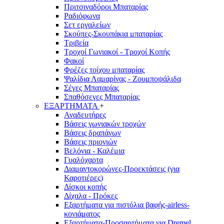
Πριτσιναδόροι Μπαταρίας
Ραδιόφωνα
Σετ εργαλείων
Σκούπες-Σκουπάκια μπαταρίας
Τριβεία
Τροχοί Γωνιακοί - Τροχοί Κοπής
Φακοί
Φρέζες τοίχου μπαταρίας
Ψαλίδια Λαμαρίνας - Ζουμποψάλιδα
Σέγες Μπαταρίας
Σπαθόσεγες Μπαταρίας
ΕΞΑΡΤΗΜΑΤΑ
+
Αναδευτήρες
Βάσεις γωνιακών τροχών
Βάσεις δραπάνων
Βάσεις πριονιών
Βελόνια - Καλέμια
Γυαλόχαρτα
Διαμαντοκορώνες-Προεκτάσεις (για
Καροτιέρες)
Δίσκοι κοπής
Δίχαλα - Πρόκες
Εξαρτήματα για πιστόλια βαφής-airless-
κονιάματος
Εξαρτήματα-Προσαρτήματα για Dremel