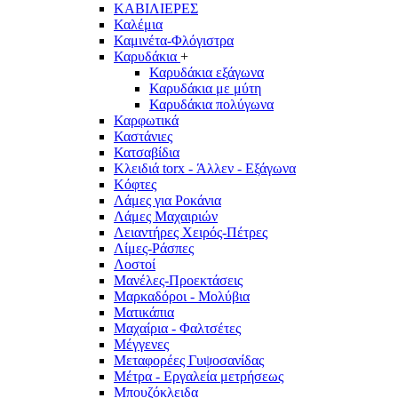
ΚΑΒΙΛΙΕΡΕΣ
Καλέμια
Καμινέτα-Φλόγιστρα
Καρυδάκια
+
Καρυδάκια εξάγωνα
Καρυδάκια με μύτη
Καρυδάκια πολύγωνα
Καρφωτικά
Καστάνιες
Κατσαβίδια
Κλειδιά torx - Άλλεν - Εξάγωνα
Κόφτες
Λάμες για Ροκάνια
Λάμες Μαχαιριών
Λειαντήρες Χειρός-Πέτρες
Λίμες-Ράσπες
Λοστοί
Μανέλες-Προεκτάσεις
Μαρκαδόροι - Μολύβια
Ματικάπια
Μαχαίρια - Φαλτσέτες
Μέγγενες
Μεταφορέες Γυψοσανίδας
Μέτρα - Εργαλεία μετρήσεως
Μπουζόκλειδα