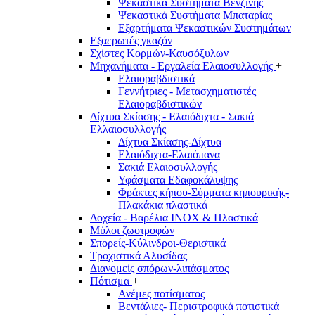
Ψεκαστικά Συστήματα Βενζίνης
Ψεκαστικά Συστήματα Μπαταρίας
Εξαρτήματα Ψεκαστικών Συστημάτων
Εξαερωτές γκαζόν
Σχίστες Κορμών-Καυσόξυλων
Μηχανήματα - Εργαλεία Ελαιοσυλλογής
+
Ελαιοραβδιστικά
Γεννήτριες - Μετασχηματιστές
Ελαιοραβδιστικών
Δίχτυα Σκίασης - Ελαιόδιχτα - Σακιά
Ελλαιοσυλλογής
+
Δίχτυα Σκίασης-Δίχτυα
Ελαιόδιχτα-Ελαιόπανα
Σακιά Ελαιοσυλλογής
Υφάσματα Εδαφοκάλυψης
Φράκτες κήπου-Σύρματα κηπουρικής-
Πλακάκια πλαστικά
Δοχεία - Βαρέλια INOX & Πλαστικά
Μύλοι ζωοτροφών
Σπορείς-Κύλινδροι-Θεριστικά
Τροχιστικά Αλυσίδας
Διανομείς σπόρων-λιπάσματος
Πότισμα
+
Ανέμες ποτίσματος
Βεντάλιες- Περιστροφικά ποτιστικά