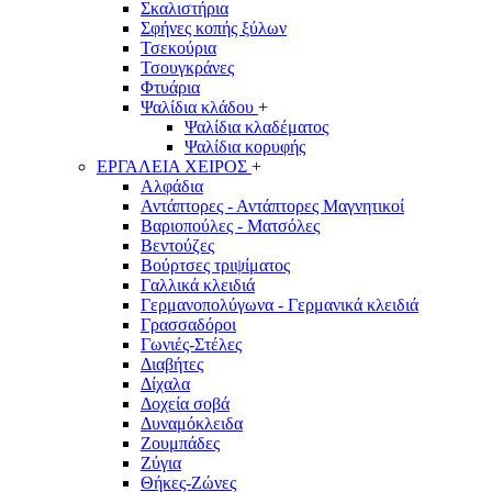
Σκαλιστήρια
Σφήνες κοπής ξύλων
Τσεκούρια
Τσουγκράνες
Φτυάρια
Ψαλίδια κλάδου
+
Ψαλίδια κλαδέματος
Ψαλίδια κορυφής
ΕΡΓΑΛΕΙΑ ΧΕΙΡΟΣ
+
Αλφάδια
Αντάπτορες - Αντάπτορες Μαγνητικοί
Βαριοπούλες - Ματσόλες
Βεντούζες
Βούρτσες τριψίματος
Γαλλικά κλειδιά
Γερμανοπολύγωνα - Γερμανικά κλειδιά
Γρασσαδόροι
Γωνιές-Στέλες
Διαβήτες
Δίχαλα
Δοχεία σοβά
Δυναμόκλειδα
Ζουμπάδες
Ζύγια
Θήκες-Ζώνες