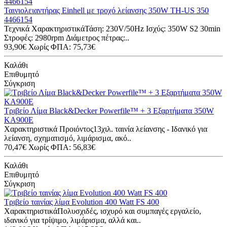
Ταινιολειαντήρας Einhell με τροχό λείανσης 350W TH-US 350
4466154
Τεχνικά ΧαρακτηριστικάΤάση: 230V/50Hz Iσχύς: 350W S2 30min
Στροφές: 2980rpm Διάμετρος πέτρας:..
93,90€
Χωρίς ΦΠΑ: 75,73€
Καλάθι
Επιθυμητό
Σύγκριση
Τριβείο Λίμα Black&Decker Powerfile™ + 3 Εξαρτήματα 350W
KA900E
Χαρακτηριστικά Προιόντος13χιλ. ταινία λείανσης - Ιδανικό για
λείανση, σχηματισμό, λιμάρισμα, ακό..
70,47€
Χωρίς ΦΠΑ: 56,83€
Καλάθι
Επιθυμητό
Σύγκριση
Τριβείο ταινίας λίμα Evolution 400 Watt FS 400
ΧαρακτηριστικάΠολυσχιδές, ισχυρό και συμπαγές εργαλείο,
ιδανικό για τρίψιμο, λιμάρισμα, αλλά και..