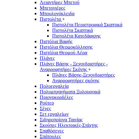
Λειαντήρες Μπετού
Μπετονιέρες
Μπουλονόκλειδα
Πιστολέτα
+
Πιστολέτα Περιστροφικά Σκαπτικά
Πιστολέτα Σκαπτικά
Πιστολέτα Κατεδάφισης
Πιστόλια Βαφής
Πιστόλια Θερμοκόλλησης
Πιστόλια Θερμού Αέρα
Πλάνες
Πλάνες Βάσης - Ξεχονδριστήρες -
Αναρροφητήρες Σκόνης
+
Πλάνες Βάσης-Ξεχονδριστήρες
Αναρροφητήρες σκόνης
Πολυεργαλεία
Πολυμηχανήματα Ξυλουργικά
Πριονοκορδέλες
Ρούτερ
Σέγες
Σετ εργαλείων
Σιδηροπρίονα Ταινίας
Σκούπες Ηλεκτρικές-Στάχτης
Σπαθόσεγες
Σπάτουλες