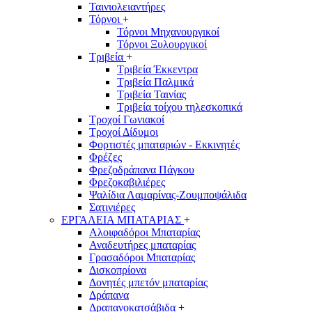
Ταινιολειαντήρες
Τόρνοι
+
Τόρνοι Μηχανουργικοί
Τόρνοι Ξυλουργικοί
Τριβεία
+
Τριβεία Έκκεντρα
Τριβεία Παλμικά
Τριβεία Ταινίας
Τριβεία τοίχου τηλεσκοπικά
Τροχοί Γωνιακοί
Τροχοί Δίδυμοι
Φορτιστές μπαταριών - Εκκινητές
Φρέζες
Φρεζοδράπανα Πάγκου
Φρεζοκαβιλιέρες
Ψαλίδια Λαμαρίνας-Ζουμποψάλιδα
Σατινιέρες
ΕΡΓΑΛΕΙΑ ΜΠΑΤΑΡΙΑΣ
+
Αλοιφαδόροι Μπαταρίας
Αναδευτήρες μπαταρίας
Γρασαδόροι Μπαταρίας
Δισκοπρίονα
Δονητές μπετόν μπαταρίας
Δράπανα
Δραπανοκατσάβιδα
+