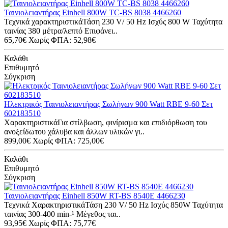
Ταινιολειαντήρας Einhell 800W TC-BS 8038 4466260
Τεχνικά χαρακτηριστικάΤάση 230 V/ 50 Hz Ισχύς 800 W Ταχύτητα
ταινίας 380 μέτρα/λεπτό Επιφάνει..
65,70€
Χωρίς ΦΠΑ: 52,98€
Καλάθι
Επιθυμητό
Σύγκριση
Ηλεκτρικός Ταινιολειαντήρας Σωλήνων 900 Watt RBE 9-60 Σετ
602183510
ΧαρακτηριστικάΓια στίλβωση, φινίρισμα και επιδιόρθωση του
ανοξείδωτου χάλυβα και άλλων υλικών γι..
899,00€
Χωρίς ΦΠΑ: 725,00€
Καλάθι
Επιθυμητό
Σύγκριση
Ταινιολειαντήρας Einhell 850W RT-BS 8540E 4466230
Τεχνικά ΧαρακτηριστικάΤάση 230 V/ 50 Hz Ισχύς 850W Ταχύτητα
ταινίας 300-400 min-¹ Μέγεθος ται..
93,95€
Χωρίς ΦΠΑ: 75,77€