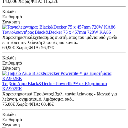
143,00€
Χωρίς ΦΠΑ: 115,32€
Καλάθι
Επιθυμητό
Σύγκριση
Ταινιολειαντήρας Black&Decker 75 x 457mm 720W KA86
ΧαρακτηριστικάΣχεδιασμός συστήματος του ιμάντα υπό γωνία
επιτρέπει την λείανση 2 φορές πιο κοντά..
69,90€
Χωρίς ΦΠΑ: 56,37€
Καλάθι
Επιθυμητό
Σύγκριση
Τριβείο Λίμα Black&Decker Powerfile™ με Εξαρτήματα
KA902EK
Χαρακτηριστικά Προιόντος13χιλ. ταινία λείανσης - Ιδανικό για
λείανση, σχηματισμό, λιμάρισμα, ακό..
75,00€
Χωρίς ΦΠΑ: 60,48€
Καλάθι
Επιθυμητό
Σύγκριση