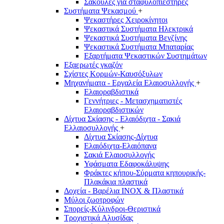
Σακούλες για σταφυλοπιεστήρες
Συστήματα Ψεκασμού
+
Ψεκαστήρες Χειροκίνητοι
Ψεκαστικά Συστήματα Ηλεκτρικά
Ψεκαστικά Συστήματα Βενζίνης
Ψεκαστικά Συστήματα Μπαταρίας
Εξαρτήματα Ψεκαστικών Συστημάτων
Εξαερωτές γκαζόν
Σχίστες Κορμών-Καυσόξυλων
Μηχανήματα - Εργαλεία Ελαιοσυλλογής
+
Ελαιοραβδιστικά
Γεννήτριες - Μετασχηματιστές
Ελαιοραβδιστικών
Δίχτυα Σκίασης - Ελαιόδιχτα - Σακιά
Ελλαιοσυλλογής
+
Δίχτυα Σκίασης-Δίχτυα
Ελαιόδιχτα-Ελαιόπανα
Σακιά Ελαιοσυλλογής
Υφάσματα Εδαφοκάλυψης
Φράκτες κήπου-Σύρματα κηπουρικής-
Πλακάκια πλαστικά
Δοχεία - Βαρέλια INOX & Πλαστικά
Μύλοι ζωοτροφών
Σπορείς-Κύλινδροι-Θεριστικά
Τροχιστικά Αλυσίδας