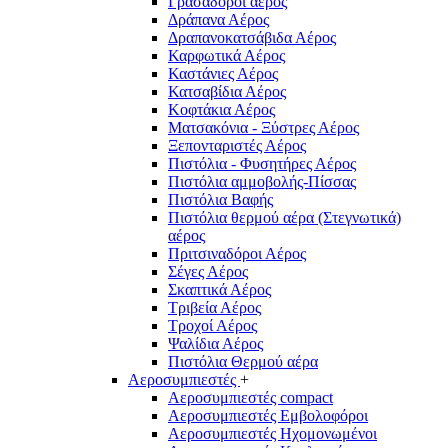
Γρασαδόροι αέρος
Δράπανα Αέρος
Δραπανοκατσάβιδα Αέρος
Καρφωτικά Αέρος
Καστάνιες Αέρος
Κατσαβίδια Αέρος
Κοφτάκια Αέρος
Ματσακόνια - Ξύστρες Αέρος
Ξεπονταριστές Αέρος
Πιστόλια - Φυσητήρες Αέρος
Πιστόλια αμμοβολής-Πίσσας
Πιστόλια Βαφής
Πιστόλια θερμού αέρα (Στεγνωτικά)
αέρος
Πριτσιναδόροι Αέρος
Σέγες Αέρος
Σκαπτικά Αέρος
Τριβεία Αέρος
Τροχοί Αέρος
Ψαλίδια Αέρος
Πιστόλια Θερμού αέρα
Αεροσυμπιεστές
+
Αεροσυμπιεστές compact
Αεροσυμπιεστές Εμβολοφόροι
Αεροσυμπιεστές Ηχομονωμένοι