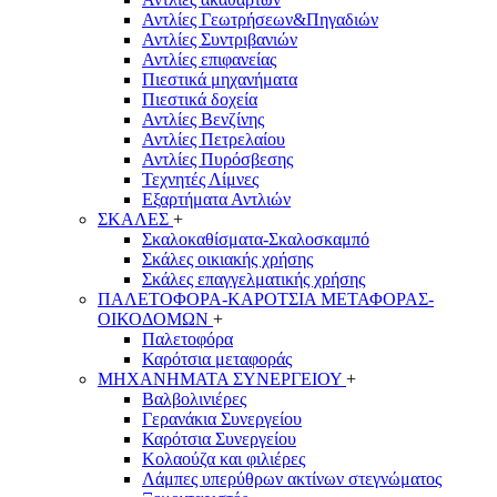
Αντλίες Γεωτρήσεων&Πηγαδιών
Αντλίες Συντριβανιών
Αντλίες επιφανείας
Πιεστικά μηχανήματα
Πιεστικά δοχεία
Αντλίες Βενζίνης
Αντλίες Πετρελαίου
Αντλίες Πυρόσβεσης
Τεχνητές Λίμνες
Εξαρτήματα Αντλιών
ΣΚΑΛΕΣ
+
Σκαλοκαθίσματα-Σκαλοσκαμπό
Σκάλες οικιακής χρήσης
Σκάλες επαγγελματικής χρήσης
ΠΑΛΕΤΟΦΟΡΑ-ΚΑΡΟΤΣΙΑ ΜΕΤΑΦΟΡΑΣ-
ΟΙΚΟΔΟΜΩΝ
+
Παλετοφόρα
Καρότσια μεταφοράς
ΜΗΧΑΝΗΜΑΤΑ ΣΥΝΕΡΓΕΙΟΥ
+
Βαλβολινιέρες
Γερανάκια Συνεργείου
Καρότσια Συνεργείου
Κολαούζα και φιλιέρες
Λάμπες υπερύθρων ακτίνων στεγνώματος