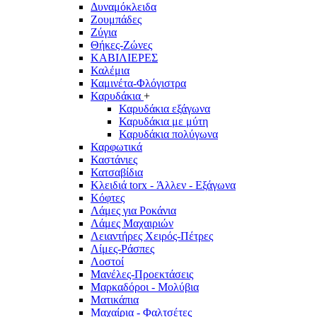
Δυναμόκλειδα
Ζουμπάδες
Ζύγια
Θήκες-Ζώνες
ΚΑΒΙΛΙΕΡΕΣ
Καλέμια
Καμινέτα-Φλόγιστρα
Καρυδάκια
+
Καρυδάκια εξάγωνα
Καρυδάκια με μύτη
Καρυδάκια πολύγωνα
Καρφωτικά
Καστάνιες
Κατσαβίδια
Κλειδιά torx - Άλλεν - Εξάγωνα
Κόφτες
Λάμες για Ροκάνια
Λάμες Μαχαιριών
Λειαντήρες Χειρός-Πέτρες
Λίμες-Ράσπες
Λοστοί
Μανέλες-Προεκτάσεις
Μαρκαδόροι - Μολύβια
Ματικάπια
Μαχαίρια - Φαλτσέτες