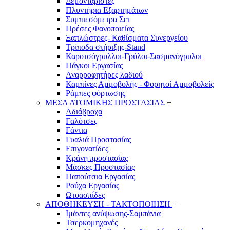
Ξεμονταριστές
Πλυντήρια Εξαρτημάτων
Συμπιεσόμετρα Σετ
Πρέσες Φανοποιείας
Ξαπλώστρες- Καθίσματα Συνεργείου
Τρίποδα στήριξης-Stand
Καροτσόγρυλλοι-Γρύλοι-Σασμανόγρυλοι
Πάγκοι Εργασίας
Αναρροφητήρες λαδιού
Καμπίνες Αμμοβολής - Φορητοί Αμμοβολείς
Ράμπες φόρτωσης
ΜΕΣΑ ΑΤΟΜΙΚΗΣ ΠΡΟΣΤΑΣΙΑΣ
+
Αδιάβροχα
Γαλότσες
Γάντια
Γυαλιά Προστασίας
Επιγονατίδες
Κράνη προστασίας
Μάσκες Προστασίας
Παπούτσια Εργασίας
Ρούχα Εργασίας
Ωτοασπίδες
ΑΠΟΘΗΚΕΥΣΗ - ΤΑΚΤΟΠΟΙΗΣΗ
+
Ιμάντες ανύψωσης-Σαμπάνια
Τσερκομηχανές