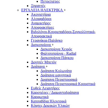
Πετρελιέρες
Ξηραντές
ΕΡΓΑΛΕΙΑ ΗΛΕΚΤΡΙΚΑ
+
Ακονιστήρια
Αλοιφαδόροι
Αναμικτήρες
Αποφρακτήρες
Βιδολόγοι-Κουρμπαδόροι-Συγκολλητικά-
Αποφρακτικά
Γερανάκια-Παλάγκο
Δισκοπρίονα
+
Δισκοπρίονα Χειρός
Φαλτσοπρίονα - Radial
Δισκοπρίονα Πάγκου
Δονητές Μπετόν
Δράπανα
+
Δράπανα Κολωνάτα
Δράπανα μαγνητικά
Δραπανα Περιστροφικά
Δράπανα Περιστροφικά Κρουστικά
Ευθείς Λειαντήρες
Καροτιέρες / Διαμαντοδράπανα
Καρφωτικά
Κατσαβίδια Ηλεκτρικά
Κόφτες Δομικών Υλικών