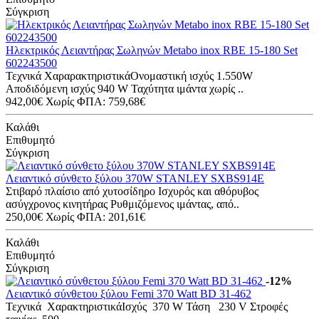
Σύγκριση
Ηλεκτρικός Λειαντήρας Σωληνών Metabo inox RBE 15-180 Set
602243500
Τεχνικά ΧαραρακτηριστικάΟνομαστική ισχύς 1.550W
Αποδιδόμενη ισχύς 940 W Ταχύτητα ιμάντα χωρίς ..
942,00€
Χωρίς ΦΠΑ: 759,68€
Καλάθι
Επιθυμητό
Σύγκριση
Λειαντικό σύνθετο ξύλου 370W STANLEY SXBS914E
Στιβαρό πλαίσιο από χυτοσίδηρο Ισχυρός και αθόρυβος
ασύγχρονος κινητήρας Ρυθμιζόμενος ιμάντας, από..
250,00€
Χωρίς ΦΠΑ: 201,61€
Καλάθι
Επιθυμητό
Σύγκριση
-12%
Λειαντικό σύνθετου ξύλου Femi 370 Watt BD 31-462
Τεχνικά ΧαρακτηριστικάΙσχύς 370 W Τάση 230 V Στροφές