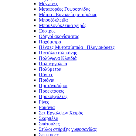
Μέγγενες
Μεταφορέες Γυψοσανίδας
Μέτρα - Εργαλεία μετρήσεως
Μπουζόκλειδα
Μπουλονόκλειδα χειρός
Ξύστρες
Οδηγοί ακονίσματος
Παχύμετρα
Πένσες-Μυτοτσίμπιδα - Πλαγιοκόφτες
Πιστόλια σιλικόνης
Πολύγωνα Κλειδιά
Πολυεργαλεία
Πολύμετρα
Πόντες
Πριόνια
Πριτσιναδόροι
Προεκτάσεις
Προκοβγάλτες
Ρίγες
Ροκάνια
Σετ Εργαλείων Χειρός
Σκαρπέλα
Σπάτουλες
Στύλοι στήριξης γυψοσανίδας
Σφικτήρες