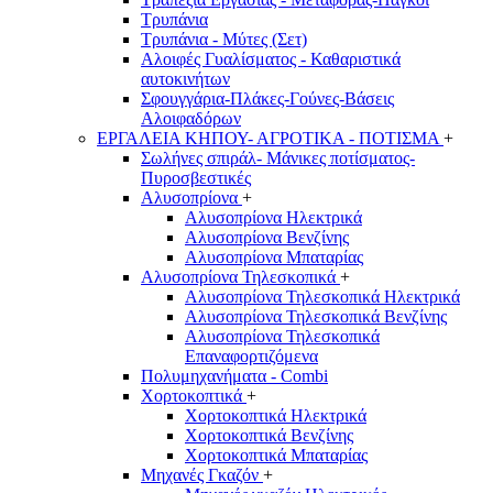
Τρυπάνια
Τρυπάνια - Μύτες (Σετ)
Αλοιφές Γυαλίσματος - Καθαριστικά
αυτοκινήτων
Σφουγγάρια-Πλάκες-Γούνες-Βάσεις
Αλοιφαδόρων
ΕΡΓΑΛΕΙΑ ΚΗΠΟΥ- ΑΓΡΟΤΙΚΑ - ΠΟΤΙΣΜΑ
+
Σωλήνες σπιράλ- Μάνικες ποτίσματος-
Πυροσβεστικές
Αλυσοπρίονα
+
Αλυσοπρίονα Ηλεκτρικά
Αλυσοπρίονα Βενζίνης
Αλυσοπρίονα Μπαταρίας
Αλυσοπρίονα Τηλεσκοπικά
+
Αλυσοπρίονα Τηλεσκοπικά Ηλεκτρικά
Αλυσοπρίονα Τηλεσκοπικά Βενζίνης
Αλυσοπρίονα Τηλεσκοπικά
Επαναφορτιζόμενα
Πολυμηχανήματα - Combi
Χορτοκοπτικά
+
Χορτοκοπτικά Ηλεκτρικά
Χορτοκοπτικά Βενζίνης
Χορτοκοπτικά Μπαταρίας
Μηχανές Γκαζόν
+