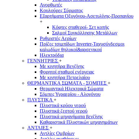
Ανορθωτές
Κουλούρες Σύρματος
Εξαρτήματα Οξυγόνου-Ασετυλίνης-Προπανίου
+
Κόφτες σταθεροί- Σετ κοπής
Σαλμοί Συγκόλλησης Μετάλλων
Ρυθμιστές Αερίων
Πρίζες τσιμπίδων Inverter-Ταχυσύνδεσμοι
καλωδίων θηλυκοί&αρσενικοιί
Ηλεκτρόδια
ΓΕΝΝΗΤΡΙΕΣ
+
Με κινητήρα Βενζίνης
Φορητοί σταθμοί ενέργειας
Με κινητήρα Πετρελαίου
ΘΕΡΜΑΝΤΙΚΑ ΣΩΜΑΤΑ - ΣΟΜΠΕΣ
+
Θερμαντικά Ηλεκτρικά Σώματα
Σόμπες Υγραερίου - Αλογόνου
ΠΛΥΣΤΙΚΑ
+
Πλυστικά κρύου νερού
Πλυστικά ζεστού νερού
Πλυστικά μηχανήματα βενζίνης
Καθαριστικά Πλυστικών μηχανημάτων
ΑΝΤΛΙΕΣ
+
Αντλίες Ομβρίων
Αντλίες ακαθάρτων