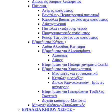
Διανομείς σπόρων-λιπάσματος
Πότισμα
+
Ανέμες ποτίσματος
Βεντάλιες- Περιστροφικά ποτιστικά
Καρούλια-βάσεις για λάστιχα ποτίσματος
Λάστιχα νερού
Πιστόλια εκτόξευσης νερού
Προγραμματιστές ποτίσματος
Ρακόρ-Ταχυσύνδεσμοι ποτίσματος
Εξαρτήματα Κήπου
+
Λάδια Αλυσίδας-Κινητήρα
Εξαρτήματα για Αλυσοπρίονα
+
Αλυσίδες
Λάμες
Εξαρτήματα για Πολυμηχανήματα Combi
Εξαρτήματα για Χορτοκοπτικά
+
Μεσινέζες για χορτοκοπτικά
Κεφαλές μεσινέζας
Δίσκοι θαμνοκοπτικών - Ιμάντες
ανάρτησης
Εξαρτήματα για Γεωτρύπανα-Τριβέλες-
Σκαπτικά
Δοχεία καυσίμου-Μπιτόνια
Μηχανές αλέσεως-Εκκολαπτικές
ΕΡΓΑΛΕΙΑ ΚΗΠΟΥ ΧΕΙΡΟΣ
+