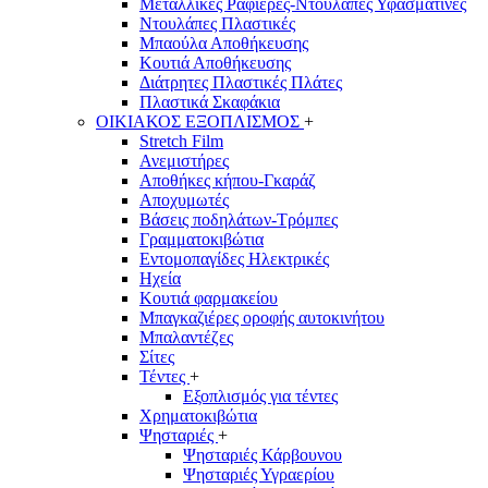
Μεταλλικές Ραφιέρες-Ντουλάπες Υφασμάτινες
Ντουλάπες Πλαστικές
Μπαούλα Αποθήκευσης
Κουτιά Αποθήκευσης
Διάτρητες Πλαστικές Πλάτες
Πλαστικά Σκαφάκια
ΟΙΚΙΑΚΟΣ ΕΞΟΠΛΙΣΜΟΣ
+
Stretch Film
Ανεμιστήρες
Αποθήκες κήπου-Γκαράζ
Αποχυμωτές
Βάσεις ποδηλάτων-Τρόμπες
Γραμματοκιβώτια
Εντομοπαγίδες Ηλεκτρικές
Ηχεία
Κουτιά φαρμακείου
Μπαγκαζιέρες οροφής αυτοκινήτου
Μπαλαντέζες
Σίτες
Τέντες
+
Εξοπλισμός για τέντες
Χρηματοκιβώτια
Ψησταριές
+
Ψησταριές Κάρβουνου
Ψησταριές Υγραερίου