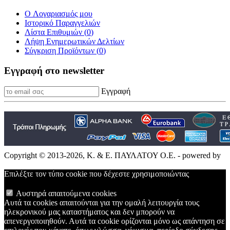
O Λογαριασμός μου
Ιστορικό Παραγγελιών
Λίστα Επιθυμιών (
0
)
Λήψη Ενημερωτικών Δελτίων
Σύγκριση Προϊόντων (
0
)
Εγγραφή στο newsletter
Εγγραφή
Copyright © 2013-2026, Κ. & Ε. ΠΑΥΛΑΤΟΥ Ο.Ε. - powered by
Επιλέξτε τον τύπο cookie που δέχεστε χρησιμοποιώντας
Αυστηρά απαιτούμενα cookies
Αυτά τα cookies απαιτούνται για την ομαλή λειτουργία τους
ηλεκρονικού μας καταστήματος και δεν μπορούν να
απενεργοποιηθούν. Αυτά τα cookie ορίζονται μόνο ως απάντηση σε