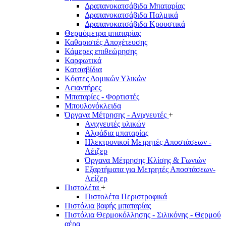
Δραπανοκατσάβιδα Μπαταρίας
Δραπανοκατσάβιδα Παλμικά
Δραπανοκατσάβιδα Κρουστικά
Θερμόμετρα μπαταρίας
Καθαριστές Αποχέτευσης
Κάμερες επιθεώρησης
Καρφωτικά
Κατσαβίδια
Κόφτες Δομικών Υλικών
Λειαντήρες
Μπαταρίες - Φορτιστές
Μπουλονόκλειδα
Όργανα Μέτρησης - Ανιχνευτές
+
Ανιχνευτές υλικών
Αλφάδια μπαταρίας
Ηλεκτρονικοί Μετρητές Αποστάσεων -
Λέιζερ
Όργανα Μέτρησης Κλίσης & Γωνιών
Εξαρτήματα για Μετρητές Αποστάσεων-
Λείζερ
Πιστολέτα
+
Πιστολέτα Περιστροφικά
Πιστόλια βαφής μπαταρίας
Πιστόλια Θερμοκόλλησης - Σιλικόνης - Θερμού
αέρα