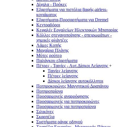
Δίχαλα - Πρόκες
Εξαρτήματα για πιστόλια βαφής-airless-
κονιάματος
Εξαρτήματα-Προσαρτήματα για Dremel
Κεντραδόροι
Κεφαλές Εργαλείων Ηλεκτρικών Μπαταρίας
Κόλλες στεγανοποίησης - σπειρωμάτων -
χημικές φλάντζες
Λάμες Κοπής
Μαχαίρια Πλάνης
Μύτες ρούτερ
Παλάγκου εξαρτήματα
Πέτρες - Ταινίες - Αυτ.Δίσκοι Λείανσης
+
Ταινίες λείανσης
Πέτρες λείανσης
Δίσκοι λείανσης αυτοκόλλητοι
Ποτηροκορώνες Μαγνητικού Δραπάνου
Ποτηροπρίονα
Προσαρμογείς αναρρόφησης
Προσαρμογείς για ποτηροκορώνες
Προσαρμογείς για ποτηροπρίονα
Σιλικόνες
Σκαρπέλα
Συστήματα ράγας οδηγού
Τραπέζια Εργασίας - Μεταφοράς-Πάγκοι