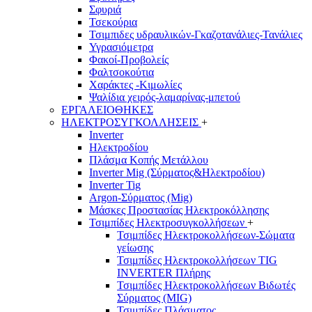
Σφυριά
Τσεκούρια
Τσιμπιδες υδραυλικών-Γκαζοτανάλιες-Τανάλιες
Υγρασιόμετρα
Φακοί-Προβολείς
Φαλτσοκούτια
Χαράκτες -Κιμωλίες
Ψαλίδια χειρός-λαμαρίνας-μπετού
ΕΡΓΑΛΕΙΟΘΗΚΕΣ
ΗΛΕΚΤΡΟΣΥΓΚΟΛΛΗΣΕΙΣ
+
Inverter
Ηλεκτροδίου
Πλάσμα Κοπής Μετάλλου
Inverter Mig (Σύρματος&Ηλεκτροδίου)
Inverter Tig
Argon-Σύρματος (Mig)
Μάσκες Προστασίας Ηλεκτροκόλλησης
Τσιμπίδες Ηλεκτροσυγκολλήσεων
+
Τσιμπίδες Ηλεκτροκολλήσεων-Σώματα
γείωσης
Τσιμπίδες Ηλεκτροκολλήσεων TIG
INVERTER Πλήρης
Τσιμπίδες Ηλεκτροκολλήσεων Βιδωτές
Σύρματος (MIG)
Τσιμπίδες Πλάσματος