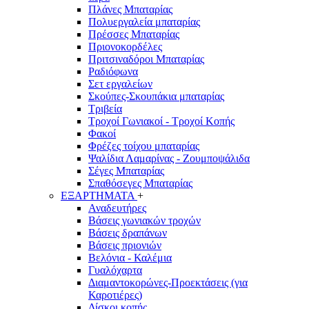
Πλάνες Μπαταρίας
Πολυεργαλεία μπαταρίας
Πρέσσες Μπαταρίας
Πριονοκορδέλες
Πριτσιναδόροι Μπαταρίας
Ραδιόφωνα
Σετ εργαλείων
Σκούπες-Σκουπάκια μπαταρίας
Τριβεία
Τροχοί Γωνιακοί - Τροχοί Κοπής
Φακοί
Φρέζες τοίχου μπαταρίας
Ψαλίδια Λαμαρίνας - Ζουμποψάλιδα
Σέγες Μπαταρίας
Σπαθόσεγες Μπαταρίας
ΕΞΑΡΤΗΜΑΤΑ
+
Αναδευτήρες
Βάσεις γωνιακών τροχών
Βάσεις δραπάνων
Βάσεις πριονιών
Βελόνια - Καλέμια
Γυαλόχαρτα
Διαμαντοκορώνες-Προεκτάσεις (για
Καροτιέρες)
Δίσκοι κοπής