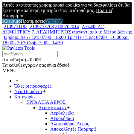
Αυτός ο ιστότοπος χρησιμοποιεί cookies για να διασφαλίσει ότι θα
έχετε την καλύτερη εμπειρία στον ιστότοπό μας.
Πολιτική
Απορρήτου
Κλείσιμο
Προτιμήσεις
Αποδοχή
2109751182, 2109753768,2109702014
ΛΕΩΦ. ΑΓ.
ΔΗΜΗΤΡΙΟΥ 7, ΑΓ.ΔΗΜΗΤΡΙΟΣ απέναντι από το Μετρό Δάφνης
Ωράριο: Δευ / Τετ: 07:00 - 16:00 Τρ / Πε / Παρ: 07:00 - 16:00 και
18:00 - 20:30 Σαβ: 7:00 – 14:30
0 προϊόν(τα) - 0,00€
Τα καλάθι αγορών σας είναι άδειο!
MENU
+
Όλες οι προσφορές
+
Νέα Προϊόντα
+
Κατηγορίες
ΕΡΓΑΛΕΙΑ ΑΕΡΟΣ
+
Αεροεργαλεία
+
Αερόκλειδα
Αεροκόπιδα
Αλοιφαδόροι Αέρος
Αποκολλητές Παρμπρίζ