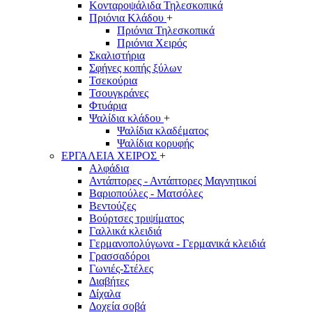
Κονταροψάλιδα Τηλεσκοπικά
Πριόνια Κλάδου
+
Πριόνια Τηλεσκοπικά
Πριόνια Χειρός
Σκαλιστήρια
Σφήνες κοπής ξύλων
Τσεκούρια
Τσουγκράνες
Φτυάρια
Ψαλίδια κλάδου
+
Ψαλίδια κλαδέματος
Ψαλίδια κορυφής
ΕΡΓΑΛΕΙΑ ΧΕΙΡΟΣ
+
Αλφάδια
Αντάπτορες - Αντάπτορες Μαγνητικοί
Βαριοπούλες - Ματσόλες
Βεντούζες
Βούρτσες τριψίματος
Γαλλικά κλειδιά
Γερμανοπολύγωνα - Γερμανικά κλειδιά
Γρασσαδόροι
Γωνιές-Στέλες
Διαβήτες
Δίχαλα
Δοχεία σοβά