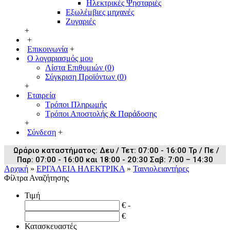
Ηλεκτρικές Ψησταριές
Εξωλέμβιες μηχανές
Ζυγαριές
+
+
Επικοινωνία
+
Ο λογαριασμός μου
Λίστα Επιθυμιών (
0
)
Σύγκριση Προϊόντων (
0
)
+
Εταιρεία
Τρόποι Πληρωμής
Τρόποι Αποστολής & Παράδοσης
+
Σύνδεση
+
Ωράριο καταστήματος: Δευ / Τετ: 07:00 - 16:00 Τρ / Πε /
Παρ: 07:00 - 16:00 και 18:00 - 20:30 Σαβ: 7:00 – 14:30
Αρχική
»
ΕΡΓΑΛΕΙΑ ΗΛΕΚΤΡΙΚΑ
»
Ταινιολειαντήρες
Φίλτρα Αναζήτησης
Τιμή
€ -
€
Κατασκευαστές