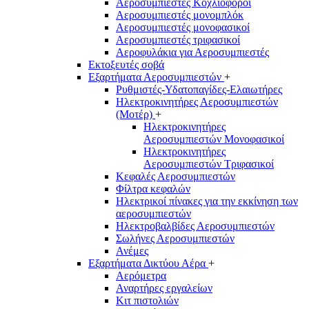
Αεροσυμπιεστές Κοχλιοφόροι
Αεροσυμπιεστές μονομπλόκ
Αεροσυμπιεστές μονοφασικοί
Αεροσυμπιεστές τριφασικοί
Αεροφυλάκια για Αεροσυμπιεστές
Εκτοξευτές σοβά
Εξαρτήματα Αεροσυμπιεστών
+
Ρυθμιστές-Υδατοπαγίδες-Ελαιωτήρες
Ηλεκτροκινητήρες Αεροσυμπιεστών
(Μοτέρ)
+
Ηλεκτροκινητήρες
Αεροσυμπιεστών Μονοφασικοί
Ηλεκτροκινητήρες
Αεροσυμπιεστών Τριφασικοί
Κεφαλές Αεροσυμπιεστών
Φίλτρα κεφαλών
Ηλεκτρικοί πίνακες για την εκκίνηση των
αεροσυμπιεστών
Ηλεκτροβαλβίδες Αεροσυμπιεστών
Σωλήνες Αεροσυμπιεστών
Ανέμες
Εξαρτήματα Δικτύου Αέρα
+
Αερόμετρα
Αναρτήρες εργαλείων
Κιτ πιστολιών