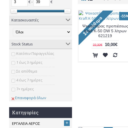
€ -
€
-55
Κατασκευαστές
Ψεκαστήρας προπιέσεω
Kraft K-50 DW 5 λίτρων
621219
Stock Status
10,00€
22,32€
Κατόπιν Παραγγελίας
1 έως 3 ημέρες
Σε απόθεμα
4 έως 7 ημέρες
7+ ημέρες
Επαναφορά όλων
Κατηγορίες
+
ΕΡΓΑΛΕΙΑ ΑΕΡΟΣ