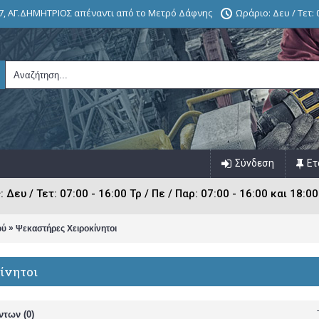
7, ΑΓ.ΔΗΜΗΤΡΙΟΣ απέναντι από το Μετρό Δάφνης
Ωράριο: Δευ / Τετ: 0
Σύνδεση
Ετ
ευ / Τετ: 07:00 - 16:00 Τρ / Πε / Παρ: 07:00 - 16:00 και 18:00
»
ού
Ψεκαστήρες Χειροκίνητοι
ίνητοι
ντων (0)