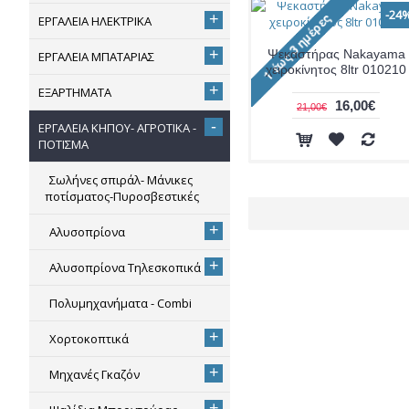
-24
+
ΕΡΓΑΛΕΙΑ ΗΛΕΚΤΡΙΚΑ
+
Ψεκαστήρας Nakayama
ΕΡΓΑΛΕΙΑ ΜΠΑΤΑΡΙΑΣ
χειροκίνητος 8ltr 010210
+
ΕΞΑΡΤΗΜΑΤΑ
16,00€
21,00€
-
ΕΡΓΑΛΕΙΑ ΚΗΠΟΥ- ΑΓΡΟΤΙΚΑ -
ΠΟΤΙΣΜΑ
Σωλήνες σπιράλ- Μάνικες
ποτίσματος-Πυροσβεστικές
+
Αλυσοπρίονα
+
Αλυσοπρίονα Τηλεσκοπικά
Πολυμηχανήματα - Combi
+
Χορτοκοπτικά
+
Μηχανές Γκαζόν
+