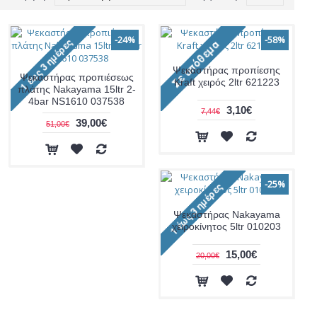
-24%
-58%
Ψεκαστήρας προπίεσης
Ψεκαστήρας προπιέσεως
Kraft χειρός 2ltr 621223
πλάτης Nakayama 15ltr 2-
4bar NS1610 037538
3,10€
7,44€
39,00€
51,00€
-25%
Ψεκαστήρας Nakayama
χειροκίνητος 5ltr 010203
15,00€
20,00€