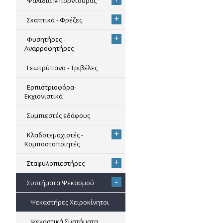
Ψαλίδια Μπορντούρας
+
Σκαπτικά - Φρέζες
+
Φυσητήρες -
Αναρροφητήρες
Γεωτρύπανα - Τριβέλες
Ερπιστριοφόρα-
Εκχιονιστικά
Συμπιεστές εδάφους
+
Κλαδοτεμαχιστές -
Κομποστοποιητές
+
Σταφυλοπιεστήρες
-
Συστήματα Ψεκασμού
Ψεκαστήρες Χειροκίνητοι
Ψεκαστικά Συστήματα