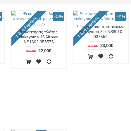
%
-24%
-41%
ς
Ψεκαστήρας προπιέσεως
Nakayama 8ltr NS8010
Ψεκαστήρας πλάτης
037552
Nakayama 16 λίτρων
NS1602 053576
23,00€
39,00€
22,00€
29,00€