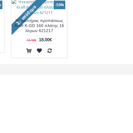
%
-59%
Ψεκαστήρας προπιέσεως
Kraft K-GD 160 πλάτης 16
λίτρων 621217
18,00€
43,40€