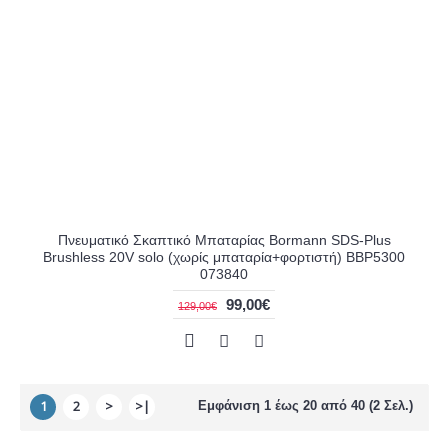
Πνευματικό Σκαπτικό Μπαταρίας Bormann SDS-Plus
Brushless 20V solo (χωρίς μπαταρία+φορτιστή) BBP5300
073840
99,00€
129,00€
1
2
>
>|
Εμφάνιση 1 έως 20 από 40 (2 Σελ.)