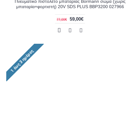
Πνευματικό πιστολέτο μπαταρίας Bormann σώμα (χωρίς
μπαταρία+φορτιστή) 20V SDS PLUS BBP3200 027966
59,00€
77,00€