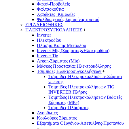
Φακοί-Προβολείς
Φαλτσοκούτια
Χαράκτες -Κιμωλίες
Ψαλίδια χειρός-λαμαρίνας-μπετού
ΕΡΓΑΛΕΙΟΘΗΚΕΣ
ΗΛΕΚΤΡΟΣΥΓΚΟΛΛΗΣΕΙΣ
+
Inverter
Ηλεκτροδίου
Πλάσμα Κοπής Μετάλλου
Inverter Mig (Σύρματος&Ηλεκτροδίου)
Inverter Tig
Argon-Σύρματος (Mig)
Μάσκες Προστασίας Ηλεκτροκόλλησης
Τσιμπίδες Ηλεκτροσυγκολλήσεων
+
Τσιμπίδες Ηλεκτροκολλήσεων-Σώματα
γείωσης
Τσιμπίδες Ηλεκτροκολλήσεων TIG
INVERTER Πλήρης
Τσιμπίδες Ηλεκτροκολλήσεων Βιδωτές
Σύρματος (MIG)
Τσιμπίδες Πλάσματος
Ανορθωτές
Κουλούρες Σύρματος
Εξαρτήματα Οξυγόνου-Ασετυλίνης-Προπανίου
+