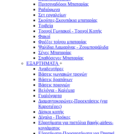
Πριτσιναδόροι Μπαταρίας
Ραδιόφωνα
Σετ εργαλείων
Σκούπες-Σκουπάκια μπαταρίας
Τριβεία
Τροχοί Γωνιακοί - Τροχοί Κοπής
Φακοί
Φρέζες τοίχου μπαταρίας
Ψαλίδια Λαμαρίνας - Ζουμποψάλιδα
Σέγες Μπαταρίας
Σπαθόσεγες Μπαταρίας
ΕΞΑΡΤΗΜΑΤΑ
+
Αναδευτήρες
Βάσεις γωνιακών τροχών
Βάσεις δραπάνων
Βάσεις πριονιών
Βελόνια - Καλέμια
Γυαλόχαρτα
Διαμαντοκορώνες-Προεκτάσεις (για
Καροτιέρες)
Δίσκοι κοπής
Δίχαλα - Πρόκες
Εξαρτήματα για πιστόλια βαφής-airless-
κονιάματος
Εξαρτήματα-Προσαρτήματα για Dremel