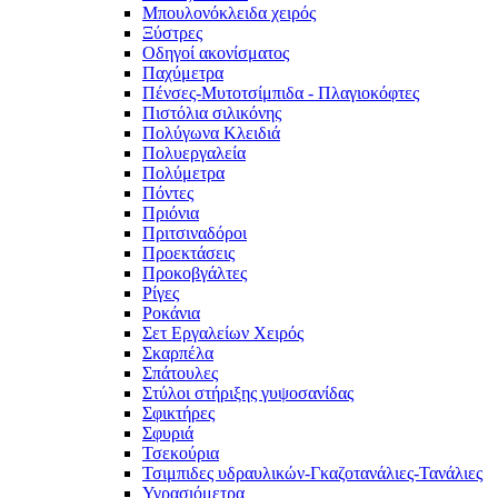
Μπουλονόκλειδα χειρός
Ξύστρες
Οδηγοί ακονίσματος
Παχύμετρα
Πένσες-Μυτοτσίμπιδα - Πλαγιοκόφτες
Πιστόλια σιλικόνης
Πολύγωνα Κλειδιά
Πολυεργαλεία
Πολύμετρα
Πόντες
Πριόνια
Πριτσιναδόροι
Προεκτάσεις
Προκοβγάλτες
Ρίγες
Ροκάνια
Σετ Εργαλείων Χειρός
Σκαρπέλα
Σπάτουλες
Στύλοι στήριξης γυψοσανίδας
Σφικτήρες
Σφυριά
Τσεκούρια
Τσιμπιδες υδραυλικών-Γκαζοτανάλιες-Τανάλιες
Υγρασιόμετρα