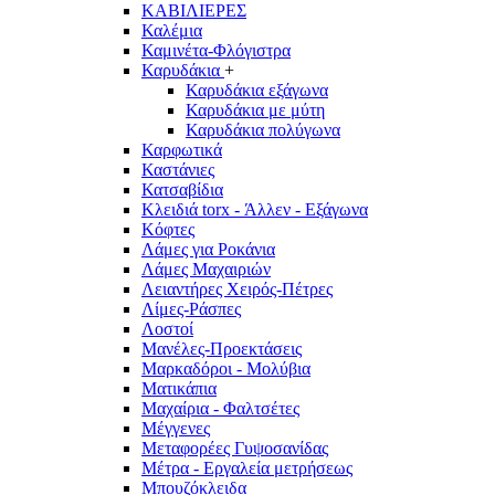
ΚΑΒΙΛΙΕΡΕΣ
Καλέμια
Καμινέτα-Φλόγιστρα
Καρυδάκια
+
Καρυδάκια εξάγωνα
Καρυδάκια με μύτη
Καρυδάκια πολύγωνα
Καρφωτικά
Καστάνιες
Κατσαβίδια
Κλειδιά torx - Άλλεν - Εξάγωνα
Κόφτες
Λάμες για Ροκάνια
Λάμες Μαχαιριών
Λειαντήρες Χειρός-Πέτρες
Λίμες-Ράσπες
Λοστοί
Μανέλες-Προεκτάσεις
Μαρκαδόροι - Μολύβια
Ματικάπια
Μαχαίρια - Φαλτσέτες
Μέγγενες
Μεταφορέες Γυψοσανίδας
Μέτρα - Εργαλεία μετρήσεως
Μπουζόκλειδα