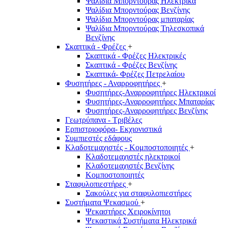
Ψαλίδια Μπορντούρας Hλεκτρικά
Ψαλίδια Μπορντούρας Βενζίνης
Ψαλίδια Μπορντούρας μπαταρίας
Ψαλίδια Μπορντούρας Τηλεσκοπικά
Βενζίνης
Σκαπτικά - Φρέζες
+
Σκαπτικά - Φρέζες Ηλεκτρικές
Σκαπτικά - Φρέζες Βενζίνης
Σκαπτικά- Φρέζες Πετρελαίου
Φυσητήρες - Αναρροφητήρες
+
Φυσητήρες-Αναρροφητήρες Ηλεκτρικοί
Φυσητήρες-Αναρροφητήρες Μπαταρίας
Φυσητήρες-Αναρροφητήρες Βενζίνης
Γεωτρύπανα - Τριβέλες
Ερπιστριοφόρα- Εκχιονιστικά
Συμπιεστές εδάφους
Κλαδοτεμαχιστές - Κομποστοποιητές
+
Κλαδοτεμαχιστές ηλεκτρικοί
Κλαδοτεμαχιστές Βενζίνης
Κομποστοποιητές
Σταφυλοπιεστήρες
+
Σακούλες για σταφυλοπιεστήρες
Συστήματα Ψεκασμού
+
Ψεκαστήρες Χειροκίνητοι
Ψεκαστικά Συστήματα Ηλεκτρικά