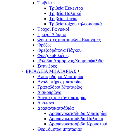
Τριβεία
+
Τριβεία Έκκεντρα
Τριβεία Παλμικά
Τριβεία Ταινίας
Τριβεία τοίχου τηλεσκοπικά
Τροχοί Γωνιακοί
Τροχοί Δίδυμοι
Φορτιστές μπαταριών - Εκκινητές
Φρέζες
Φρεζοδράπανα Πάγκου
Φρεζοκαβιλιέρες
Ψαλίδια Λαμαρίνας-Ζουμποψάλιδα
Σατινιέρες
ΕΡΓΑΛΕΙΑ ΜΠΑΤΑΡΙΑΣ
+
Αλοιφαδόροι Μπαταρίας
Αναδευτήρες μπαταρίας
Γρασαδόροι Μπαταρίας
Δισκοπρίονα
Δονητές μπετόν μπαταρίας
Δράπανα
Δραπανοκατσάβιδα
+
Δραπανοκατσάβιδα Μπαταρίας
Δραπανοκατσάβιδα Παλμικά
Δραπανοκατσάβιδα Κρουστικά
Θερμόμετρα μπαταρίας