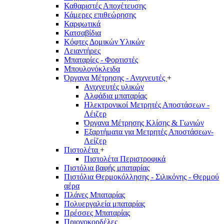
Καθαριστές Αποχέτευσης
Κάμερες επιθεώρησης
Καρφωτικά
Κατσαβίδια
Κόφτες Δομικών Υλικών
Λειαντήρες
Μπαταρίες - Φορτιστές
Μπουλονόκλειδα
Όργανα Μέτρησης - Ανιχνευτές
+
Ανιχνευτές υλικών
Αλφάδια μπαταρίας
Ηλεκτρονικοί Μετρητές Αποστάσεων -
Λέιζερ
Όργανα Μέτρησης Κλίσης & Γωνιών
Εξαρτήματα για Μετρητές Αποστάσεων-
Λείζερ
Πιστολέτα
+
Πιστολέτα Περιστροφικά
Πιστόλια βαφής μπαταρίας
Πιστόλια Θερμοκόλλησης - Σιλικόνης - Θερμού
αέρα
Πλάνες Μπαταρίας
Πολυεργαλεία μπαταρίας
Πρέσσες Μπαταρίας
Πριονοκορδέλες