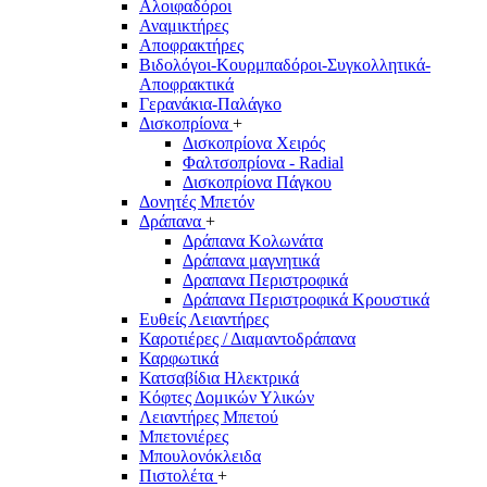
Αλοιφαδόροι
Αναμικτήρες
Αποφρακτήρες
Βιδολόγοι-Κουρμπαδόροι-Συγκολλητικά-
Αποφρακτικά
Γερανάκια-Παλάγκο
Δισκοπρίονα
+
Δισκοπρίονα Χειρός
Φαλτσοπρίονα - Radial
Δισκοπρίονα Πάγκου
Δονητές Μπετόν
Δράπανα
+
Δράπανα Κολωνάτα
Δράπανα μαγνητικά
Δραπανα Περιστροφικά
Δράπανα Περιστροφικά Κρουστικά
Ευθείς Λειαντήρες
Καροτιέρες / Διαμαντοδράπανα
Καρφωτικά
Κατσαβίδια Ηλεκτρικά
Κόφτες Δομικών Υλικών
Λειαντήρες Μπετού
Μπετονιέρες
Μπουλονόκλειδα
Πιστολέτα
+