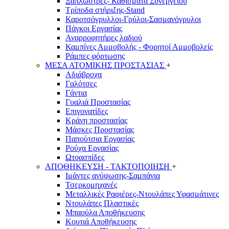
Ξαπλώστρες- Καθίσματα Συνεργείου
Τρίποδα στήριξης-Stand
Καροτσόγρυλλοι-Γρύλοι-Σασμανόγρυλοι
Πάγκοι Εργασίας
Αναρροφητήρες λαδιού
Καμπίνες Αμμοβολής - Φορητοί Αμμοβολείς
Ράμπες φόρτωσης
ΜΕΣΑ ΑΤΟΜΙΚΗΣ ΠΡΟΣΤΑΣΙΑΣ
+
Αδιάβροχα
Γαλότσες
Γάντια
Γυαλιά Προστασίας
Επιγονατίδες
Κράνη προστασίας
Μάσκες Προστασίας
Παπούτσια Εργασίας
Ρούχα Εργασίας
Ωτοασπίδες
ΑΠΟΘΗΚΕΥΣΗ - ΤΑΚΤΟΠΟΙΗΣΗ
+
Ιμάντες ανύψωσης-Σαμπάνια
Τσερκομηχανές
Μεταλλικές Ραφιέρες-Ντουλάπες Υφασμάτινες
Ντουλάπες Πλαστικές
Μπαούλα Αποθήκευσης
Κουτιά Αποθήκευσης