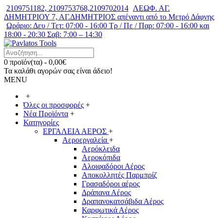
2109751182, 2109753768,2109702014
ΛΕΩΦ. ΑΓ.
ΔΗΜΗΤΡΙΟΥ 7, ΑΓ.ΔΗΜΗΤΡΙΟΣ απέναντι από το Μετρό Δάφνης
Ωράριο: Δευ / Τετ: 07:00 - 16:00 Τρ / Πε / Παρ: 07:00 - 16:00 και
18:00 - 20:30 Σαβ: 7:00 – 14:30
0 προϊόν(τα) - 0,00€
Τα καλάθι αγορών σας είναι άδειο!
MENU
+
Όλες οι προσφορές
+
Νέα Προϊόντα
+
Κατηγορίες
ΕΡΓΑΛΕΙΑ ΑΕΡΟΣ
+
Αεροεργαλεία
+
Αερόκλειδα
Αεροκόπιδα
Αλοιφαδόροι Αέρος
Αποκολλητές Παρμπρίζ
Γρασαδόροι αέρος
Δράπανα Αέρος
Δραπανοκατσάβιδα Αέρος
Καρφωτικά Αέρος