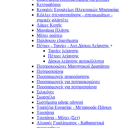
Κεντραδόροι
Κεφαλές Εργαλείων Ηλεκτρικών Μπαταρίας
Κόλλες στεγανοποίησης - σπειρωμάτων -
χημικές φλάντζες
Λάμες Κοπής
Μαχαίρια Πλάνης
Μύτες ρούτερ
Παλάγκου εξαρτήματα
Πέτρες - Ταινίες - Αυτ.Δίσκοι Λείανσης
+
Ταινίες λείανσης
Πέτρες λείανσης
Δίσκοι λείανσης αυτοκόλλητοι
Ποτηροκορώνες Μαγνητικού Δραπάνου
Ποτηροπρίονα
Προσαρμογείς αναρρόφησης
Προσαρμογείς για ποτηροκορώνες
Προσαρμογείς για ποτηροπρίονα
Σιλικόνες
Σκαρπέλα
Συστήματα ράγας οδηγού
Τραπέζια Εργασίας - Μεταφοράς-Πάγκοι
Τρυπάνια
Τρυπάνια - Μύτες (Σετ)
Αλοιφές Γυαλίσματος - Καθαριστικά
αυτοκινήτων