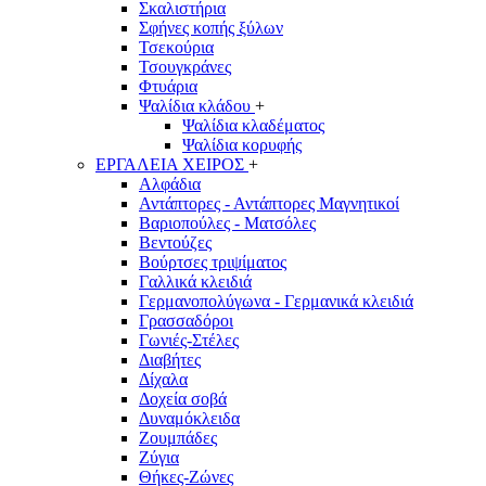
Σκαλιστήρια
Σφήνες κοπής ξύλων
Τσεκούρια
Τσουγκράνες
Φτυάρια
Ψαλίδια κλάδου
+
Ψαλίδια κλαδέματος
Ψαλίδια κορυφής
ΕΡΓΑΛΕΙΑ ΧΕΙΡΟΣ
+
Αλφάδια
Αντάπτορες - Αντάπτορες Μαγνητικοί
Βαριοπούλες - Ματσόλες
Βεντούζες
Βούρτσες τριψίματος
Γαλλικά κλειδιά
Γερμανοπολύγωνα - Γερμανικά κλειδιά
Γρασσαδόροι
Γωνιές-Στέλες
Διαβήτες
Δίχαλα
Δοχεία σοβά
Δυναμόκλειδα
Ζουμπάδες
Ζύγια
Θήκες-Ζώνες