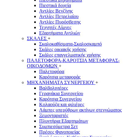
Πιεστικά δοχεία
Αντλίες Βενζίνης
Αντλίες Πετρελαίου
Αντλίες Πυρόσβεσης
Τεχνητές Λίμνες
Εξαρτήματα Αντλιών
ΣΚΑΛΕΣ
+
Σκαλοκαθίσματα-Σκαλοσκαμπό
Σκάλες οικιακής χρήσης
Σκάλες επαγγελματικής χρήσης
ΠΑΛΕΤΟΦΟΡΑ-ΚΑΡΟΤΣΙΑ ΜΕΤΑΦΟΡΑΣ-
ΟΙΚΟΔΟΜΩΝ
+
Παλετοφόρα
Καρότσια μεταφοράς
ΜΗΧΑΝΗΜΑΤΑ ΣΥΝΕΡΓΕΙΟΥ
+
Βαλβολινιέρες
Γερανάκια Συνεργείου
Καρότσια Συνεργείου
Κολαούζα και φιλιέρες
Λάμπες υπερύθρων ακτίνων στεγνώματος
Ξεμονταριστές
Πλυντήρια Εξαρτημάτων
Συμπιεσόμετρα Σετ
Πρέσες Φανοποιείας