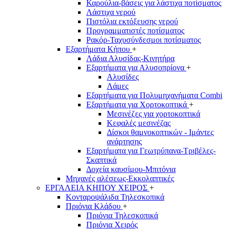
Καρούλια-βάσεις για λάστιχα ποτίσματος
Λάστιχα νερού
Πιστόλια εκτόξευσης νερού
Προγραμματιστές ποτίσματος
Ρακόρ-Ταχυσύνδεσμοι ποτίσματος
Εξαρτήματα Κήπου
+
Λάδια Αλυσίδας-Κινητήρα
Εξαρτήματα για Αλυσοπρίονα
+
Αλυσίδες
Λάμες
Εξαρτήματα για Πολυμηχανήματα Combi
Εξαρτήματα για Χορτοκοπτικά
+
Μεσινέζες για χορτοκοπτικά
Κεφαλές μεσινέζας
Δίσκοι θαμνοκοπτικών - Ιμάντες
ανάρτησης
Εξαρτήματα για Γεωτρύπανα-Τριβέλες-
Σκαπτικά
Δοχεία καυσίμου-Μπιτόνια
Μηχανές αλέσεως-Εκκολαπτικές
ΕΡΓΑΛΕΙΑ ΚΗΠΟΥ ΧΕΙΡΟΣ
+
Κονταροψάλιδα Τηλεσκοπικά
Πριόνια Κλάδου
+
Πριόνια Τηλεσκοπικά
Πριόνια Χειρός