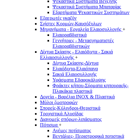
Ψεκαστικά Συστήματα Βενζίνης
Ψεκαστικά Συστήματα Μπαταρίας
Εξαρτήματα Ψεκαστικών Συστημάτων
Εξαερωτές γκαζόν
Σχίστες Κορμών-Καυσόξυλων
Μηχανήματα - Εργαλεία Ελαιοσυλλογής
+
Ελαιοραβδιστικά
Γεννήτριες - Μετασχηματιστές
Ελαιοραβδιστικών
Δίχτυα Σκίασης - Ελαιόδιχτα - Σακιά
Ελλαιοσυλλογής
+
Δίχτυα Σκίασης-Δίχτυα
Ελαιόδιχτα-Ελαιόπανα
Σακιά Ελαιοσυλλογής
Υφάσματα Εδαφοκάλυψης
Φράκτες κήπου-Σύρματα κηπουρικής-
Πλακάκια πλαστικά
Δοχεία - Βαρέλια INOX & Πλαστικά
Μύλοι ζωοτροφών
Σπορείς-Κύλινδροι-Θεριστικά
Τροχιστικά Αλυσίδας
Διανομείς σπόρων-λιπάσματος
Πότισμα
+
Ανέμες ποτίσματος
Βεντάλιες- Περιστροφικά ποτιστικά