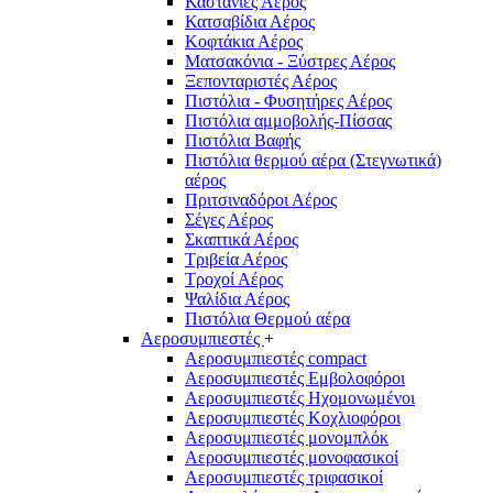
Καστάνιες Αέρος
Κατσαβίδια Αέρος
Κοφτάκια Αέρος
Ματσακόνια - Ξύστρες Αέρος
Ξεπονταριστές Αέρος
Πιστόλια - Φυσητήρες Αέρος
Πιστόλια αμμοβολής-Πίσσας
Πιστόλια Βαφής
Πιστόλια θερμού αέρα (Στεγνωτικά)
αέρος
Πριτσιναδόροι Αέρος
Σέγες Αέρος
Σκαπτικά Αέρος
Τριβεία Αέρος
Τροχοί Αέρος
Ψαλίδια Αέρος
Πιστόλια Θερμού αέρα
Αεροσυμπιεστές
+
Αεροσυμπιεστές compact
Αεροσυμπιεστές Εμβολοφόροι
Αεροσυμπιεστές Ηχομονωμένοι
Αεροσυμπιεστές Κοχλιοφόροι
Αεροσυμπιεστές μονομπλόκ
Αεροσυμπιεστές μονοφασικοί
Αεροσυμπιεστές τριφασικοί