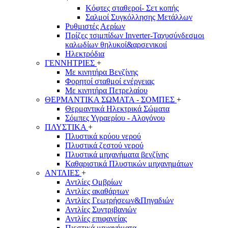
Κόφτες σταθεροί- Σετ κοπής
Σαλμοί Συγκόλλησης Μετάλλων
Ρυθμιστές Αερίων
Πρίζες τσιμπίδων Inverter-Ταχυσύνδεσμοι
καλωδίων θηλυκοί&αρσενικοιί
Ηλεκτρόδια
ΓΕΝΝΗΤΡΙΕΣ
+
Με κινητήρα Βενζίνης
Φορητοί σταθμοί ενέργειας
Με κινητήρα Πετρελαίου
ΘΕΡΜΑΝΤΙΚΑ ΣΩΜΑΤΑ - ΣΟΜΠΕΣ
+
Θερμαντικά Ηλεκτρικά Σώματα
Σόμπες Υγραερίου - Αλογόνου
ΠΛΥΣΤΙΚΑ
+
Πλυστικά κρύου νερού
Πλυστικά ζεστού νερού
Πλυστικά μηχανήματα βενζίνης
Καθαριστικά Πλυστικών μηχανημάτων
ΑΝΤΛΙΕΣ
+
Αντλίες Ομβρίων
Αντλίες ακαθάρτων
Αντλίες Γεωτρήσεων&Πηγαδιών
Αντλίες Συντριβανιών
Αντλίες επιφανείας
Πιεστικά μηχανήματα