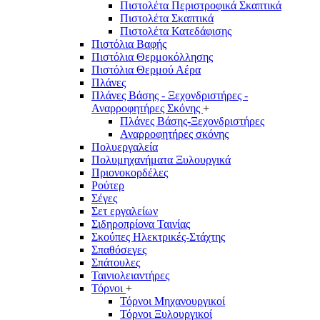
Πιστολέτα Περιστροφικά Σκαπτικά
Πιστολέτα Σκαπτικά
Πιστολέτα Κατεδάφισης
Πιστόλια Βαφής
Πιστόλια Θερμοκόλλησης
Πιστόλια Θερμού Αέρα
Πλάνες
Πλάνες Βάσης - Ξεχονδριστήρες -
Αναρροφητήρες Σκόνης
+
Πλάνες Βάσης-Ξεχονδριστήρες
Αναρροφητήρες σκόνης
Πολυεργαλεία
Πολυμηχανήματα Ξυλουργικά
Πριονοκορδέλες
Ρούτερ
Σέγες
Σετ εργαλείων
Σιδηροπρίονα Ταινίας
Σκούπες Ηλεκτρικές-Στάχτης
Σπαθόσεγες
Σπάτουλες
Ταινιολειαντήρες
Τόρνοι
+
Τόρνοι Μηχανουργικοί
Τόρνοι Ξυλουργικοί