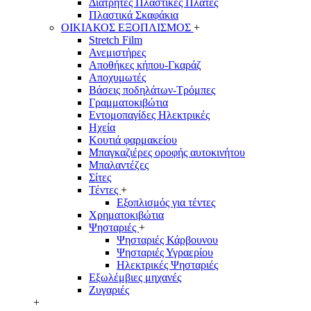
Διάτρητες Πλαστικές Πλάτες
Πλαστικά Σκαφάκια
ΟΙΚΙΑΚΟΣ ΕΞΟΠΛΙΣΜΟΣ
+
Stretch Film
Ανεμιστήρες
Αποθήκες κήπου-Γκαράζ
Αποχυμωτές
Βάσεις ποδηλάτων-Τρόμπες
Γραμματοκιβώτια
Εντομοπαγίδες Ηλεκτρικές
Ηχεία
Κουτιά φαρμακείου
Μπαγκαζιέρες οροφής αυτοκινήτου
Μπαλαντέζες
Σίτες
Τέντες
+
Εξοπλισμός για τέντες
Χρηματοκιβώτια
Ψησταριές
+
Ψησταριές Κάρβουνου
Ψησταριές Υγραερίου
Ηλεκτρικές Ψησταριές
Εξωλέμβιες μηχανές
Ζυγαριές
+