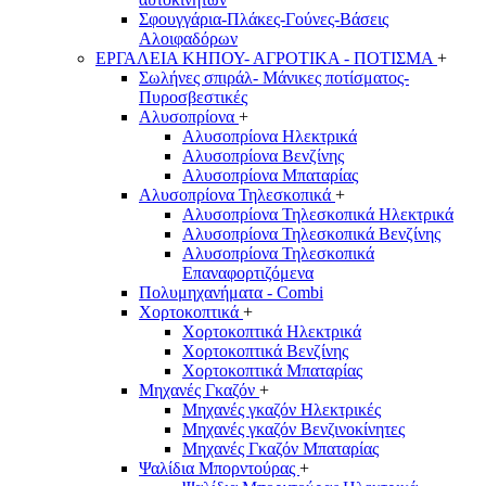
Σφουγγάρια-Πλάκες-Γούνες-Βάσεις
Αλοιφαδόρων
ΕΡΓΑΛΕΙΑ ΚΗΠΟΥ- ΑΓΡΟΤΙΚΑ - ΠΟΤΙΣΜΑ
+
Σωλήνες σπιράλ- Μάνικες ποτίσματος-
Πυροσβεστικές
Αλυσοπρίονα
+
Αλυσοπρίονα Ηλεκτρικά
Αλυσοπρίονα Βενζίνης
Αλυσοπρίονα Μπαταρίας
Αλυσοπρίονα Τηλεσκοπικά
+
Αλυσοπρίονα Τηλεσκοπικά Ηλεκτρικά
Αλυσοπρίονα Τηλεσκοπικά Βενζίνης
Αλυσοπρίονα Τηλεσκοπικά
Επαναφορτιζόμενα
Πολυμηχανήματα - Combi
Χορτοκοπτικά
+
Χορτοκοπτικά Ηλεκτρικά
Χορτοκοπτικά Βενζίνης
Χορτοκοπτικά Μπαταρίας
Μηχανές Γκαζόν
+
Μηχανές γκαζόν Ηλεκτρικές
Μηχανές γκαζόν Βενζινοκίνητες
Μηχανές Γκαζόν Μπαταρίας
Ψαλίδια Μπορντούρας
+