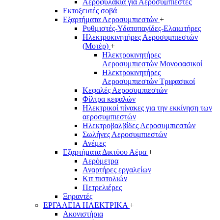
Αεροφυλάκια για Αεροσυμπιεστές
Εκτοξευτές σοβά
Εξαρτήματα Αεροσυμπιεστών
+
Ρυθμιστές-Υδατοπαγίδες-Ελαιωτήρες
Ηλεκτροκινητήρες Αεροσυμπιεστών
(Μοτέρ)
+
Ηλεκτροκινητήρες
Αεροσυμπιεστών Μονοφασικοί
Ηλεκτροκινητήρες
Αεροσυμπιεστών Τριφασικοί
Κεφαλές Αεροσυμπιεστών
Φίλτρα κεφαλών
Ηλεκτρικοί πίνακες για την εκκίνηση των
αεροσυμπιεστών
Ηλεκτροβαλβίδες Αεροσυμπιεστών
Σωλήνες Αεροσυμπιεστών
Ανέμες
Εξαρτήματα Δικτύου Αέρα
+
Αερόμετρα
Αναρτήρες εργαλείων
Κιτ πιστολιών
Πετρελιέρες
Ξηραντές
ΕΡΓΑΛΕΙΑ ΗΛΕΚΤΡΙΚΑ
+
Ακονιστήρια