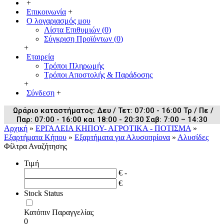
+
Επικοινωνία
+
Ο λογαριασμός μου
Λίστα Επιθυμιών (
0
)
Σύγκριση Προϊόντων (
0
)
+
Εταιρεία
Τρόποι Πληρωμής
Τρόποι Αποστολής & Παράδοσης
+
Σύνδεση
+
Ωράριο καταστήματος: Δευ / Τετ: 07:00 - 16:00 Τρ / Πε /
Παρ: 07:00 - 16:00 και 18:00 - 20:30 Σαβ: 7:00 – 14:30
Αρχική
»
ΕΡΓΑΛΕΙΑ ΚΗΠΟΥ- ΑΓΡΟΤΙΚΑ - ΠΟΤΙΣΜΑ
»
Εξαρτήματα Κήπου
»
Εξαρτήματα για Αλυσοπρίονα
»
Αλυσίδες
Φίλτρα Αναζήτησης
Τιμή
€ -
€
Stock Status
Κατόπιν Παραγγελίας
0