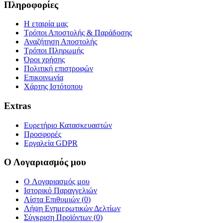
Πληροφορίες
Η εταιρία μας
Τρόποι Αποστολής & Παράδοσης
Αναζήτηση Αποστολής
Τρόποι Πληρωμής
Όροι χρήσης
Πολιτική επιστροφών
Επικοινωνία
Χάρτης Ιστότοπου
Extras
Ευρετήριο Κατασκευαστών
Προσφορές
Εργαλεία GDPR
Ο Λογαριασμός μου
O Λογαριασμός μου
Ιστορικό Παραγγελιών
Λίστα Επιθυμιών (
0
)
Λήψη Ενημερωτικών Δελτίων
Σύγκριση Προϊόντων (
0
)