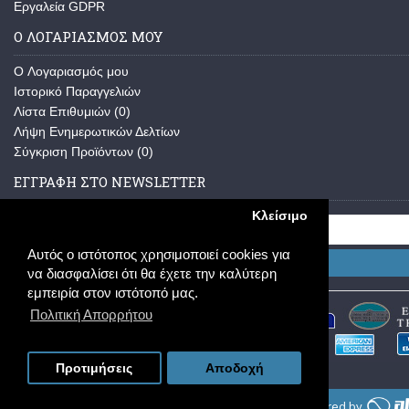
Εργαλεία GDPR
Ο ΛΟΓΑΡΙΑΣΜΌΣ ΜΟΥ
O Λογαριασμός μου
Ιστορικό Παραγγελιών
Λίστα Επιθυμιών (
0
)
Λήψη Ενημερωτικών Δελτίων
Σύγκριση Προϊόντων (
0
)
ΕΓΓΡΑΦΉ ΣΤΟ NEWSLETTER
Κλείσιμο
Αυτός ο ιστότοπος χρησιμοποιεί cookies για
Εγγραφή
να διασφαλίσει ότι θα έχετε την καλύτερη
εμπειρία στον ιστότοπό μας.
Πολιτική Απορρήτου
Προτιμήσεις
Αποδοχή
Copyright © 2013-2026, Κ. & Ε. ΠΑΥΛΑΤΟΥ Ο.Ε. - powered by