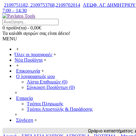
2109751182, 2109753768,2109702014
ΛΕΩΦ. ΑΓ. ΔΗΜΗΤΡΙΟΥ 7
7:00 – 14:30
0 προϊόν(τα) - 0,00€
Τα καλάθι αγορών σας είναι άδειο!
MENU
+
Όλες οι προσφορές
+
Νέα Προϊόντα
+
+
Επικοινωνία
+
Ο λογαριασμός μου
Λίστα Επιθυμιών (
0
)
Σύγκριση Προϊόντων (
0
)
+
Εταιρεία
Τρόποι Πληρωμής
Τρόποι Αποστολής & Παράδοσης
+
Σύνδεση
+
Ωράριο καταστήματος: Δευ