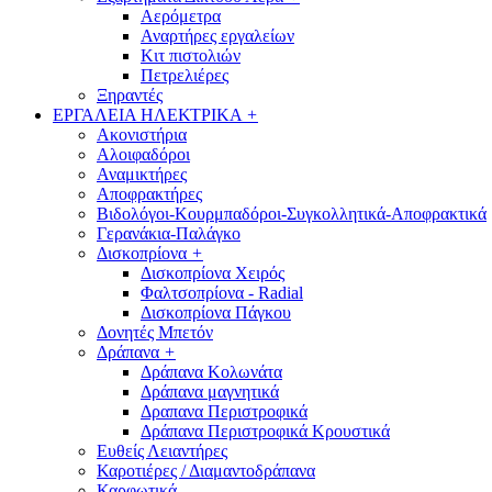
Αερόμετρα
Αναρτήρες εργαλείων
Κιτ πιστολιών
Πετρελιέρες
Ξηραντές
ΕΡΓΑΛΕΙΑ ΗΛΕΚΤΡΙΚΑ
+
Ακονιστήρια
Αλοιφαδόροι
Αναμικτήρες
Αποφρακτήρες
Βιδολόγοι-Κουρμπαδόροι-Συγκολλητικά-Αποφρακτικά
Γερανάκια-Παλάγκο
Δισκοπρίονα
+
Δισκοπρίονα Χειρός
Φαλτσοπρίονα - Radial
Δισκοπρίονα Πάγκου
Δονητές Μπετόν
Δράπανα
+
Δράπανα Κολωνάτα
Δράπανα μαγνητικά
Δραπανα Περιστροφικά
Δράπανα Περιστροφικά Κρουστικά
Ευθείς Λειαντήρες
Καροτιέρες / Διαμαντοδράπανα
Καρφωτικά