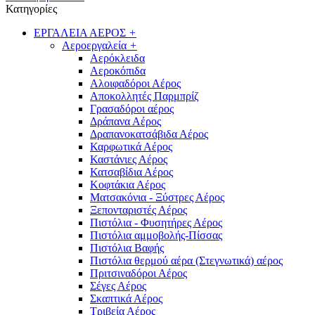
Κατηγορίες
ΕΡΓΑΛΕΙΑ ΑΕΡΟΣ
+
Αεροεργαλεία
+
Αερόκλειδα
Αεροκόπιδα
Αλοιφαδόροι Αέρος
Αποκολλητές Παρμπρίζ
Γρασαδόροι αέρος
Δράπανα Αέρος
Δραπανοκατσάβιδα Αέρος
Καρφωτικά Αέρος
Καστάνιες Αέρος
Κατσαβίδια Αέρος
Κοφτάκια Αέρος
Ματσακόνια - Ξύστρες Αέρος
Ξεπονταριστές Αέρος
Πιστόλια - Φυσητήρες Αέρος
Πιστόλια αμμοβολής-Πίσσας
Πιστόλια Βαφής
Πιστόλια θερμού αέρα (Στεγνωτικά) αέρος
Πριτσιναδόροι Αέρος
Σέγες Αέρος
Σκαπτικά Αέρος
Τριβεία Αέρος