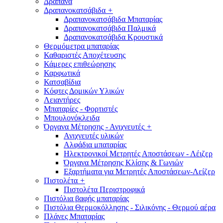
Δράπανα
Δραπανοκατσάβιδα
+
Δραπανοκατσάβιδα Μπαταρίας
Δραπανοκατσάβιδα Παλμικά
Δραπανοκατσάβιδα Κρουστικά
Θερμόμετρα μπαταρίας
Καθαριστές Αποχέτευσης
Κάμερες επιθεώρησης
Καρφωτικά
Κατσαβίδια
Κόφτες Δομικών Υλικών
Λειαντήρες
Μπαταρίες - Φορτιστές
Μπουλονόκλειδα
Όργανα Μέτρησης - Ανιχνευτές
+
Ανιχνευτές υλικών
Αλφάδια μπαταρίας
Ηλεκτρονικοί Μετρητές Αποστάσεων - Λέιζερ
Όργανα Μέτρησης Κλίσης & Γωνιών
Εξαρτήματα για Μετρητές Αποστάσεων-Λείζερ
Πιστολέτα
+
Πιστολέτα Περιστροφικά
Πιστόλια βαφής μπαταρίας
Πιστόλια Θερμοκόλλησης - Σιλικόνης - Θερμού αέρα
Πλάνες Μπαταρίας