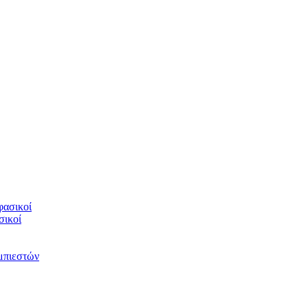
φασικοί
σικοί
υμπιεστών