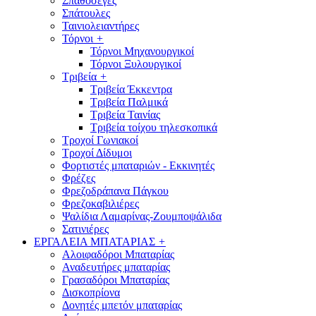
Σπαθόσεγες
Σπάτουλες
Ταινιολειαντήρες
Τόρνοι
+
Τόρνοι Μηχανουργικοί
Τόρνοι Ξυλουργικοί
Τριβεία
+
Τριβεία Έκκεντρα
Τριβεία Παλμικά
Τριβεία Ταινίας
Τριβεία τοίχου τηλεσκοπικά
Τροχοί Γωνιακοί
Τροχοί Δίδυμοι
Φορτιστές μπαταριών - Εκκινητές
Φρέζες
Φρεζοδράπανα Πάγκου
Φρεζοκαβιλιέρες
Ψαλίδια Λαμαρίνας-Ζουμποψάλιδα
Σατινιέρες
ΕΡΓΑΛΕΙΑ ΜΠΑΤΑΡΙΑΣ
+
Αλοιφαδόροι Μπαταρίας
Αναδευτήρες μπαταρίας
Γρασαδόροι Μπαταρίας
Δισκοπρίονα
Δονητές μπετόν μπαταρίας