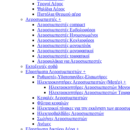
Τροχοί Αέρος
Ψαλίδια Αέρος
Πιστόλια Θερμού αέρα
Αεροσυμπιεστές
+
Αεροσυμπιεστές compact
Αεροσυμπιεστές Εμβολοφόροι
Αεροσυμπιεστές Ηχομονωμένοι
Αεροσυμπιεστές Κοχλιοφόροι
Αεροσυμπιεστές μονομπλόκ
Αεροσυμπιεστές μονοφασικοί
Αεροσυμπιεστές τριφασικοί
Αεροφυλάκια για Αεροσυμπιεστές
Εκτοξευτές σοβά
Εξαρτήματα Αεροσυμπιεστών
+
Ρυθμιστές-Υδατοπαγίδες-Ελαιωτήρες
Ηλεκτροκινητήρες Αεροσυμπιεστών (Μοτέρ)
+
Ηλεκτροκινητήρες Αεροσυμπιεστών Μονο
Ηλεκτροκινητήρες Αεροσυμπιεστών Τριφα
Κεφαλές Αεροσυμπιεστών
Φίλτρα κεφαλών
Ηλεκτρικοί πίνακες για την εκκίνηση των αεροσ
Ηλεκτροβαλβίδες Αεροσυμπιεστών
Σωλήνες Αεροσυμπιεστών
Ανέμες
Εξαρτήματα Δικτύου Αέρα
+