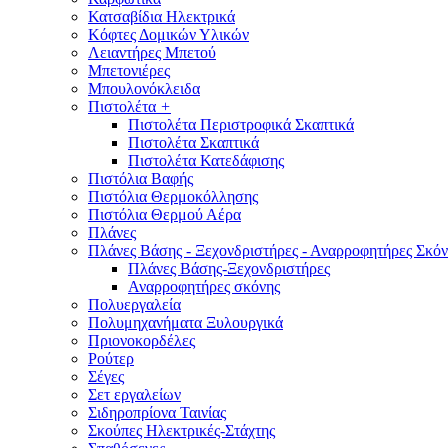
Κατσαβίδια Ηλεκτρικά
Κόφτες Δομικών Υλικών
Λειαντήρες Μπετού
Μπετονιέρες
Μπουλονόκλειδα
Πιστολέτα
+
Πιστολέτα Περιστροφικά Σκαπτικά
Πιστολέτα Σκαπτικά
Πιστολέτα Κατεδάφισης
Πιστόλια Βαφής
Πιστόλια Θερμοκόλλησης
Πιστόλια Θερμού Αέρα
Πλάνες
Πλάνες Βάσης - Ξεχονδριστήρες - Αναρροφητήρες Σκόν
Πλάνες Βάσης-Ξεχονδριστήρες
Αναρροφητήρες σκόνης
Πολυεργαλεία
Πολυμηχανήματα Ξυλουργικά
Πριονοκορδέλες
Ρούτερ
Σέγες
Σετ εργαλείων
Σιδηροπρίονα Ταινίας
Σκούπες Ηλεκτρικές-Στάχτης