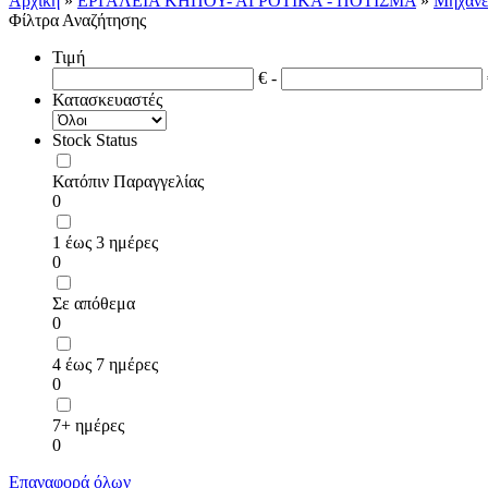
Αρχική
»
ΕΡΓΑΛΕΙΑ ΚΗΠΟΥ- ΑΓΡΟΤΙΚΑ - ΠΟΤΙΣΜΑ
»
Μηχανέ
Φίλτρα Αναζήτησης
Τιμή
€ -
Κατασκευαστές
Stock Status
Κατόπιν Παραγγελίας
0
1 έως 3 ημέρες
0
Σε απόθεμα
0
4 έως 7 ημέρες
0
7+ ημέρες
0
Επαναφορά όλων