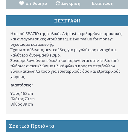
Επιθυμητό
Σύγκριση
Εκτύπωση
ΠΕΡΙΓΡΑΦΉ
Η σειρά SPAZIO της Ιταλικής Artplast περιλαμβάνει πρακτικές
και ανταγωνιστικές ντουλάπες με ένα "value for money"
σχεδιασμό κατασκευής.
Έχουν ατσάλινους μεντεσέδες, για μεγαλύτερη αντοχή και
καλύτερο άνοιγμα-κλείσμο.
Συναρμολογούνται εύκολα και παράγονται στην Ιταλία από
πλήρως ανακυκλώσιμα υλικά φιλικά προς το περιβάλλον.
Είναι κατάλληλα τόσο για εσωτερικούς όσο και εξωτερικούς
χώρους
Διαστάσεις :
Υψος 165 cm
Πλάτος 70 cm
Βάθος 39 cm
Σχετικά Προϊόντα