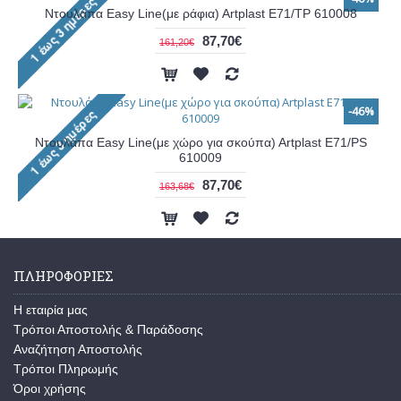
Ντουλάπα Easy Line(με ράφια) Artplast E71/TP 610008
87,70€
161,20€
-46%
Ντουλάπα Easy Line(με χώρο για σκούπα) Artplast E71/PS
610009
87,70€
163,68€
ΠΛΗΡΟΦΟΡΊΕΣ
Η εταιρία μας
Τρόποι Αποστολής & Παράδοσης
Αναζήτηση Αποστολής
Τρόποι Πληρωμής
Όροι χρήσης