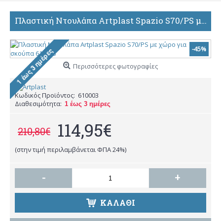
Πλαστική Ντουλάπα Artplast Spazio S70/PS με χώρο για σκούπα 610003
-45%
Περισσότερες φωτογραφίες
Κωδικός Προϊόντος:
610003
Διαθεσιμότητα:
1 έως 3 ημέρες
114,95€
210,80€
(στην τιμή περιλαμβάνεται ΦΠΑ 24%)
-
+
ΚΑΛΆΘΙ