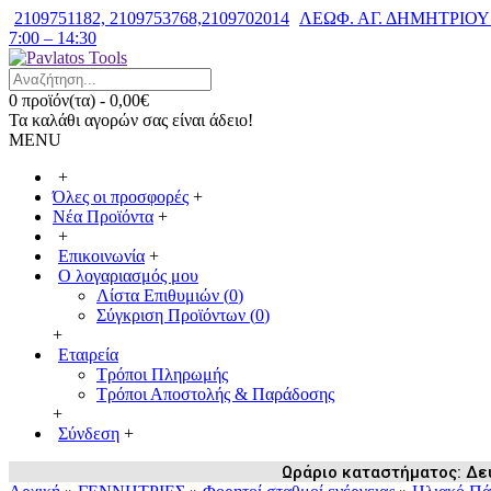
2109751182, 2109753768,2109702014
ΛΕΩΦ. ΑΓ. ΔΗΜΗΤΡΙΟΥ 7
7:00 – 14:30
0 προϊόν(τα) - 0,00€
Τα καλάθι αγορών σας είναι άδειο!
MENU
+
Όλες οι προσφορές
+
Νέα Προϊόντα
+
+
Επικοινωνία
+
Ο λογαριασμός μου
Λίστα Επιθυμιών (
0
)
Σύγκριση Προϊόντων (
0
)
+
Εταιρεία
Τρόποι Πληρωμής
Τρόποι Αποστολής & Παράδοσης
+
Σύνδεση
+
Ωράριο καταστήματος: Δευ /