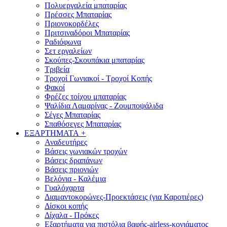
Πολυεργαλεία μπαταρίας
Πρέσσες Μπαταρίας
Πριονοκορδέλες
Πριτσιναδόροι Μπαταρίας
Ραδιόφωνα
Σετ εργαλείων
Σκούπες-Σκουπάκια μπαταρίας
Τριβεία
Τροχοί Γωνιακοί - Τροχοί Κοπής
Φακοί
Φρέζες τοίχου μπαταρίας
Ψαλίδια Λαμαρίνας - Ζουμποψάλιδα
Σέγες Μπαταρίας
Σπαθόσεγες Μπαταρίας
ΕΞΑΡΤΗΜΑΤΑ
+
Αναδευτήρες
Βάσεις γωνιακών τροχών
Βάσεις δραπάνων
Βάσεις πριονιών
Βελόνια - Καλέμια
Γυαλόχαρτα
Διαμαντοκορώνες-Προεκτάσεις (για Καροτιέρες)
Δίσκοι κοπής
Δίχαλα - Πρόκες
Εξαρτήματα για πιστόλια βαφής-airless-κονιάματος