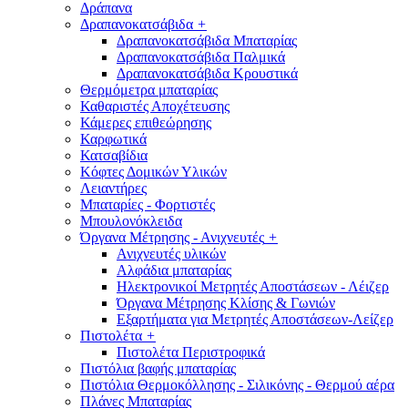
Δράπανα
Δραπανοκατσάβιδα
+
Δραπανοκατσάβιδα Μπαταρίας
Δραπανοκατσάβιδα Παλμικά
Δραπανοκατσάβιδα Κρουστικά
Θερμόμετρα μπαταρίας
Καθαριστές Αποχέτευσης
Κάμερες επιθεώρησης
Καρφωτικά
Κατσαβίδια
Κόφτες Δομικών Υλικών
Λειαντήρες
Μπαταρίες - Φορτιστές
Μπουλονόκλειδα
Όργανα Μέτρησης - Ανιχνευτές
+
Ανιχνευτές υλικών
Αλφάδια μπαταρίας
Ηλεκτρονικοί Μετρητές Αποστάσεων - Λέιζερ
Όργανα Μέτρησης Κλίσης & Γωνιών
Εξαρτήματα για Μετρητές Αποστάσεων-Λείζερ
Πιστολέτα
+
Πιστολέτα Περιστροφικά
Πιστόλια βαφής μπαταρίας
Πιστόλια Θερμοκόλλησης - Σιλικόνης - Θερμού αέρα
Πλάνες Μπαταρίας