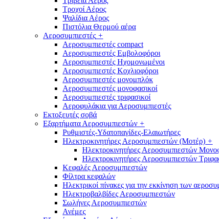
Τριβεία Αέρος
Τροχοί Αέρος
Ψαλίδια Αέρος
Πιστόλια Θερμού αέρα
Αεροσυμπιεστές
+
Αεροσυμπιεστές compact
Αεροσυμπιεστές Εμβολοφόροι
Αεροσυμπιεστές Ηχομονωμένοι
Αεροσυμπιεστές Κοχλιοφόροι
Αεροσυμπιεστές μονομπλόκ
Αεροσυμπιεστές μονοφασικοί
Αεροσυμπιεστές τριφασικοί
Αεροφυλάκια για Αεροσυμπιεστές
Εκτοξευτές σοβά
Εξαρτήματα Αεροσυμπιεστών
+
Ρυθμιστές-Υδατοπαγίδες-Ελαιωτήρες
Ηλεκτροκινητήρες Αεροσυμπιεστών (Μοτέρ)
+
Ηλεκτροκινητήρες Αεροσυμπιεστών Μονο
Ηλεκτροκινητήρες Αεροσυμπιεστών Τριφα
Κεφαλές Αεροσυμπιεστών
Φίλτρα κεφαλών
Ηλεκτρικοί πίνακες για την εκκίνηση των αεροσ
Ηλεκτροβαλβίδες Αεροσυμπιεστών
Σωλήνες Αεροσυμπιεστών
Ανέμες