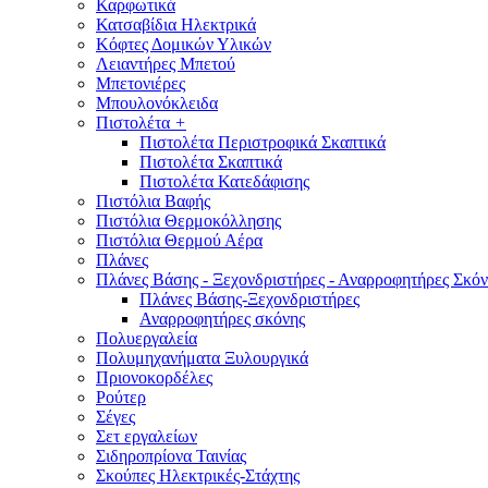
Καρφωτικά
Κατσαβίδια Ηλεκτρικά
Κόφτες Δομικών Υλικών
Λειαντήρες Μπετού
Μπετονιέρες
Μπουλονόκλειδα
Πιστολέτα
+
Πιστολέτα Περιστροφικά Σκαπτικά
Πιστολέτα Σκαπτικά
Πιστολέτα Κατεδάφισης
Πιστόλια Βαφής
Πιστόλια Θερμοκόλλησης
Πιστόλια Θερμού Αέρα
Πλάνες
Πλάνες Βάσης - Ξεχονδριστήρες - Αναρροφητήρες Σκόν
Πλάνες Βάσης-Ξεχονδριστήρες
Αναρροφητήρες σκόνης
Πολυεργαλεία
Πολυμηχανήματα Ξυλουργικά
Πριονοκορδέλες
Ρούτερ
Σέγες
Σετ εργαλείων
Σιδηροπρίονα Ταινίας
Σκούπες Ηλεκτρικές-Στάχτης