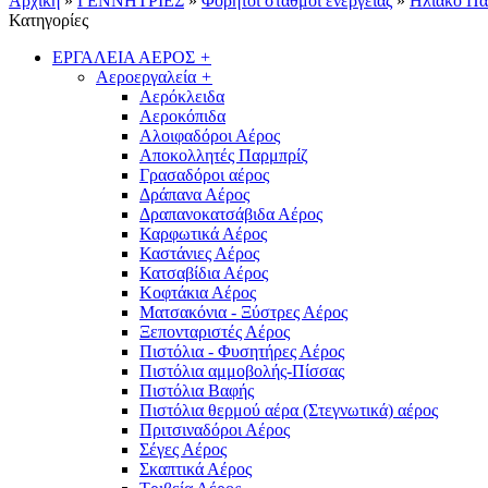
Αρχική
»
ΓΕΝΝΗΤΡΙΕΣ
»
Φορητοί σταθμοί ενέργειας
»
Hλιακό Π
Κατηγορίες
ΕΡΓΑΛΕΙΑ ΑΕΡΟΣ
+
Αεροεργαλεία
+
Αερόκλειδα
Αεροκόπιδα
Αλοιφαδόροι Αέρος
Αποκολλητές Παρμπρίζ
Γρασαδόροι αέρος
Δράπανα Αέρος
Δραπανοκατσάβιδα Αέρος
Καρφωτικά Αέρος
Καστάνιες Αέρος
Κατσαβίδια Αέρος
Κοφτάκια Αέρος
Ματσακόνια - Ξύστρες Αέρος
Ξεπονταριστές Αέρος
Πιστόλια - Φυσητήρες Αέρος
Πιστόλια αμμοβολής-Πίσσας
Πιστόλια Βαφής
Πιστόλια θερμού αέρα (Στεγνωτικά) αέρος
Πριτσιναδόροι Αέρος
Σέγες Αέρος
Σκαπτικά Αέρος