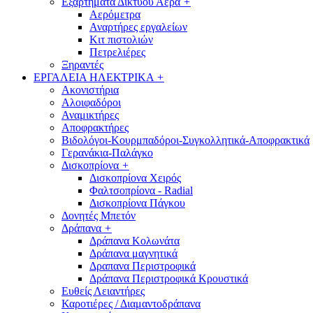
Εξαρτήματα Δικτύου Αέρα
+
Αερόμετρα
Αναρτήρες εργαλείων
Κιτ πιστολιών
Πετρελιέρες
Ξηραντές
ΕΡΓΑΛΕΙΑ ΗΛΕΚΤΡΙΚΑ
+
Ακονιστήρια
Αλοιφαδόροι
Αναμικτήρες
Αποφρακτήρες
Βιδολόγοι-Κουρμπαδόροι-Συγκολλητικά-Αποφρακτικά
Γερανάκια-Παλάγκο
Δισκοπρίονα
+
Δισκοπρίονα Χειρός
Φαλτσοπρίονα - Radial
Δισκοπρίονα Πάγκου
Δονητές Μπετόν
Δράπανα
+
Δράπανα Κολωνάτα
Δράπανα μαγνητικά
Δραπανα Περιστροφικά
Δράπανα Περιστροφικά Κρουστικά
Ευθείς Λειαντήρες
Καροτιέρες / Διαμαντοδράπανα