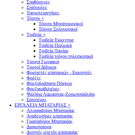
Σπαθόσεγες
Σπάτουλες
Ταινιολειαντήρες
Τόρνοι
+
Τόρνοι Μηχανουργικοί
Τόρνοι Ξυλουργικοί
Τριβεία
+
Τριβεία Έκκεντρα
Τριβεία Παλμικά
Τριβεία Ταινίας
Τριβεία τοίχου τηλεσκοπικά
Τροχοί Γωνιακοί
Τροχοί Δίδυμοι
Φορτιστές μπαταριών - Εκκινητές
Φρέζες
Φρεζοδράπανα Πάγκου
Φρεζοκαβιλιέρες
Ψαλίδια Λαμαρίνας-Ζουμποψάλιδα
Σατινιέρες
ΕΡΓΑΛΕΙΑ ΜΠΑΤΑΡΙΑΣ
+
Αλοιφαδόροι Μπαταρίας
Αναδευτήρες μπαταρίας
Γρασαδόροι Μπαταρίας
Δισκοπρίονα
Δονητές μπετόν μπαταρίας