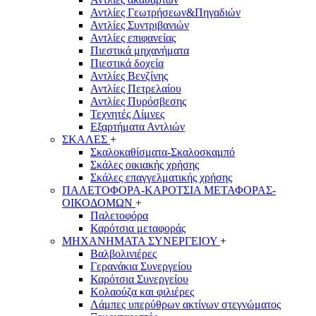
Αντλίες Γεωτρήσεων&Πηγαδιών
Αντλίες Συντριβανιών
Αντλίες επιφανείας
Πιεστικά μηχανήματα
Πιεστικά δοχεία
Αντλίες Βενζίνης
Αντλίες Πετρελαίου
Αντλίες Πυρόσβεσης
Τεχνητές Λίμνες
Εξαρτήματα Αντλιών
ΣΚΑΛΕΣ
+
Σκαλοκαθίσματα-Σκαλοσκαμπό
Σκάλες οικιακής χρήσης
Σκάλες επαγγελματικής χρήσης
ΠΑΛΕΤΟΦΟΡΑ-ΚΑΡΟΤΣΙΑ ΜΕΤΑΦΟΡΑΣ-
ΟΙΚΟΔΟΜΩΝ
+
Παλετοφόρα
Καρότσια μεταφοράς
ΜΗΧΑΝΗΜΑΤΑ ΣΥΝΕΡΓΕΙΟΥ
+
Βαλβολινιέρες
Γερανάκια Συνεργείου
Καρότσια Συνεργείου
Κολαούζα και φιλιέρες
Λάμπες υπερύθρων ακτίνων στεγνώματος