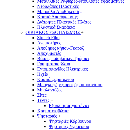
Μεταλλικές Ραφιέρες-Ντουλάπες Υφασμάτινες
Ντουλάπες Πλαστικές
Μπαούλα Αποθήκευσης
Κουτιά Αποθήκευσης
Διάτρητες Πλαστικές Πλάτες
Πλαστικά Σκαφάκια
ΟΙΚΙΑΚΟΣ ΕΞΟΠΛΙΣΜΟΣ
+
Stretch Film
Ανεμιστήρες
Αποθήκες κήπου-Γκαράζ
Αποχυμωτές
Βάσεις ποδηλάτων-Τρόμπες
Γραμματοκιβώτια
Εντομοπαγίδες Ηλεκτρικές
Ηχεία
Κουτιά φαρμακείου
Μπαγκαζιέρες οροφής αυτοκινήτου
Μπαλαντέζες
Σίτες
Τέντες
+
Εξοπλισμός για τέντες
Χρηματοκιβώτια
Ψησταριές
+
Ψησταριές Κάρβουνου
Ψησταριές Υγραερίου