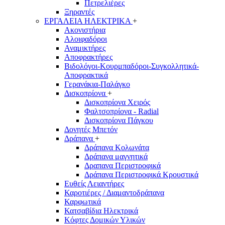
Πετρελιέρες
Ξηραντές
ΕΡΓΑΛΕΙΑ ΗΛΕΚΤΡΙΚΑ
+
Ακονιστήρια
Αλοιφαδόροι
Αναμικτήρες
Αποφρακτήρες
Βιδολόγοι-Κουρμπαδόροι-Συγκολλητικά-
Αποφρακτικά
Γερανάκια-Παλάγκο
Δισκοπρίονα
+
Δισκοπρίονα Χειρός
Φαλτσοπρίονα - Radial
Δισκοπρίονα Πάγκου
Δονητές Μπετόν
Δράπανα
+
Δράπανα Κολωνάτα
Δράπανα μαγνητικά
Δραπανα Περιστροφικά
Δράπανα Περιστροφικά Κρουστικά
Ευθείς Λειαντήρες
Καροτιέρες / Διαμαντοδράπανα
Καρφωτικά
Κατσαβίδια Ηλεκτρικά
Κόφτες Δομικών Υλικών