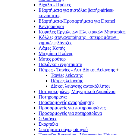
Δίχαλα - Πρόκες
Εξαρτήματα για πιστόλια βαφής-airless-
κονιάματος
Εξαρτήματα-Προσαρτήματα για Dremel
Κεντραδόροι
Κεφαλές Εργαλείων Ηλεκτρικών Μπαταρίας
Κόλλες στεγανοποίησης - σπειρωμάτων -
χημικές φλάντζες
Λάμες Κοπής
Μαχαίρια Πλάνης
Μύτες ρούτερ
Παλάγκου εξαρτήματα
Πέτρες - Ταινίες - Αυτ.Δίσκοι Λείανσης
+
Ταινίες λείανσης
Πέτρες λείανσης
Δίσκοι λείανσης αυτοκόλλητοι
Ποτηροκορώνες Μαγνητικού Δραπάνου
Ποτηροπρίονα
Προσαρμογείς αναρρόφησης
Προσαρμογείς για ποτηροκορώνες
Προσαρμογείς για ποτηροπρίονα
Σιλικόνες
Σκαρπέλα
Συστήματα ράγας οδηγού
Τραπέζια Εργασίας - Μεταφοράς-Πάγκοι