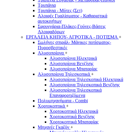
Τρυπάνια
Τρυπάνια - Μύτες (Σετ)
Αλοιφές Γυαλίσματος - Καθαριστικά
αυτοκινήτων
Σφουγγάρια-Πλάκες-Γούνες-Βάσεις
Αλοιφαδόρων
ΕΡΓΑΛΕΙΑ ΚΗΠΟΥ- ΑΓΡΟΤΙΚΑ - ΠΟΤΙΣΜΑ
+
Σωλήνες σπιράλ- Μάνικες ποτίσματος-
Πυροσβεστικές
Αλυσοπρίονα
+
Αλυσοπρίονα Ηλεκτρικά
Αλυσοπρίονα Βενζίνης
Αλυσοπρίονα Μπαταρίας
Αλυσοπρίονα Τηλεσκοπικά
+
Αλυσοπρίονα Τηλεσκοπικά Ηλεκτρικά
Αλυσοπρίονα Τηλεσκοπικά Βενζίνης
Αλυσοπρίονα Τηλεσκοπικά
Επαναφορτιζόμενα
Πολυμηχανήματα - Combi
Χορτοκοπτικά
+
Χορτοκοπτικά Ηλεκτρικά
Χορτοκοπτικά Βενζίνης
Χορτοκοπτικά Μπαταρίας
Μηχανές Γκαζόν
+