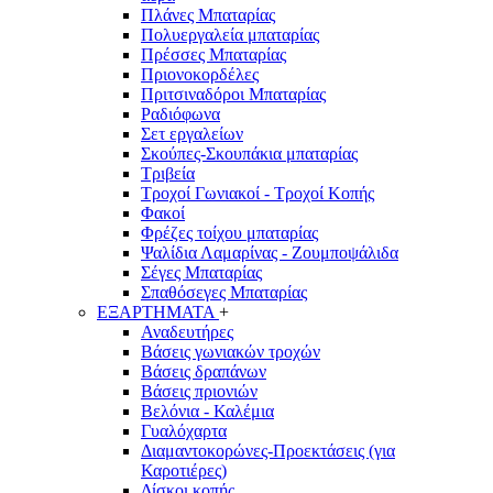
Πλάνες Μπαταρίας
Πολυεργαλεία μπαταρίας
Πρέσσες Μπαταρίας
Πριονοκορδέλες
Πριτσιναδόροι Μπαταρίας
Ραδιόφωνα
Σετ εργαλείων
Σκούπες-Σκουπάκια μπαταρίας
Τριβεία
Τροχοί Γωνιακοί - Τροχοί Κοπής
Φακοί
Φρέζες τοίχου μπαταρίας
Ψαλίδια Λαμαρίνας - Ζουμποψάλιδα
Σέγες Μπαταρίας
Σπαθόσεγες Μπαταρίας
ΕΞΑΡΤΗΜΑΤΑ
+
Αναδευτήρες
Βάσεις γωνιακών τροχών
Βάσεις δραπάνων
Βάσεις πριονιών
Βελόνια - Καλέμια
Γυαλόχαρτα
Διαμαντοκορώνες-Προεκτάσεις (για
Καροτιέρες)
Δίσκοι κοπής