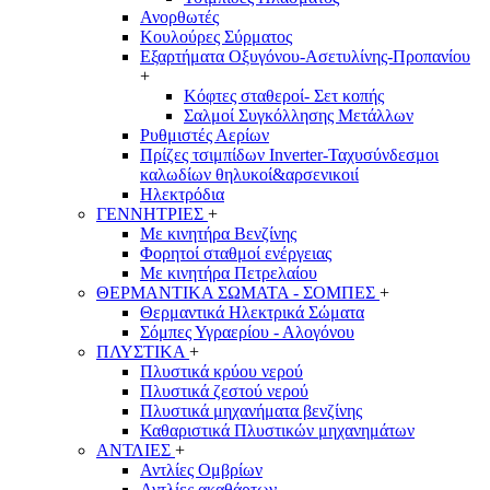
Ανορθωτές
Κουλούρες Σύρματος
Εξαρτήματα Οξυγόνου-Ασετυλίνης-Προπανίου
+
Κόφτες σταθεροί- Σετ κοπής
Σαλμοί Συγκόλλησης Μετάλλων
Ρυθμιστές Αερίων
Πρίζες τσιμπίδων Inverter-Ταχυσύνδεσμοι
καλωδίων θηλυκοί&αρσενικοιί
Ηλεκτρόδια
ΓΕΝΝΗΤΡΙΕΣ
+
Με κινητήρα Βενζίνης
Φορητοί σταθμοί ενέργειας
Με κινητήρα Πετρελαίου
ΘΕΡΜΑΝΤΙΚΑ ΣΩΜΑΤΑ - ΣΟΜΠΕΣ
+
Θερμαντικά Ηλεκτρικά Σώματα
Σόμπες Υγραερίου - Αλογόνου
ΠΛΥΣΤΙΚΑ
+
Πλυστικά κρύου νερού
Πλυστικά ζεστού νερού
Πλυστικά μηχανήματα βενζίνης
Καθαριστικά Πλυστικών μηχανημάτων
ΑΝΤΛΙΕΣ
+
Αντλίες Ομβρίων
Αντλίες ακαθάρτων