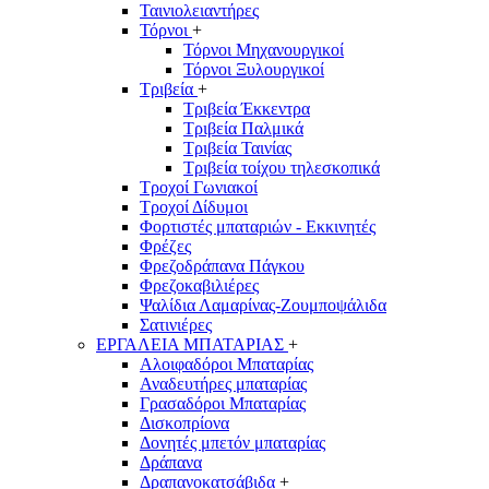
Ταινιολειαντήρες
Τόρνοι
+
Τόρνοι Μηχανουργικοί
Τόρνοι Ξυλουργικοί
Τριβεία
+
Τριβεία Έκκεντρα
Τριβεία Παλμικά
Τριβεία Ταινίας
Τριβεία τοίχου τηλεσκοπικά
Τροχοί Γωνιακοί
Τροχοί Δίδυμοι
Φορτιστές μπαταριών - Εκκινητές
Φρέζες
Φρεζοδράπανα Πάγκου
Φρεζοκαβιλιέρες
Ψαλίδια Λαμαρίνας-Ζουμποψάλιδα
Σατινιέρες
ΕΡΓΑΛΕΙΑ ΜΠΑΤΑΡΙΑΣ
+
Αλοιφαδόροι Μπαταρίας
Αναδευτήρες μπαταρίας
Γρασαδόροι Μπαταρίας
Δισκοπρίονα
Δονητές μπετόν μπαταρίας
Δράπανα
Δραπανοκατσάβιδα
+