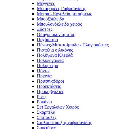
Μέγγενες
Μεταφορέες Γυψοσανίδας
Μέτρα - Εργαλεία μετρήσεως
Μπουζόκλειδα
Μπουλονόκλειδα χειρός
Ξύστρες
Οδηγοί ακονίσματος
Παχύμετρα
Πένσες-Μυτοτσίμπιδα - Πλαγιοκόφτες
Πιστόλια σιλικόνης
Πολύγωνα Κλειδιά
Πολυεργαλεία
Πολύμετρα
Πόντες
Πριόνια
Πριτσιναδόροι
Προεκτάσεις
Προκοβγάλτες
Ρίγες
Ροκάνια
Σετ Εργαλείων Χειρός
Σκαρπέλα
Σπάτουλες
Στύλοι στήριξης γυψοσανίδας
Σφικτήρες