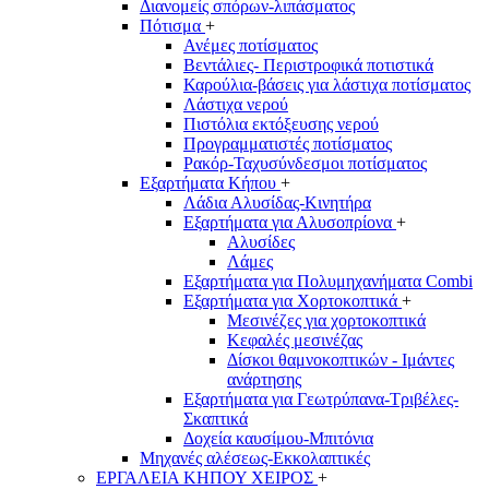
Διανομείς σπόρων-λιπάσματος
Πότισμα
+
Ανέμες ποτίσματος
Βεντάλιες- Περιστροφικά ποτιστικά
Καρούλια-βάσεις για λάστιχα ποτίσματος
Λάστιχα νερού
Πιστόλια εκτόξευσης νερού
Προγραμματιστές ποτίσματος
Ρακόρ-Ταχυσύνδεσμοι ποτίσματος
Εξαρτήματα Κήπου
+
Λάδια Αλυσίδας-Κινητήρα
Εξαρτήματα για Αλυσοπρίονα
+
Αλυσίδες
Λάμες
Εξαρτήματα για Πολυμηχανήματα Combi
Εξαρτήματα για Χορτοκοπτικά
+
Μεσινέζες για χορτοκοπτικά
Κεφαλές μεσινέζας
Δίσκοι θαμνοκοπτικών - Ιμάντες
ανάρτησης
Εξαρτήματα για Γεωτρύπανα-Τριβέλες-
Σκαπτικά
Δοχεία καυσίμου-Μπιτόνια
Μηχανές αλέσεως-Εκκολαπτικές
ΕΡΓΑΛΕΙΑ ΚΗΠΟΥ ΧΕΙΡΟΣ
+