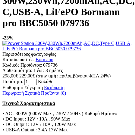
300W,230Wh,7200mAh,AC,DC,
C,USB-A, LiFePO Bormann
pro BBC5050 079736
-23%
Περισσότερες φωτογραφίες
Κατασκευαστής:
Bormann
Κωδικός Προϊόντος:
079736
Διαθεσιμότητα:
1 έως 3 ημέρες
298,00€
229,00€
(στην τιμή περιλαμβάνεται ΦΠΑ 24%)
Ποσότητα:
Καλάθι
Επιθυμητό
Σύγκριση
Εκτύπωση
Περιγραφή
Σχετικά Προϊόντα (8)
Τεχνικά Χαρακτηριστικά
• AC : 300W (600W Max , 230V / 50Hz ) Καθαρό Ημίτονο
• DC Input : 12V / 10A , 90W Max
• DC Output : 12V / 10A , 120W Max
• USB-A Output : 3.4A 17W Max