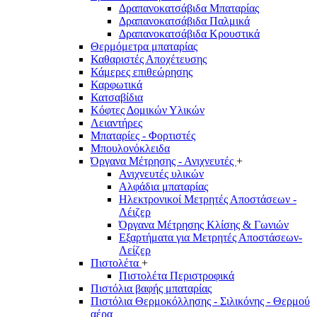
Δραπανοκατσάβιδα Μπαταρίας
Δραπανοκατσάβιδα Παλμικά
Δραπανοκατσάβιδα Κρουστικά
Θερμόμετρα μπαταρίας
Καθαριστές Αποχέτευσης
Κάμερες επιθεώρησης
Καρφωτικά
Κατσαβίδια
Κόφτες Δομικών Υλικών
Λειαντήρες
Μπαταρίες - Φορτιστές
Μπουλονόκλειδα
Όργανα Μέτρησης - Ανιχνευτές
+
Ανιχνευτές υλικών
Αλφάδια μπαταρίας
Ηλεκτρονικοί Μετρητές Αποστάσεων -
Λέιζερ
Όργανα Μέτρησης Κλίσης & Γωνιών
Εξαρτήματα για Μετρητές Αποστάσεων-
Λείζερ
Πιστολέτα
+
Πιστολέτα Περιστροφικά
Πιστόλια βαφής μπαταρίας
Πιστόλια Θερμοκόλλησης - Σιλικόνης - Θερμού
αέρα