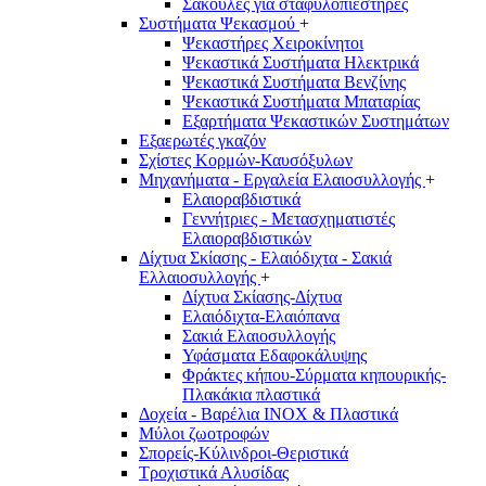
Σακούλες για σταφυλοπιεστήρες
Συστήματα Ψεκασμού
+
Ψεκαστήρες Χειροκίνητοι
Ψεκαστικά Συστήματα Ηλεκτρικά
Ψεκαστικά Συστήματα Βενζίνης
Ψεκαστικά Συστήματα Μπαταρίας
Εξαρτήματα Ψεκαστικών Συστημάτων
Εξαερωτές γκαζόν
Σχίστες Κορμών-Καυσόξυλων
Μηχανήματα - Εργαλεία Ελαιοσυλλογής
+
Ελαιοραβδιστικά
Γεννήτριες - Μετασχηματιστές
Ελαιοραβδιστικών
Δίχτυα Σκίασης - Ελαιόδιχτα - Σακιά
Ελλαιοσυλλογής
+
Δίχτυα Σκίασης-Δίχτυα
Ελαιόδιχτα-Ελαιόπανα
Σακιά Ελαιοσυλλογής
Υφάσματα Εδαφοκάλυψης
Φράκτες κήπου-Σύρματα κηπουρικής-
Πλακάκια πλαστικά
Δοχεία - Βαρέλια INOX & Πλαστικά
Μύλοι ζωοτροφών
Σπορείς-Κύλινδροι-Θεριστικά
Τροχιστικά Αλυσίδας