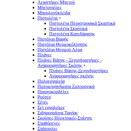
Λειαντήρες Μπετού
Μπετονιέρες
Μπουλονόκλειδα
Πιστολέτα
+
Πιστολέτα Περιστροφικά Σκαπτικά
Πιστολέτα Σκαπτικά
Πιστολέτα Κατεδάφισης
Πιστόλια Βαφής
Πιστόλια Θερμοκόλλησης
Πιστόλια Θερμού Αέρα
Πλάνες
Πλάνες Βάσης - Ξεχονδριστήρες -
Αναρροφητήρες Σκόνης
+
Πλάνες Βάσης-Ξεχονδριστήρες
Αναρροφητήρες σκόνης
Πολυεργαλεία
Πολυμηχανήματα Ξυλουργικά
Πριονοκορδέλες
Ρούτερ
Σέγες
Σετ εργαλείων
Σιδηροπρίονα Ταινίας
Σκούπες Ηλεκτρικές-Στάχτης
Σπαθόσεγες
Σπάτουλες