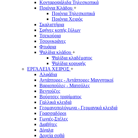
Κονταροψάλιδα Τηλεσκοπικά
Πριόνια Κλάδου
+
Πριόνια Τηλεσκοπικά
Πριόνια Χειρός
Σκαλιστήρια
Σφήνες κοπής ξύλων
Τσεκούρια
Τσουγκράνες
Φτυάρια
Ψαλίδια κλάδου
+
Ψαλίδια κλαδέματος
Ψαλίδια κορυφής
ΕΡΓΑΛΕΙΑ ΧΕΙΡΟΣ
+
Αλφάδια
Αντάπτορες - Αντάπτορες Μαγνητικοί
Βαριοπούλες - Ματσόλες
Βεντούζες
Βούρτσες τριψίματος
Γαλλικά κλειδιά
Γερμανοπολύγωνα - Γερμανικά κλειδιά
Γρασσαδόροι
Γωνιές-Στέλες
Διαβήτες
Δίχαλα
Δοχεία σοβά