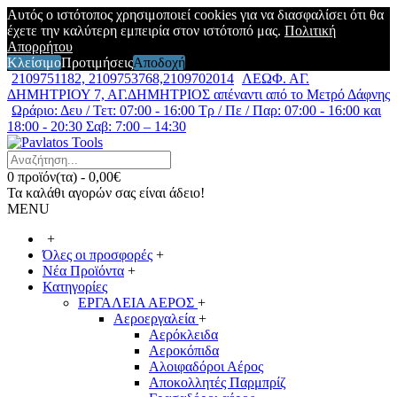
Αυτός ο ιστότοπος χρησιμοποιεί cookies για να διασφαλίσει ότι θα
έχετε την καλύτερη εμπειρία στον ιστότοπό μας.
Πολιτική
Απορρήτου
Κλείσιμο
Προτιμήσεις
Αποδοχή
2109751182, 2109753768,2109702014
ΛΕΩΦ. ΑΓ.
ΔΗΜΗΤΡΙΟΥ 7, ΑΓ.ΔΗΜΗΤΡΙΟΣ απέναντι από το Μετρό Δάφνης
Ωράριο: Δευ / Τετ: 07:00 - 16:00 Τρ / Πε / Παρ: 07:00 - 16:00 και
18:00 - 20:30 Σαβ: 7:00 – 14:30
0 προϊόν(τα) - 0,00€
Τα καλάθι αγορών σας είναι άδειο!
MENU
+
Όλες οι προσφορές
+
Νέα Προϊόντα
+
Κατηγορίες
ΕΡΓΑΛΕΙΑ ΑΕΡΟΣ
+
Αεροεργαλεία
+
Αερόκλειδα
Αεροκόπιδα
Αλοιφαδόροι Αέρος
Αποκολλητές Παρμπρίζ