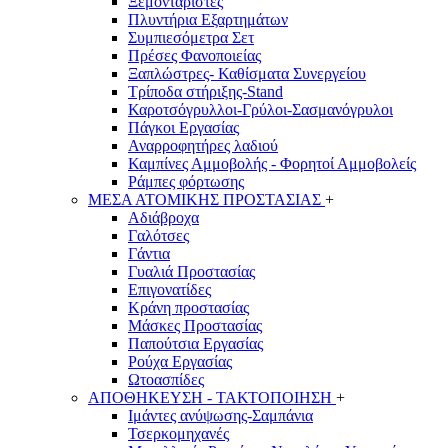
Ξεμονταριστές
Πλυντήρια Εξαρτημάτων
Συμπιεσόμετρα Σετ
Πρέσες Φανοποιείας
Ξαπλώστρες- Καθίσματα Συνεργείου
Τρίποδα στήριξης-Stand
Καροτσόγρυλλοι-Γρύλοι-Σασμανόγρυλοι
Πάγκοι Εργασίας
Αναρροφητήρες λαδιού
Καμπίνες Αμμοβολής - Φορητοί Αμμοβολείς
Ράμπες φόρτωσης
ΜΕΣΑ ΑΤΟΜΙΚΗΣ ΠΡΟΣΤΑΣΙΑΣ
+
Αδιάβροχα
Γαλότσες
Γάντια
Γυαλιά Προστασίας
Επιγονατίδες
Κράνη προστασίας
Μάσκες Προστασίας
Παπούτσια Εργασίας
Ρούχα Εργασίας
Ωτοασπίδες
ΑΠΟΘΗΚΕΥΣΗ - ΤΑΚΤΟΠΟΙΗΣΗ
+
Ιμάντες ανύψωσης-Σαμπάνια
Τσερκομηχανές