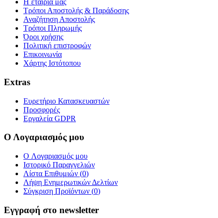
Η εταιρία μας
Τρόποι Αποστολής & Παράδοσης
Αναζήτηση Αποστολής
Τρόποι Πληρωμής
Όροι χρήσης
Πολιτική επιστροφών
Επικοινωνία
Χάρτης Ιστότοπου
Extras
Ευρετήριο Κατασκευαστών
Προσφορές
Εργαλεία GDPR
Ο Λογαριασμός μου
O Λογαριασμός μου
Ιστορικό Παραγγελιών
Λίστα Επιθυμιών (
0
)
Λήψη Ενημερωτικών Δελτίων
Σύγκριση Προϊόντων (
0
)
Εγγραφή στο newsletter