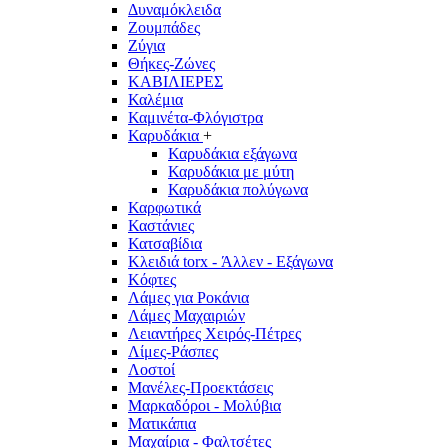
Δυναμόκλειδα
Ζουμπάδες
Ζύγια
Θήκες-Ζώνες
ΚΑΒΙΛΙΕΡΕΣ
Καλέμια
Καμινέτα-Φλόγιστρα
Καρυδάκια
+
Καρυδάκια εξάγωνα
Καρυδάκια με μύτη
Καρυδάκια πολύγωνα
Καρφωτικά
Καστάνιες
Κατσαβίδια
Κλειδιά torx - Άλλεν - Εξάγωνα
Κόφτες
Λάμες για Ροκάνια
Λάμες Μαχαιριών
Λειαντήρες Χειρός-Πέτρες
Λίμες-Ράσπες
Λοστοί
Μανέλες-Προεκτάσεις
Μαρκαδόροι - Μολύβια
Ματικάπια
Μαχαίρια - Φαλτσέτες