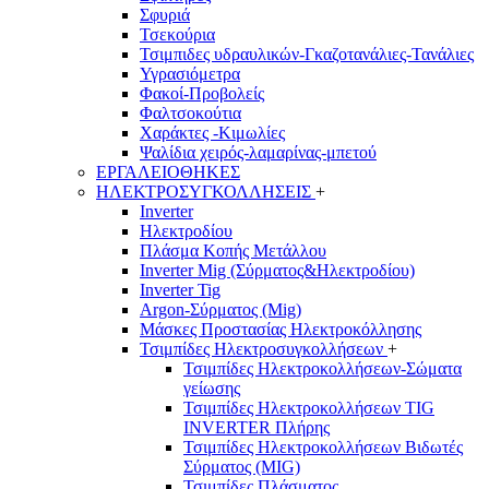
Σφυριά
Τσεκούρια
Τσιμπιδες υδραυλικών-Γκαζοτανάλιες-Τανάλιες
Υγρασιόμετρα
Φακοί-Προβολείς
Φαλτσοκούτια
Χαράκτες -Κιμωλίες
Ψαλίδια χειρός-λαμαρίνας-μπετού
ΕΡΓΑΛΕΙΟΘΗΚΕΣ
ΗΛΕΚΤΡΟΣΥΓΚΟΛΛΗΣΕΙΣ
+
Inverter
Ηλεκτροδίου
Πλάσμα Κοπής Μετάλλου
Inverter Mig (Σύρματος&Ηλεκτροδίου)
Inverter Tig
Argon-Σύρματος (Mig)
Μάσκες Προστασίας Ηλεκτροκόλλησης
Τσιμπίδες Ηλεκτροσυγκολλήσεων
+
Τσιμπίδες Ηλεκτροκολλήσεων-Σώματα
γείωσης
Τσιμπίδες Ηλεκτροκολλήσεων TIG
INVERTER Πλήρης
Τσιμπίδες Ηλεκτροκολλήσεων Βιδωτές
Σύρματος (MIG)
Τσιμπίδες Πλάσματος