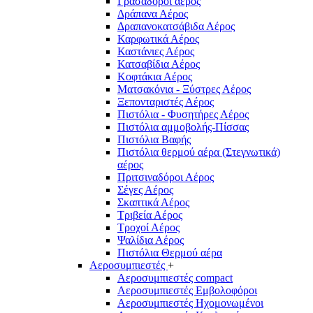
Γρασαδόροι αέρος
Δράπανα Αέρος
Δραπανοκατσάβιδα Αέρος
Καρφωτικά Αέρος
Καστάνιες Αέρος
Κατσαβίδια Αέρος
Κοφτάκια Αέρος
Ματσακόνια - Ξύστρες Αέρος
Ξεπονταριστές Αέρος
Πιστόλια - Φυσητήρες Αέρος
Πιστόλια αμμοβολής-Πίσσας
Πιστόλια Βαφής
Πιστόλια θερμού αέρα (Στεγνωτικά)
αέρος
Πριτσιναδόροι Αέρος
Σέγες Αέρος
Σκαπτικά Αέρος
Τριβεία Αέρος
Τροχοί Αέρος
Ψαλίδια Αέρος
Πιστόλια Θερμού αέρα
Αεροσυμπιεστές
+
Αεροσυμπιεστές compact
Αεροσυμπιεστές Εμβολοφόροι
Αεροσυμπιεστές Ηχομονωμένοι