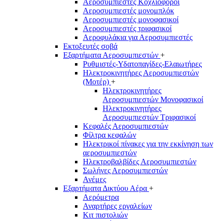
Αεροσυμπιεστές Κοχλιοφόροι
Αεροσυμπιεστές μονομπλόκ
Αεροσυμπιεστές μονοφασικοί
Αεροσυμπιεστές τριφασικοί
Αεροφυλάκια για Αεροσυμπιεστές
Εκτοξευτές σοβά
Εξαρτήματα Αεροσυμπιεστών
+
Ρυθμιστές-Υδατοπαγίδες-Ελαιωτήρες
Ηλεκτροκινητήρες Αεροσυμπιεστών
(Μοτέρ)
+
Ηλεκτροκινητήρες
Αεροσυμπιεστών Μονοφασικοί
Ηλεκτροκινητήρες
Αεροσυμπιεστών Τριφασικοί
Κεφαλές Αεροσυμπιεστών
Φίλτρα κεφαλών
Ηλεκτρικοί πίνακες για την εκκίνηση των
αεροσυμπιεστών
Ηλεκτροβαλβίδες Αεροσυμπιεστών
Σωλήνες Αεροσυμπιεστών
Ανέμες
Εξαρτήματα Δικτύου Αέρα
+
Αερόμετρα
Αναρτήρες εργαλείων
Κιτ πιστολιών