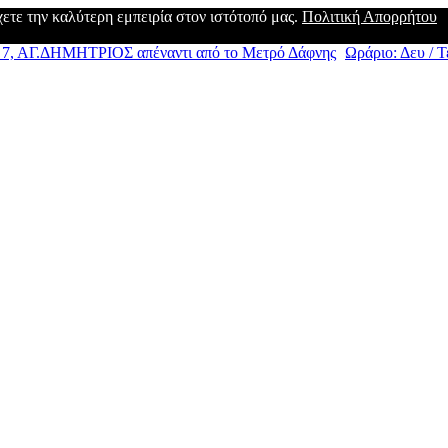
έχετε την καλύτερη εμπειρία στον ιστότοπό μας.
Πολιτική Απορρήτου
, ΑΓ.ΔΗΜΗΤΡΙΟΣ απέναντι από το Μετρό Δάφνης
Ωράριο: Δευ / Τε