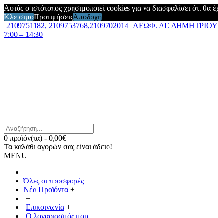
Αυτός ο ιστότοπος χρησιμοποιεί cookies για να διασφαλίσει ότι θα 
Κλείσιμο
Προτιμήσεις
Αποδοχή
2109751182, 2109753768,2109702014
ΛΕΩΦ. ΑΓ. ΔΗΜΗΤΡΙΟΥ 7
7:00 – 14:30
0 προϊόν(τα) - 0,00€
Τα καλάθι αγορών σας είναι άδειο!
MENU
+
Όλες οι προσφορές
+
Νέα Προϊόντα
+
+
Επικοινωνία
+
Ο λογαριασμός μου