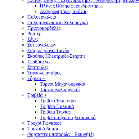
Πλάνες Βάσης - Ξεχονδριστήρες - Αναρροφητήρες Σκόν
Πλάνες Βάσης-Ξεχονδριστήρες
Αναρροφητήρες σκόνης
Πολυεργαλεία
Πολυμηχανήματα Ξυλουργικά
Πριονοκορδέλες
Ρούτερ
Σέγες
Σετ εργαλείων
Σιδηροπρίονα Ταινίας
Σκούπες Ηλεκτρικές-Στάχτης
Σπαθόσεγες
Σπάτουλες
Ταινιολειαντήρες
Τόρνοι
+
Τόρνοι Μηχανουργικοί
Τόρνοι Ξυλουργικοί
Τριβεία
+
Τριβεία Έκκεντρα
Τριβεία Παλμικά
Τριβεία Ταινίας
Τριβεία τοίχου τηλεσκοπικά
Τροχοί Γωνιακοί
Τροχοί Δίδυμοι
Φορτιστές μπαταριών - Εκκινητές