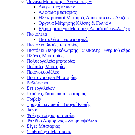
Όργανα Μέτρησης - Ανιχνευτές
+
Ανιχνευτές υλικών
Αλφάδια μπαταρίας
Ηλεκτρονικοί Μετρητές Αποστάσεων - Λέιζερ
Όργανα Μέτρησης Κλίσης & Γωνιών
Εξαρτήματα για Μετρητές Αποστάσεων-Λείζερ
Πιστολέτα
+
Πιστολέτα Περιστροφικά
Πιστόλια βαφής μπαταρίας
Πιστόλια Θερμοκόλλησης - Σιλικόνης - Θερμού αέρα
Πλάνες Μπαταρίας
Πολυεργαλεία μπαταρίας
Πρέσσες Μπαταρίας
Πριονοκορδέλες
Πριτσιναδόροι Μπαταρίας
Ραδιόφωνα
Σετ εργαλείων
Σκούπες-Σκουπάκια μπαταρίας
Τριβεία
Τροχοί Γωνιακοί - Τροχοί Κοπής
Φακοί
Φρέζες τοίχου μπαταρίας
Ψαλίδια Λαμαρίνας - Ζουμποψάλιδα
Σέγες Μπαταρίας
Σπαθόσεγες Μπαταρίας