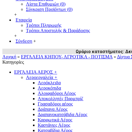
Λίστα Επιθυμιών (
0
)
Σύγκριση Προϊόντων (
0
)
+
Εταιρεία
Τρόποι Πληρωμής
Τρόποι Αποστολής & Παράδοσης
+
Σύνδεση
+
Ωράριο καταστήματος: Δευ /
Αρχική
»
ΕΡΓΑΛΕΙΑ ΚΗΠΟΥ- ΑΓΡΟΤΙΚΑ - ΠΟΤΙΣΜΑ
»
Δίχτυα 
Κατηγορίες
ΕΡΓΑΛΕΙΑ ΑΕΡΟΣ
+
Αεροεργαλεία
+
Αερόκλειδα
Αεροκόπιδα
Αλοιφαδόροι Αέρος
Αποκολλητές Παρμπρίζ
Γρασαδόροι αέρος
Δράπανα Αέρος
Δραπανοκατσάβιδα Αέρος
Καρφωτικά Αέρος
Καστάνιες Αέρος
Κατσαβίδια Αέρος