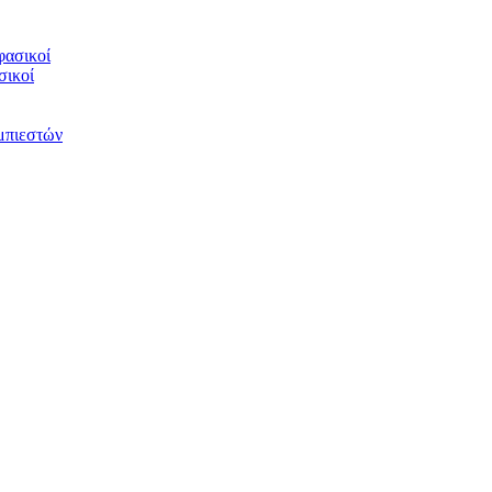
φασικοί
σικοί
υμπιεστών