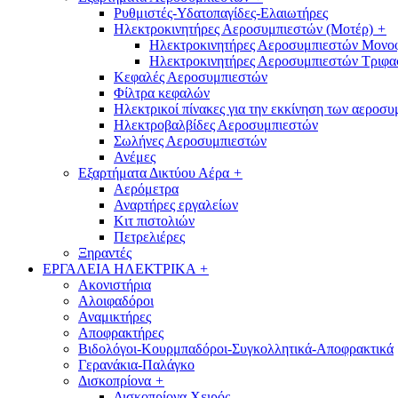
Ρυθμιστές-Υδατοπαγίδες-Ελαιωτήρες
Ηλεκτροκινητήρες Αεροσυμπιεστών (Μοτέρ)
+
Ηλεκτροκινητήρες Αεροσυμπιεστών Μονο
Ηλεκτροκινητήρες Αεροσυμπιεστών Τριφα
Κεφαλές Αεροσυμπιεστών
Φίλτρα κεφαλών
Ηλεκτρικοί πίνακες για την εκκίνηση των αεροσ
Ηλεκτροβαλβίδες Αεροσυμπιεστών
Σωλήνες Αεροσυμπιεστών
Ανέμες
Εξαρτήματα Δικτύου Αέρα
+
Αερόμετρα
Αναρτήρες εργαλείων
Κιτ πιστολιών
Πετρελιέρες
Ξηραντές
ΕΡΓΑΛΕΙΑ ΗΛΕΚΤΡΙΚΑ
+
Ακονιστήρια
Αλοιφαδόροι
Αναμικτήρες
Αποφρακτήρες
Βιδολόγοι-Κουρμπαδόροι-Συγκολλητικά-Αποφρακτικά
Γερανάκια-Παλάγκο
Δισκοπρίονα
+
Δισκοπρίονα Χειρός