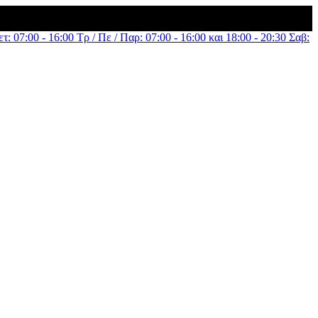
τ: 07:00 - 16:00 Τρ / Πε / Παρ: 07:00 - 16:00 και 18:00 - 20:30 Σαβ: