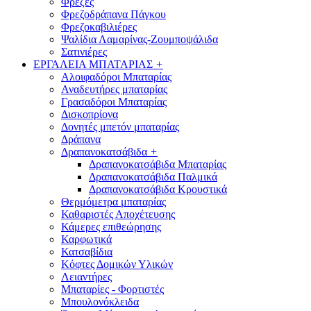
Φρέζες
Φρεζοδράπανα Πάγκου
Φρεζοκαβιλιέρες
Ψαλίδια Λαμαρίνας-Ζουμποψάλιδα
Σατινιέρες
ΕΡΓΑΛΕΙΑ ΜΠΑΤΑΡΙΑΣ
+
Αλοιφαδόροι Μπαταρίας
Αναδευτήρες μπαταρίας
Γρασαδόροι Μπαταρίας
Δισκοπρίονα
Δονητές μπετόν μπαταρίας
Δράπανα
Δραπανοκατσάβιδα
+
Δραπανοκατσάβιδα Μπαταρίας
Δραπανοκατσάβιδα Παλμικά
Δραπανοκατσάβιδα Κρουστικά
Θερμόμετρα μπαταρίας
Καθαριστές Αποχέτευσης
Κάμερες επιθεώρησης
Καρφωτικά
Κατσαβίδια
Κόφτες Δομικών Υλικών
Λειαντήρες
Μπαταρίες - Φορτιστές
Μπουλονόκλειδα