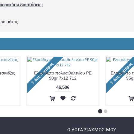
 παρακάτω διαστάσεις :
τρα μήκος
εσινέζας
Ελαιόδιχτο πολυαιθυλενίου PE
Ελαιόδιχτο τ
90gr 7x12 712
95g
46,50€
Ο ΛΟΓΑΡΙΑΣΜΌΣ ΜΟΥ