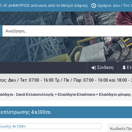
7, ΑΓ.ΔΗΜΗΤΡΙΟΣ απέναντι από το Μετρό Δάφνης
Ωράριο: Δευ / Τετ: 0
Σύνδεση
Ετ
: Δευ / Τετ: 07:00 - 16:00 Τρ / Πε / Παρ: 07:00 - 16:00 και 18:00 - 
»
»
αιόδιχτα - Σακιά Ελλαιοσυλλογής
Ελαιόδιχτα-Ελαιόπανα
Ελαιόδιχτο μόνιμη
ς επίστρωσης 4x100m
Κωδικός Πρ