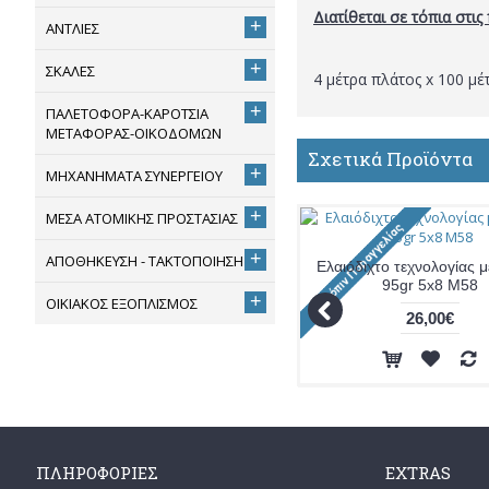
Διατίθεται σε τόπια στις
+
ΑΝΤΛΙΕΣ
+
ΣΚΑΛΕΣ
4 μέτρα πλάτος x 100 μέ
+
ΠΑΛΕΤΟΦΟΡΑ-ΚΑΡΟΤΣΙΑ
ΜΕΤΑΦΟΡΑΣ-ΟΙΚΟΔΟΜΩΝ
Σχετικά Προϊόντα
+
ΜΗΧΑΝΗΜΑΤΑ ΣΥΝΕΡΓΕΙΟΥ
+
ΜΕΣΑ ΑΤΟΜΙΚΗΣ ΠΡΟΣΤΑΣΙΑΣ
+
ΑΠΟΘΗΚΕΥΣΗ - ΤΑΚΤΟΠΟΙΗΣΗ
Ελαιόδιχτο τεχνολογίας μ
95gr 5x8 M58
+
ΟΙΚΙΑΚΟΣ ΕΞΟΠΛΙΣΜΟΣ
26,00€
ΠΛΗΡΟΦΟΡΊΕΣ
EXTRAS