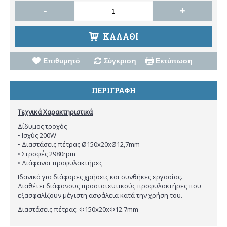
-
+
ΚΑΛΆΘΙ
Επιθυμητό
Σύγκριση
Εκτύπωση
ΠΕΡΙΓΡΑΦΉ
Τεχνικά Χαρακτηριστικά
Δίδυμος τροχός
• Ισχύς 200W
• Διαστάσεις πέτρας Ø150x20xØ12,7mm
• Στροφές 2980rpm
• Διάφανοι προφυλακτήρες
Ιδανικό για διάφορες χρήσεις και συνθήκες εργασίας.
Διαθέτει διάφανους προστατευτικούς προφυλακτήρες που
εξασφαλίζουν μέγιστη ασφάλεια κατά την χρήση του.
Διαστάσεις πέτρας: Φ150x20xΦ12.7mm