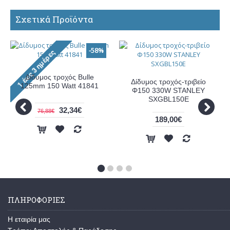
Σχετικά Προϊόντα
-58%
Δίδυμος τροχός Bulle
Δίδυμος τροχός-τριβείο
125mm 150 Watt 41841
Φ150 330W STANLEY
SXGBL150E
32,34€
76,88€
189,00€
ΠΛΗΡΟΦΟΡΊΕΣ
Η εταιρία μας