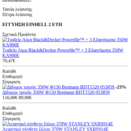
Ταινία λείανσης
Πέτρα λείανσης
ΕΓΓΥΗΣΗ EINHELL 2 ΕΤΗ
Σχετικά Προϊόντα
Τριβείο Λίμα Black&Decker Powerfile™ + 3 Εξαρτήματα 350W
KA900E
70,47€
Καλάθι
Επιθυμητό
Σύγκριση
-23%
Δίδυμος τροχός 350W Φ150 Bormann BDT1520 053859
116,00€
89,00€
Καλάθι
Επιθυμητό
Σύγκριση
Λειαντικό σύνθετο ξύλου 370W STANLEY SXBS914E