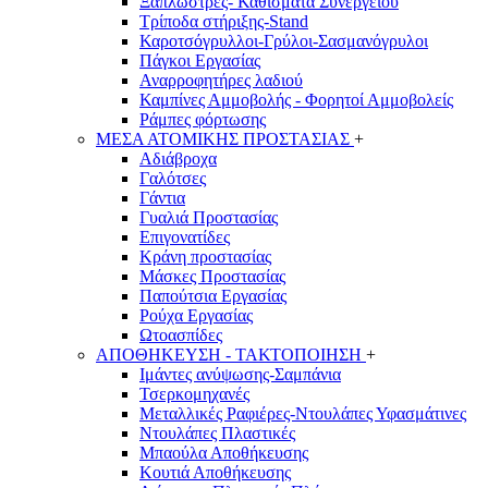
Ξαπλώστρες- Καθίσματα Συνεργείου
Τρίποδα στήριξης-Stand
Καροτσόγρυλλοι-Γρύλοι-Σασμανόγρυλοι
Πάγκοι Εργασίας
Αναρροφητήρες λαδιού
Καμπίνες Αμμοβολής - Φορητοί Αμμοβολείς
Ράμπες φόρτωσης
ΜΕΣΑ ΑΤΟΜΙΚΗΣ ΠΡΟΣΤΑΣΙΑΣ
+
Αδιάβροχα
Γαλότσες
Γάντια
Γυαλιά Προστασίας
Επιγονατίδες
Κράνη προστασίας
Μάσκες Προστασίας
Παπούτσια Εργασίας
Ρούχα Εργασίας
Ωτοασπίδες
ΑΠΟΘΗΚΕΥΣΗ - ΤΑΚΤΟΠΟΙΗΣΗ
+
Ιμάντες ανύψωσης-Σαμπάνια
Τσερκομηχανές
Μεταλλικές Ραφιέρες-Ντουλάπες Υφασμάτινες
Ντουλάπες Πλαστικές
Μπαούλα Αποθήκευσης
Κουτιά Αποθήκευσης