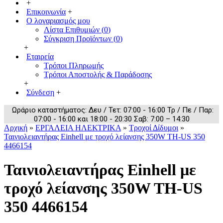
+
Επικοινωνία
+
Ο λογαριασμός μου
Λίστα Επιθυμιών (
0
)
Σύγκριση Προϊόντων (
0
)
+
Εταιρεία
Τρόποι Πληρωμής
Τρόποι Αποστολής & Παράδοσης
+
Σύνδεση
+
Ωράριο καταστήματος: Δευ / Τετ: 07:00 - 16:00 Τρ / Πε / Παρ:
07:00 - 16:00 και 18:00 - 20:30 Σαβ: 7:00 – 14:30
Αρχική
»
ΕΡΓΑΛΕΙΑ ΗΛΕΚΤΡΙΚΑ
»
Τροχοί Δίδυμοι
»
Ταινιολειαντήρας Einhell με τροχό λείανσης 350W TH-US 350
4466154
Ταινιολειαντήρας Einhell με
τροχό λείανσης 350W TH-US
350 4466154