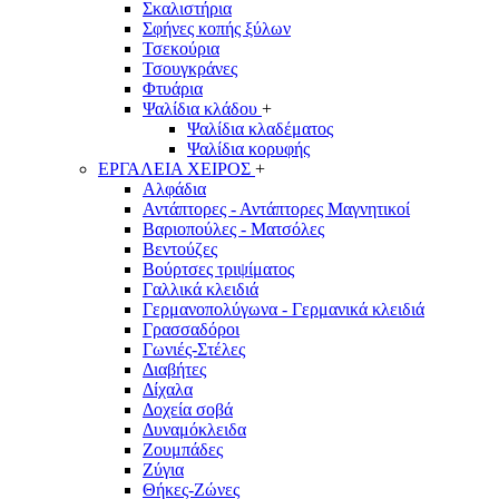
Σκαλιστήρια
Σφήνες κοπής ξύλων
Τσεκούρια
Τσουγκράνες
Φτυάρια
Ψαλίδια κλάδου
+
Ψαλίδια κλαδέματος
Ψαλίδια κορυφής
ΕΡΓΑΛΕΙΑ ΧΕΙΡΟΣ
+
Αλφάδια
Αντάπτορες - Αντάπτορες Μαγνητικοί
Βαριοπούλες - Ματσόλες
Βεντούζες
Βούρτσες τριψίματος
Γαλλικά κλειδιά
Γερμανοπολύγωνα - Γερμανικά κλειδιά
Γρασσαδόροι
Γωνιές-Στέλες
Διαβήτες
Δίχαλα
Δοχεία σοβά
Δυναμόκλειδα
Ζουμπάδες
Ζύγια
Θήκες-Ζώνες