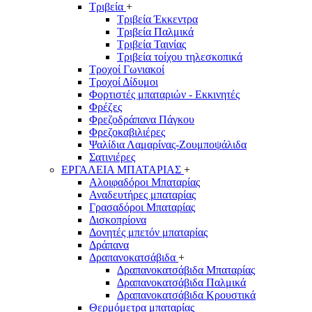
Τριβεία
+
Τριβεία Έκκεντρα
Τριβεία Παλμικά
Τριβεία Ταινίας
Τριβεία τοίχου τηλεσκοπικά
Τροχοί Γωνιακοί
Τροχοί Δίδυμοι
Φορτιστές μπαταριών - Εκκινητές
Φρέζες
Φρεζοδράπανα Πάγκου
Φρεζοκαβιλιέρες
Ψαλίδια Λαμαρίνας-Ζουμποψάλιδα
Σατινιέρες
ΕΡΓΑΛΕΙΑ ΜΠΑΤΑΡΙΑΣ
+
Αλοιφαδόροι Μπαταρίας
Αναδευτήρες μπαταρίας
Γρασαδόροι Μπαταρίας
Δισκοπρίονα
Δονητές μπετόν μπαταρίας
Δράπανα
Δραπανοκατσάβιδα
+
Δραπανοκατσάβιδα Μπαταρίας
Δραπανοκατσάβιδα Παλμικά
Δραπανοκατσάβιδα Κρουστικά
Θερμόμετρα μπαταρίας