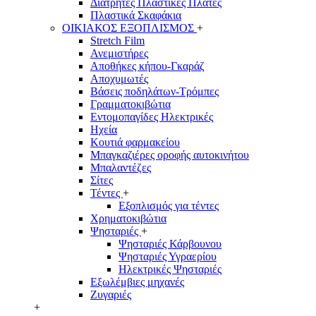
Διάτρητες Πλαστικές Πλάτες
Πλαστικά Σκαφάκια
ΟΙΚΙΑΚΟΣ ΕΞΟΠΛΙΣΜΟΣ
+
Stretch Film
Ανεμιστήρες
Αποθήκες κήπου-Γκαράζ
Αποχυμωτές
Βάσεις ποδηλάτων-Τρόμπες
Γραμματοκιβώτια
Εντομοπαγίδες Ηλεκτρικές
Ηχεία
Κουτιά φαρμακείου
Μπαγκαζιέρες οροφής αυτοκινήτου
Μπαλαντέζες
Σίτες
Τέντες
+
Εξοπλισμός για τέντες
Χρηματοκιβώτια
Ψησταριές
+
Ψησταριές Κάρβουνου
Ψησταριές Υγραερίου
Ηλεκτρικές Ψησταριές
Εξωλέμβιες μηχανές
Ζυγαριές
+