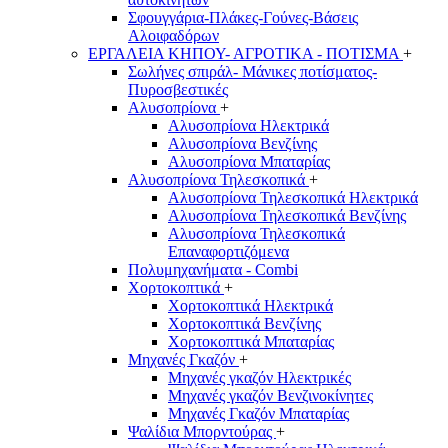
Σφουγγάρια-Πλάκες-Γούνες-Βάσεις
Αλοιφαδόρων
ΕΡΓΑΛΕΙΑ ΚΗΠΟΥ- ΑΓΡΟΤΙΚΑ - ΠΟΤΙΣΜΑ
+
Σωλήνες σπιράλ- Μάνικες ποτίσματος-
Πυροσβεστικές
Αλυσοπρίονα
+
Αλυσοπρίονα Ηλεκτρικά
Αλυσοπρίονα Βενζίνης
Αλυσοπρίονα Μπαταρίας
Αλυσοπρίονα Τηλεσκοπικά
+
Αλυσοπρίονα Τηλεσκοπικά Ηλεκτρικά
Αλυσοπρίονα Τηλεσκοπικά Βενζίνης
Αλυσοπρίονα Τηλεσκοπικά
Επαναφορτιζόμενα
Πολυμηχανήματα - Combi
Χορτοκοπτικά
+
Χορτοκοπτικά Ηλεκτρικά
Χορτοκοπτικά Βενζίνης
Χορτοκοπτικά Μπαταρίας
Μηχανές Γκαζόν
+
Μηχανές γκαζόν Ηλεκτρικές
Μηχανές γκαζόν Βενζινοκίνητες
Μηχανές Γκαζόν Μπαταρίας
Ψαλίδια Μπορντούρας
+