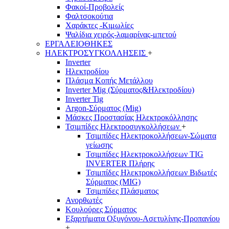
Φακοί-Προβολείς
Φαλτσοκούτια
Χαράκτες -Κιμωλίες
Ψαλίδια χειρός-λαμαρίνας-μπετού
ΕΡΓΑΛΕΙΟΘΗΚΕΣ
ΗΛΕΚΤΡΟΣΥΓΚΟΛΛΗΣΕΙΣ
+
Inverter
Ηλεκτροδίου
Πλάσμα Κοπής Μετάλλου
Inverter Mig (Σύρματος&Ηλεκτροδίου)
Inverter Tig
Argon-Σύρματος (Mig)
Μάσκες Προστασίας Ηλεκτροκόλλησης
Τσιμπίδες Ηλεκτροσυγκολλήσεων
+
Τσιμπίδες Ηλεκτροκολλήσεων-Σώματα
γείωσης
Τσιμπίδες Ηλεκτροκολλήσεων TIG
INVERTER Πλήρης
Τσιμπίδες Ηλεκτροκολλήσεων Βιδωτές
Σύρματος (MIG)
Τσιμπίδες Πλάσματος
Ανορθωτές
Κουλούρες Σύρματος
Εξαρτήματα Οξυγόνου-Ασετυλίνης-Προπανίου
+