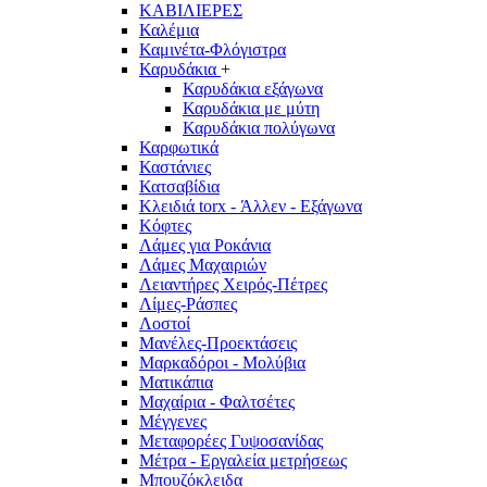
ΚΑΒΙΛΙΕΡΕΣ
Καλέμια
Καμινέτα-Φλόγιστρα
Καρυδάκια
+
Καρυδάκια εξάγωνα
Καρυδάκια με μύτη
Καρυδάκια πολύγωνα
Καρφωτικά
Καστάνιες
Κατσαβίδια
Κλειδιά torx - Άλλεν - Εξάγωνα
Κόφτες
Λάμες για Ροκάνια
Λάμες Μαχαιριών
Λειαντήρες Χειρός-Πέτρες
Λίμες-Ράσπες
Λοστοί
Μανέλες-Προεκτάσεις
Μαρκαδόροι - Μολύβια
Ματικάπια
Μαχαίρια - Φαλτσέτες
Μέγγενες
Μεταφορέες Γυψοσανίδας
Μέτρα - Εργαλεία μετρήσεως
Μπουζόκλειδα