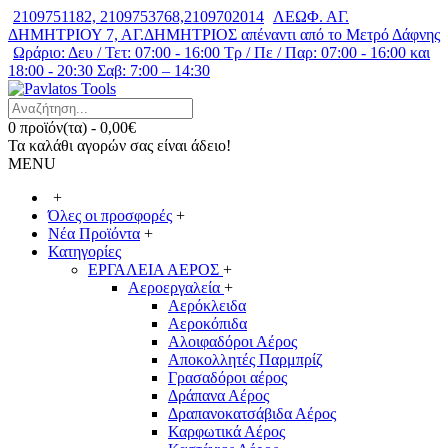
2109751182, 2109753768,2109702014
ΛΕΩΦ. ΑΓ.
ΔΗΜΗΤΡΙΟΥ 7, ΑΓ.ΔΗΜΗΤΡΙΟΣ απέναντι από το Μετρό Δάφνης
Ωράριο: Δευ / Τετ: 07:00 - 16:00 Τρ / Πε / Παρ: 07:00 - 16:00 και
18:00 - 20:30 Σαβ: 7:00 – 14:30
0 προϊόν(τα) - 0,00€
Τα καλάθι αγορών σας είναι άδειο!
MENU
+
Όλες οι προσφορές
+
Νέα Προϊόντα
+
Κατηγορίες
ΕΡΓΑΛΕΙΑ ΑΕΡΟΣ
+
Αεροεργαλεία
+
Αερόκλειδα
Αεροκόπιδα
Αλοιφαδόροι Αέρος
Αποκολλητές Παρμπρίζ
Γρασαδόροι αέρος
Δράπανα Αέρος
Δραπανοκατσάβιδα Αέρος
Καρφωτικά Αέρος