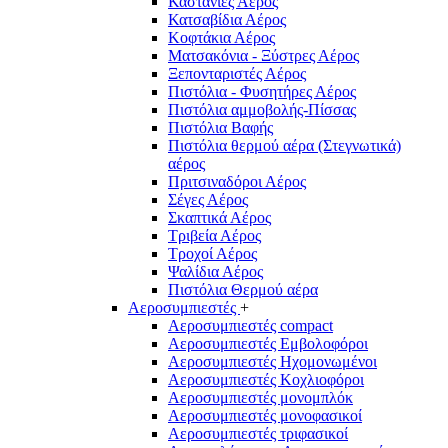
Καστάνιες Αέρος
Κατσαβίδια Αέρος
Κοφτάκια Αέρος
Ματσακόνια - Ξύστρες Αέρος
Ξεπονταριστές Αέρος
Πιστόλια - Φυσητήρες Αέρος
Πιστόλια αμμοβολής-Πίσσας
Πιστόλια Βαφής
Πιστόλια θερμού αέρα (Στεγνωτικά)
αέρος
Πριτσιναδόροι Αέρος
Σέγες Αέρος
Σκαπτικά Αέρος
Τριβεία Αέρος
Τροχοί Αέρος
Ψαλίδια Αέρος
Πιστόλια Θερμού αέρα
Αεροσυμπιεστές
+
Αεροσυμπιεστές compact
Αεροσυμπιεστές Εμβολοφόροι
Αεροσυμπιεστές Ηχομονωμένοι
Αεροσυμπιεστές Κοχλιοφόροι
Αεροσυμπιεστές μονομπλόκ
Αεροσυμπιεστές μονοφασικοί
Αεροσυμπιεστές τριφασικοί