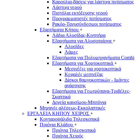
Καρούλια-βάσεις για λάστιχα ποτίσματος
Λάστιχα νερού
Πιστόλια εκτόξευσης νερού
Προγραμματιστές ποτίσματος
Ρακόρ-Ταχυσύνδεσμοι ποτίσματος
Εξαρτήματα Κήπου
+
Λάδια Αλυσίδας-Κινητήρα
Εξαρτήματα για Αλυσοπρίονα
+
Αλυσίδες
Λάμες
Εξαρτήματα για Πολυμηχανήματα Combi
Εξαρτήματα για Χορτοκοπτικά
+
Μεσινέζες για χορτοκοπτικά
Κεφαλές μεσινέζας
Δίσκοι θαμνοκοπτικών - Ιμάντες
ανάρτησης
Εξαρτήματα για Γεωτρύπανα-Τριβέλες-
Σκαπτικά
Δοχεία καυσίμου-Μπιτόνια
Μηχανές αλέσεως-Εκκολαπτικές
ΕΡΓΑΛΕΙΑ ΚΗΠΟΥ ΧΕΙΡΟΣ
+
Κονταροψάλιδα Τηλεσκοπικά
Πριόνια Κλάδου
+
Πριόνια Τηλεσκοπικά
Πριόνια Χειρός