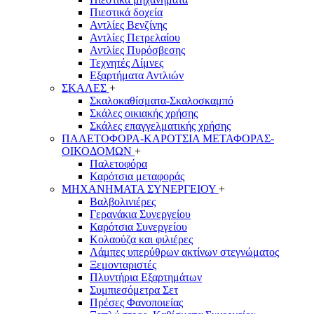
Πιεστικά δοχεία
Αντλίες Βενζίνης
Αντλίες Πετρελαίου
Αντλίες Πυρόσβεσης
Τεχνητές Λίμνες
Εξαρτήματα Αντλιών
ΣΚΑΛΕΣ
+
Σκαλοκαθίσματα-Σκαλοσκαμπό
Σκάλες οικιακής χρήσης
Σκάλες επαγγελματικής χρήσης
ΠΑΛΕΤΟΦΟΡΑ-ΚΑΡΟΤΣΙΑ ΜΕΤΑΦΟΡΑΣ-
ΟΙΚΟΔΟΜΩΝ
+
Παλετοφόρα
Καρότσια μεταφοράς
ΜΗΧΑΝΗΜΑΤΑ ΣΥΝΕΡΓΕΙΟΥ
+
Βαλβολινιέρες
Γερανάκια Συνεργείου
Καρότσια Συνεργείου
Κολαούζα και φιλιέρες
Λάμπες υπερύθρων ακτίνων στεγνώματος
Ξεμονταριστές
Πλυντήρια Εξαρτημάτων
Συμπιεσόμετρα Σετ
Πρέσες Φανοποιείας