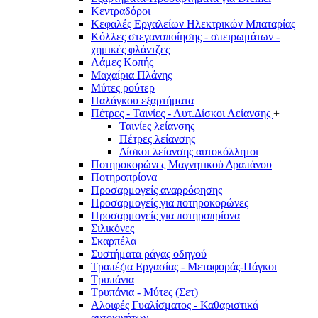
Κεντραδόροι
Κεφαλές Εργαλείων Ηλεκτρικών Μπαταρίας
Κόλλες στεγανοποίησης - σπειρωμάτων -
χημικές φλάντζες
Λάμες Κοπής
Μαχαίρια Πλάνης
Μύτες ρούτερ
Παλάγκου εξαρτήματα
Πέτρες - Ταινίες - Αυτ.Δίσκοι Λείανσης
+
Ταινίες λείανσης
Πέτρες λείανσης
Δίσκοι λείανσης αυτοκόλλητοι
Ποτηροκορώνες Μαγνητικού Δραπάνου
Ποτηροπρίονα
Προσαρμογείς αναρρόφησης
Προσαρμογείς για ποτηροκορώνες
Προσαρμογείς για ποτηροπρίονα
Σιλικόνες
Σκαρπέλα
Συστήματα ράγας οδηγού
Τραπέζια Εργασίας - Μεταφοράς-Πάγκοι
Τρυπάνια
Τρυπάνια - Μύτες (Σετ)
Αλοιφές Γυαλίσματος - Καθαριστικά
αυτοκινήτων