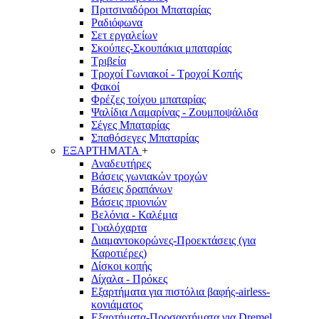
Πριτσιναδόροι Μπαταρίας
Ραδιόφωνα
Σετ εργαλείων
Σκούπες-Σκουπάκια μπαταρίας
Τριβεία
Τροχοί Γωνιακοί - Τροχοί Κοπής
Φακοί
Φρέζες τοίχου μπαταρίας
Ψαλίδια Λαμαρίνας - Ζουμποψάλιδα
Σέγες Μπαταρίας
Σπαθόσεγες Μπαταρίας
ΕΞΑΡΤΗΜΑΤΑ
+
Αναδευτήρες
Βάσεις γωνιακών τροχών
Βάσεις δραπάνων
Βάσεις πριονιών
Βελόνια - Καλέμια
Γυαλόχαρτα
Διαμαντοκορώνες-Προεκτάσεις (για
Καροτιέρες)
Δίσκοι κοπής
Δίχαλα - Πρόκες
Εξαρτήματα για πιστόλια βαφής-airless-
κονιάματος
Εξαρτήματα-Προσαρτήματα για Dremel