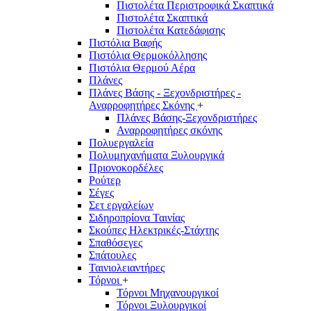
Πιστολέτα Περιστροφικά Σκαπτικά
Πιστολέτα Σκαπτικά
Πιστολέτα Κατεδάφισης
Πιστόλια Βαφής
Πιστόλια Θερμοκόλλησης
Πιστόλια Θερμού Αέρα
Πλάνες
Πλάνες Βάσης - Ξεχονδριστήρες -
Αναρροφητήρες Σκόνης
+
Πλάνες Βάσης-Ξεχονδριστήρες
Αναρροφητήρες σκόνης
Πολυεργαλεία
Πολυμηχανήματα Ξυλουργικά
Πριονοκορδέλες
Ρούτερ
Σέγες
Σετ εργαλείων
Σιδηροπρίονα Ταινίας
Σκούπες Ηλεκτρικές-Στάχτης
Σπαθόσεγες
Σπάτουλες
Ταινιολειαντήρες
Τόρνοι
+
Τόρνοι Μηχανουργικοί
Τόρνοι Ξυλουργικοί