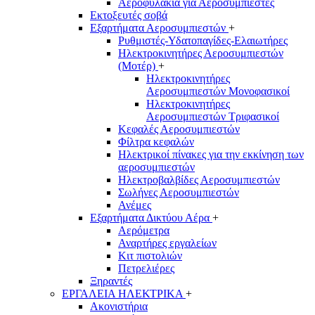
Αεροφυλάκια για Αεροσυμπιεστές
Εκτοξευτές σοβά
Εξαρτήματα Αεροσυμπιεστών
+
Ρυθμιστές-Υδατοπαγίδες-Ελαιωτήρες
Ηλεκτροκινητήρες Αεροσυμπιεστών
(Μοτέρ)
+
Ηλεκτροκινητήρες
Αεροσυμπιεστών Μονοφασικοί
Ηλεκτροκινητήρες
Αεροσυμπιεστών Τριφασικοί
Κεφαλές Αεροσυμπιεστών
Φίλτρα κεφαλών
Ηλεκτρικοί πίνακες για την εκκίνηση των
αεροσυμπιεστών
Ηλεκτροβαλβίδες Αεροσυμπιεστών
Σωλήνες Αεροσυμπιεστών
Ανέμες
Εξαρτήματα Δικτύου Αέρα
+
Αερόμετρα
Αναρτήρες εργαλείων
Κιτ πιστολιών
Πετρελιέρες
Ξηραντές
ΕΡΓΑΛΕΙΑ ΗΛΕΚΤΡΙΚΑ
+
Ακονιστήρια