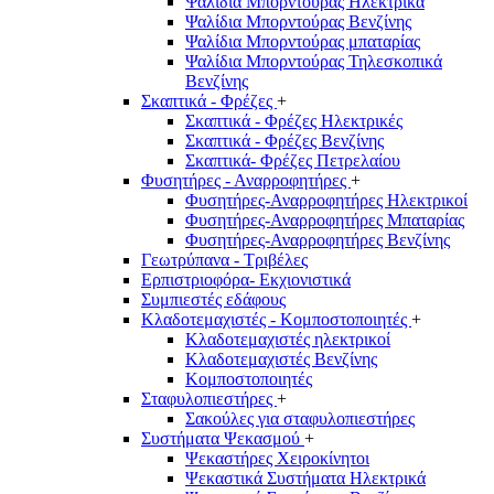
Ψαλίδια Μπορντούρας Hλεκτρικά
Ψαλίδια Μπορντούρας Βενζίνης
Ψαλίδια Μπορντούρας μπαταρίας
Ψαλίδια Μπορντούρας Τηλεσκοπικά
Βενζίνης
Σκαπτικά - Φρέζες
+
Σκαπτικά - Φρέζες Ηλεκτρικές
Σκαπτικά - Φρέζες Βενζίνης
Σκαπτικά- Φρέζες Πετρελαίου
Φυσητήρες - Αναρροφητήρες
+
Φυσητήρες-Αναρροφητήρες Ηλεκτρικοί
Φυσητήρες-Αναρροφητήρες Μπαταρίας
Φυσητήρες-Αναρροφητήρες Βενζίνης
Γεωτρύπανα - Τριβέλες
Ερπιστριοφόρα- Εκχιονιστικά
Συμπιεστές εδάφους
Κλαδοτεμαχιστές - Κομποστοποιητές
+
Κλαδοτεμαχιστές ηλεκτρικοί
Κλαδοτεμαχιστές Βενζίνης
Κομποστοποιητές
Σταφυλοπιεστήρες
+
Σακούλες για σταφυλοπιεστήρες
Συστήματα Ψεκασμού
+
Ψεκαστήρες Χειροκίνητοι
Ψεκαστικά Συστήματα Ηλεκτρικά