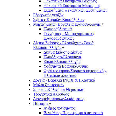
Ψεκαστικά Συστήματα Βενζίνης
Ψεκαστικά Συστήματα Μπαταρίας
Εξαρτήματα Ψεκαστικών Συστημάτων
Εξαερωτές γκαζόν
Σχίστες Κορμών-Καυσόξυλων
Μηχανήματα - Εργαλεία Ελαιοσυλλογής
+
Ελαιοραβδιστικά
Γεννήτριες - Μετασχηματιστές
Ελαιοραβδιστικών
Δίχτυα Σκίασης - Ελαιόδιχτα - Σακιά
Ελλαιοσυλλογής
+
Δίχτυα Σκίασης-Δίχτυα
Ελαιόδιχτα-Ελαιόπανα
Σακιά Ελαιοσυλλογής
Υφάσματα Εδαφοκάλυψης
Φράκτες κήπου-Σύρματα κηπουρικής-
Πλακάκια πλαστικά
Δοχεία - Βαρέλια INOX & Πλαστικά
Μύλοι ζωοτροφών
Σπορείς-Κύλινδροι-Θεριστικά
Τροχιστικά Αλυσίδας
Διανομείς σπόρων-λιπάσματος
Πότισμα
+
Ανέμες ποτίσματος
Βεντάλιες- Περιστροφικά ποτιστικά