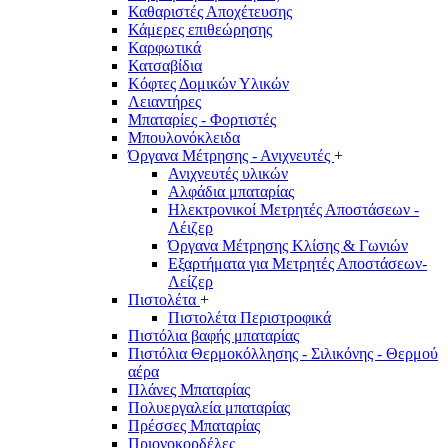
Καθαριστές Αποχέτευσης
Κάμερες επιθεώρησης
Καρφωτικά
Κατσαβίδια
Κόφτες Δομικών Υλικών
Λειαντήρες
Μπαταρίες - Φορτιστές
Μπουλονόκλειδα
Όργανα Μέτρησης - Ανιχνευτές
+
Ανιχνευτές υλικών
Αλφάδια μπαταρίας
Ηλεκτρονικοί Μετρητές Αποστάσεων -
Λέιζερ
Όργανα Μέτρησης Κλίσης & Γωνιών
Εξαρτήματα για Μετρητές Αποστάσεων-
Λείζερ
Πιστολέτα
+
Πιστολέτα Περιστροφικά
Πιστόλια βαφής μπαταρίας
Πιστόλια Θερμοκόλλησης - Σιλικόνης - Θερμού
αέρα
Πλάνες Μπαταρίας
Πολυεργαλεία μπαταρίας
Πρέσσες Μπαταρίας
Πριονοκορδέλες