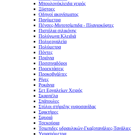
Μπουλονόκλειδα χειρός
Ξύστρες
Οδηγοί ακονίσματος
Παχύμετρα
Πένσες-Μυτοτσίμπιδα - Πλαγιοκόφτες
Πιστόλια σιλικόνης
Πολύγωνα Κλειδιά
Πολυεργαλεία
Πολύμετρα
Πόντες
Πριόνια
Πριτσιναδόροι
Προεκτάσεις
Προκοβγάλτες
Ρίγες
Ροκάνια
Σετ Εργαλείων Χειρός
Σκαρπέλα
Σπάτουλες
Στύλοι στήριξης γυψοσανίδας
Σφικτήρες
Σφυριά
Τσεκούρια
Τσιμπιδες υδραυλικών-Γκαζοτανάλιες-Τανάλιες
Υγρασιόμετρα