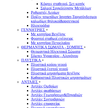
Κόφτες σταθεροί- Σετ κοπής
Σαλμοί Συγκόλλησης Μετάλλων
Ρυθμιστές Αερίων
Πρίζες τσιμπίδων Inverter-Ταχυσύνδεσμοι
καλωδίων θηλυκοί&αρσενικοιί
Ηλεκτρόδια
ΓΕΝΝΗΤΡΙΕΣ
+
Με κινητήρα Βενζίνης
Φορητοί σταθμοί ενέργειας
Με κινητήρα Πετρελαίου
ΘΕΡΜΑΝΤΙΚΑ ΣΩΜΑΤΑ - ΣΟΜΠΕΣ
+
Θερμαντικά Ηλεκτρικά Σώματα
Σόμπες Υγραερίου - Αλογόνου
ΠΛΥΣΤΙΚΑ
+
Πλυστικά κρύου νερού
Πλυστικά ζεστού νερού
Πλυστικά μηχανήματα βενζίνης
Καθαριστικά Πλυστικών μηχανημάτων
ΑΝΤΛΙΕΣ
+
Αντλίες Ομβρίων
Αντλίες ακαθάρτων
Αντλίες Γεωτρήσεων&Πηγαδιών
Αντλίες Συντριβανιών
Αντλίες επιφανείας
Πιεστικά μηχανήματα