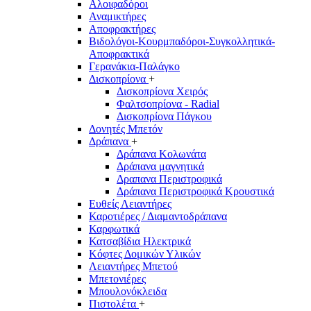
Αλοιφαδόροι
Αναμικτήρες
Αποφρακτήρες
Βιδολόγοι-Κουρμπαδόροι-Συγκολλητικά-
Αποφρακτικά
Γερανάκια-Παλάγκο
Δισκοπρίονα
+
Δισκοπρίονα Χειρός
Φαλτσοπρίονα - Radial
Δισκοπρίονα Πάγκου
Δονητές Μπετόν
Δράπανα
+
Δράπανα Κολωνάτα
Δράπανα μαγνητικά
Δραπανα Περιστροφικά
Δράπανα Περιστροφικά Κρουστικά
Ευθείς Λειαντήρες
Καροτιέρες / Διαμαντοδράπανα
Καρφωτικά
Κατσαβίδια Ηλεκτρικά
Κόφτες Δομικών Υλικών
Λειαντήρες Μπετού
Μπετονιέρες
Μπουλονόκλειδα
Πιστολέτα
+