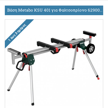
Βάση Metabo KSU 401 για Φαλτσοπρίονο 629006000