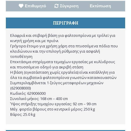
Επιθυμητό
Σύγκριση
Εκτύπωση
ΠΕΡΙΓΡΑΦΗ
Ελαφριά και στιβαρή βάση για φαλτσοπρίονα με τρόλεϊ για
κινητή χρήση και με πριόνι
Γρήγορα έτοιμο για χρήση χάρη στα πτυσσόμενα πόδια που
κλειδώνουν και την επιλογή ρύθμισης για ασφαλή
τοποθέτηση
Επεκτάσιμα στηρίγματα τεμαχίων εργασίας με κυλίνδρους
και πτυσσόμενο οδηγό για ακριβή στάση
Η βάση (εγκατάσταση χωρίς εργαλεία) είναι κατάλληλη για
όλα τα συμβατικά φαλτσοπρίονα γνωστών κατασκευαστών
Συμπεριλαμβάνεται 1 ζεύγος μεταφορέων μηχανών
(629008000)
Κωδικός: 629006000
Συνολικό μήκος: 168 cm – 400 cm
Ύψος στήριξης τεμαχίου εργασίας: 92 cm – 99 cm
Μέγ. φορτίο βάρους στο κεντρικό μέρος: 250 kg
Βάρος: 25.0 kg