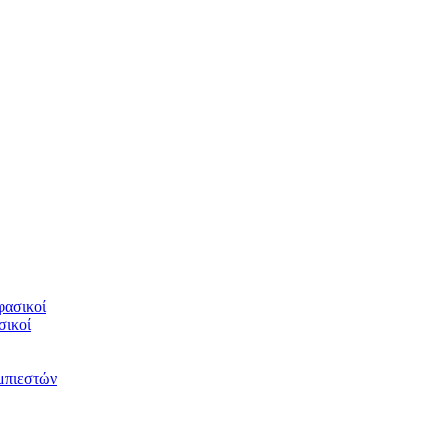
φασικοί
σικοί
υμπιεστών