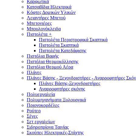
Καρφωτικά
Κατσαβίδια Ηλεκτρικά
Κόφτες Δομικών Υλικών
Λειαντήρες Μπετού
Μπετονιέρες
Μπουλονόκλειδα
Πιστολέτα
+
Πιστολέτα Περιστροφικά Σκαπτικά
Πιστολέτα Σκαπτικά
Πιστολέτα Κατεδάφισης
Πιστόλια Βαφής
Πιστόλια Θερμοκόλλησης
Πιστόλια Θερμού Αέρα
Πλάνες
Πλάνες Βάσης - Ξεχονδριστήρες - Αναρροφητήρες Σκόν
Πλάνες Βάσης-Ξεχονδριστήρες
Αναρροφητήρες σκόνης
Πολυεργαλεία
Πολυμηχανήματα Ξυλουργικά
Πριονοκορδέλες
Ρούτερ
Σέγες
Σετ εργαλείων
Σιδηροπρίονα Ταινίας
Σκούπες Ηλεκτρικές-Στάχτης