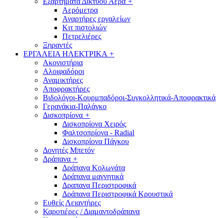
Εξαρτήματα Δικτύου Αέρα
+
Αερόμετρα
Αναρτήρες εργαλείων
Κιτ πιστολιών
Πετρελιέρες
Ξηραντές
ΕΡΓΑΛΕΙΑ ΗΛΕΚΤΡΙΚΑ
+
Ακονιστήρια
Αλοιφαδόροι
Αναμικτήρες
Αποφρακτήρες
Βιδολόγοι-Κουρμπαδόροι-Συγκολλητικά-Αποφρακτικά
Γερανάκια-Παλάγκο
Δισκοπρίονα
+
Δισκοπρίονα Χειρός
Φαλτσοπρίονα - Radial
Δισκοπρίονα Πάγκου
Δονητές Μπετόν
Δράπανα
+
Δράπανα Κολωνάτα
Δράπανα μαγνητικά
Δραπανα Περιστροφικά
Δράπανα Περιστροφικά Κρουστικά
Ευθείς Λειαντήρες
Καροτιέρες / Διαμαντοδράπανα