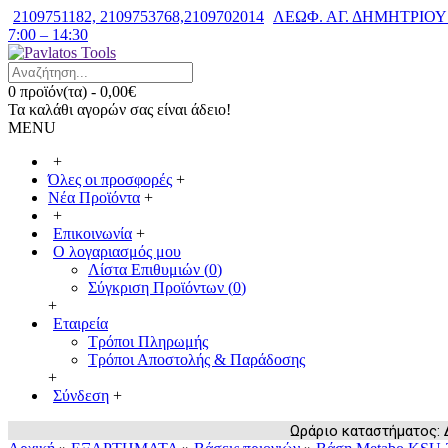
2109751182, 2109753768,2109702014
ΛΕΩΦ. ΑΓ. ΔΗΜΗΤΡΙΟΥ 7
7:00 – 14:30
0 προϊόν(τα) - 0,00€
Τα καλάθι αγορών σας είναι άδειο!
MENU
+
Όλες οι προσφορές
+
Νέα Προϊόντα
+
+
Επικοινωνία
+
Ο λογαριασμός μου
Λίστα Επιθυμιών (
0
)
Σύγκριση Προϊόντων (
0
)
+
Εταιρεία
Τρόποι Πληρωμής
Τρόποι Αποστολής & Παράδοσης
+
Σύνδεση
+
Ωράριο καταστήματος: Δευ