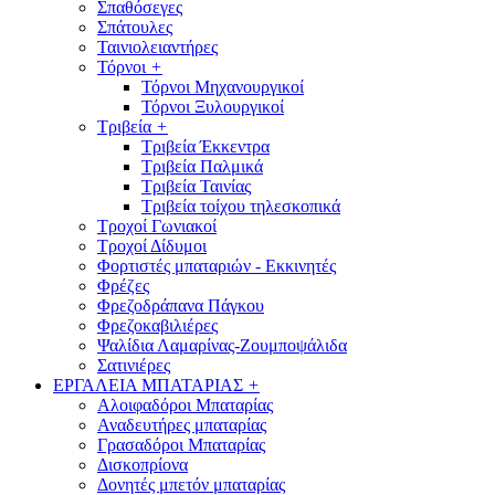
Σπαθόσεγες
Σπάτουλες
Ταινιολειαντήρες
Τόρνοι
+
Τόρνοι Μηχανουργικοί
Τόρνοι Ξυλουργικοί
Τριβεία
+
Τριβεία Έκκεντρα
Τριβεία Παλμικά
Τριβεία Ταινίας
Τριβεία τοίχου τηλεσκοπικά
Τροχοί Γωνιακοί
Τροχοί Δίδυμοι
Φορτιστές μπαταριών - Εκκινητές
Φρέζες
Φρεζοδράπανα Πάγκου
Φρεζοκαβιλιέρες
Ψαλίδια Λαμαρίνας-Ζουμποψάλιδα
Σατινιέρες
ΕΡΓΑΛΕΙΑ ΜΠΑΤΑΡΙΑΣ
+
Αλοιφαδόροι Μπαταρίας
Αναδευτήρες μπαταρίας
Γρασαδόροι Μπαταρίας
Δισκοπρίονα
Δονητές μπετόν μπαταρίας