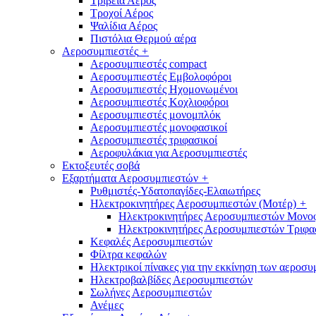
Τριβεία Αέρος
Τροχοί Αέρος
Ψαλίδια Αέρος
Πιστόλια Θερμού αέρα
Αεροσυμπιεστές
+
Αεροσυμπιεστές compact
Αεροσυμπιεστές Εμβολοφόροι
Αεροσυμπιεστές Ηχομονωμένοι
Αεροσυμπιεστές Κοχλιοφόροι
Αεροσυμπιεστές μονομπλόκ
Αεροσυμπιεστές μονοφασικοί
Αεροσυμπιεστές τριφασικοί
Αεροφυλάκια για Αεροσυμπιεστές
Εκτοξευτές σοβά
Εξαρτήματα Αεροσυμπιεστών
+
Ρυθμιστές-Υδατοπαγίδες-Ελαιωτήρες
Ηλεκτροκινητήρες Αεροσυμπιεστών (Μοτέρ)
+
Ηλεκτροκινητήρες Αεροσυμπιεστών Μονο
Ηλεκτροκινητήρες Αεροσυμπιεστών Τριφα
Κεφαλές Αεροσυμπιεστών
Φίλτρα κεφαλών
Ηλεκτρικοί πίνακες για την εκκίνηση των αεροσ
Ηλεκτροβαλβίδες Αεροσυμπιεστών
Σωλήνες Αεροσυμπιεστών
Ανέμες