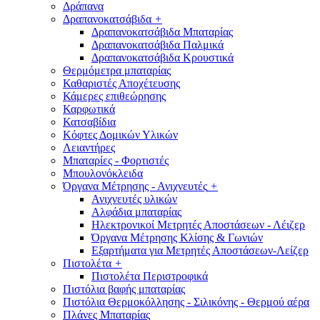
Δράπανα
Δραπανοκατσάβιδα
+
Δραπανοκατσάβιδα Μπαταρίας
Δραπανοκατσάβιδα Παλμικά
Δραπανοκατσάβιδα Κρουστικά
Θερμόμετρα μπαταρίας
Καθαριστές Αποχέτευσης
Κάμερες επιθεώρησης
Καρφωτικά
Κατσαβίδια
Κόφτες Δομικών Υλικών
Λειαντήρες
Μπαταρίες - Φορτιστές
Μπουλονόκλειδα
Όργανα Μέτρησης - Ανιχνευτές
+
Ανιχνευτές υλικών
Αλφάδια μπαταρίας
Ηλεκτρονικοί Μετρητές Αποστάσεων - Λέιζερ
Όργανα Μέτρησης Κλίσης & Γωνιών
Εξαρτήματα για Μετρητές Αποστάσεων-Λείζερ
Πιστολέτα
+
Πιστολέτα Περιστροφικά
Πιστόλια βαφής μπαταρίας
Πιστόλια Θερμοκόλλησης - Σιλικόνης - Θερμού αέρα
Πλάνες Μπαταρίας