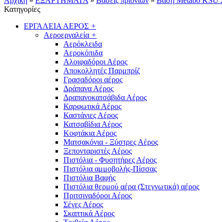
Αρχική
»
ΕΞΑΡΤΗΜΑΤΑ
»
Βάσεις πριονιών
»
Βάση Metabo KSU 2
Κατηγορίες
ΕΡΓΑΛΕΙΑ ΑΕΡΟΣ
+
Αεροεργαλεία
+
Αερόκλειδα
Αεροκόπιδα
Αλοιφαδόροι Αέρος
Αποκολλητές Παρμπρίζ
Γρασαδόροι αέρος
Δράπανα Αέρος
Δραπανοκατσάβιδα Αέρος
Καρφωτικά Αέρος
Καστάνιες Αέρος
Κατσαβίδια Αέρος
Κοφτάκια Αέρος
Ματσακόνια - Ξύστρες Αέρος
Ξεπονταριστές Αέρος
Πιστόλια - Φυσητήρες Αέρος
Πιστόλια αμμοβολής-Πίσσας
Πιστόλια Βαφής
Πιστόλια θερμού αέρα (Στεγνωτικά) αέρος
Πριτσιναδόροι Αέρος
Σέγες Αέρος
Σκαπτικά Αέρος