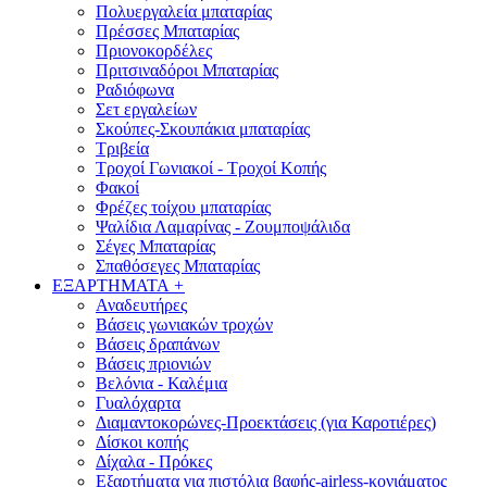
Πολυεργαλεία μπαταρίας
Πρέσσες Μπαταρίας
Πριονοκορδέλες
Πριτσιναδόροι Μπαταρίας
Ραδιόφωνα
Σετ εργαλείων
Σκούπες-Σκουπάκια μπαταρίας
Τριβεία
Τροχοί Γωνιακοί - Τροχοί Κοπής
Φακοί
Φρέζες τοίχου μπαταρίας
Ψαλίδια Λαμαρίνας - Ζουμποψάλιδα
Σέγες Μπαταρίας
Σπαθόσεγες Μπαταρίας
ΕΞΑΡΤΗΜΑΤΑ
+
Αναδευτήρες
Βάσεις γωνιακών τροχών
Βάσεις δραπάνων
Βάσεις πριονιών
Βελόνια - Καλέμια
Γυαλόχαρτα
Διαμαντοκορώνες-Προεκτάσεις (για Καροτιέρες)
Δίσκοι κοπής
Δίχαλα - Πρόκες
Εξαρτήματα για πιστόλια βαφής-airless-κονιάματος