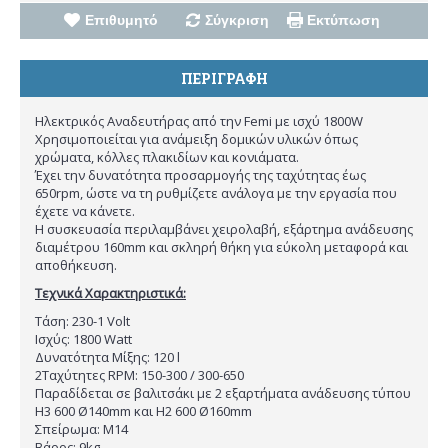
Επιθυμητό
Σύγκριση
Εκτύπωση
ΠΕΡΙΓΡΑΦΉ
Ηλεκτρικός Αναδευτήρας από την Femi με ισχύ 1800W
Χρησιμοποιείται για ανάμειξη δομικών υλικών όπως
χρώματα, κόλλες πλακιδίων και κονιάματα.
Έχει την δυνατότητα προσαρμογής της ταχύτητας έως
650rpm, ώστε να τη ρυθμίζετε ανάλογα με την εργασία που
έχετε να κάνετε.
Η συσκευασία περιλαμβάνει χειρολαβή, εξάρτημα ανάδευσης
διαμέτρου 160mm και σκληρή θήκη για εύκολη μεταφορά και
αποθήκευση.
Τεχνικά Χαρακτηριστικά:
Τάση: 230-1 Volt
Ισχύς: 1800 Watt
Δυνατότητα Μίξης: 120 l
2Ταχύτητες RPM: 150-300 / 300-650
Παραδίδεται σε βαλιτσάκι με 2 εξαρτήματα ανάδευσης τύπου
H3 600 Ø140mm και H2 600 Ø160mm
Σπείρωμα: M14
Βάρος: 9kg