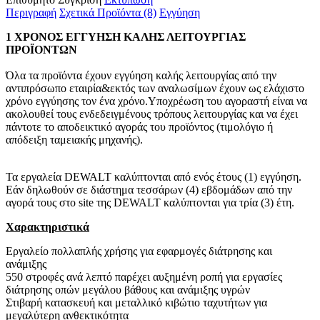
Περιγραφή
Σχετικά Προϊόντα (8)
Εγγύηση
1 ΧΡΟΝΟΣ ΕΓΓΥΗΣΗ ΚΑΛΗΣ ΛΕΙΤΟΥΡΓΙΑΣ
ΠΡΟΪΟΝΤΩΝ
Όλα τα προϊόντα έχουν εγγύηση καλής λειτουργίας από την
αντιπρόσωπο εταιρία&εκτός των αναλωσίμων έχουν ως ελάχιστο
χρόνο εγγύησης τον ένα χρόνο.Υποχρέωση του αγοραστή είναι να
ακολουθεί τους ενδεδειγμένους τρόπους λειτουργίας και να έχει
πάντοτε το αποδεικτικό αγοράς του προϊόντος (τιμολόγιο ή
απόδειξη ταμειακής μηχανής).
Τα εργαλεία DEWALT καλύπτονται από ενός έτους (1) εγγύηση.
Εάν δηλωθούν σε διάστημα τεσσάρων (4) εβδομάδων από την
αγορά τους στο site της DEWALT καλύπτονται για τρία (3) έτη.
Χαρακτηριστικά
Εργαλείο πολλαπλής χρήσης για εφαρμογές διάτρησης και
ανάμιξης
550 στροφές ανά λεπτό παρέχει αυξημένη ροπή για εργασίες
διάτρησης οπών μεγάλου βάθους και ανάμιξης υγρών
Στιβαρή κατασκευή και μεταλλικό κιβώτιο ταχυτήτων για
μεγαλύτερη ανθεκτικότητα