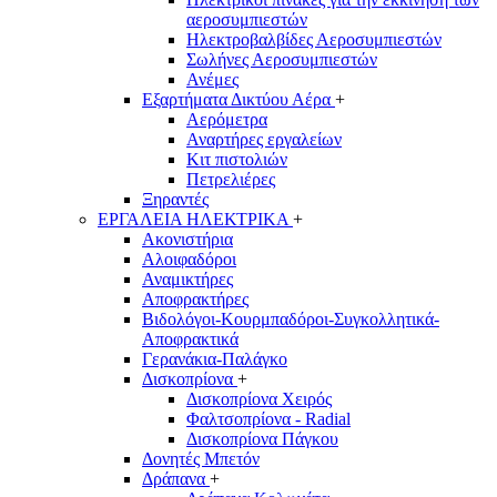
αεροσυμπιεστών
Ηλεκτροβαλβίδες Αεροσυμπιεστών
Σωλήνες Αεροσυμπιεστών
Ανέμες
Εξαρτήματα Δικτύου Αέρα
+
Αερόμετρα
Αναρτήρες εργαλείων
Κιτ πιστολιών
Πετρελιέρες
Ξηραντές
ΕΡΓΑΛΕΙΑ ΗΛΕΚΤΡΙΚΑ
+
Ακονιστήρια
Αλοιφαδόροι
Αναμικτήρες
Αποφρακτήρες
Βιδολόγοι-Κουρμπαδόροι-Συγκολλητικά-
Αποφρακτικά
Γερανάκια-Παλάγκο
Δισκοπρίονα
+
Δισκοπρίονα Χειρός
Φαλτσοπρίονα - Radial
Δισκοπρίονα Πάγκου
Δονητές Μπετόν
Δράπανα
+