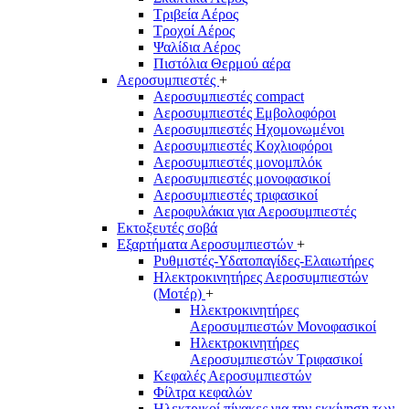
Τριβεία Αέρος
Τροχοί Αέρος
Ψαλίδια Αέρος
Πιστόλια Θερμού αέρα
Αεροσυμπιεστές
+
Αεροσυμπιεστές compact
Αεροσυμπιεστές Εμβολοφόροι
Αεροσυμπιεστές Ηχομονωμένοι
Αεροσυμπιεστές Κοχλιοφόροι
Αεροσυμπιεστές μονομπλόκ
Αεροσυμπιεστές μονοφασικοί
Αεροσυμπιεστές τριφασικοί
Αεροφυλάκια για Αεροσυμπιεστές
Εκτοξευτές σοβά
Εξαρτήματα Αεροσυμπιεστών
+
Ρυθμιστές-Υδατοπαγίδες-Ελαιωτήρες
Ηλεκτροκινητήρες Αεροσυμπιεστών
(Μοτέρ)
+
Ηλεκτροκινητήρες
Αεροσυμπιεστών Μονοφασικοί
Ηλεκτροκινητήρες
Αεροσυμπιεστών Τριφασικοί
Κεφαλές Αεροσυμπιεστών
Φίλτρα κεφαλών
Ηλεκτρικοί πίνακες για την εκκίνηση των