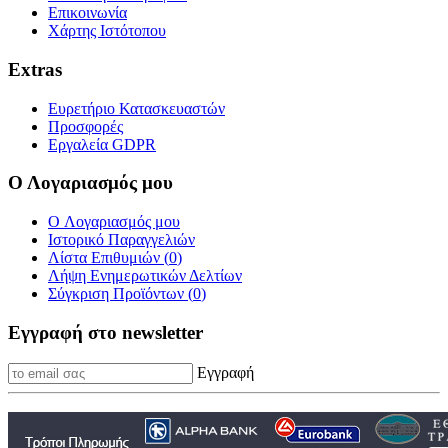
Επικοινωνία
Χάρτης Ιστότοπου
Extras
Ευρετήριο Κατασκευαστών
Προσφορές
Εργαλεία GDPR
Ο Λογαριασμός μου
O Λογαριασμός μου
Ιστορικό Παραγγελιών
Λίστα Επιθυμιών (
0
)
Λήψη Ενημερωτικών Δελτίων
Σύγκριση Προϊόντων (
0
)
Εγγραφή στο newsletter
Εγγραφή