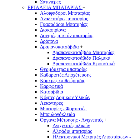
Σατινιέρες
ΕΡΓΑΛΕΙΑ ΜΠΑΤΑΡΙΑΣ
+
Αλοιφαδόροι Μπαταρίας
Αναδευτήρες μπαταρίας
Γρασαδόροι Μπαταρίας
Δισκοπρίονα
Δονητές μπετόν μπαταρίας
Δράπανα
Δραπανοκατσάβιδα
+
Δραπανοκατσάβιδα Μπαταρίας
Δραπανοκατσάβιδα Παλμικά
Δραπανοκατσάβιδα Κρουστικά
Θερμόμετρα μπαταρίας
Καθαριστές Αποχέτευσης
Κάμερες επιθεώρησης
Καρφωτικά
Κατσαβίδια
Κόφτες Δομικών Υλικών
Λειαντήρες
Μπαταρίες - Φορτιστές
Μπουλονόκλειδα
Όργανα Μέτρησης - Ανιχνευτές
+
Ανιχνευτές υλικών
Αλφάδια μπαταρίας
Ηλεκτρονικοί Μετρητές Αποστάσεων -