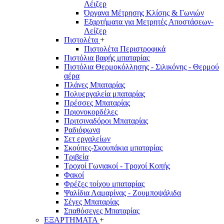
Λέιζερ
Όργανα Μέτρησης Κλίσης & Γωνιών
Εξαρτήματα για Μετρητές Αποστάσεων-
Λείζερ
Πιστολέτα
+
Πιστολέτα Περιστροφικά
Πιστόλια βαφής μπαταρίας
Πιστόλια Θερμοκόλλησης - Σιλικόνης - Θερμού
αέρα
Πλάνες Μπαταρίας
Πολυεργαλεία μπαταρίας
Πρέσσες Μπαταρίας
Πριονοκορδέλες
Πριτσιναδόροι Μπαταρίας
Ραδιόφωνα
Σετ εργαλείων
Σκούπες-Σκουπάκια μπαταρίας
Τριβεία
Τροχοί Γωνιακοί - Τροχοί Κοπής
Φακοί
Φρέζες τοίχου μπαταρίας
Ψαλίδια Λαμαρίνας - Ζουμποψάλιδα
Σέγες Μπαταρίας
Σπαθόσεγες Μπαταρίας
ΕΞΑΡΤΗΜΑΤΑ
+