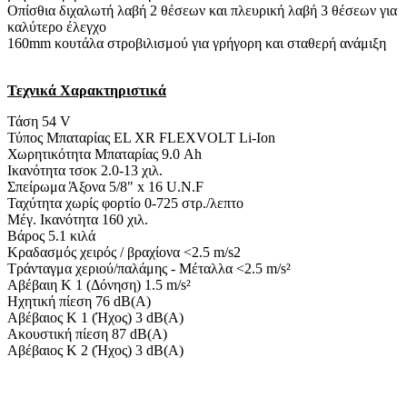
Οπίσθια διχαλωτή λαβή 2 θέσεων και πλευρική λαβή 3 θέσεων για
καλύτερο έλεγχο
160mm κουτάλα στροβιλισμού για γρήγορη και σταθερή ανάμιξη
Τεχνικά Χαρακτηριστικά
Τάση 54 V
Τύπος Μπαταρίας EL XR FLEXVOLT Li-Ion
Χωρητικότητα Μπαταρίας 9.0 Ah
Ικανότητα τσοκ 2.0-13 χιλ.
Σπείρωμα Άξονα 5/8" x 16 U.N.F
Ταχύτητα χωρίς φορτίο 0-725 στρ./λεπτο
Μέγ. Ικανότητα 160 χιλ.
Βάρος 5.1 κιλά
Κραδασμός χειρός / βραχίονα <2.5 m/s2
Tράνταγμα χεριού/παλάμης - Μέταλλα <2.5 m/s²
Αβέβαιη K 1 (Δόνηση) 1.5 m/s²
Ηχητική πίεση 76 dB(A)
Αβέβαιος K 1 (Ήχος) 3 dB(A)
Ακουστική πίεση 87 dB(A)
Αβέβαιος K 2 (Ήχος) 3 dB(A)