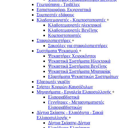
Γεωτρύπανα - Τριβέλες
Ερπιστριοφόρα- Εκχιονιστικά
Συμπιεστές εδάφους
Κλαδοτεμαχιστές - Κομποστοποιητές
+
Κλαδοτεμαχιστές ηλεκτρικοί
Κλαδοτεμαχιστές Βενζίνης
Κομποστοποιητές
Σταφυλοπιεστήρες
+
Σακούλες για σταφυλοπιεστήρες
Συστήματα Ψεκασμού
+
Ψεκαστήρες Χειροκίνητοι
Ψεκαστικά Συστήματα Ηλεκτρικά
Ψεκαστικά Συστήματα Βενζίνης
Ψεκαστικά Συστήματα Μπαταρίας
Εξαρτήματα Ψεκαστικών Συστημάτων
Εξαερωτές γκαζόν
Σχίστες Κορμών-Καυσόξυλων
Μηχανήματα - Εργαλεία Ελαιοσυλλογής
+
Ελαιοραβδιστικά
Γεννήτριες - Μετασχηματιστές
Ελαιοραβδιστικών
Δίχτυα Σκίασης - Ελαιόδιχτα - Σακιά
Ελλαιοσυλλογής
+
Δίχτυα Σκίασης-Δίχτυα
Ελαιόδιχτα-Ελαιόπανα