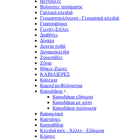
Βεντούζες
Βούρτσες τριψίματος
Γαλλικά κλειδιά
Γερμανοπολύγωνα - Γερμανικά κλειδιά
Γρασσαδόροι
Γωνιές-Στέλες
Διαβήτες
Δίχαλα
Δοχεία σοβά
Δυναμόκλειδα
Ζουμπάδες
Ζύγια
Θήκες-Ζώνες
ΚΑΒΙΛΙΕΡΕΣ
Καλέμια
Καμινέτα-Φλόγιστρα
Καρυδάκια
+
Καρυδάκια εξάγωνα
Καρυδάκια με μύτη
Καρυδάκια πολύγωνα
Καρφωτικά
Καστάνιες
Κατσαβίδια
Κλειδιά torx - Άλλεν - Εξάγωνα
Κόφτες