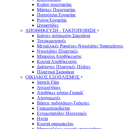
Κράνη προστασίας
Μάσκες Προστασίας
Παπούτσια Εργασίας
Ρούχα Εργασίας
Ωτοασπίδες
ΑΠΟΘΗΚΕΥΣΗ - ΤΑΚΤΟΠΟΙΗΣΗ
+
Ιμάντες ανύψωσης-Σαμπάνια
Τσερκομηχανές
Μεταλλικές Ραφιέρες-Ντουλάπες Υφασμάτινες
Ντουλάπες Πλαστικές
Μπαούλα Αποθήκευσης
Κουτιά Αποθήκευσης
Διάτρητες Πλαστικές Πλάτες
Πλαστικά Σκαφάκια
ΟΙΚΙΑΚΟΣ ΕΞΟΠΛΙΣΜΟΣ
+
Stretch Film
Ανεμιστήρες
Αποθήκες κήπου-Γκαράζ
Αποχυμωτές
Βάσεις ποδηλάτων-Τρόμπες
Γραμματοκιβώτια
Εντομοπαγίδες Ηλεκτρικές
Ηχεία
Κουτιά φαρμακείου
Μπαγκαζιέρες οροφής αυτοκινήτου