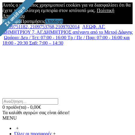
Αυτός ο ιστότοπος χρησιμοποιεί cookies για να διασφαλίσει ότι θα
έχετε την καλύτερη εμπειρία στον ιστότοπό μας.
Πολιτική
Απορρήτου
Κλείσιμο
Προτιμήσεις
Αποδοχή
2109751182, 2109753768,2109702014
ΛΕΩΦ. ΑΓ.
ΔΗΜΗΤΡΙΟΥ 7, ΑΓ.ΔΗΜΗΤΡΙΟΣ απέναντι από το Μετρό Δάφνης
Ωράριο: Δευ / Τετ: 07:00 - 16:00 Τρ / Πε / Παρ: 07:00 - 16:00 και
18:00 - 20:30 Σαβ: 7:00 – 14:30
0 προϊόν(τα) - 0,00€
Τα καλάθι αγορών σας είναι άδειο!
MENU
+
Όλες οι προσφορές
+