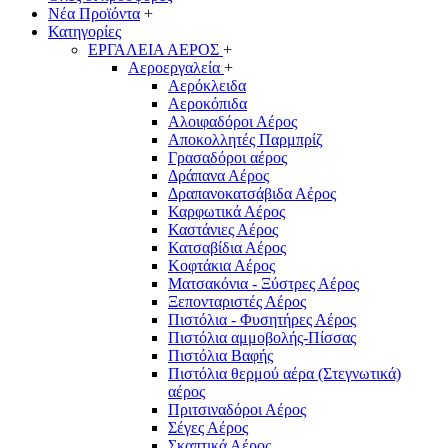
Νέα Προϊόντα
+
Κατηγορίες
ΕΡΓΑΛΕΙΑ ΑΕΡΟΣ
+
Αεροεργαλεία
+
Αερόκλειδα
Αεροκόπιδα
Αλοιφαδόροι Αέρος
Αποκολλητές Παρμπρίζ
Γρασαδόροι αέρος
Δράπανα Αέρος
Δραπανοκατσάβιδα Αέρος
Καρφωτικά Αέρος
Καστάνιες Αέρος
Κατσαβίδια Αέρος
Κοφτάκια Αέρος
Ματσακόνια - Ξύστρες Αέρος
Ξεπονταριστές Αέρος
Πιστόλια - Φυσητήρες Αέρος
Πιστόλια αμμοβολής-Πίσσας
Πιστόλια Βαφής
Πιστόλια θερμού αέρα (Στεγνωτικά)
αέρος
Πριτσιναδόροι Αέρος
Σέγες Αέρος
Σκαπτικά Αέρος