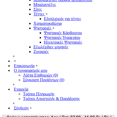
Μπαλαντέζες
Σίτες
Τέντες
+
Εξοπλισμός για τέντες
Χρηματοκιβώτια
Ψησταριές
+
Ψησταριές Κάρβουνου
Ψησταριές Υγραερίου
Ηλεκτρικές Ψησταριές
Εξωλέμβιες μηχανές
Ζυγαριές
+
+
Επικοινωνία
+
Ο λογαριασμός μου
Λίστα Επιθυμιών (
0
)
Σύγκριση Προϊόντων (
0
)
+
Εταιρεία
Τρόποι Πληρωμής
Τρόποι Αποστολής & Παράδοσης
+
Σύνδεση
+