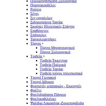
Πολυμηχανήματα Ξυλουργικά
Πριονοκορδέλες
Ρούτερ
Σέγες
Σετ εργαλείων
Σιδηροπρίονα Ταινίας
Σκούπες Ηλεκτρικές-Στάχτης
Σπαθόσεγες
Σπάτουλες
Ταινιολειαντήρες
Τόρνοι
+
Τόρνοι Μηχανουργικοί
Τόρνοι Ξυλουργικοί
Τριβεία
+
Τριβεία Έκκεντρα
Τριβεία Παλμικά
Τριβεία Ταινίας
Τριβεία τοίχου τηλεσκοπικά
Τροχοί Γωνιακοί
Τροχοί Δίδυμοι
Φορτιστές μπαταριών - Εκκινητές
Φρέζες
Φρεζοδράπανα Πάγκου
Φρεζοκαβιλιέρες
Ψαλίδια Λαμαρίνας-Ζουμποψάλιδα