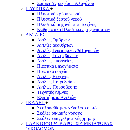
Σόμπες Υγραερίου - Αλογόνου
ΠΛΥΣΤΙΚΑ
+
Πλυστικά κρύου νερού
Πλυστικά ζεστού νερού
Πλυστικά μηχανήματα βενζίνης
Καθαριστικά Πλυστικών μηχανημάτων
ΑΝΤΛΙΕΣ
+
Αντλίες Ομβρίων
Αντλίες ακαθάρτων
Αντλίες Γεωτρήσεων&Πηγαδιών
Αντλίες Συντριβανιών
Αντλίες επιφανείας
Πιεστικά μηχανήματα
Πιεστικά δοχεία
Αντλίες Βενζίνης
Αντλίες Πετρελαίου
Αντλίες Πυρόσβεσης
Τεχνητές Λίμνες
Εξαρτήματα Αντλιών
ΣΚΑΛΕΣ
+
Σκαλοκαθίσματα-Σκαλοσκαμπό
Σκάλες οικιακής χρήσης
Σκάλες επαγγελματικής χρήσης
ΠΑΛΕΤΟΦΟΡΑ-ΚΑΡΟΤΣΙΑ ΜΕΤΑΦΟΡΑΣ-
ΟΙΚΟΔΟΜΩΝ
+