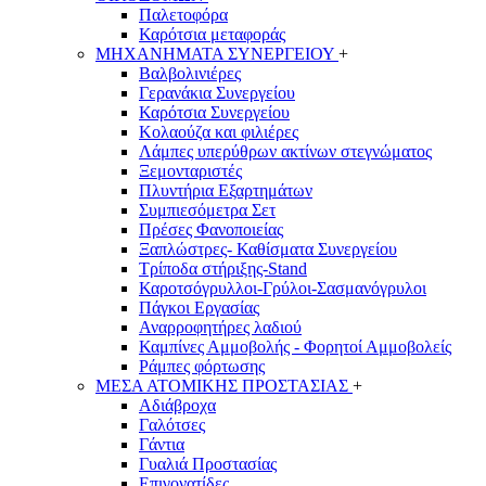
Παλετοφόρα
Καρότσια μεταφοράς
ΜΗΧΑΝΗΜΑΤΑ ΣΥΝΕΡΓΕΙΟΥ
+
Βαλβολινιέρες
Γερανάκια Συνεργείου
Καρότσια Συνεργείου
Κολαούζα και φιλιέρες
Λάμπες υπερύθρων ακτίνων στεγνώματος
Ξεμονταριστές
Πλυντήρια Εξαρτημάτων
Συμπιεσόμετρα Σετ
Πρέσες Φανοποιείας
Ξαπλώστρες- Καθίσματα Συνεργείου
Τρίποδα στήριξης-Stand
Καροτσόγρυλλοι-Γρύλοι-Σασμανόγρυλοι
Πάγκοι Εργασίας
Αναρροφητήρες λαδιού
Καμπίνες Αμμοβολής - Φορητοί Αμμοβολείς
Ράμπες φόρτωσης
ΜΕΣΑ ΑΤΟΜΙΚΗΣ ΠΡΟΣΤΑΣΙΑΣ
+
Αδιάβροχα
Γαλότσες
Γάντια
Γυαλιά Προστασίας
Επιγονατίδες