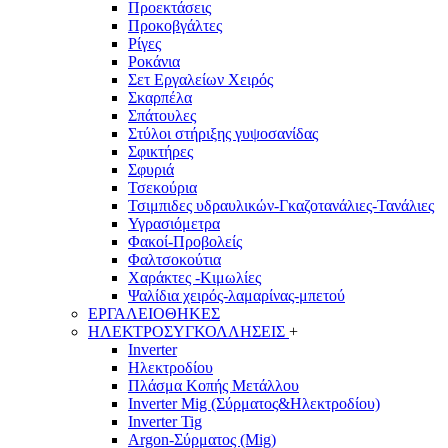
Προεκτάσεις
Προκοβγάλτες
Ρίγες
Ροκάνια
Σετ Εργαλείων Χειρός
Σκαρπέλα
Σπάτουλες
Στύλοι στήριξης γυψοσανίδας
Σφικτήρες
Σφυριά
Τσεκούρια
Τσιμπιδες υδραυλικών-Γκαζοτανάλιες-Τανάλιες
Υγρασιόμετρα
Φακοί-Προβολείς
Φαλτσοκούτια
Χαράκτες -Κιμωλίες
Ψαλίδια χειρός-λαμαρίνας-μπετού
ΕΡΓΑΛΕΙΟΘΗΚΕΣ
ΗΛΕΚΤΡΟΣΥΓΚΟΛΛΗΣΕΙΣ
+
Inverter
Ηλεκτροδίου
Πλάσμα Κοπής Μετάλλου
Inverter Mig (Σύρματος&Ηλεκτροδίου)
Inverter Tig
Argon-Σύρματος (Mig)