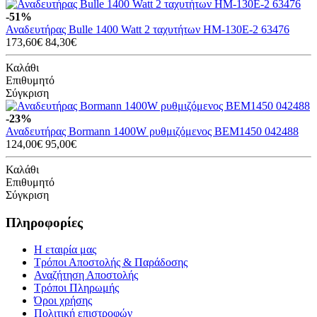
-51%
Αναδευτήρας Bulle 1400 Watt 2 ταχυτήτων HM-130E-2 63476
173,60€
84,30€
Καλάθι
Επιθυμητό
Σύγκριση
-23%
Αναδευτήρας Bormann 1400W ρυθμιζόμενος BEM1450 042488
124,00€
95,00€
Καλάθι
Επιθυμητό
Σύγκριση
Πληροφορίες
Η εταιρία μας
Τρόποι Αποστολής & Παράδοσης
Αναζήτηση Αποστολής
Τρόποι Πληρωμής
Όροι χρήσης
Πολιτική επιστροφών