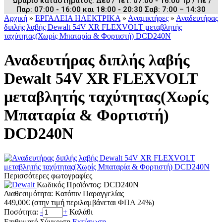
Ωράριο καταστήματος: Δευ / Τετ: 07:00 - 16:00 Τρ / Πε /
Παρ: 07:00 - 16:00 και 18:00 - 20:30 Σαβ: 7:00 – 14:30
Αρχική
»
ΕΡΓΑΛΕΙΑ ΗΛΕΚΤΡΙΚΑ
»
Αναμικτήρες
»
Αναδευτήρας
διπλής λαβής Dewalt 54V XR FLEXVOLT μεταβλητής
ταχύτητας(Χωρίς Μπαταρία & Φορτιστή) DCD240N
Αναδευτήρας διπλής λαβής
Dewalt 54V XR FLEXVOLT
μεταβλητής ταχύτητας(Χωρίς
Μπαταρία & Φορτιστή)
DCD240N
Περισσότερες φωτογραφίες
Κωδικός Προϊόντος:
DCD240N
Διαθεσιμότητα:
Κατόπιν Παραγγελίας
449,00€
(στην τιμή περιλαμβάνεται ΦΠΑ 24%)
Ποσότητα:
-
+
Καλάθι
Επιθυμητό
Σύγκριση
Εκτύπωση