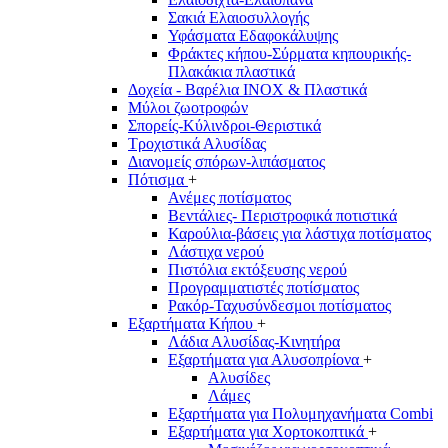
Σακιά Ελαιοσυλλογής
Υφάσματα Εδαφοκάλυψης
Φράκτες κήπου-Σύρματα κηπουρικής-
Πλακάκια πλαστικά
Δοχεία - Βαρέλια INOX & Πλαστικά
Μύλοι ζωοτροφών
Σπορείς-Κύλινδροι-Θεριστικά
Τροχιστικά Αλυσίδας
Διανομείς σπόρων-λιπάσματος
Πότισμα
+
Ανέμες ποτίσματος
Βεντάλιες- Περιστροφικά ποτιστικά
Καρούλια-βάσεις για λάστιχα ποτίσματος
Λάστιχα νερού
Πιστόλια εκτόξευσης νερού
Προγραμματιστές ποτίσματος
Ρακόρ-Ταχυσύνδεσμοι ποτίσματος
Εξαρτήματα Κήπου
+
Λάδια Αλυσίδας-Κινητήρα
Εξαρτήματα για Αλυσοπρίονα
+
Αλυσίδες
Λάμες
Εξαρτήματα για Πολυμηχανήματα Combi
Εξαρτήματα για Χορτοκοπτικά
+