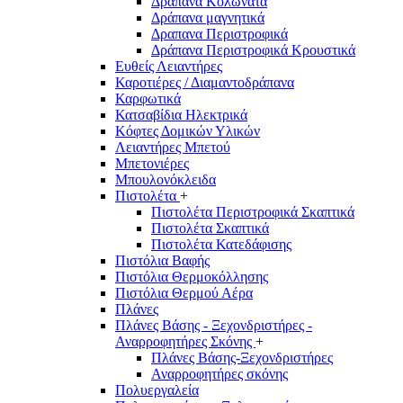
Δράπανα Κολωνάτα
Δράπανα μαγνητικά
Δραπανα Περιστροφικά
Δράπανα Περιστροφικά Κρουστικά
Ευθείς Λειαντήρες
Καροτιέρες / Διαμαντοδράπανα
Καρφωτικά
Κατσαβίδια Ηλεκτρικά
Κόφτες Δομικών Υλικών
Λειαντήρες Μπετού
Μπετονιέρες
Μπουλονόκλειδα
Πιστολέτα
+
Πιστολέτα Περιστροφικά Σκαπτικά
Πιστολέτα Σκαπτικά
Πιστολέτα Κατεδάφισης
Πιστόλια Βαφής
Πιστόλια Θερμοκόλλησης
Πιστόλια Θερμού Αέρα
Πλάνες
Πλάνες Βάσης - Ξεχονδριστήρες -
Αναρροφητήρες Σκόνης
+
Πλάνες Βάσης-Ξεχονδριστήρες
Αναρροφητήρες σκόνης
Πολυεργαλεία