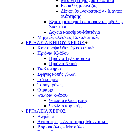
Μεσινέζες για χορτοκοπτικά
Κεφαλές μεσινέζας
Δίσκοι θαμνοκοπτικών - Ιμάντες
ανάρτησης
Εξαρτήματα για Γεωτρύπανα-Τριβέλες-
Σκαπτικά
Δοχεία καυσίμου-Μπιτόνια
Μηχανές αλέσεως-Εκκολαπτικές
ΕΡΓΑΛΕΙΑ ΚΗΠΟΥ ΧΕΙΡΟΣ
+
Κονταροψάλιδα Τηλεσκοπικά
Πριόνια Κλάδου
+
Πριόνια Τηλεσκοπικά
Πριόνια Χειρός
Σκαλιστήρια
Σφήνες κοπής ξύλων
Τσεκούρια
Τσουγκράνες
Φτυάρια
Ψαλίδια κλάδου
+
Ψαλίδια κλαδέματος
Ψαλίδια κορυφής
ΕΡΓΑΛΕΙΑ ΧΕΙΡΟΣ
+
Αλφάδια
Αντάπτορες - Αντάπτορες Μαγνητικοί
Βαριοπούλες - Ματσόλες