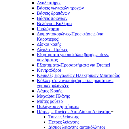
Αναδευτήρες
Βάσεις γωνιακών τροχών
Βάσεις δραπάνων
Βάσεις πριονιών
Βελόνια - Καλέμια
Γυαλόχαρτα
Διαμαντοκορώνες-Προεκτάσεις (για
Καροτιέρες)
Δίσκοι κοπής
Δίχαλα - Πρόκες
Εξαρτήματα για πιστόλια βαφής-airless-
κονιάματος
Εξαρτήματα-Προσαρτήματα για Dremel
Κεντραδόροι
Κεφαλές Εργαλείων Ηλεκτρικών Μπαταρίας
Κόλλες στεγανοποίησης - σπειρωμάτων -
χημικές φλάντζες
Λάμες Κοπής
Μαχαίρια Πλάνης
Μύτες ρούτερ
Παλάγκου εξαρτήματα
Πέτρες - Ταινίες - Αυτ.Δίσκοι Λείανσης
+
Ταινίες λείανσης
Πέτρες λείανσης
Δίσκοι λείανσης αυτοκόλλητοι