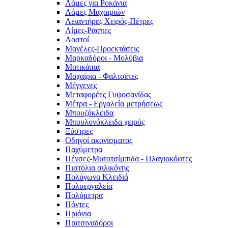
Λάμες για Ροκάνια
Λάμες Μαχαιριών
Λειαντήρες Χειρός-Πέτρες
Λίμες-Ράσπες
Λοστοί
Μανέλες-Προεκτάσεις
Μαρκαδόροι - Μολύβια
Ματικάπια
Μαχαίρια - Φαλτσέτες
Μέγγενες
Μεταφορέες Γυψοσανίδας
Μέτρα - Εργαλεία μετρήσεως
Μπουζόκλειδα
Μπουλονόκλειδα χειρός
Ξύστρες
Οδηγοί ακονίσματος
Παχύμετρα
Πένσες-Μυτοτσίμπιδα - Πλαγιοκόφτες
Πιστόλια σιλικόνης
Πολύγωνα Κλειδιά
Πολυεργαλεία
Πολύμετρα
Πόντες
Πριόνια
Πριτσιναδόροι