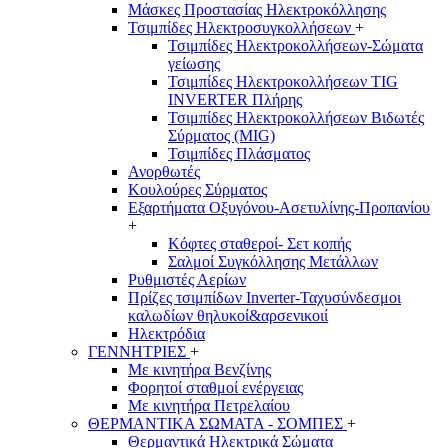
Μάσκες Προστασίας Ηλεκτροκόλλησης
Τσιμπίδες Ηλεκτροσυγκολλήσεων
+
Τσιμπίδες Ηλεκτροκολλήσεων-Σώματα
γείωσης
Τσιμπίδες Ηλεκτροκολλήσεων TIG
INVERTER Πλήρης
Τσιμπίδες Ηλεκτροκολλήσεων Βιδωτές
Σύρματος (MIG)
Τσιμπίδες Πλάσματος
Ανορθωτές
Κουλούρες Σύρματος
Εξαρτήματα Οξυγόνου-Ασετυλίνης-Προπανίου
+
Κόφτες σταθεροί- Σετ κοπής
Σαλμοί Συγκόλλησης Μετάλλων
Ρυθμιστές Αερίων
Πρίζες τσιμπίδων Inverter-Ταχυσύνδεσμοι
καλωδίων θηλυκοί&αρσενικοιί
Ηλεκτρόδια
ΓΕΝΝΗΤΡΙΕΣ
+
Με κινητήρα Βενζίνης
Φορητοί σταθμοί ενέργειας
Με κινητήρα Πετρελαίου
ΘΕΡΜΑΝΤΙΚΑ ΣΩΜΑΤΑ - ΣΟΜΠΕΣ
+
Θερμαντικά Ηλεκτρικά Σώματα