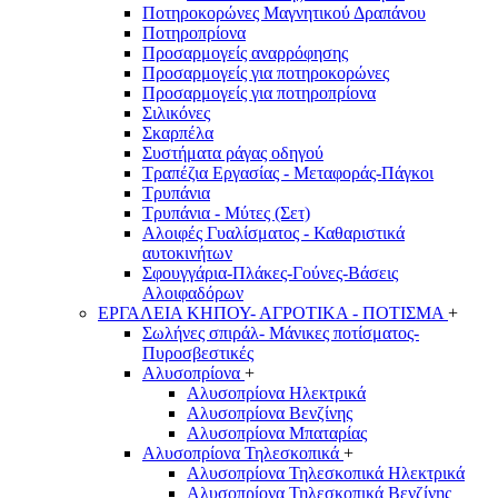
Ποτηροκορώνες Μαγνητικού Δραπάνου
Ποτηροπρίονα
Προσαρμογείς αναρρόφησης
Προσαρμογείς για ποτηροκορώνες
Προσαρμογείς για ποτηροπρίονα
Σιλικόνες
Σκαρπέλα
Συστήματα ράγας οδηγού
Τραπέζια Εργασίας - Μεταφοράς-Πάγκοι
Τρυπάνια
Τρυπάνια - Μύτες (Σετ)
Αλοιφές Γυαλίσματος - Καθαριστικά
αυτοκινήτων
Σφουγγάρια-Πλάκες-Γούνες-Βάσεις
Αλοιφαδόρων
ΕΡΓΑΛΕΙΑ ΚΗΠΟΥ- ΑΓΡΟΤΙΚΑ - ΠΟΤΙΣΜΑ
+
Σωλήνες σπιράλ- Μάνικες ποτίσματος-
Πυροσβεστικές
Αλυσοπρίονα
+
Αλυσοπρίονα Ηλεκτρικά
Αλυσοπρίονα Βενζίνης
Αλυσοπρίονα Μπαταρίας
Αλυσοπρίονα Τηλεσκοπικά
+
Αλυσοπρίονα Τηλεσκοπικά Ηλεκτρικά
Αλυσοπρίονα Τηλεσκοπικά Βενζίνης