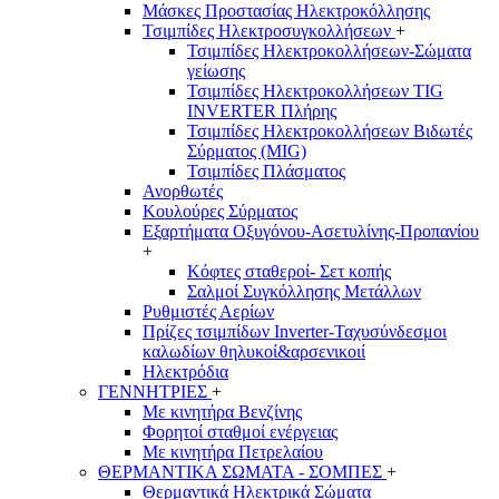
Μάσκες Προστασίας Ηλεκτροκόλλησης
Τσιμπίδες Ηλεκτροσυγκολλήσεων
+
Τσιμπίδες Ηλεκτροκολλήσεων-Σώματα
γείωσης
Τσιμπίδες Ηλεκτροκολλήσεων TIG
INVERTER Πλήρης
Τσιμπίδες Ηλεκτροκολλήσεων Βιδωτές
Σύρματος (MIG)
Τσιμπίδες Πλάσματος
Ανορθωτές
Κουλούρες Σύρματος
Εξαρτήματα Οξυγόνου-Ασετυλίνης-Προπανίου
+
Κόφτες σταθεροί- Σετ κοπής
Σαλμοί Συγκόλλησης Μετάλλων
Ρυθμιστές Αερίων
Πρίζες τσιμπίδων Inverter-Ταχυσύνδεσμοι
καλωδίων θηλυκοί&αρσενικοιί
Ηλεκτρόδια
ΓΕΝΝΗΤΡΙΕΣ
+
Με κινητήρα Βενζίνης
Φορητοί σταθμοί ενέργειας
Με κινητήρα Πετρελαίου
ΘΕΡΜΑΝΤΙΚΑ ΣΩΜΑΤΑ - ΣΟΜΠΕΣ
+
Θερμαντικά Ηλεκτρικά Σώματα