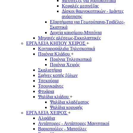
Μεσινέζες για χορτοκοπτικά
Κεφαλές μεσινέζας
Δίσκοι θαμνοκοπτικών - Ιμάντες
ανάρτησης
Εξαρτήματα για Γεωτρύπανα-Τριβέλες-
Σκαπτικά
Δοχεία καυσίμου-Μπιτόνια
Μηχανές αλέσεως-Εκκολαπτικές
ΕΡΓΑΛΕΙΑ ΚΗΠΟΥ ΧΕΙΡΟΣ
+
Κονταροψάλιδα Τηλεσκοπικά
Πριόνια Κλάδου
+
Πριόνια Τηλεσκοπικά
Πριόνια Χειρός
Σκαλιστήρια
Σφήνες κοπής ξύλων
Τσεκούρια
Τσουγκράνες
Φτυάρια
Ψαλίδια κλάδου
+
Ψαλίδια κλαδέματος
Ψαλίδια κορυφής
ΕΡΓΑΛΕΙΑ ΧΕΙΡΟΣ
+
Αλφάδια
Αντάπτορες - Αντάπτορες Μαγνητικοί
Βαριοπούλες - Ματσόλες