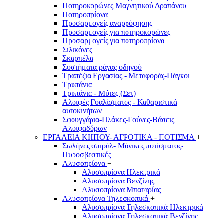
Ποτηροκορώνες Μαγνητικού Δραπάνου
Ποτηροπρίονα
Προσαρμογείς αναρρόφησης
Προσαρμογείς για ποτηροκορώνες
Προσαρμογείς για ποτηροπρίονα
Σιλικόνες
Σκαρπέλα
Συστήματα ράγας οδηγού
Τραπέζια Εργασίας - Μεταφοράς-Πάγκοι
Τρυπάνια
Τρυπάνια - Μύτες (Σετ)
Αλοιφές Γυαλίσματος - Καθαριστικά
αυτοκινήτων
Σφουγγάρια-Πλάκες-Γούνες-Βάσεις
Αλοιφαδόρων
ΕΡΓΑΛΕΙΑ ΚΗΠΟΥ- ΑΓΡΟΤΙΚΑ - ΠΟΤΙΣΜΑ
+
Σωλήνες σπιράλ- Μάνικες ποτίσματος-
Πυροσβεστικές
Αλυσοπρίονα
+
Αλυσοπρίονα Ηλεκτρικά
Αλυσοπρίονα Βενζίνης
Αλυσοπρίονα Μπαταρίας
Αλυσοπρίονα Τηλεσκοπικά
+
Αλυσοπρίονα Τηλεσκοπικά Ηλεκτρικά
Αλυσοπρίονα Τηλεσκοπικά Βενζίνης