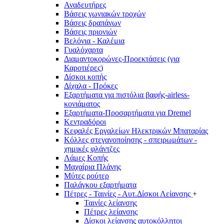
Αναδευτήρες
Βάσεις γωνιακών τροχών
Βάσεις δραπάνων
Βάσεις πριονιών
Βελόνια - Καλέμια
Γυαλόχαρτα
Διαμαντοκορώνες-Προεκτάσεις (για
Καροτιέρες)
Δίσκοι κοπής
Δίχαλα - Πρόκες
Εξαρτήματα για πιστόλια βαφής-airless-
κονιάματος
Εξαρτήματα-Προσαρτήματα για Dremel
Κεντραδόροι
Κεφαλές Εργαλείων Ηλεκτρικών Μπαταρίας
Κόλλες στεγανοποίησης - σπειρωμάτων -
χημικές φλάντζες
Λάμες Κοπής
Μαχαίρια Πλάνης
Μύτες ρούτερ
Παλάγκου εξαρτήματα
Πέτρες - Ταινίες - Αυτ.Δίσκοι Λείανσης
+
Ταινίες λείανσης
Πέτρες λείανσης
Δίσκοι λείανσης αυτοκόλλητοι