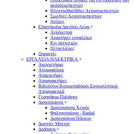
αεροσυμπιεστών
Ηλεκτροβαλβίδες Αεροσυμπιεστών
Σωλήνες Αεροσυμπιεστών
Ανέμες
Εξαρτήματα Δικτύου Αέρα
+
Αερόμετρα
Αναρτήρες εργαλείων
Κιτ πιστολιών
Πετρελιέρες
Ξηραντές
ΕΡΓΑΛΕΙΑ ΗΛΕΚΤΡΙΚΑ
+
Ακονιστήρια
Αλοιφαδόροι
Αναμικτήρες
Αποφρακτήρες
Βιδολόγοι-Κουρμπαδόροι-Συγκολλητικά-
Αποφρακτικά
Γερανάκια-Παλάγκο
Δισκοπρίονα
+
Δισκοπρίονα Χειρός
Φαλτσοπρίονα - Radial
Δισκοπρίονα Πάγκου
Δονητές Μπετόν
Δράπανα
+