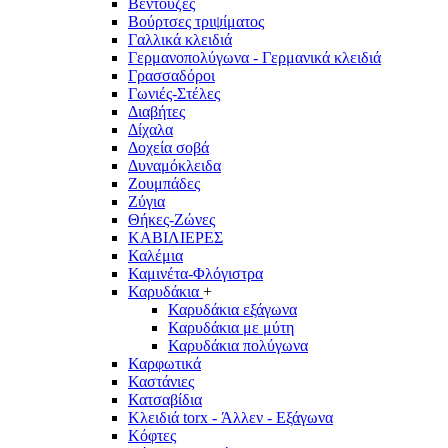
Βεντούζες
Βούρτσες τριψίματος
Γαλλικά κλειδιά
Γερμανοπολύγωνα - Γερμανικά κλειδιά
Γρασσαδόροι
Γωνιές-Στέλες
Διαβήτες
Δίχαλα
Δοχεία σοβά
Δυναμόκλειδα
Ζουμπάδες
Ζύγια
Θήκες-Ζώνες
ΚΑΒΙΛΙΕΡΕΣ
Καλέμια
Καμινέτα-Φλόγιστρα
Καρυδάκια
+
Καρυδάκια εξάγωνα
Καρυδάκια με μύτη
Καρυδάκια πολύγωνα
Καρφωτικά
Καστάνιες
Κατσαβίδια
Κλειδιά torx - Άλλεν - Εξάγωνα
Κόφτες