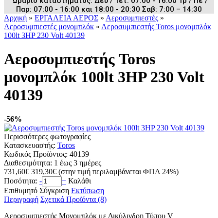
Ωράριο καταστήματος: Δευ / Τετ: 07:00 - 16:00 Τρ / Πε /
Παρ: 07:00 - 16:00 και 18:00 - 20:30 Σαβ: 7:00 – 14:30
Αρχική
»
ΕΡΓΑΛΕΙΑ ΑΕΡΟΣ
»
Αεροσυμπιεστές
»
Αεροσυμπιεστές μονομπλόκ
»
Αεροσυμπιεστής Toros μονομπλόκ
100lt 3HP 230 Volt 40139
Αεροσυμπιεστής Toros
μονομπλόκ 100lt 3HP 230 Volt
40139
-56%
Περισσότερες φωτογραφίες
Κατασκευαστής:
Toros
Κωδικός Προϊόντος:
40139
Διαθεσιμότητα:
1 έως 3 ημέρες
731,60€
319,30€
(στην τιμή περιλαμβάνεται ΦΠΑ 24%)
Ποσότητα:
-
+
Καλάθι
Επιθυμητό
Σύγκριση
Εκτύπωση
Περιγραφή
Σχετικά Προϊόντα (8)
Αεροσυμπιεστής Μονομπλόκ με Δικύλινδρη Τύπου V