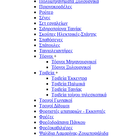
Πολυμηχανήματα Ξυλουργικά
Πριονοκορδέλες
Ρούτερ
Σέγες
Σετ εργαλείων
Σιδηροπρίονα Ταινίας
Σκούπες Ηλεκτρικές-Στάχτης
Σπαθόσεγες
Σπάτουλες
Ταινιολειαντήρες
Τόρνοι
+
Τόρνοι Μηχανουργικοί
Τόρνοι Ξυλουργικοί
Τριβεία
+
Τριβεία Έκκεντρα
Τριβεία Παλμικά
Τριβεία Ταινίας
Τριβεία τοίχου τηλεσκοπικά
Τροχοί Γωνιακοί
Τροχοί Δίδυμοι
Φορτιστές μπαταριών - Εκκινητές
Φρέζες
Φρεζοδράπανα Πάγκου
Φρεζοκαβιλιέρες
Ψαλίδια Λαμαρίνας-Ζουμποψάλιδα