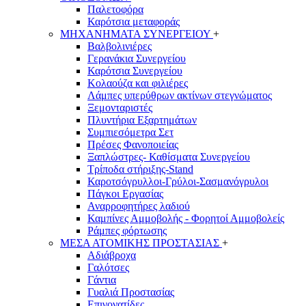
Παλετοφόρα
Καρότσια μεταφοράς
ΜΗΧΑΝΗΜΑΤΑ ΣΥΝΕΡΓΕΙΟΥ
+
Βαλβολινιέρες
Γερανάκια Συνεργείου
Καρότσια Συνεργείου
Κολαούζα και φιλιέρες
Λάμπες υπερύθρων ακτίνων στεγνώματος
Ξεμονταριστές
Πλυντήρια Εξαρτημάτων
Συμπιεσόμετρα Σετ
Πρέσες Φανοποιείας
Ξαπλώστρες- Καθίσματα Συνεργείου
Τρίποδα στήριξης-Stand
Καροτσόγρυλλοι-Γρύλοι-Σασμανόγρυλοι
Πάγκοι Εργασίας
Αναρροφητήρες λαδιού
Καμπίνες Αμμοβολής - Φορητοί Αμμοβολείς
Ράμπες φόρτωσης
ΜΕΣΑ ΑΤΟΜΙΚΗΣ ΠΡΟΣΤΑΣΙΑΣ
+
Αδιάβροχα
Γαλότσες
Γάντια
Γυαλιά Προστασίας
Επιγονατίδες