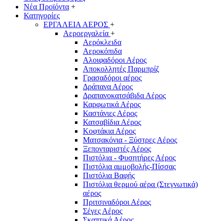
Νέα Προϊόντα
+
Κατηγορίες
ΕΡΓΑΛΕΙΑ ΑΕΡΟΣ
+
Αεροεργαλεία
+
Αερόκλειδα
Αεροκόπιδα
Αλοιφαδόροι Αέρος
Αποκολλητές Παρμπρίζ
Γρασαδόροι αέρος
Δράπανα Αέρος
Δραπανοκατσάβιδα Αέρος
Καρφωτικά Αέρος
Καστάνιες Αέρος
Κατσαβίδια Αέρος
Κοφτάκια Αέρος
Ματσακόνια - Ξύστρες Αέρος
Ξεπονταριστές Αέρος
Πιστόλια - Φυσητήρες Αέρος
Πιστόλια αμμοβολής-Πίσσας
Πιστόλια Βαφής
Πιστόλια θερμού αέρα (Στεγνωτικά)
αέρος
Πριτσιναδόροι Αέρος
Σέγες Αέρος
Σκαπτικά Αέρος