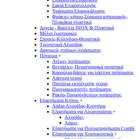
Σακιά Ελαιοσυλλογής
Υφάσματα Εδαφοκάλυψης
Φράκτες κήπου-Σύρματα κηπουρικής-
Πλακάκια πλαστικά
Δοχεία - Βαρέλια INOX & Πλαστικά
Μύλοι ζωοτροφών
Σπορείς-Κύλινδροι-Θεριστικά
Τροχιστικά Αλυσίδας
Διανομείς σπόρων-λιπάσματος
Πότισμα
+
Ανέμες ποτίσματος
Βεντάλιες- Περιστροφικά ποτιστικά
Καρούλια-βάσεις για λάστιχα ποτίσματος
Λάστιχα νερού
Πιστόλια εκτόξευσης νερού
Προγραμματιστές ποτίσματος
Ρακόρ-Ταχυσύνδεσμοι ποτίσματος
Εξαρτήματα Κήπου
+
Λάδια Αλυσίδας-Κινητήρα
Εξαρτήματα για Αλυσοπρίονα
+
Αλυσίδες
Λάμες
Εξαρτήματα για Πολυμηχανήματα Combi
Εξαρτήματα για Χορτοκοπτικά
+