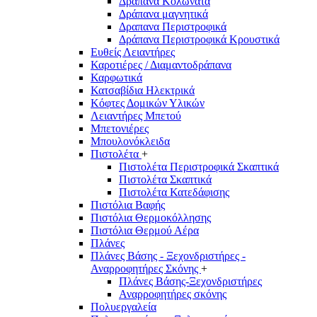
Δράπανα Κολωνάτα
Δράπανα μαγνητικά
Δραπανα Περιστροφικά
Δράπανα Περιστροφικά Κρουστικά
Ευθείς Λειαντήρες
Καροτιέρες / Διαμαντοδράπανα
Καρφωτικά
Κατσαβίδια Ηλεκτρικά
Κόφτες Δομικών Υλικών
Λειαντήρες Μπετού
Μπετονιέρες
Μπουλονόκλειδα
Πιστολέτα
+
Πιστολέτα Περιστροφικά Σκαπτικά
Πιστολέτα Σκαπτικά
Πιστολέτα Κατεδάφισης
Πιστόλια Βαφής
Πιστόλια Θερμοκόλλησης
Πιστόλια Θερμού Αέρα
Πλάνες
Πλάνες Βάσης - Ξεχονδριστήρες -
Αναρροφητήρες Σκόνης
+
Πλάνες Βάσης-Ξεχονδριστήρες
Αναρροφητήρες σκόνης
Πολυεργαλεία