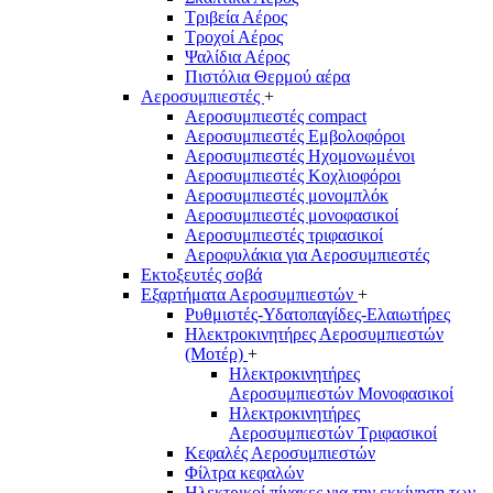
Τριβεία Αέρος
Τροχοί Αέρος
Ψαλίδια Αέρος
Πιστόλια Θερμού αέρα
Αεροσυμπιεστές
+
Αεροσυμπιεστές compact
Αεροσυμπιεστές Εμβολοφόροι
Αεροσυμπιεστές Ηχομονωμένοι
Αεροσυμπιεστές Κοχλιοφόροι
Αεροσυμπιεστές μονομπλόκ
Αεροσυμπιεστές μονοφασικοί
Αεροσυμπιεστές τριφασικοί
Αεροφυλάκια για Αεροσυμπιεστές
Εκτοξευτές σοβά
Εξαρτήματα Αεροσυμπιεστών
+
Ρυθμιστές-Υδατοπαγίδες-Ελαιωτήρες
Ηλεκτροκινητήρες Αεροσυμπιεστών
(Μοτέρ)
+
Ηλεκτροκινητήρες
Αεροσυμπιεστών Μονοφασικοί
Ηλεκτροκινητήρες
Αεροσυμπιεστών Τριφασικοί
Κεφαλές Αεροσυμπιεστών
Φίλτρα κεφαλών
Ηλεκτρικοί πίνακες για την εκκίνηση των