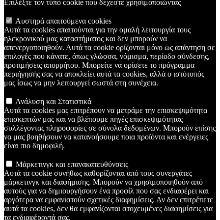
Επιλέξτε τον τύπο cookie που δέχεστε χρησιμοποιώντας
Αυστηρά απαιτούμενα cookies
Αυτά τα cookies απαιτούνται για την ομαλή λειτουργία τους
ηλεκρονικού μας καταστήματος και δεν μπορούν να
απενεργοποιηθούν. Αυτά τα cookie ορίζονται μόνο ως απάντηση σε
επιλογές που κάνατε, όπως γλώσσα, νόμισμα, περίοδο σύνδεσης,
προτιμήσεις απορρήτου. Μπορείτε να ορίσετε το πρόγραμμα
περιήγησής σας να αποκλείει αυτά τα cookies, αλλά ο ιστότοπός
μας ίσως να μην λειτουργεί σωστά στη συνέχεια.
Ανάλυση και Στατιστικά
Αυτά τα cookies μας επιτρέπουν να μετράμε την επισκεψιμότητα
επισκεπτών μας και να βλέπουμε πηγές επισκεψιμότητας
συλλέγοντας πληροφορίες σε σύνολα δεδομένων. Μπορούν επίσης
να μας βοηθήσουν να κατανοήσουμε ποια προϊόντα και ενέργειες
είναι πιο δημοφιλή.
Μάρκετινγκ και επανακατευθύνσεις
Αυτά τα cookie συνήθως καθορίζονται από τους συνεργάτες
μάρκετινγκ και διαφήμισης. Μπορούν να χρησιμοποιηθούν από
αυτούς για να δημιουργήσουν ένα προφίλ που σας ενδιαφέρει και
αργότερα να εμφανιστούν σχετικές διαφημίσεις. Αν δεν επιτρέπετε
αυτά τα cookies, δεν θα εμφανίζονται στοχευμένες διαφημίσεις για
τα ενδιαφέροντά σας.