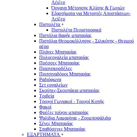
Λέιζερ
Όργανα Μέτρησης Κλίσης & Γωνιών
Εξαρτήματα για Μετρητές Αποστάσεων-
Λείζερ
Πιστολέτα
+
Πιστολέτα Περιστροφικά
Πιστόλια βαφής μπαταρίας
Πιστόλια Θερμοκόλλησης - Σιλικόνης - Θερμού
αέρα
Πλάνες Μπαταρίας
Πολυεργαλεία μπαταρίας
Πρέσσες Μπαταρίας
Πριονοκορδέλες
Πριτσιναδόροι Μπαταρίας
Ραδιόφωνα
Σετ εργαλείων
Σκούπες-Σκουπάκια μπαταρίας
Τριβεία
Τροχοί Γωνιακοί - Τροχοί Κοπής
Φακοί
Φρέζες τοίχου μπαταρίας
Ψαλίδια Λαμαρίνας - Ζουμποψάλιδα
Σέγες Μπαταρίας
Σπαθόσεγες Μπαταρίας
ΕΞΑΡΤΗΜΑΤΑ
+