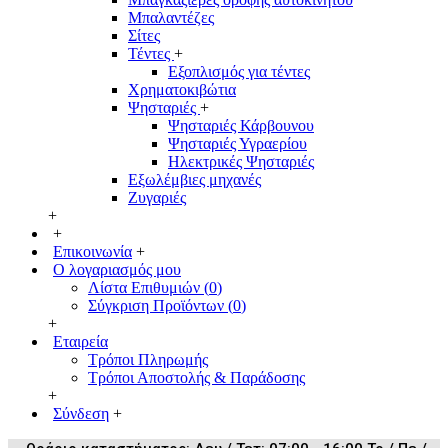
Μπαλαντέζες
Σίτες
Τέντες
+
Εξοπλισμός για τέντες
Χρηματοκιβώτια
Ψησταριές
+
Ψησταριές Κάρβουνου
Ψησταριές Υγραερίου
Ηλεκτρικές Ψησταριές
Εξωλέμβιες μηχανές
Ζυγαριές
+
+
Επικοινωνία
+
Ο λογαριασμός μου
Λίστα Επιθυμιών (
0
)
Σύγκριση Προϊόντων (
0
)
+
Εταιρεία
Τρόποι Πληρωμής
Τρόποι Αποστολής & Παράδοσης
+
Σύνδεση
+