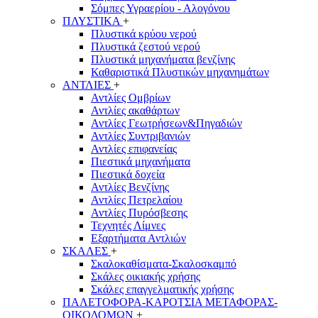
Σόμπες Υγραερίου - Αλογόνου
ΠΛΥΣΤΙΚΑ
+
Πλυστικά κρύου νερού
Πλυστικά ζεστού νερού
Πλυστικά μηχανήματα βενζίνης
Καθαριστικά Πλυστικών μηχανημάτων
ΑΝΤΛΙΕΣ
+
Αντλίες Ομβρίων
Αντλίες ακαθάρτων
Αντλίες Γεωτρήσεων&Πηγαδιών
Αντλίες Συντριβανιών
Αντλίες επιφανείας
Πιεστικά μηχανήματα
Πιεστικά δοχεία
Αντλίες Βενζίνης
Αντλίες Πετρελαίου
Αντλίες Πυρόσβεσης
Τεχνητές Λίμνες
Εξαρτήματα Αντλιών
ΣΚΑΛΕΣ
+
Σκαλοκαθίσματα-Σκαλοσκαμπό
Σκάλες οικιακής χρήσης
Σκάλες επαγγελματικής χρήσης
ΠΑΛΕΤΟΦΟΡΑ-ΚΑΡΟΤΣΙΑ ΜΕΤΑΦΟΡΑΣ-
ΟΙΚΟΔΟΜΩΝ
+