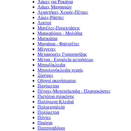
Λάμες για Ροκάνια
Λάμες Μαχαιριών
Λειαντήρες Χειρός-Πέτρες
Λίμες-Ράσπες
Λοστοί
Μανέλες-Προεκτάσεις
Μαρκαδόροι - Μολύβια
Ματικάπια
Μαχαίρια - Φαλτσέτες
Μέγγενες
Μεταφορέες Γυψοσανίδας
Μέτρα - Εργαλεία μετρήσεως
Μπουζόκλειδα
Μπουλονόκλειδα χειρός
Ξύστρες
Οδηγοί ακονίσματος
Παχύμετρα
Πένσες-Μυτοτσίμπιδα - Πλαγιοκόφτες
Πιστόλια σιλικόνης
Πολύγωνα Κλειδιά
Πολυεργαλεία
Πολύμετρα
Πόντες
Πριόνια
Πριτσιναδόροι