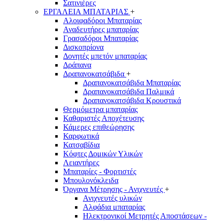
Σατινιέρες
ΕΡΓΑΛΕΙΑ ΜΠΑΤΑΡΙΑΣ
+
Αλοιφαδόροι Μπαταρίας
Αναδευτήρες μπαταρίας
Γρασαδόροι Μπαταρίας
Δισκοπρίονα
Δονητές μπετόν μπαταρίας
Δράπανα
Δραπανοκατσάβιδα
+
Δραπανοκατσάβιδα Μπαταρίας
Δραπανοκατσάβιδα Παλμικά
Δραπανοκατσάβιδα Κρουστικά
Θερμόμετρα μπαταρίας
Καθαριστές Αποχέτευσης
Κάμερες επιθεώρησης
Καρφωτικά
Κατσαβίδια
Κόφτες Δομικών Υλικών
Λειαντήρες
Μπαταρίες - Φορτιστές
Μπουλονόκλειδα
Όργανα Μέτρησης - Ανιχνευτές
+
Ανιχνευτές υλικών
Αλφάδια μπαταρίας
Ηλεκτρονικοί Μετρητές Αποστάσεων -