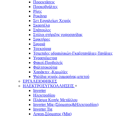
Προεκτάσεις
Προκοβγάλτες
Ρίγες
Ροκάνια
Σετ Εργαλείων Χειρός
Σκαρπέλα
Σπάτουλες
Στύλοι στήριξης γυψοσανίδας
Σφικτήρες
Σφυριά
Τσεκούρια
Τσιμπιδες υδραυλικών-Γκαζοτανάλιες-Τανάλιες
Υγρασιόμετρα
Φακοί-Προβολείς
Φαλτσοκούτια
Χαράκτες -Κιμωλίες
Ψαλίδια χειρός-λαμαρίνας-μπετού
ΕΡΓΑΛΕΙΟΘΗΚΕΣ
ΗΛΕΚΤΡΟΣΥΓΚΟΛΛΗΣΕΙΣ
+
Inverter
Ηλεκτροδίου
Πλάσμα Κοπής Μετάλλου
Inverter Mig (Σύρματος&Ηλεκτροδίου)
Inverter Tig
Argon-Σύρματος (Mig)