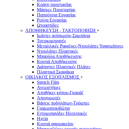
Κράνη προστασίας
Μάσκες Προστασίας
Παπούτσια Εργασίας
Ρούχα Εργασίας
Ωτοασπίδες
ΑΠΟΘΗΚΕΥΣΗ - ΤΑΚΤΟΠΟΙΗΣΗ
+
Ιμάντες ανύψωσης-Σαμπάνια
Τσερκομηχανές
Μεταλλικές Ραφιέρες-Ντουλάπες Υφασμάτινες
Ντουλάπες Πλαστικές
Μπαούλα Αποθήκευσης
Κουτιά Αποθήκευσης
Διάτρητες Πλαστικές Πλάτες
Πλαστικά Σκαφάκια
ΟΙΚΙΑΚΟΣ ΕΞΟΠΛΙΣΜΟΣ
+
Stretch Film
Ανεμιστήρες
Αποθήκες κήπου-Γκαράζ
Αποχυμωτές
Βάσεις ποδηλάτων-Τρόμπες
Γραμματοκιβώτια
Εντομοπαγίδες Ηλεκτρικές
Ηχεία
Κουτιά φαρμακείου
Μπαγκαζιέρες οροφής αυτοκινήτου