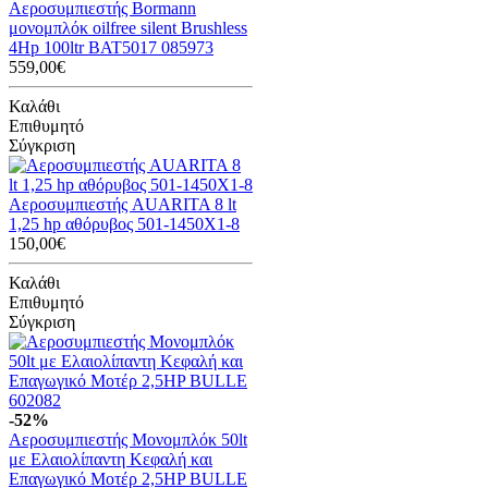
Αεροσυμπιεστής Bormann
μονομπλόκ oilfree silent Brushless
4Hp 100ltr BAT5017 085973
559,00€
Καλάθι
Επιθυμητό
Σύγκριση
Αεροσυμπιεστής AUARITA 8 lt
1,25 hp αθόρυβος 501-1450X1-8
150,00€
Καλάθι
Επιθυμητό
Σύγκριση
-52%
Αεροσυμπιεστής Μονομπλόκ 50lt
με Ελαιολίπαντη Κεφαλή και
Επαγωγικό Μοτέρ 2,5HP BULLE