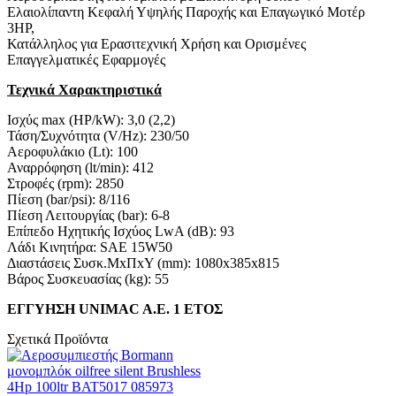
Ελαιολίπαντη Κεφαλή Υψηλής Παροχής και Επαγωγικό Μοτέρ
3HP,
Κατάλληλος για Ερασιτεχνική Χρήση και Ορισμένες
Επαγγελματικές Εφαρμογές
Τεχνικά Χαρακτηριστικά
Ισχύς max (HP/kW): 3,0 (2,2)
Τάση/Συχνότητα (V/Hz): 230/50
Αεροφυλάκιο (Lt): 100
Αναρρόφηση (lt/min): 412
Στροφές (rpm): 2850
Πίεση (bar/psi): 8/116
Πίεση Λειτουργίας (bar): 6-8
Επίπεδο Ηχητικής Ισχύος LwA (dB): 93
Λάδι Κινητήρα: SAE 15W50
Διαστάσεις Συσκ.ΜxΠxΥ (mm): 1080x385x815
Βάρος Συσκευασίας (kg): 55
ΕΓΓΥΗΣΗ UNIMAC A.E. 1 ΕΤΟΣ
Σχετικά Προϊόντα