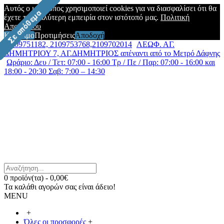
Αυτός ο ιστότοπος χρησιμοποιεί cookies για να διασφαλίσει ότι θα
έχετε την καλύτερη εμπειρία στον ιστότοπό μας.
Πολιτική
Απορρήτου
Κλείσιμο
Προτιμήσεις
Αποδοχή
2109751182, 2109753768,2109702014
ΛΕΩΦ. ΑΓ.
ΔΗΜΗΤΡΙΟΥ 7, ΑΓ.ΔΗΜΗΤΡΙΟΣ απέναντι από το Μετρό Δάφνης
Ωράριο: Δευ / Τετ: 07:00 - 16:00 Τρ / Πε / Παρ: 07:00 - 16:00 και
18:00 - 20:30 Σαβ: 7:00 – 14:30
0 προϊόν(τα) - 0,00€
Τα καλάθι αγορών σας είναι άδειο!
MENU
+
Όλες οι προσφορές
+