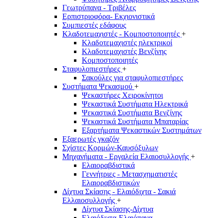
Γεωτρύπανα - Τριβέλες
Ερπιστριοφόρα- Εκχιονιστικά
Συμπιεστές εδάφους
Κλαδοτεμαχιστές - Κομποστοποιητές
+
Κλαδοτεμαχιστές ηλεκτρικοί
Κλαδοτεμαχιστές Βενζίνης
Κομποστοποιητές
Σταφυλοπιεστήρες
+
Σακούλες για σταφυλοπιεστήρες
Συστήματα Ψεκασμού
+
Ψεκαστήρες Χειροκίνητοι
Ψεκαστικά Συστήματα Ηλεκτρικά
Ψεκαστικά Συστήματα Βενζίνης
Ψεκαστικά Συστήματα Μπαταρίας
Εξαρτήματα Ψεκαστικών Συστημάτων
Εξαερωτές γκαζόν
Σχίστες Κορμών-Καυσόξυλων
Μηχανήματα - Εργαλεία Ελαιοσυλλογής
+
Ελαιοραβδιστικά
Γεννήτριες - Μετασχηματιστές
Ελαιοραβδιστικών
Δίχτυα Σκίασης - Ελαιόδιχτα - Σακιά
Ελλαιοσυλλογής
+
Δίχτυα Σκίασης-Δίχτυα
Ελαιόδιχτα-Ελαιόπανα