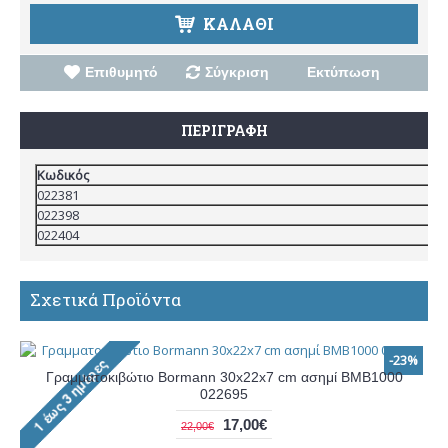
ΚΑΛΆΘΙ
Επιθυμητό
Σύγκριση
Εκτύπωση
ΠΕΡΙΓΡΑΦΉ
Κωδικός
022381
022398
022404
Σχετικά Προϊόντα
-23%
Γραμματοκιβώτιο Bormann 30x22x7 cm ασημί BMB1000
022695
17,00€
22,00€