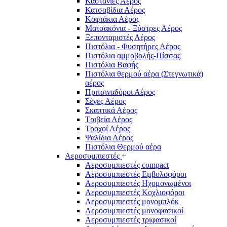
Καστάνιες Αέρος
Κατσαβίδια Αέρος
Κοφτάκια Αέρος
Ματσακόνια - Ξύστρες Αέρος
Ξεπονταριστές Αέρος
Πιστόλια - Φυσητήρες Αέρος
Πιστόλια αμμοβολής-Πίσσας
Πιστόλια Βαφής
Πιστόλια θερμού αέρα (Στεγνωτικά)
αέρος
Πριτσιναδόροι Αέρος
Σέγες Αέρος
Σκαπτικά Αέρος
Τριβεία Αέρος
Τροχοί Αέρος
Ψαλίδια Αέρος
Πιστόλια Θερμού αέρα
Αεροσυμπιεστές
+
Αεροσυμπιεστές compact
Αεροσυμπιεστές Εμβολοφόροι
Αεροσυμπιεστές Ηχομονωμένοι
Αεροσυμπιεστές Κοχλιοφόροι
Αεροσυμπιεστές μονομπλόκ
Αεροσυμπιεστές μονοφασικοί
Αεροσυμπιεστές τριφασικοί