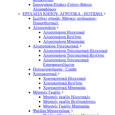
Σφουγγάρια-Πλάκες-Γούνες-Βάσεις
Αλοιφαδόρων
ΕΡΓΑΛΕΙΑ ΚΗΠΟΥ- ΑΓΡΟΤΙΚΑ - ΠΟΤΙΣΜΑ
+
Σωλήνες σπιράλ- Μάνικες ποτίσματος-
Πυροσβεστικές
Αλυσοπρίονα
+
Αλυσοπρίονα Ηλεκτρικά
Αλυσοπρίονα Βενζίνης
Αλυσοπρίονα Μπαταρίας
Αλυσοπρίονα Τηλεσκοπικά
+
Αλυσοπρίονα Τηλεσκοπικά Ηλεκτρικά
Αλυσοπρίονα Τηλεσκοπικά Βενζίνης
Αλυσοπρίονα Τηλεσκοπικά
Επαναφορτιζόμενα
Πολυμηχανήματα - Combi
Χορτοκοπτικά
+
Χορτοκοπτικά Ηλεκτρικά
Χορτοκοπτικά Βενζίνης
Χορτοκοπτικά Μπαταρίας
Μηχανές Γκαζόν
+
Μηχανές γκαζόν Ηλεκτρικές
Μηχανές γκαζόν Βενζινοκίνητες
Μηχανές Γκαζόν Μπαταρίας
Ψαλίδια Μπορντούρας
+