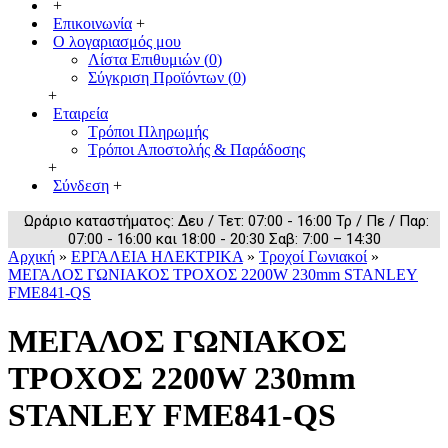
+
Επικοινωνία
+
Ο λογαριασμός μου
Λίστα Επιθυμιών (
0
)
Σύγκριση Προϊόντων (
0
)
+
Εταιρεία
Τρόποι Πληρωμής
Τρόποι Αποστολής & Παράδοσης
+
Σύνδεση
+
Ωράριο καταστήματος: Δευ / Τετ: 07:00 - 16:00 Τρ / Πε / Παρ:
07:00 - 16:00 και 18:00 - 20:30 Σαβ: 7:00 – 14:30
Αρχική
»
ΕΡΓΑΛΕΙΑ ΗΛΕΚΤΡΙΚΑ
»
Τροχοί Γωνιακοί
»
ΜΕΓΑΛΟΣ ΓΩΝΙΑΚΟΣ ΤΡΟΧΟΣ 2200W 230mm STANLEY
FME841-QS
ΜΕΓΑΛΟΣ ΓΩΝΙΑΚΟΣ
ΤΡΟΧΟΣ 2200W 230mm
STANLEY FME841-QS