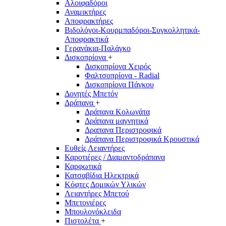
Αλοιφαδόροι
Αναμικτήρες
Αποφρακτήρες
Βιδολόγοι-Κουρμπαδόροι-Συγκολλητικά-
Αποφρακτικά
Γερανάκια-Παλάγκο
Δισκοπρίονα
+
Δισκοπρίονα Χειρός
Φαλτσοπρίονα - Radial
Δισκοπρίονα Πάγκου
Δονητές Μπετόν
Δράπανα
+
Δράπανα Κολωνάτα
Δράπανα μαγνητικά
Δραπανα Περιστροφικά
Δράπανα Περιστροφικά Κρουστικά
Ευθείς Λειαντήρες
Καροτιέρες / Διαμαντοδράπανα
Καρφωτικά
Κατσαβίδια Ηλεκτρικά
Κόφτες Δομικών Υλικών
Λειαντήρες Μπετού
Μπετονιέρες
Μπουλονόκλειδα
Πιστολέτα
+