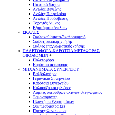
Πιεστικά δοχεία
Αντλίες Βενζίνης
Αντλίες Πετρελαίου
Αντλίες Πυρόσβεσης
Τεχνητές Λίμνες
Εξαρτήματα Αντλιών
ΣΚΑΛΕΣ
+
Σκαλοκαθίσματα-Σκαλοσκαμπό
Σκάλες οικιακής χρήσης
Σκάλες επαγγελματικής χρήσης
ΠΑΛΕΤΟΦΟΡΑ-ΚΑΡΟΤΣΙΑ ΜΕΤΑΦΟΡΑΣ-
ΟΙΚΟΔΟΜΩΝ
+
Παλετοφόρα
Καρότσια μεταφοράς
ΜΗΧΑΝΗΜΑΤΑ ΣΥΝΕΡΓΕΙΟΥ
+
Βαλβολινιέρες
Γερανάκια Συνεργείου
Καρότσια Συνεργείου
Κολαούζα και φιλιέρες
Λάμπες υπερύθρων ακτίνων στεγνώματος
Ξεμονταριστές
Πλυντήρια Εξαρτημάτων
Συμπιεσόμετρα Σετ
Πρέσες Φανοποιείας