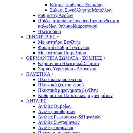
Κόφτες σταθεροί- Σετ κοπής
Σαλμοί Συγκόλλησης Μετάλλων
Ρυθμιστές Αερίων
Πρίζες τσιμπίδων Inverter-Ταχυσύνδεσμοι
καλωδίων θηλυκοί&αρσενικοιί
Ηλεκτρόδια
ΓΕΝΝΗΤΡΙΕΣ
+
Με κινητήρα Βενζίνης
Φορητοί σταθμοί ενέργειας
Με κινητήρα Πετρελαίου
ΘΕΡΜΑΝΤΙΚΑ ΣΩΜΑΤΑ - ΣΟΜΠΕΣ
+
Θερμαντικά Ηλεκτρικά Σώματα
Σόμπες Υγραερίου - Αλογόνου
ΠΛΥΣΤΙΚΑ
+
Πλυστικά κρύου νερού
Πλυστικά ζεστού νερού
Πλυστικά μηχανήματα βενζίνης
Καθαριστικά Πλυστικών μηχανημάτων
ΑΝΤΛΙΕΣ
+
Αντλίες Ομβρίων
Αντλίες ακαθάρτων
Αντλίες Γεωτρήσεων&Πηγαδιών
Αντλίες Συντριβανιών
Αντλίες επιφανείας
Πιεστικά μηχανήματα