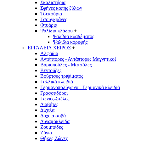
Σκαλιστήρια
Σφήνες κοπής ξύλων
Τσεκούρια
Τσουγκράνες
Φτυάρια
Ψαλίδια κλάδου
+
Ψαλίδια κλαδέματος
Ψαλίδια κορυφής
ΕΡΓΑΛΕΙΑ ΧΕΙΡΟΣ
+
Αλφάδια
Αντάπτορες - Αντάπτορες Μαγνητικοί
Βαριοπούλες - Ματσόλες
Βεντούζες
Βούρτσες τριψίματος
Γαλλικά κλειδιά
Γερμανοπολύγωνα - Γερμανικά κλειδιά
Γρασσαδόροι
Γωνιές-Στέλες
Διαβήτες
Δίχαλα
Δοχεία σοβά
Δυναμόκλειδα
Ζουμπάδες
Ζύγια
Θήκες-Ζώνες