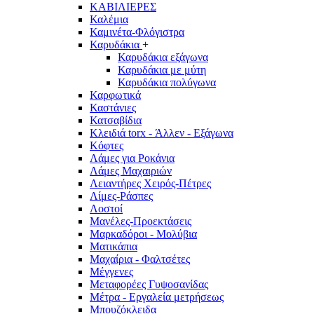
ΚΑΒΙΛΙΕΡΕΣ
Καλέμια
Καμινέτα-Φλόγιστρα
Καρυδάκια
+
Καρυδάκια εξάγωνα
Καρυδάκια με μύτη
Καρυδάκια πολύγωνα
Καρφωτικά
Καστάνιες
Κατσαβίδια
Κλειδιά torx - Άλλεν - Εξάγωνα
Κόφτες
Λάμες για Ροκάνια
Λάμες Μαχαιριών
Λειαντήρες Χειρός-Πέτρες
Λίμες-Ράσπες
Λοστοί
Μανέλες-Προεκτάσεις
Μαρκαδόροι - Μολύβια
Ματικάπια
Μαχαίρια - Φαλτσέτες
Μέγγενες
Μεταφορέες Γυψοσανίδας
Μέτρα - Εργαλεία μετρήσεως
Μπουζόκλειδα