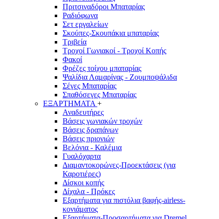
Πριτσιναδόροι Μπαταρίας
Ραδιόφωνα
Σετ εργαλείων
Σκούπες-Σκουπάκια μπαταρίας
Τριβεία
Τροχοί Γωνιακοί - Τροχοί Κοπής
Φακοί
Φρέζες τοίχου μπαταρίας
Ψαλίδια Λαμαρίνας - Ζουμποψάλιδα
Σέγες Μπαταρίας
Σπαθόσεγες Μπαταρίας
ΕΞΑΡΤΗΜΑΤΑ
+
Αναδευτήρες
Βάσεις γωνιακών τροχών
Βάσεις δραπάνων
Βάσεις πριονιών
Βελόνια - Καλέμια
Γυαλόχαρτα
Διαμαντοκορώνες-Προεκτάσεις (για
Καροτιέρες)
Δίσκοι κοπής
Δίχαλα - Πρόκες
Εξαρτήματα για πιστόλια βαφής-airless-
κονιάματος
Εξαρτήματα-Προσαρτήματα για Dremel