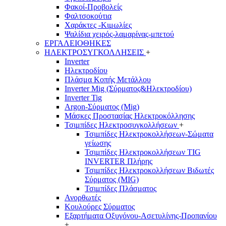
Φακοί-Προβολείς
Φαλτσοκούτια
Χαράκτες -Κιμωλίες
Ψαλίδια χειρός-λαμαρίνας-μπετού
ΕΡΓΑΛΕΙΟΘΗΚΕΣ
ΗΛΕΚΤΡΟΣΥΓΚΟΛΛΗΣΕΙΣ
+
Inverter
Ηλεκτροδίου
Πλάσμα Κοπής Μετάλλου
Inverter Mig (Σύρματος&Ηλεκτροδίου)
Inverter Tig
Argon-Σύρματος (Mig)
Μάσκες Προστασίας Ηλεκτροκόλλησης
Τσιμπίδες Ηλεκτροσυγκολλήσεων
+
Τσιμπίδες Ηλεκτροκολλήσεων-Σώματα
γείωσης
Τσιμπίδες Ηλεκτροκολλήσεων TIG
INVERTER Πλήρης
Τσιμπίδες Ηλεκτροκολλήσεων Βιδωτές
Σύρματος (MIG)
Τσιμπίδες Πλάσματος
Ανορθωτές
Κουλούρες Σύρματος
Εξαρτήματα Οξυγόνου-Ασετυλίνης-Προπανίου
+