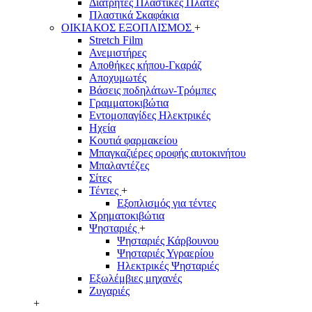
Διάτρητες Πλαστικές Πλάτες
Πλαστικά Σκαφάκια
ΟΙΚΙΑΚΟΣ ΕΞΟΠΛΙΣΜΟΣ
+
Stretch Film
Ανεμιστήρες
Αποθήκες κήπου-Γκαράζ
Αποχυμωτές
Βάσεις ποδηλάτων-Τρόμπες
Γραμματοκιβώτια
Εντομοπαγίδες Ηλεκτρικές
Ηχεία
Κουτιά φαρμακείου
Μπαγκαζιέρες οροφής αυτοκινήτου
Μπαλαντέζες
Σίτες
Τέντες
+
Εξοπλισμός για τέντες
Χρηματοκιβώτια
Ψησταριές
+
Ψησταριές Κάρβουνου
Ψησταριές Υγραερίου
Ηλεκτρικές Ψησταριές
Εξωλέμβιες μηχανές
Ζυγαριές
+