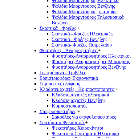
Ψαλίδια Μπορντούρας Hλεκτρικά
Ψαλίδια Μπορντούρας Βενζίνης
Ψαλίδια Μπορντούρας μπαταρίας
Ψαλίδια Μπορντούρας Τηλεσκοπικά
Βενζίνης
Σκαπτικά - Φρέζες
+
Σκαπτικά - Φρέζες Ηλεκτρικές
Σκαπτικά - Φρέζες Βενζίνης
Σκαπτικά- Φρέζες Πετρελαίου
Φυσητήρες - Αναρροφητήρες
+
Φυσητήρες-Αναρροφητήρες Ηλεκτρικοί
Φυσητήρες-Αναρροφητήρες Μπαταρίας
Φυσητήρες-Αναρροφητήρες Βενζίνης
Γεωτρύπανα - Τριβέλες
Ερπιστριοφόρα- Εκχιονιστικά
Συμπιεστές εδάφους
Κλαδοτεμαχιστές - Κομποστοποιητές
+
Κλαδοτεμαχιστές ηλεκτρικοί
Κλαδοτεμαχιστές Βενζίνης
Κομποστοποιητές
Σταφυλοπιεστήρες
+
Σακούλες για σταφυλοπιεστήρες
Συστήματα Ψεκασμού
+
Ψεκαστήρες Χειροκίνητοι
Ψεκαστικά Συστήματα Ηλεκτρικά