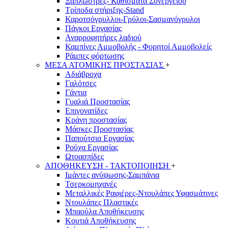
Ξαπλώστρες- Καθίσματα Συνεργείου
Τρίποδα στήριξης-Stand
Καροτσόγρυλλοι-Γρύλοι-Σασμανόγρυλοι
Πάγκοι Εργασίας
Αναρροφητήρες λαδιού
Καμπίνες Αμμοβολής - Φορητοί Αμμοβολείς
Ράμπες φόρτωσης
ΜΕΣΑ ΑΤΟΜΙΚΗΣ ΠΡΟΣΤΑΣΙΑΣ
+
Αδιάβροχα
Γαλότσες
Γάντια
Γυαλιά Προστασίας
Επιγονατίδες
Κράνη προστασίας
Μάσκες Προστασίας
Παπούτσια Εργασίας
Ρούχα Εργασίας
Ωτοασπίδες
ΑΠΟΘΗΚΕΥΣΗ - ΤΑΚΤΟΠΟΙΗΣΗ
+
Ιμάντες ανύψωσης-Σαμπάνια
Τσερκομηχανές
Μεταλλικές Ραφιέρες-Ντουλάπες Υφασμάτινες
Ντουλάπες Πλαστικές
Μπαούλα Αποθήκευσης
Κουτιά Αποθήκευσης