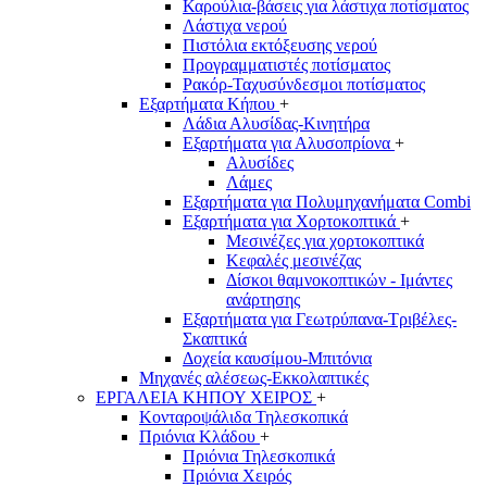
Καρούλια-βάσεις για λάστιχα ποτίσματος
Λάστιχα νερού
Πιστόλια εκτόξευσης νερού
Προγραμματιστές ποτίσματος
Ρακόρ-Ταχυσύνδεσμοι ποτίσματος
Εξαρτήματα Κήπου
+
Λάδια Αλυσίδας-Κινητήρα
Εξαρτήματα για Αλυσοπρίονα
+
Αλυσίδες
Λάμες
Εξαρτήματα για Πολυμηχανήματα Combi
Εξαρτήματα για Χορτοκοπτικά
+
Μεσινέζες για χορτοκοπτικά
Κεφαλές μεσινέζας
Δίσκοι θαμνοκοπτικών - Ιμάντες
ανάρτησης
Εξαρτήματα για Γεωτρύπανα-Τριβέλες-
Σκαπτικά
Δοχεία καυσίμου-Μπιτόνια
Μηχανές αλέσεως-Εκκολαπτικές
ΕΡΓΑΛΕΙΑ ΚΗΠΟΥ ΧΕΙΡΟΣ
+
Κονταροψάλιδα Τηλεσκοπικά
Πριόνια Κλάδου
+
Πριόνια Τηλεσκοπικά
Πριόνια Χειρός