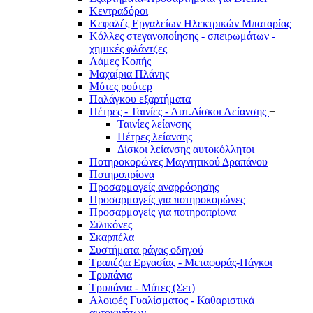
Κεντραδόροι
Κεφαλές Εργαλείων Ηλεκτρικών Μπαταρίας
Κόλλες στεγανοποίησης - σπειρωμάτων -
χημικές φλάντζες
Λάμες Κοπής
Μαχαίρια Πλάνης
Μύτες ρούτερ
Παλάγκου εξαρτήματα
Πέτρες - Ταινίες - Αυτ.Δίσκοι Λείανσης
+
Ταινίες λείανσης
Πέτρες λείανσης
Δίσκοι λείανσης αυτοκόλλητοι
Ποτηροκορώνες Μαγνητικού Δραπάνου
Ποτηροπρίονα
Προσαρμογείς αναρρόφησης
Προσαρμογείς για ποτηροκορώνες
Προσαρμογείς για ποτηροπρίονα
Σιλικόνες
Σκαρπέλα
Συστήματα ράγας οδηγού
Τραπέζια Εργασίας - Μεταφοράς-Πάγκοι
Τρυπάνια
Τρυπάνια - Μύτες (Σετ)
Αλοιφές Γυαλίσματος - Καθαριστικά
αυτοκινήτων