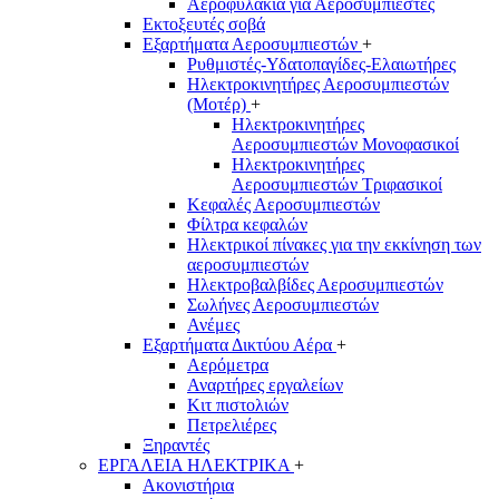
Αεροφυλάκια για Αεροσυμπιεστές
Εκτοξευτές σοβά
Εξαρτήματα Αεροσυμπιεστών
+
Ρυθμιστές-Υδατοπαγίδες-Ελαιωτήρες
Ηλεκτροκινητήρες Αεροσυμπιεστών
(Μοτέρ)
+
Ηλεκτροκινητήρες
Αεροσυμπιεστών Μονοφασικοί
Ηλεκτροκινητήρες
Αεροσυμπιεστών Τριφασικοί
Κεφαλές Αεροσυμπιεστών
Φίλτρα κεφαλών
Ηλεκτρικοί πίνακες για την εκκίνηση των
αεροσυμπιεστών
Ηλεκτροβαλβίδες Αεροσυμπιεστών
Σωλήνες Αεροσυμπιεστών
Ανέμες
Εξαρτήματα Δικτύου Αέρα
+
Αερόμετρα
Αναρτήρες εργαλείων
Κιτ πιστολιών
Πετρελιέρες
Ξηραντές
ΕΡΓΑΛΕΙΑ ΗΛΕΚΤΡΙΚΑ
+
Ακονιστήρια