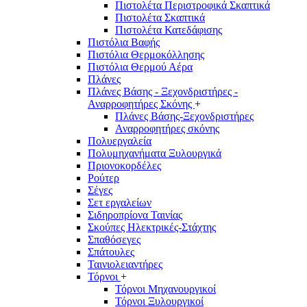
Πιστολέτα Περιστροφικά Σκαπτικά
Πιστολέτα Σκαπτικά
Πιστολέτα Κατεδάφισης
Πιστόλια Βαφής
Πιστόλια Θερμοκόλλησης
Πιστόλια Θερμού Αέρα
Πλάνες
Πλάνες Βάσης - Ξεχονδριστήρες -
Αναρροφητήρες Σκόνης
+
Πλάνες Βάσης-Ξεχονδριστήρες
Αναρροφητήρες σκόνης
Πολυεργαλεία
Πολυμηχανήματα Ξυλουργικά
Πριονοκορδέλες
Ρούτερ
Σέγες
Σετ εργαλείων
Σιδηροπρίονα Ταινίας
Σκούπες Ηλεκτρικές-Στάχτης
Σπαθόσεγες
Σπάτουλες
Ταινιολειαντήρες
Τόρνοι
+
Τόρνοι Μηχανουργικοί
Τόρνοι Ξυλουργικοί