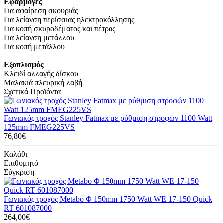
Εφαρμογές
Για αφαίρεση σκουριάς
Για λείανση περίσσιας ηλεκτροκόλλησης
Για κοπή σκυροδέματος και πέτρας
Για λείανση μετάλλου
Για κοπή μετάλλου
Εξοπλισμός
Κλειδί αλλαγής δίσκου
Μαλακιά πλευρική λαβή
Σχετικά Προϊόντα
Γωνιακός τροχός Stanley Fatmax με ρύθμιση στροφών 1100 Watt
125mm FMEG225VS
76,80€
Καλάθι
Επιθυμητό
Σύγκριση
Γωνιακός τροχός Metabo Φ 150mm 1750 Watt WE 17-150 Quick
RT 601087000
264,00€