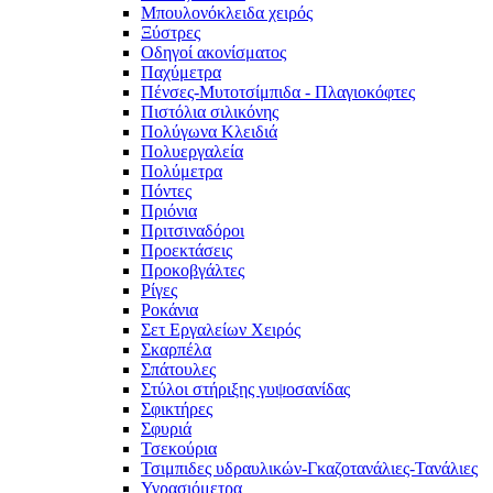
Μπουλονόκλειδα χειρός
Ξύστρες
Οδηγοί ακονίσματος
Παχύμετρα
Πένσες-Μυτοτσίμπιδα - Πλαγιοκόφτες
Πιστόλια σιλικόνης
Πολύγωνα Κλειδιά
Πολυεργαλεία
Πολύμετρα
Πόντες
Πριόνια
Πριτσιναδόροι
Προεκτάσεις
Προκοβγάλτες
Ρίγες
Ροκάνια
Σετ Εργαλείων Χειρός
Σκαρπέλα
Σπάτουλες
Στύλοι στήριξης γυψοσανίδας
Σφικτήρες
Σφυριά
Τσεκούρια
Τσιμπιδες υδραυλικών-Γκαζοτανάλιες-Τανάλιες
Υγρασιόμετρα