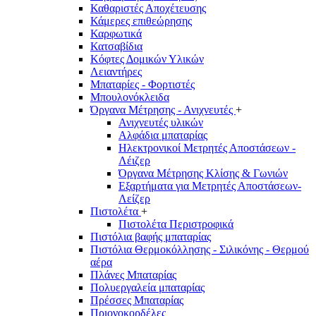
Καθαριστές Αποχέτευσης
Κάμερες επιθεώρησης
Καρφωτικά
Κατσαβίδια
Κόφτες Δομικών Υλικών
Λειαντήρες
Μπαταρίες - Φορτιστές
Μπουλονόκλειδα
Όργανα Μέτρησης - Ανιχνευτές
+
Ανιχνευτές υλικών
Αλφάδια μπαταρίας
Ηλεκτρονικοί Μετρητές Αποστάσεων -
Λέιζερ
Όργανα Μέτρησης Κλίσης & Γωνιών
Εξαρτήματα για Μετρητές Αποστάσεων-
Λείζερ
Πιστολέτα
+
Πιστολέτα Περιστροφικά
Πιστόλια βαφής μπαταρίας
Πιστόλια Θερμοκόλλησης - Σιλικόνης - Θερμού
αέρα
Πλάνες Μπαταρίας
Πολυεργαλεία μπαταρίας
Πρέσσες Μπαταρίας
Πριονοκορδέλες