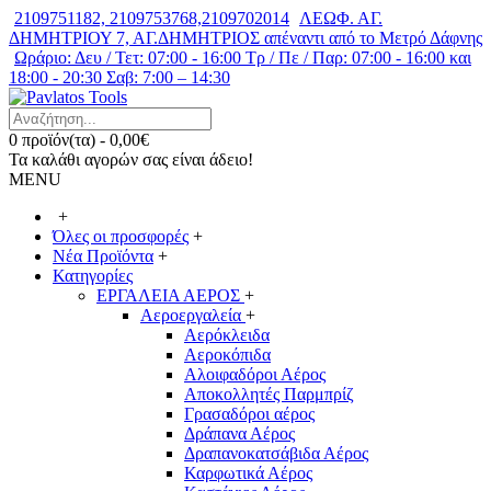
2109751182, 2109753768,2109702014
ΛΕΩΦ. ΑΓ.
ΔΗΜΗΤΡΙΟΥ 7, ΑΓ.ΔΗΜΗΤΡΙΟΣ απέναντι από το Μετρό Δάφνης
Ωράριο: Δευ / Τετ: 07:00 - 16:00 Τρ / Πε / Παρ: 07:00 - 16:00 και
18:00 - 20:30 Σαβ: 7:00 – 14:30
0 προϊόν(τα) - 0,00€
Τα καλάθι αγορών σας είναι άδειο!
MENU
+
Όλες οι προσφορές
+
Νέα Προϊόντα
+
Κατηγορίες
ΕΡΓΑΛΕΙΑ ΑΕΡΟΣ
+
Αεροεργαλεία
+
Αερόκλειδα
Αεροκόπιδα
Αλοιφαδόροι Αέρος
Αποκολλητές Παρμπρίζ
Γρασαδόροι αέρος
Δράπανα Αέρος
Δραπανοκατσάβιδα Αέρος
Καρφωτικά Αέρος