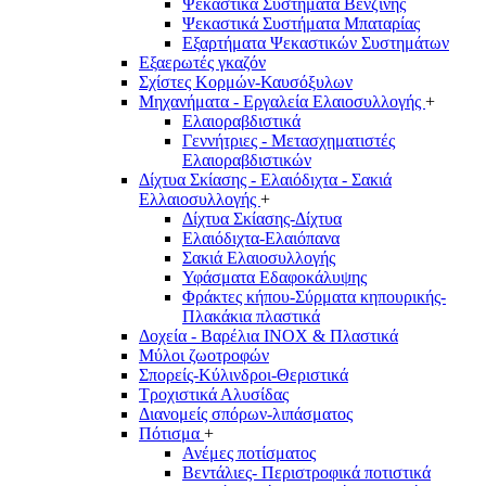
Ψεκαστικά Συστήματα Βενζίνης
Ψεκαστικά Συστήματα Μπαταρίας
Εξαρτήματα Ψεκαστικών Συστημάτων
Εξαερωτές γκαζόν
Σχίστες Κορμών-Καυσόξυλων
Μηχανήματα - Εργαλεία Ελαιοσυλλογής
+
Ελαιοραβδιστικά
Γεννήτριες - Μετασχηματιστές
Ελαιοραβδιστικών
Δίχτυα Σκίασης - Ελαιόδιχτα - Σακιά
Ελλαιοσυλλογής
+
Δίχτυα Σκίασης-Δίχτυα
Ελαιόδιχτα-Ελαιόπανα
Σακιά Ελαιοσυλλογής
Υφάσματα Εδαφοκάλυψης
Φράκτες κήπου-Σύρματα κηπουρικής-
Πλακάκια πλαστικά
Δοχεία - Βαρέλια INOX & Πλαστικά
Μύλοι ζωοτροφών
Σπορείς-Κύλινδροι-Θεριστικά
Τροχιστικά Αλυσίδας
Διανομείς σπόρων-λιπάσματος
Πότισμα
+
Ανέμες ποτίσματος
Βεντάλιες- Περιστροφικά ποτιστικά