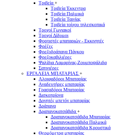
Τριβεία
+
Τριβεία Έκκεντρα
Τριβεία Παλμικά
Τριβεία Ταινίας
Τριβεία τοίχου τηλεσκοπικά
Τροχοί Γωνιακοί
Τροχοί Δίδυμοι
Φορτιστές μπαταριών - Εκκινητές
Φρέζες
Φρεζοδράπανα Πάγκου
Φρεζοκαβιλιέρες
Ψαλίδια Λαμαρίνας-Ζουμποψάλιδα
Σατινιέρες
ΕΡΓΑΛΕΙΑ ΜΠΑΤΑΡΙΑΣ
+
Αλοιφαδόροι Μπαταρίας
Αναδευτήρες μπαταρίας
Γρασαδόροι Μπαταρίας
Δισκοπρίονα
Δονητές μπετόν μπαταρίας
Δράπανα
Δραπανοκατσάβιδα
+
Δραπανοκατσάβιδα Μπαταρίας
Δραπανοκατσάβιδα Παλμικά
Δραπανοκατσάβιδα Κρουστικά
Θερμόμετρα μπαταρίας