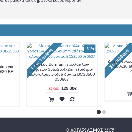
ου, σε μαλακά και σληρά ξύλα και σε νοβοπάν
-31%
Δίσκος ξύλο
Δίσκος Bormann πολλαπλών
250x30 60
ton για
χρήσεων 355x25.4x2mm (σίδερο-
0/30 BE-
ξύλο-αλουμίνιο)66 δόντια BCS3500
030607
129,00€
187,00€
Ο ΛΟΓΑΡΙΑΣΜΌΣ ΜΟΥ