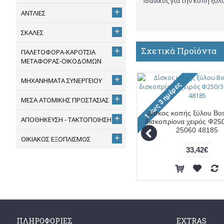
Ιδανικός για την κοπή ξύλ
+
ΑΝΤΛΙΕΣ
+
ΣΚΑΛΕΣ
Σχετικά Προϊόντα
+
ΠΑΛΕΤΟΦΟΡΑ-ΚΑΡΟΤΣΙΑ
ΜΕΤΑΦΟΡΑΣ-ΟΙΚΟΔΟΜΩΝ
+
ΜΗΧΑΝΗΜΑΤΑ ΣΥΝΕΡΓΕΙΟΥ
+
ΜΕΣΑ ΑΤΟΜΙΚΗΣ ΠΡΟΣΤΑΣΙΑΣ
Δίσκος κοπής ξύλου Bos
+
ΑΠΟΘΗΚΕΥΣΗ - ΤΑΚΤΟΠΟΙΗΣΗ
δισκοπρίονα χειρός Φ25
25060 48185
+
ΟΙΚΙΑΚΟΣ ΕΞΟΠΛΙΣΜΟΣ
33,42€
ΠΛΗΡΟΦΟΡΊΕΣ
EXTRAS