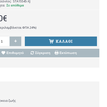
οϊόντος:
STA15545-XJ
ητα:
Σε απόθεμα
0€
περιλαμβάνεται ΦΠΑ 24%)
+
ΚΑΛΆΘΙ
Επιθυμητό
Σύγκριση
Εκτύπωση
άρκεια ζωής