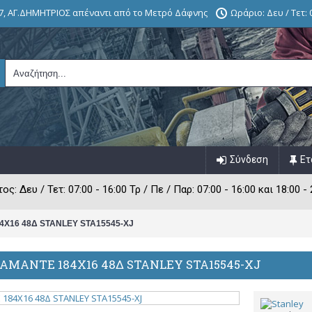
7, ΑΓ.ΔΗΜΗΤΡΙΟΣ απέναντι από το Μετρό Δάφνης
Ωράριο: Δευ / Τετ: 0
Σύνδεση
Ετ
: Δευ / Τετ: 07:00 - 16:00 Τρ / Πε / Παρ: 07:00 - 16:00 και 18:00 - 
4X16 48Δ STANLEY STA15545-XJ
ΑΜΑΝΤΕ 184X16 48Δ STANLEY STA15545-XJ