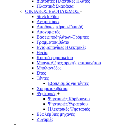
Διάτρητες Πλαστικές Πλάτες
Πλαστικά Σκαφάκια
ΟΙΚΙΑΚΟΣ ΕΞΟΠΛΙΣΜΟΣ
+
Stretch Film
Ανεμιστήρες
Αποθήκες κήπου-Γκαράζ
Αποχυμωτές
Βάσεις ποδηλάτων-Τρόμπες
Γραμματοκιβώτια
Εντομοπαγίδες Ηλεκτρικές
Ηχεία
Κουτιά φαρμακείου
Μπαγκαζιέρες οροφής αυτοκινήτου
Μπαλαντέζες
Σίτες
Τέντες
+
Εξοπλισμός για τέντες
Χρηματοκιβώτια
Ψησταριές
+
Ψησταριές Κάρβουνου
Ψησταριές Υγραερίου
Ηλεκτρικές Ψησταριές
Εξωλέμβιες μηχανές
Ζυγαριές
+