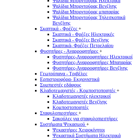
Ψαλίδια Μπορντούρας Hλεκτρικά
Ψαλίδια Μπορντούρας Βενζίνης
Ψαλίδια Μπορντούρας μπαταρίας
Ψαλίδια Μπορντούρας Τηλεσκοπικά
Βενζίνης
Σκαπτικά - Φρέζες
+
Σκαπτικά - Φρέζες Ηλεκτρικές
Σκαπτικά - Φρέζες Βενζίνης
Σκαπτικά- Φρέζες Πετρελαίου
Φυσητήρες - Αναρροφητήρες
+
Φυσητήρες-Αναρροφητήρες Ηλεκτρικοί
Φυσητήρες-Αναρροφητήρες Μπαταρίας
Φυσητήρες-Αναρροφητήρες Βενζίνης
Γεωτρύπανα - Τριβέλες
Ερπιστριοφόρα- Εκχιονιστικά
Συμπιεστές εδάφους
Κλαδοτεμαχιστές - Κομποστοποιητές
+
Κλαδοτεμαχιστές ηλεκτρικοί
Κλαδοτεμαχιστές Βενζίνης
Κομποστοποιητές
Σταφυλοπιεστήρες
+
Σακούλες για σταφυλοπιεστήρες
Συστήματα Ψεκασμού
+
Ψεκαστήρες Χειροκίνητοι
Ψεκαστικά Συστήματα Ηλεκτρικά