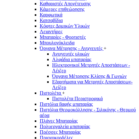
Καθαριστές Αποχέτευσης
Κάμερες επιθεώρησης
Καρφωτικά
Κατσαβίδια
Κόφτες Δομικών Υλικών
Λειαντήρες
Μπαταρίες - Φορτιστές
Μπουλονόκλειδα
Όργανα Μέτρησης - Ανιχνευτές
+
Ανιχνευτές υλικών
Αλφάδια μπαταρίας
Ηλεκτρονικοί Μετρητές Αποστάσεων -
Λέιζερ
Όργανα Μέτρησης Κλίσης & Γωνιών
Εξαρτήματα για Μετρητές Αποστάσεων-
Λείζερ
Πιστολέτα
+
Πιστολέτα Περιστροφικά
Πιστόλια βαφής μπαταρίας
Πιστόλια Θερμοκόλλησης - Σιλικόνης - Θερμού
αέρα
Πλάνες Μπαταρίας
Πολυεργαλεία μπαταρίας
Πρέσσες Μπαταρίας
Πριονοκορδέλες