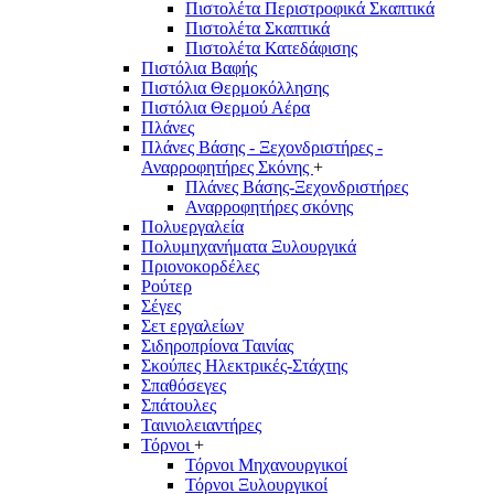
Πιστολέτα Περιστροφικά Σκαπτικά
Πιστολέτα Σκαπτικά
Πιστολέτα Κατεδάφισης
Πιστόλια Βαφής
Πιστόλια Θερμοκόλλησης
Πιστόλια Θερμού Αέρα
Πλάνες
Πλάνες Βάσης - Ξεχονδριστήρες -
Αναρροφητήρες Σκόνης
+
Πλάνες Βάσης-Ξεχονδριστήρες
Αναρροφητήρες σκόνης
Πολυεργαλεία
Πολυμηχανήματα Ξυλουργικά
Πριονοκορδέλες
Ρούτερ
Σέγες
Σετ εργαλείων
Σιδηροπρίονα Ταινίας
Σκούπες Ηλεκτρικές-Στάχτης
Σπαθόσεγες
Σπάτουλες
Ταινιολειαντήρες
Τόρνοι
+
Τόρνοι Μηχανουργικοί
Τόρνοι Ξυλουργικοί