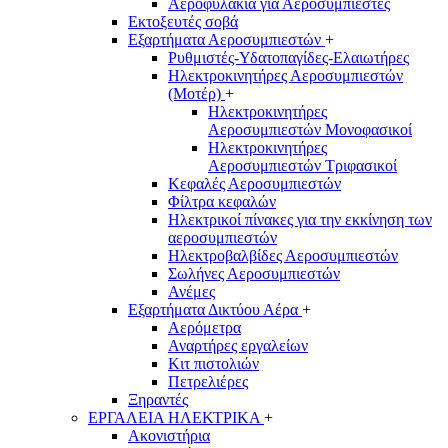
Αεροφυλάκια για Αεροσυμπιεστές
Εκτοξευτές σοβά
Εξαρτήματα Αεροσυμπιεστών
+
Ρυθμιστές-Υδατοπαγίδες-Ελαιωτήρες
Ηλεκτροκινητήρες Αεροσυμπιεστών
(Μοτέρ)
+
Ηλεκτροκινητήρες
Αεροσυμπιεστών Μονοφασικοί
Ηλεκτροκινητήρες
Αεροσυμπιεστών Τριφασικοί
Κεφαλές Αεροσυμπιεστών
Φίλτρα κεφαλών
Ηλεκτρικοί πίνακες για την εκκίνηση των
αεροσυμπιεστών
Ηλεκτροβαλβίδες Αεροσυμπιεστών
Σωλήνες Αεροσυμπιεστών
Ανέμες
Εξαρτήματα Δικτύου Αέρα
+
Αερόμετρα
Αναρτήρες εργαλείων
Κιτ πιστολιών
Πετρελιέρες
Ξηραντές
ΕΡΓΑΛΕΙΑ ΗΛΕΚΤΡΙΚΑ
+
Ακονιστήρια