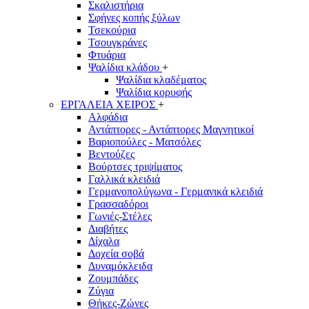
Σκαλιστήρια
Σφήνες κοπής ξύλων
Τσεκούρια
Τσουγκράνες
Φτυάρια
Ψαλίδια κλάδου
+
Ψαλίδια κλαδέματος
Ψαλίδια κορυφής
ΕΡΓΑΛΕΙΑ ΧΕΙΡΟΣ
+
Αλφάδια
Αντάπτορες - Αντάπτορες Μαγνητικοί
Βαριοπούλες - Ματσόλες
Βεντούζες
Βούρτσες τριψίματος
Γαλλικά κλειδιά
Γερμανοπολύγωνα - Γερμανικά κλειδιά
Γρασσαδόροι
Γωνιές-Στέλες
Διαβήτες
Δίχαλα
Δοχεία σοβά
Δυναμόκλειδα
Ζουμπάδες
Ζύγια
Θήκες-Ζώνες