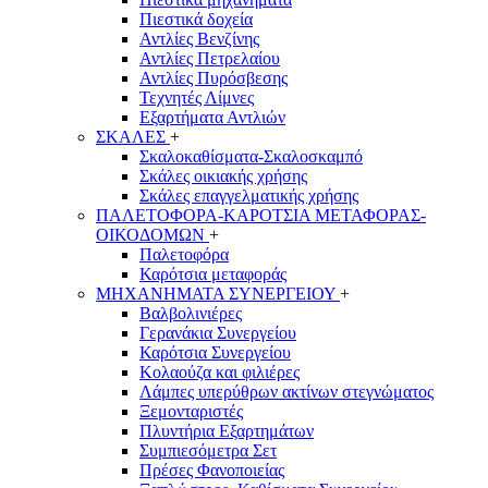
Πιεστικά δοχεία
Αντλίες Βενζίνης
Αντλίες Πετρελαίου
Αντλίες Πυρόσβεσης
Τεχνητές Λίμνες
Εξαρτήματα Αντλιών
ΣΚΑΛΕΣ
+
Σκαλοκαθίσματα-Σκαλοσκαμπό
Σκάλες οικιακής χρήσης
Σκάλες επαγγελματικής χρήσης
ΠΑΛΕΤΟΦΟΡΑ-ΚΑΡΟΤΣΙΑ ΜΕΤΑΦΟΡΑΣ-
ΟΙΚΟΔΟΜΩΝ
+
Παλετοφόρα
Καρότσια μεταφοράς
ΜΗΧΑΝΗΜΑΤΑ ΣΥΝΕΡΓΕΙΟΥ
+
Βαλβολινιέρες
Γερανάκια Συνεργείου
Καρότσια Συνεργείου
Κολαούζα και φιλιέρες
Λάμπες υπερύθρων ακτίνων στεγνώματος
Ξεμονταριστές
Πλυντήρια Εξαρτημάτων
Συμπιεσόμετρα Σετ
Πρέσες Φανοποιείας