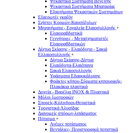
Ψεκαστικά Συστήματα Βενζίνης
Ψεκαστικά Συστήματα Μπαταρίας
Εξαρτήματα Ψεκαστικών Συστημάτων
Εξαερωτές γκαζόν
Σχίστες Κορμών-Καυσόξυλων
Μηχανήματα - Εργαλεία Ελαιοσυλλογής
+
Ελαιοραβδιστικά
Γεννήτριες - Μετασχηματιστές
Ελαιοραβδιστικών
Δίχτυα Σκίασης - Ελαιόδιχτα - Σακιά
Ελλαιοσυλλογής
+
Δίχτυα Σκίασης-Δίχτυα
Ελαιόδιχτα-Ελαιόπανα
Σακιά Ελαιοσυλλογής
Υφάσματα Εδαφοκάλυψης
Φράκτες κήπου-Σύρματα κηπουρικής-
Πλακάκια πλαστικά
Δοχεία - Βαρέλια INOX & Πλαστικά
Μύλοι ζωοτροφών
Σπορείς-Κύλινδροι-Θεριστικά
Τροχιστικά Αλυσίδας
Διανομείς σπόρων-λιπάσματος
Πότισμα
+
Ανέμες ποτίσματος
Βεντάλιες- Περιστροφικά ποτιστικά