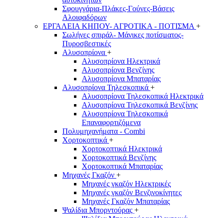
Σφουγγάρια-Πλάκες-Γούνες-Βάσεις
Αλοιφαδόρων
ΕΡΓΑΛΕΙΑ ΚΗΠΟΥ- ΑΓΡΟΤΙΚΑ - ΠΟΤΙΣΜΑ
+
Σωλήνες σπιράλ- Μάνικες ποτίσματος-
Πυροσβεστικές
Αλυσοπρίονα
+
Αλυσοπρίονα Ηλεκτρικά
Αλυσοπρίονα Βενζίνης
Αλυσοπρίονα Μπαταρίας
Αλυσοπρίονα Τηλεσκοπικά
+
Αλυσοπρίονα Τηλεσκοπικά Ηλεκτρικά
Αλυσοπρίονα Τηλεσκοπικά Βενζίνης
Αλυσοπρίονα Τηλεσκοπικά
Επαναφορτιζόμενα
Πολυμηχανήματα - Combi
Χορτοκοπτικά
+
Χορτοκοπτικά Ηλεκτρικά
Χορτοκοπτικά Βενζίνης
Χορτοκοπτικά Μπαταρίας
Μηχανές Γκαζόν
+
Μηχανές γκαζόν Ηλεκτρικές
Μηχανές γκαζόν Βενζινοκίνητες
Μηχανές Γκαζόν Μπαταρίας
Ψαλίδια Μπορντούρας
+