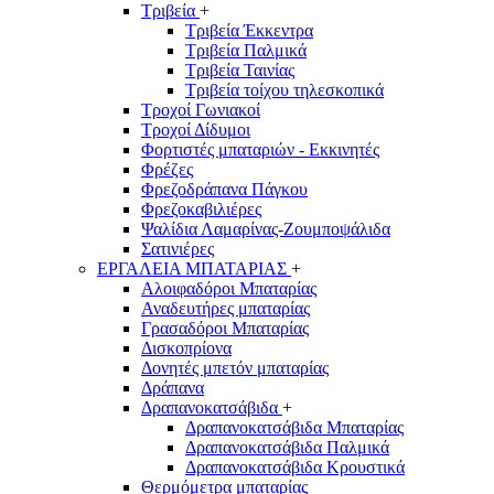
Τριβεία
+
Τριβεία Έκκεντρα
Τριβεία Παλμικά
Τριβεία Ταινίας
Τριβεία τοίχου τηλεσκοπικά
Τροχοί Γωνιακοί
Τροχοί Δίδυμοι
Φορτιστές μπαταριών - Εκκινητές
Φρέζες
Φρεζοδράπανα Πάγκου
Φρεζοκαβιλιέρες
Ψαλίδια Λαμαρίνας-Ζουμποψάλιδα
Σατινιέρες
ΕΡΓΑΛΕΙΑ ΜΠΑΤΑΡΙΑΣ
+
Αλοιφαδόροι Μπαταρίας
Αναδευτήρες μπαταρίας
Γρασαδόροι Μπαταρίας
Δισκοπρίονα
Δονητές μπετόν μπαταρίας
Δράπανα
Δραπανοκατσάβιδα
+
Δραπανοκατσάβιδα Μπαταρίας
Δραπανοκατσάβιδα Παλμικά
Δραπανοκατσάβιδα Κρουστικά
Θερμόμετρα μπαταρίας