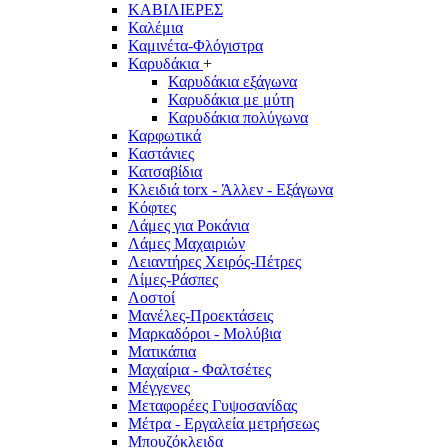
ΚΑΒΙΛΙΕΡΕΣ
Καλέμια
Καμινέτα-Φλόγιστρα
Καρυδάκια
+
Καρυδάκια εξάγωνα
Καρυδάκια με μύτη
Καρυδάκια πολύγωνα
Καρφωτικά
Καστάνιες
Κατσαβίδια
Κλειδιά torx - Άλλεν - Εξάγωνα
Κόφτες
Λάμες για Ροκάνια
Λάμες Μαχαιριών
Λειαντήρες Χειρός-Πέτρες
Λίμες-Ράσπες
Λοστοί
Μανέλες-Προεκτάσεις
Μαρκαδόροι - Μολύβια
Ματικάπια
Μαχαίρια - Φαλτσέτες
Μέγγενες
Μεταφορέες Γυψοσανίδας
Μέτρα - Εργαλεία μετρήσεως
Μπουζόκλειδα