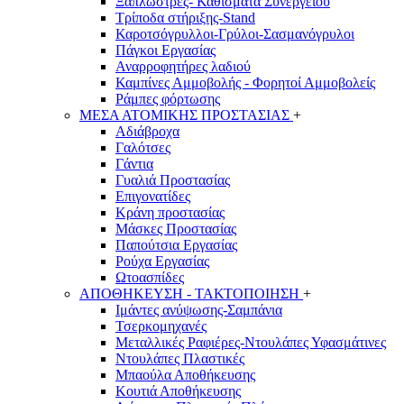
Ξαπλώστρες- Καθίσματα Συνεργείου
Τρίποδα στήριξης-Stand
Καροτσόγρυλλοι-Γρύλοι-Σασμανόγρυλοι
Πάγκοι Εργασίας
Αναρροφητήρες λαδιού
Καμπίνες Αμμοβολής - Φορητοί Αμμοβολείς
Ράμπες φόρτωσης
ΜΕΣΑ ΑΤΟΜΙΚΗΣ ΠΡΟΣΤΑΣΙΑΣ
+
Αδιάβροχα
Γαλότσες
Γάντια
Γυαλιά Προστασίας
Επιγονατίδες
Κράνη προστασίας
Μάσκες Προστασίας
Παπούτσια Εργασίας
Ρούχα Εργασίας
Ωτοασπίδες
ΑΠΟΘΗΚΕΥΣΗ - ΤΑΚΤΟΠΟΙΗΣΗ
+
Ιμάντες ανύψωσης-Σαμπάνια
Τσερκομηχανές
Μεταλλικές Ραφιέρες-Ντουλάπες Υφασμάτινες
Ντουλάπες Πλαστικές
Μπαούλα Αποθήκευσης
Κουτιά Αποθήκευσης