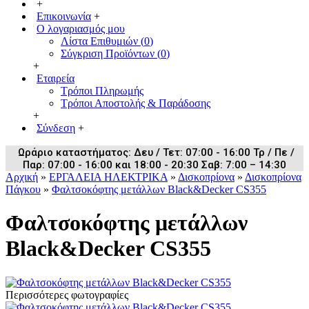
+
Επικοινωνία
+
Ο λογαριασμός μου
Λίστα Επιθυμιών (
0
)
Σύγκριση Προϊόντων (
0
)
+
Εταιρεία
Τρόποι Πληρωμής
Τρόποι Αποστολής & Παράδοσης
+
Σύνδεση
+
Ωράριο καταστήματος: Δευ / Τετ: 07:00 - 16:00 Τρ / Πε /
Παρ: 07:00 - 16:00 και 18:00 - 20:30 Σαβ: 7:00 – 14:30
Αρχική
»
ΕΡΓΑΛΕΙΑ ΗΛΕΚΤΡΙΚΑ
»
Δισκοπρίονα
»
Δισκοπρίονα
Πάγκου
»
Φαλτσοκόφτης μετάλλων Black&Decker CS355
Φαλτσοκόφτης μετάλλων
Black&Decker CS355
Περισσότερες φωτογραφίες