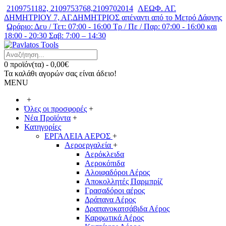
2109751182, 2109753768,2109702014
ΛΕΩΦ. ΑΓ.
ΔΗΜΗΤΡΙΟΥ 7, ΑΓ.ΔΗΜΗΤΡΙΟΣ απέναντι από το Μετρό Δάφνης
Ωράριο: Δευ / Τετ: 07:00 - 16:00 Τρ / Πε / Παρ: 07:00 - 16:00 και
18:00 - 20:30 Σαβ: 7:00 – 14:30
0 προϊόν(τα) - 0,00€
Τα καλάθι αγορών σας είναι άδειο!
MENU
+
Όλες οι προσφορές
+
Νέα Προϊόντα
+
Κατηγορίες
ΕΡΓΑΛΕΙΑ ΑΕΡΟΣ
+
Αεροεργαλεία
+
Αερόκλειδα
Αεροκόπιδα
Αλοιφαδόροι Αέρος
Αποκολλητές Παρμπρίζ
Γρασαδόροι αέρος
Δράπανα Αέρος
Δραπανοκατσάβιδα Αέρος
Καρφωτικά Αέρος