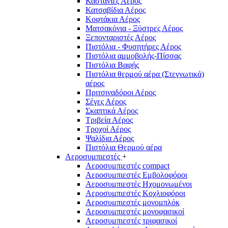
Καστάνιες Αέρος
Κατσαβίδια Αέρος
Κοφτάκια Αέρος
Ματσακόνια - Ξύστρες Αέρος
Ξεπονταριστές Αέρος
Πιστόλια - Φυσητήρες Αέρος
Πιστόλια αμμοβολής-Πίσσας
Πιστόλια Βαφής
Πιστόλια θερμού αέρα (Στεγνωτικά)
αέρος
Πριτσιναδόροι Αέρος
Σέγες Αέρος
Σκαπτικά Αέρος
Τριβεία Αέρος
Τροχοί Αέρος
Ψαλίδια Αέρος
Πιστόλια Θερμού αέρα
Αεροσυμπιεστές
+
Αεροσυμπιεστές compact
Αεροσυμπιεστές Εμβολοφόροι
Αεροσυμπιεστές Ηχομονωμένοι
Αεροσυμπιεστές Κοχλιοφόροι
Αεροσυμπιεστές μονομπλόκ
Αεροσυμπιεστές μονοφασικοί
Αεροσυμπιεστές τριφασικοί