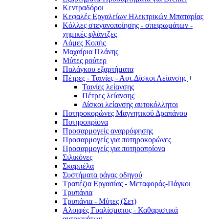
Κεντραδόροι
Κεφαλές Εργαλείων Ηλεκτρικών Μπαταρίας
Κόλλες στεγανοποίησης - σπειρωμάτων -
χημικές φλάντζες
Λάμες Κοπής
Μαχαίρια Πλάνης
Μύτες ρούτερ
Παλάγκου εξαρτήματα
Πέτρες - Ταινίες - Αυτ.Δίσκοι Λείανσης
+
Ταινίες λείανσης
Πέτρες λείανσης
Δίσκοι λείανσης αυτοκόλλητοι
Ποτηροκορώνες Μαγνητικού Δραπάνου
Ποτηροπρίονα
Προσαρμογείς αναρρόφησης
Προσαρμογείς για ποτηροκορώνες
Προσαρμογείς για ποτηροπρίονα
Σιλικόνες
Σκαρπέλα
Συστήματα ράγας οδηγού
Τραπέζια Εργασίας - Μεταφοράς-Πάγκοι
Τρυπάνια
Τρυπάνια - Μύτες (Σετ)
Αλοιφές Γυαλίσματος - Καθαριστικά
αυτοκινήτων