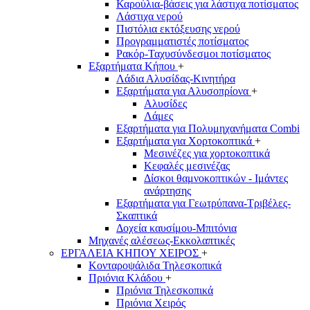
Καρούλια-βάσεις για λάστιχα ποτίσματος
Λάστιχα νερού
Πιστόλια εκτόξευσης νερού
Προγραμματιστές ποτίσματος
Ρακόρ-Ταχυσύνδεσμοι ποτίσματος
Εξαρτήματα Κήπου
+
Λάδια Αλυσίδας-Κινητήρα
Εξαρτήματα για Αλυσοπρίονα
+
Αλυσίδες
Λάμες
Εξαρτήματα για Πολυμηχανήματα Combi
Εξαρτήματα για Χορτοκοπτικά
+
Μεσινέζες για χορτοκοπτικά
Κεφαλές μεσινέζας
Δίσκοι θαμνοκοπτικών - Ιμάντες
ανάρτησης
Εξαρτήματα για Γεωτρύπανα-Τριβέλες-
Σκαπτικά
Δοχεία καυσίμου-Μπιτόνια
Μηχανές αλέσεως-Εκκολαπτικές
ΕΡΓΑΛΕΙΑ ΚΗΠΟΥ ΧΕΙΡΟΣ
+
Κονταροψάλιδα Τηλεσκοπικά
Πριόνια Κλάδου
+
Πριόνια Τηλεσκοπικά
Πριόνια Χειρός