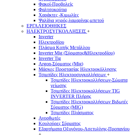
Φακοί-Προβολείς
Φαλτσοκούτια
Χαράκτες -Κιμωλίες
Ψαλίδια χειρός-λαμαρίνας-μπετού
ΕΡΓΑΛΕΙΟΘΗΚΕΣ
ΗΛΕΚΤΡΟΣΥΓΚΟΛΛΗΣΕΙΣ
+
Inverter
Ηλεκτροδίου
Πλάσμα Κοπής Μετάλλου
Inverter Mig (Σύρματος&Ηλεκτροδίου)
Inverter Tig
Argon-Σύρματος (Mig)
Μάσκες Προστασίας Ηλεκτροκόλλησης
Τσιμπίδες Ηλεκτροσυγκολλήσεων
+
Τσιμπίδες Ηλεκτροκολλήσεων-Σώματα
γείωσης
Τσιμπίδες Ηλεκτροκολλήσεων TIG
INVERTER Πλήρης
Τσιμπίδες Ηλεκτροκολλήσεων Βιδωτές
Σύρματος (MIG)
Τσιμπίδες Πλάσματος
Ανορθωτές
Κουλούρες Σύρματος
Εξαρτήματα Οξυγόνου-Ασετυλίνης-Προπανίου
+