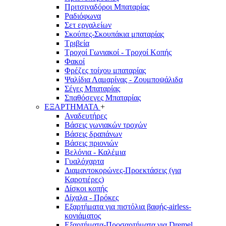
Πριτσιναδόροι Μπαταρίας
Ραδιόφωνα
Σετ εργαλείων
Σκούπες-Σκουπάκια μπαταρίας
Τριβεία
Τροχοί Γωνιακοί - Τροχοί Κοπής
Φακοί
Φρέζες τοίχου μπαταρίας
Ψαλίδια Λαμαρίνας - Ζουμποψάλιδα
Σέγες Μπαταρίας
Σπαθόσεγες Μπαταρίας
ΕΞΑΡΤΗΜΑΤΑ
+
Αναδευτήρες
Βάσεις γωνιακών τροχών
Βάσεις δραπάνων
Βάσεις πριονιών
Βελόνια - Καλέμια
Γυαλόχαρτα
Διαμαντοκορώνες-Προεκτάσεις (για
Καροτιέρες)
Δίσκοι κοπής
Δίχαλα - Πρόκες
Εξαρτήματα για πιστόλια βαφής-airless-
κονιάματος
Εξαρτήματα-Προσαρτήματα για Dremel