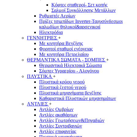
Κόφτες σταθεροί- Σετ κοπής
Σαλμοί Συγκόλλησης Μετάλλων
Ρυθμιστές Αερίων
Πρίζες τσιμπίδων Inverter-Ταχυσύνδεσμοι
καλωδίων θηλυκοί&αρσενικοιί
Ηλεκτρόδια
ΓΕΝΝΗΤΡΙΕΣ
+
Με κινητήρα Βενζίνης
Φορητοί σταθμοί ενέργειας
Με κινητήρα Πετρελαίου
ΘΕΡΜΑΝΤΙΚΑ ΣΩΜΑΤΑ - ΣΟΜΠΕΣ
+
Θερμαντικά Ηλεκτρικά Σώματα
Σόμπες Υγραερίου - Αλογόνου
ΠΛΥΣΤΙΚΑ
+
Πλυστικά κρύου νερού
Πλυστικά ζεστού νερού
Πλυστικά μηχανήματα βενζίνης
Καθαριστικά Πλυστικών μηχανημάτων
ΑΝΤΛΙΕΣ
+
Αντλίες Ομβρίων
Αντλίες ακαθάρτων
Αντλίες Γεωτρήσεων&Πηγαδιών
Αντλίες Συντριβανιών
Αντλίες επιφανείας
Πιεστικά μηχανήματα