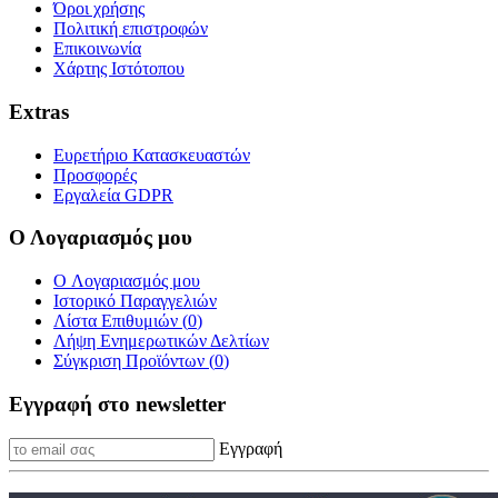
Όροι χρήσης
Πολιτική επιστροφών
Επικοινωνία
Χάρτης Ιστότοπου
Extras
Ευρετήριο Κατασκευαστών
Προσφορές
Εργαλεία GDPR
Ο Λογαριασμός μου
O Λογαριασμός μου
Ιστορικό Παραγγελιών
Λίστα Επιθυμιών (
0
)
Λήψη Ενημερωτικών Δελτίων
Σύγκριση Προϊόντων (
0
)
Εγγραφή στο newsletter
Εγγραφή