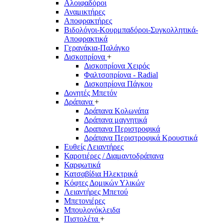
Αλοιφαδόροι
Αναμικτήρες
Αποφρακτήρες
Βιδολόγοι-Κουρμπαδόροι-Συγκολλητικά-
Αποφρακτικά
Γερανάκια-Παλάγκο
Δισκοπρίονα
+
Δισκοπρίονα Χειρός
Φαλτσοπρίονα - Radial
Δισκοπρίονα Πάγκου
Δονητές Μπετόν
Δράπανα
+
Δράπανα Κολωνάτα
Δράπανα μαγνητικά
Δραπανα Περιστροφικά
Δράπανα Περιστροφικά Κρουστικά
Ευθείς Λειαντήρες
Καροτιέρες / Διαμαντοδράπανα
Καρφωτικά
Κατσαβίδια Ηλεκτρικά
Κόφτες Δομικών Υλικών
Λειαντήρες Μπετού
Μπετονιέρες
Μπουλονόκλειδα
Πιστολέτα
+