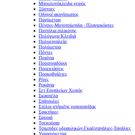
Μπουλονόκλειδα χειρός
Ξύστρες
Οδηγοί ακονίσματος
Παχύμετρα
Πένσες-Μυτοτσίμπιδα - Πλαγιοκόφτες
Πιστόλια σιλικόνης
Πολύγωνα Κλειδιά
Πολυεργαλεία
Πολύμετρα
Πόντες
Πριόνια
Πριτσιναδόροι
Προεκτάσεις
Προκοβγάλτες
Ρίγες
Ροκάνια
Σετ Εργαλείων Χειρός
Σκαρπέλα
Σπάτουλες
Στύλοι στήριξης γυψοσανίδας
Σφικτήρες
Σφυριά
Τσεκούρια
Τσιμπιδες υδραυλικών-Γκαζοτανάλιες-Τανάλιες
Υγρασιόμετρα