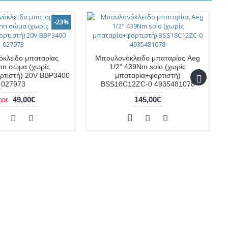
-23%
κλειδο μπαταρίας
Μπουλονόκλειδο μπαταρίας Aeg
n σώμα (χωρίς
1/2" 439Nm solo (χωρίς
ρτιστή) 20V BBP3400
μπαταρία+φορτιστή)
027973
BSS18C12ZC-0 4935481078
49,00€
145,00€
00€