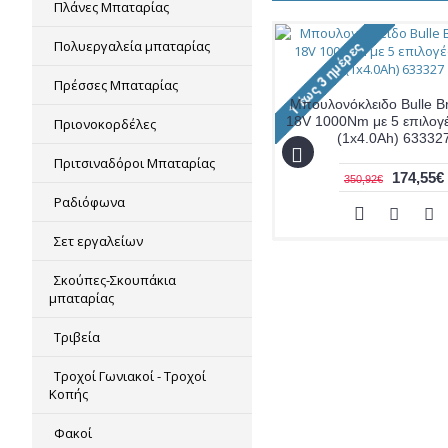
Πλάνες Μπαταρίας
Πολυεργαλεία μπαταρίας
Πρέσσες Μπαταρίας
Μπουλονόκλειδο Bulle B
18V 1000Nm με 5 επιλογ
Πριονοκορδέλες
(1x4.0Ah) 63332
Πριτσιναδόροι Μπαταρίας
174,55€
350,92€
Ραδιόφωνα
Σετ εργαλείων
Σκούπες-Σκουπάκια
μπαταρίας
Τριβεία
Τροχοί Γωνιακοί - Τροχοί
Κοπής
Φακοί