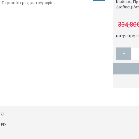
Κωδικός Πρ
Περισσότερες φωτογραφίες
Διαθεσιμότ
334,80
(στην τιμή 
-
ς)
LED