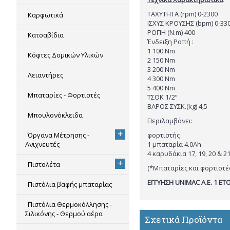
ΤΑΧΥΤΗΤΑ (rpm) 0-2300
Καρφωτικά
ΙΣΧΥΣ ΚΡΟΥΣΗΣ (bpm) 0-33
ΡΟΠΗ (N.m) 400
Κατσαβίδια
Ένδειξη Ροπή :
1 100 Nm
Κόφτες Δομικών Υλικών
2 150 Nm
3 200 Nm
Λειαντήρες
4 300 Nm
5 400 Nm
Μπαταρίες - Φορτιστές
ΤΣΟΚ 1/2”
ΒΑΡΟΣ ΣΥΣΚ.(kg) 4,5
Μπουλονόκλειδα
Περιλαμβάνει:
+
Όργανα Μέτρησης -
φορτιστής
Ανιχνευτές
1 μπαταρία 4.0Ah
4 καρυδάκια 17, 19, 20 &
+
Πιστολέτα
(*Μπαταρίες και φορτιστέ
ΕΓΓΥΗΣΗ UNIMAC A.E. 1 ΕΤ
Πιστόλια βαφής μπαταρίας
Πιστόλια Θερμοκόλλησης -
Σιλικόνης - Θερμού αέρα
Σχετικά Προϊόντα