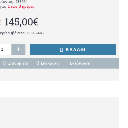
οϊόντος:
633064
ητα:
1 έως 3 ημέρες
145,00€
€
περιλαμβάνεται ΦΠΑ 24%)
+
ΚΑΛΆΘΙ
Επιθυμητό
Σύγκριση
Εκτύπωση