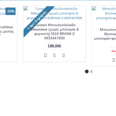
-50%
Γωνιακό Μπουλονόκλειδο
rushless
Milwaukee (χωρίς μπαταρία &
Μπουλονό
ές ροπής
φορτιστή) M18 BRAIW-0
Borman
7
4933447899
μπαταρία+φο
198,00€
64,