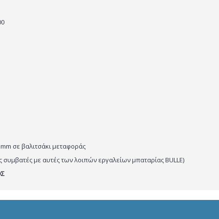
00
 21mm σε βαλιτσάκι μεταφοράς
ς συμβατές με αυτές των λοιπών εργαλείων μπαταρίας BULLE)
ΟΣ