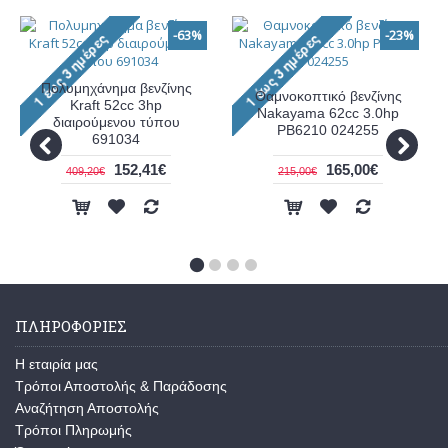
-63%
-23%
Πολυμηχάνημα βενζίνης
Θαμνοκοπτικό βενζίνης
Kraft 52cc 3hp
Nakayama 62cc 3.0hp
διαιρούμενου τύπου
PB6210 024255
691034
152,41€
165,00€
409,20€
215,00€
ΠΛΗΡΟΦΟΡΊΕΣ
Η εταιρία μας
Τρόποι Αποστολής & Παράδοσης
Αναζήτηση Αποστολής
Τρόποι Πληρωμής