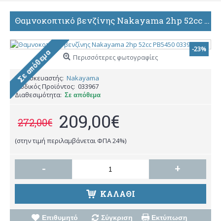
Θαμνοκοπτικό βενζίνης Nakayama 2hp 52cc PB5450 033967
-23%
Περισσότερες φωτογραφίες
Κατασκευαστής:
Nakayama
Κωδικός Προϊόντος:
033967
Διαθεσιμότητα:
Σε απόθεμα
209,00€
272,00€
(στην τιμή περιλαμβάνεται ΦΠΑ 24%)
-
+
ΚΑΛΆΘΙ
Επιθυμητό
Σύγκριση
Εκτύπωση