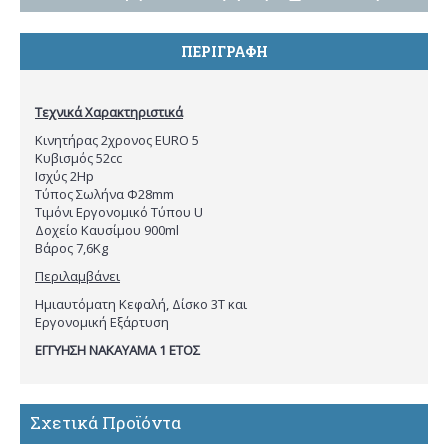
ΠΕΡΙΓΡΑΦΉ
Τεχνικά Χαρακτηριστικά
Κινητήρας 2χρονος EURO 5
Κυβισμός 52cc
Ισχύς 2Hp
Τύπος Σωλήνα Φ28mm
Τιμόνι Εργονομικό Τύπου U
Δοχείο Καυσίμου 900ml
Βάρος 7,6Kg
Περιλαμβάνει
Ημιαυτόματη Κεφαλή, Δίσκο 3T και
Εργονομική Εξάρτυση
ΕΓΓΥΗΣΗ ΝΑΚΑΥΑΜΑ 1 ΕΤΟΣ
Σχετικά Προϊόντα