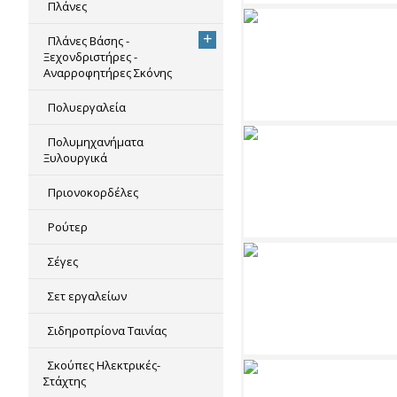
Πλάνες
+
Πλάνες Βάσης -
Ξεχονδριστήρες -
Αναρροφητήρες Σκόνης
Πολυεργαλεία
Πολυμηχανήματα
Ξυλουργικά
Πριονοκορδέλες
Ρούτερ
Σέγες
Σετ εργαλείων
Σιδηροπρίονα Ταινίας
Σκούπες Ηλεκτρικές-
Στάχτης