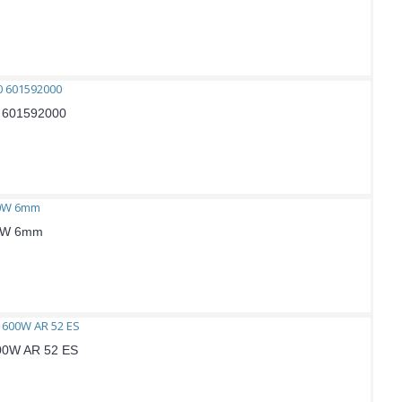
0 601592000
50W 6mm
600W AR 52 ES