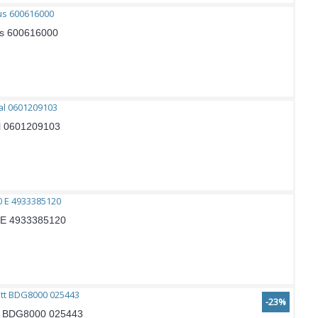
us 600616000
al 0601209103
0 E 4933385120
-23%
tt BDG8000 025443