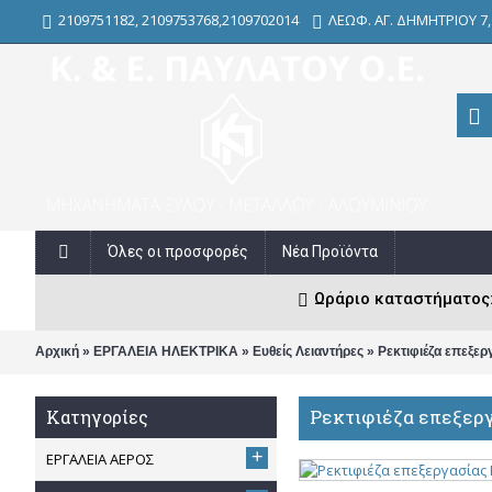
2109751182, 2109753768,2109702014
ΛΕΩΦ. ΑΓ. ΔΗΜΗΤΡΙΟΥ 7
Όλες οι προσφορές
Νέα Προϊόντα
Ωράριο καταστήματος: Δ
»
»
»
Αρχική
ΕΡΓΑΛΕΙΑ ΗΛΕΚΤΡΙΚΑ
Ευθείς Λειαντήρες
Ρεκτιφιέζα επεξε
Ρεκτιφιέζα επεξερ
Κατηγορίες
+
ΕΡΓΑΛΕΙΑ ΑΕΡΟΣ