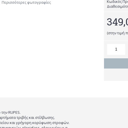
Κωδικός Πρ
Περισσότερες φωτογραφίες
Διαθεσιμότ
349,
(στην τιμή 
 την RUPES.
ρτήματα τριβής και στίλβωσης.
λείου και γρήγορη κορύφωση στροφών.
επιφανειών, plexiglass, αλουμινίου κ.α.