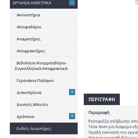
-
ΕΡΓΑΛΕΙΑ ΗΛΕΚΤΡΙΚΑ
Ακονιστήρια
Αλοιφαδόροι
Αναμικτήρες
Αποφρακτήρες
Βιδολόγοι-Κουρμπαδόροι-
Συγκολλητικά-Αποφρακτικά
Γερανάκια-Παλάγκο
+
Δισκοπρίονα
ΠΕΡΙΓΡΑΦΉ
Δονητές Μπετόν
Περιγραφή
+
Δράπανα
Ρεκτιφιέζα στίλβωσης απο
Tσόκ 6mm για διάφορα εξα
Ευθείς Λειαντήρες
Ομαλή εκκίνηση του εργα
Ιδανικό για τριβή ξύλινων 