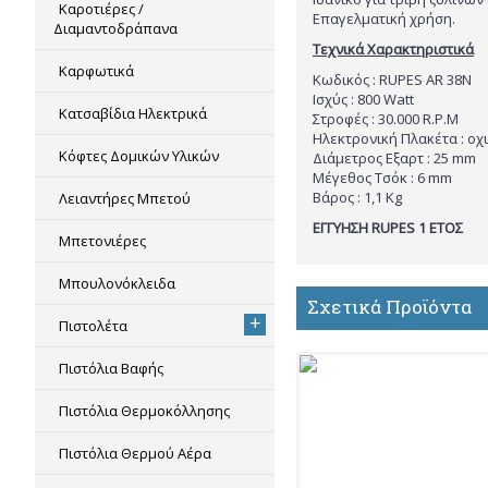
Καροτιέρες /
Επαγελματική χρήση.
Διαμαντοδράπανα
Τεχνικά Χαρακτηριστικά
Καρφωτικά
Κωδικός : RUPES AR 38N
Ισχύς : 800 Watt
Κατσαβίδια Ηλεκτρικά
Στροφές : 30.000 R.P.M
Ηλεκτρονική Πλακέτα : οχι
Κόφτες Δομικών Υλικών
Διάμετρος Εξαρτ : 25 mm
Μέγεθος Τσόκ : 6 mm
Βάρος : 1,1 Kg
Λειαντήρες Μπετού
ΕΓΓΥΗΣΗ RUPES 1 ΕΤΟΣ
Μπετονιέρες
Μπουλονόκλειδα
Σχετικά Προϊόντα
+
Πιστολέτα
Πιστόλια Βαφής
Πιστόλια Θερμοκόλλησης
Πιστόλια Θερμού Αέρα