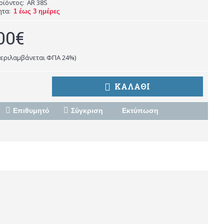
οϊόντος:
AR 38S
ητα:
1 έως 3 ημέρες
00€
περιλαμβάνεται ΦΠΑ 24%)
ΚΑΛΆΘΙ
Επιθυμητό
Σύγκριση
Εκτύπωση