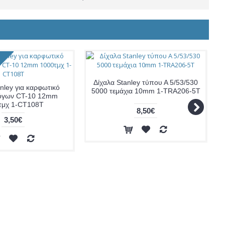
Δίχαλα Stanley τύπου Α 5/53/530
nley για καρφωτικό
5000 τεμάχια 10mm 1-TRA206-5T
όγων CT-10 12mm
τμχ 1-CT108T
8,50€
3,50€