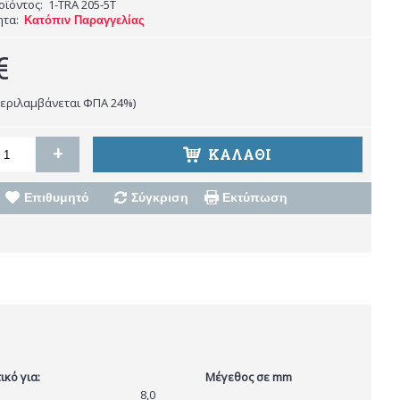
οϊόντος:
1-TRA 205-5T
ητα:
Κατόπιν Παραγγελίας
€
περιλαμβάνεται ΦΠΑ 24%)
+
ΚΑΛΆΘΙ
Επιθυμητό
Σύγκριση
Εκτύπωση
ικό για:
Μέγεθος σε mm
8,0