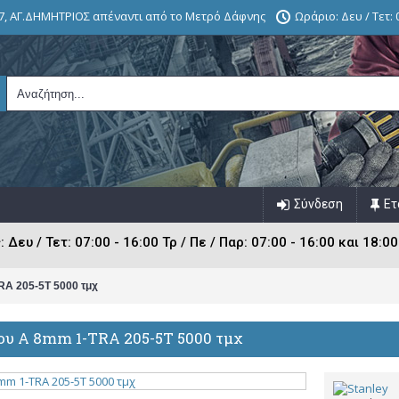
7, ΑΓ.ΔΗΜΗΤΡΙΟΣ απέναντι από το Μετρό Δάφνης
Ωράριο: Δευ / Τετ: 0
Σύνδεση
Ετ
ευ / Τετ: 07:00 - 16:00 Τρ / Πε / Παρ: 07:00 - 16:00 και 18:00
RA 205-5T 5000 τμχ
ου Α 8mm 1-TRA 205-5T 5000 τμχ