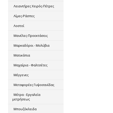
Λειαντήρες Χειρός-Πέτρες
Λίμες-Ράσπες
Λοστοί
Μανέλες-Προεκτάσεις
Μαρκαδόροι - Μολύβια
Ματικάπια
Μαχαίρια - Φαλτσέτες
Μέγγενες
Μεταφορέες Γυψοσανίδας
Μέτρα - Εργαλεία
μετρήσεως
Μπουζόκλειδα