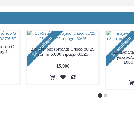
τύπου G
Συνδετήρες (δίχαλα) Crisco 80/25
μχ 1-
Δίχαλα Sta
25mm 5.000 τεμάχια 80/25
ηλεκτρολ
1000
15,00€