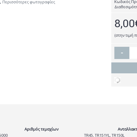
Κωδικός Πρ
Περισσότερες φωτογραφίες
Διαθεσιμότ
8,00
(στην τιμή 
-
Αριθμός τεμαχίων
Ανταλλακτ
5000
TR45, TR151YL, TR150L