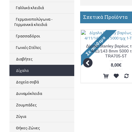
Γαλλικά κλειδιά
Σχετικά Προϊόντα
Γερμανοπολύγωνα -
Γερμανικά κλειδιά
Γρασσαδόροι
Δίχαλα Stanley βαρέως 
Γωνιές-Στέλες
4/11/143 8mm 5000 τ
TRA705-5T
Διαβήτες
8,00€
Δίχαλα
Δοχεία σοβά
Δυναμόκλειδα
Ζουμπάδες
Ζύγια
Θήκες-Ζώνες