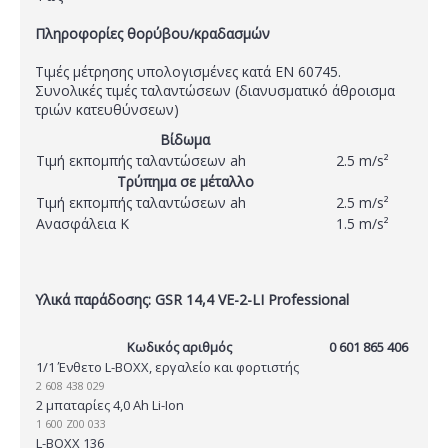
Πληροφορίες θορύβου/κραδασμών
Τιμές μέτρησης υπολογισμένες κατά EN 60745.
Συνολικές τιμές ταλαντώσεων (διανυσματικό άθροισμα
τριών κατευθύνσεων)
Βίδωμα
Τιμή εκπομπής ταλαντώσεων ah
2.5 m/s²
Τρύπημα σε μέταλλο
Τιμή εκπομπής ταλαντώσεων ah
2.5 m/s²
Ανασφάλεια K
1.5 m/s²
Υλικά παράδοσης: GSR 14,4 VE-2-LI Professional
Κωδικός αριθμός
0 601 865 406
1/1 Ένθετο L-BOXX, εργαλείο και φορτιστής
2 608 438 029
2 μπαταρίες 4,0 Ah Li-Ion
1 600 Z00 033
L-BOXX 136