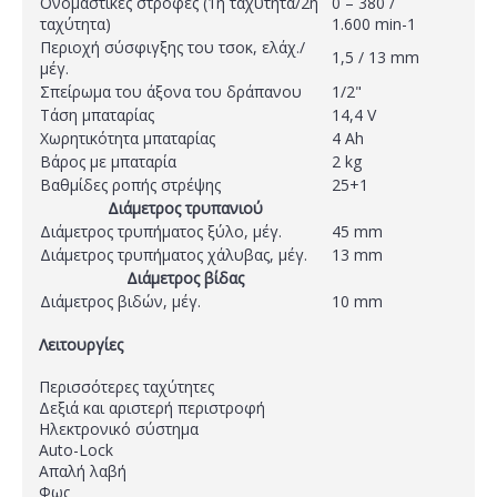
Ονομαστικές στροφές (1η ταχύτητα/2η
0 – 380 /
ταχύτητα)
1.600 min-1
Περιοχή σύσφιγξης του τσοκ, ελάχ./
1,5 / 13 mm
μέγ.
Σπείρωμα του άξονα του δράπανου
1/2"
Τάση μπαταρίας
14,4 V
Χωρητικότητα μπαταρίας
4 Ah
Βάρος με μπαταρία
2 kg
Βαθμίδες ροπής στρέψης
25+1
Διάμετρος τρυπανιού
Διάμετρος τρυπήματος ξύλο, μέγ.
45 mm
Διάμετρος τρυπήματος χάλυβας, μέγ.
13 mm
Διάμετρος βίδας
Διάμετρος βιδών, μέγ.
10 mm
Λειτουργίες
Περισσότερες ταχύτητες
Δεξιά και αριστερή περιστροφή
Ηλεκτρονικό σύστημα
Auto-Lock
Απαλή λαβή
Φως