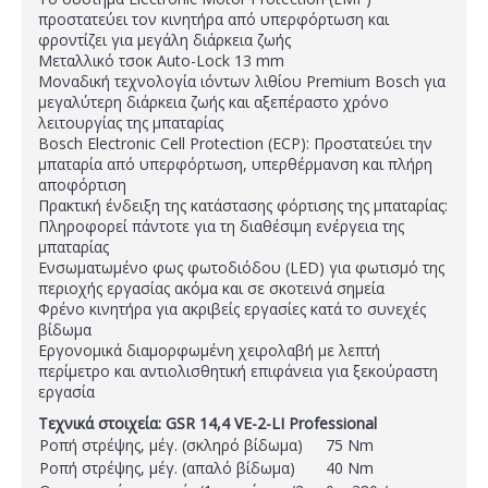
προστατεύει τον κινητήρα από υπερφόρτωση και
φροντίζει για μεγάλη διάρκεια ζωής
Μεταλλικό τσοκ Auto-Lock 13 mm
Μοναδική τεχνολογία ιόντων λιθίου Premium Bosch για
μεγαλύτερη διάρκεια ζωής και αξεπέραστο χρόνο
λειτουργίας της μπαταρίας
Bosch Electronic Cell Protection (ECP): Προστατεύει την
μπαταρία από υπερφόρτωση, υπερθέρμανση και πλήρη
αποφόρτιση
Πρακτική ένδειξη της κατάστασης φόρτισης της μπαταρίας:
Πληροφορεί πάντοτε για τη διαθέσιμη ενέργεια της
μπαταρίας
Ενσωματωμένο φως φωτοδιόδου (LED) για φωτισμό της
περιοχής εργασίας ακόμα και σε σκοτεινά σημεία
Φρένο κινητήρα για ακριβείς εργασίες κατά το συνεχές
βίδωμα
Εργονομικά διαμορφωμένη χειρολαβή με λεπτή
περίμετρο και αντιολισθητική επιφάνεια για ξεκούραστη
εργασία
Τεχνικά στοιχεία: GSR 14,4 VE-2-LI Professional
Ροπή στρέψης, μέγ. (σκληρό βίδωμα)
75 Nm
Ροπή στρέψης, μέγ. (απαλό βίδωμα)
40 Nm