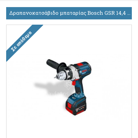
Δραπανοκατσάβιδο μπαταρίας Bosch GSR 14,4 VE-2-LI Professional 0601865406