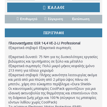
ΚΑΛΑΘΙ
Επιθυμητό
Σύγκριση
Εκτύπωση
ΠΕΡΙΓΡΑΦΗ
Πλεονεκτήματα: GSR 14,4 VE-2-LI Professional
Εξαιρετικά στιβαρό Εξαιρετικά συμπαγές
Εξαιρετικά δυνατό: 75 Nm για τις δυσκολότερες εργασίες
βιδώματος και τρυπήματος σε ξύλο και μέταλλο
Εξαιρετικά συμπαγές: Πολύ μικρό μήκος κεφαλής (μόνο
213 mm) για τέλειο χειρισμό
Εξαιρετικά στιβαρά: Πλήρης ικανότητα λειτουργίας ακόμα
και μετά από μια πτώση από 2 μέτρα ύψος πάνω σε
μπετόν, χάρη στο εύκαμπτο περίβλημα «Dura Shield»
Οι καινοτομικές μπαταρίες CoolPack φροντίζουν για μια
ιδανική ακτινοβολία της θερμότητας και επεκτείνουν έτσι
τη διάρκεια ζωής μέχρι και 100 % (σύγκρινε τις μπαταρίες
ιόντων λιθίου χωρίς CoolPack)
Το σύστημα Electronic Motor Protection (EMP)