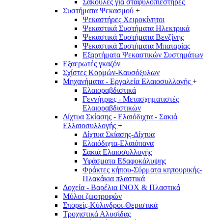
Σακούλες για σταφυλοπιεστήρες
Συστήματα Ψεκασμού
+
Ψεκαστήρες Χειροκίνητοι
Ψεκαστικά Συστήματα Ηλεκτρικά
Ψεκαστικά Συστήματα Βενζίνης
Ψεκαστικά Συστήματα Μπαταρίας
Εξαρτήματα Ψεκαστικών Συστημάτων
Εξαερωτές γκαζόν
Σχίστες Κορμών-Καυσόξυλων
Μηχανήματα - Εργαλεία Ελαιοσυλλογής
+
Ελαιοραβδιστικά
Γεννήτριες - Μετασχηματιστές
Ελαιοραβδιστικών
Δίχτυα Σκίασης - Ελαιόδιχτα - Σακιά
Ελλαιοσυλλογής
+
Δίχτυα Σκίασης-Δίχτυα
Ελαιόδιχτα-Ελαιόπανα
Σακιά Ελαιοσυλλογής
Υφάσματα Εδαφοκάλυψης
Φράκτες κήπου-Σύρματα κηπουρικής-
Πλακάκια πλαστικά
Δοχεία - Βαρέλια INOX & Πλαστικά
Μύλοι ζωοτροφών
Σπορείς-Κύλινδροι-Θεριστικά
Τροχιστικά Αλυσίδας