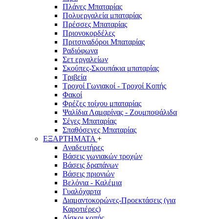
Πλάνες Μπαταρίας
Πολυεργαλεία μπαταρίας
Πρέσσες Μπαταρίας
Πριονοκορδέλες
Πριτσιναδόροι Μπαταρίας
Ραδιόφωνα
Σετ εργαλείων
Σκούπες-Σκουπάκια μπαταρίας
Τριβεία
Τροχοί Γωνιακοί - Τροχοί Κοπής
Φακοί
Φρέζες τοίχου μπαταρίας
Ψαλίδια Λαμαρίνας - Ζουμποψάλιδα
Σέγες Μπαταρίας
Σπαθόσεγες Μπαταρίας
ΕΞΑΡΤΗΜΑΤΑ
+
Αναδευτήρες
Βάσεις γωνιακών τροχών
Βάσεις δραπάνων
Βάσεις πριονιών
Βελόνια - Καλέμια
Γυαλόχαρτα
Διαμαντοκορώνες-Προεκτάσεις (για
Καροτιέρες)
Δίσκοι κοπής