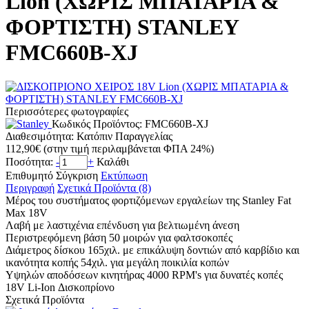
Lion (ΧΩΡΙΣ ΜΠΑΤΑΡΙΑ &
ΦΟΡΤΙΣΤΗ) STANLEY
FMC660B-XJ
Περισσότερες φωτογραφίες
Κωδικός Προϊόντος:
FMC660B-XJ
Διαθεσιμότητα:
Κατόπιν Παραγγελίας
112,90€
(στην τιμή περιλαμβάνεται ΦΠΑ 24%)
Ποσότητα:
-
+
Καλάθι
Επιθυμητό
Σύγκριση
Εκτύπωση
Περιγραφή
Σχετικά Προϊόντα (8)
Μέρος του συστήματος φορτιζόμενων εργαλείων της Stanley Fat
Max 18V
Λαβή με λαστιχένια επένδυση για βελτιωμένη άνεση
Περιστρεφόμενη βάση 50 μοιρών για φαλτσοκοπές
Διάμετρος δίσκου 165χιλ. με επικάλυψη δοντιών από καρβίδιο και
ικανότητα κοπής 54χιλ. για μεγάλη ποικιλία κοπών
Υψηλών αποδόσεων κινητήρας 4000 RPM's για δυνατές κοπές
18V Li-Ion Δισκοπρίονο
Σχετικά Προϊόντα