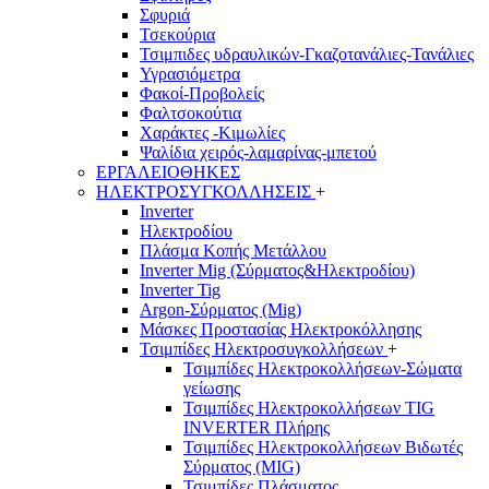
Σφυριά
Τσεκούρια
Τσιμπιδες υδραυλικών-Γκαζοτανάλιες-Τανάλιες
Υγρασιόμετρα
Φακοί-Προβολείς
Φαλτσοκούτια
Χαράκτες -Κιμωλίες
Ψαλίδια χειρός-λαμαρίνας-μπετού
ΕΡΓΑΛΕΙΟΘΗΚΕΣ
ΗΛΕΚΤΡΟΣΥΓΚΟΛΛΗΣΕΙΣ
+
Inverter
Ηλεκτροδίου
Πλάσμα Κοπής Μετάλλου
Inverter Mig (Σύρματος&Ηλεκτροδίου)
Inverter Tig
Argon-Σύρματος (Mig)
Μάσκες Προστασίας Ηλεκτροκόλλησης
Τσιμπίδες Ηλεκτροσυγκολλήσεων
+
Τσιμπίδες Ηλεκτροκολλήσεων-Σώματα
γείωσης
Τσιμπίδες Ηλεκτροκολλήσεων TIG
INVERTER Πλήρης
Τσιμπίδες Ηλεκτροκολλήσεων Βιδωτές
Σύρματος (MIG)
Τσιμπίδες Πλάσματος