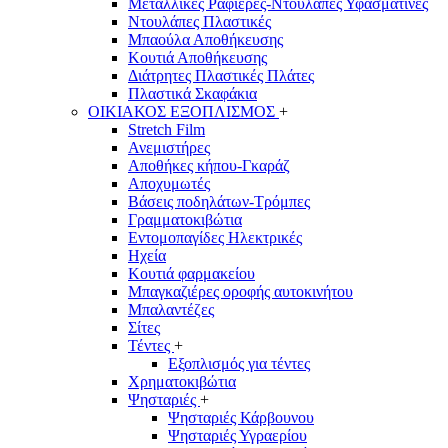
Μεταλλικές Ραφιέρες-Ντουλάπες Υφασμάτινες
Ντουλάπες Πλαστικές
Μπαούλα Αποθήκευσης
Κουτιά Αποθήκευσης
Διάτρητες Πλαστικές Πλάτες
Πλαστικά Σκαφάκια
ΟΙΚΙΑΚΟΣ ΕΞΟΠΛΙΣΜΟΣ
+
Stretch Film
Ανεμιστήρες
Αποθήκες κήπου-Γκαράζ
Αποχυμωτές
Βάσεις ποδηλάτων-Τρόμπες
Γραμματοκιβώτια
Εντομοπαγίδες Ηλεκτρικές
Ηχεία
Κουτιά φαρμακείου
Μπαγκαζιέρες οροφής αυτοκινήτου
Μπαλαντέζες
Σίτες
Τέντες
+
Εξοπλισμός για τέντες
Χρηματοκιβώτια
Ψησταριές
+
Ψησταριές Κάρβουνου
Ψησταριές Υγραερίου