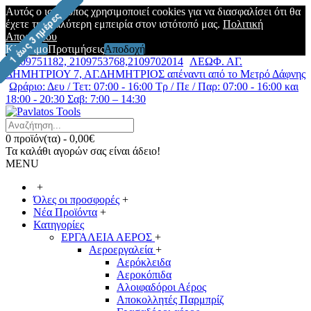
Αυτός ο ιστότοπος χρησιμοποιεί cookies για να διασφαλίσει ότι θα
έχετε την καλύτερη εμπειρία στον ιστότοπό μας.
Πολιτική
Απορρήτου
Κλείσιμο
Προτιμήσεις
Αποδοχή
2109751182, 2109753768,2109702014
ΛΕΩΦ. ΑΓ.
ΔΗΜΗΤΡΙΟΥ 7, ΑΓ.ΔΗΜΗΤΡΙΟΣ απέναντι από το Μετρό Δάφνης
Ωράριο: Δευ / Τετ: 07:00 - 16:00 Τρ / Πε / Παρ: 07:00 - 16:00 και
18:00 - 20:30 Σαβ: 7:00 – 14:30
0 προϊόν(τα) - 0,00€
Τα καλάθι αγορών σας είναι άδειο!
MENU
+
Όλες οι προσφορές
+
Νέα Προϊόντα
+
Κατηγορίες
ΕΡΓΑΛΕΙΑ ΑΕΡΟΣ
+
Αεροεργαλεία
+
Αερόκλειδα
Αεροκόπιδα
Αλοιφαδόροι Αέρος
Αποκολλητές Παρμπρίζ