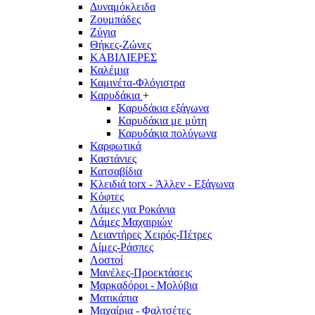
Δυναμόκλειδα
Ζουμπάδες
Ζύγια
Θήκες-Ζώνες
ΚΑΒΙΛΙΕΡΕΣ
Καλέμια
Καμινέτα-Φλόγιστρα
Καρυδάκια
+
Καρυδάκια εξάγωνα
Καρυδάκια με μύτη
Καρυδάκια πολύγωνα
Καρφωτικά
Καστάνιες
Κατσαβίδια
Κλειδιά torx - Άλλεν - Εξάγωνα
Κόφτες
Λάμες για Ροκάνια
Λάμες Μαχαιριών
Λειαντήρες Χειρός-Πέτρες
Λίμες-Ράσπες
Λοστοί
Μανέλες-Προεκτάσεις
Μαρκαδόροι - Μολύβια
Ματικάπια
Μαχαίρια - Φαλτσέτες