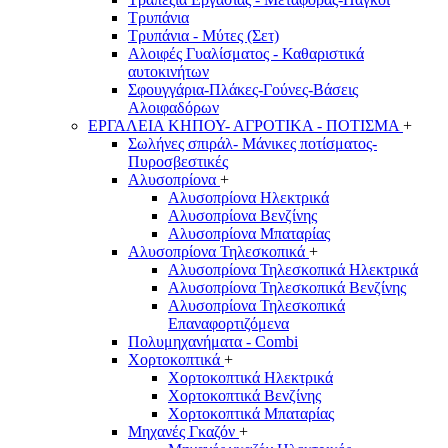
Τρυπάνια
Τρυπάνια - Μύτες (Σετ)
Αλοιφές Γυαλίσματος - Καθαριστικά
αυτοκινήτων
Σφουγγάρια-Πλάκες-Γούνες-Βάσεις
Αλοιφαδόρων
ΕΡΓΑΛΕΙΑ ΚΗΠΟΥ- ΑΓΡΟΤΙΚΑ - ΠΟΤΙΣΜΑ
+
Σωλήνες σπιράλ- Μάνικες ποτίσματος-
Πυροσβεστικές
Αλυσοπρίονα
+
Αλυσοπρίονα Ηλεκτρικά
Αλυσοπρίονα Βενζίνης
Αλυσοπρίονα Μπαταρίας
Αλυσοπρίονα Τηλεσκοπικά
+
Αλυσοπρίονα Τηλεσκοπικά Ηλεκτρικά
Αλυσοπρίονα Τηλεσκοπικά Βενζίνης
Αλυσοπρίονα Τηλεσκοπικά
Επαναφορτιζόμενα
Πολυμηχανήματα - Combi
Χορτοκοπτικά
+
Χορτοκοπτικά Ηλεκτρικά
Χορτοκοπτικά Βενζίνης
Χορτοκοπτικά Μπαταρίας
Μηχανές Γκαζόν
+