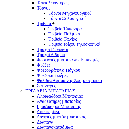
Ταινιολειαντήρες
Τόρνοι
+
Τόρνοι Μηχανουργικοί
Τόρνοι Ξυλουργικοί
Τριβεία
+
Τριβεία Έκκεντρα
Τριβεία Παλμικά
Τριβεία Ταινίας
Τριβεία τοίχου τηλεσκοπικά
Τροχοί Γωνιακοί
Τροχοί Δίδυμοι
Φορτιστές μπαταριών - Εκκινητές
Φρέζες
Φρεζοδράπανα Πάγκου
Φρεζοκαβιλιέρες
Ψαλίδια Λαμαρίνας-Ζουμποψάλιδα
Σατινιέρες
ΕΡΓΑΛΕΙΑ ΜΠΑΤΑΡΙΑΣ
+
Αλοιφαδόροι Μπαταρίας
Αναδευτήρες μπαταρίας
Γρασαδόροι Μπαταρίας
Δισκοπρίονα
Δονητές μπετόν μπαταρίας
Δράπανα
Δραπανοκατσάβιδα
+