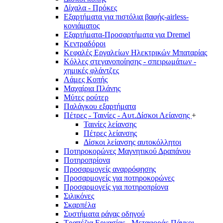
Δίχαλα - Πρόκες
Εξαρτήματα για πιστόλια βαφής-airless-
κονιάματος
Εξαρτήματα-Προσαρτήματα για Dremel
Κεντραδόροι
Κεφαλές Εργαλείων Ηλεκτρικών Μπαταρίας
Κόλλες στεγανοποίησης - σπειρωμάτων -
χημικές φλάντζες
Λάμες Κοπής
Μαχαίρια Πλάνης
Μύτες ρούτερ
Παλάγκου εξαρτήματα
Πέτρες - Ταινίες - Αυτ.Δίσκοι Λείανσης
+
Ταινίες λείανσης
Πέτρες λείανσης
Δίσκοι λείανσης αυτοκόλλητοι
Ποτηροκορώνες Μαγνητικού Δραπάνου
Ποτηροπρίονα
Προσαρμογείς αναρρόφησης
Προσαρμογείς για ποτηροκορώνες
Προσαρμογείς για ποτηροπρίονα
Σιλικόνες
Σκαρπέλα
Συστήματα ράγας οδηγού
Τραπέζια Εργασίας - Μεταφοράς-Πάγκοι