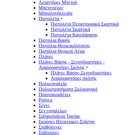
Λειαντήρες Μπετού
Μπετονιέρες
Μπουλονόκλειδα
Πιστολέτα
+
Πιστολέτα Περιστροφικά Σκαπτικά
Πιστολέτα Σκαπτικά
Πιστολέτα Κατεδάφισης
Πιστόλια Βαφής
Πιστόλια Θερμοκόλλησης
Πιστόλια Θερμού Αέρα
Πλάνες
Πλάνες Βάσης - Ξεχονδριστήρες -
Αναρροφητήρες Σκόνης
+
Πλάνες Βάσης-Ξεχονδριστήρες
Αναρροφητήρες σκόνης
Πολυεργαλεία
Πολυμηχανήματα Ξυλουργικά
Πριονοκορδέλες
Ρούτερ
Σέγες
Σετ εργαλείων
Σιδηροπρίονα Ταινίας
Σκούπες Ηλεκτρικές-Στάχτης
Σπαθόσεγες
Σπάτουλες