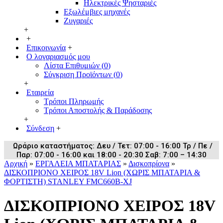
Ηλεκτρικές Ψησταριές
Εξωλέμβιες μηχανές
Ζυγαριές
+
+
Επικοινωνία
+
Ο λογαριασμός μου
Λίστα Επιθυμιών (
0
)
Σύγκριση Προϊόντων (
0
)
+
Εταιρεία
Τρόποι Πληρωμής
Τρόποι Αποστολής & Παράδοσης
+
Σύνδεση
+
Ωράριο καταστήματος: Δευ / Τετ: 07:00 - 16:00 Τρ / Πε /
Παρ: 07:00 - 16:00 και 18:00 - 20:30 Σαβ: 7:00 – 14:30
Αρχική
»
ΕΡΓΑΛΕΙΑ ΜΠΑΤΑΡΙΑΣ
»
Δισκοπρίονα
»
ΔΙΣΚΟΠΡΙΟΝΟ ΧΕΙΡΟΣ 18V Lion (ΧΩΡΙΣ ΜΠΑΤΑΡΙΑ &
ΦΟΡΤΙΣΤΗ) STANLEY FMC660B-XJ
ΔΙΣΚΟΠΡΙΟΝΟ ΧΕΙΡΟΣ 18V