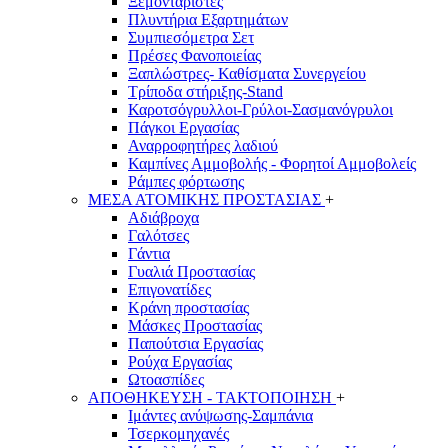
Ξεμονταριστές
Πλυντήρια Εξαρτημάτων
Συμπιεσόμετρα Σετ
Πρέσες Φανοποιείας
Ξαπλώστρες- Καθίσματα Συνεργείου
Τρίποδα στήριξης-Stand
Καροτσόγρυλλοι-Γρύλοι-Σασμανόγρυλοι
Πάγκοι Εργασίας
Αναρροφητήρες λαδιού
Καμπίνες Αμμοβολής - Φορητοί Αμμοβολείς
Ράμπες φόρτωσης
ΜΕΣΑ ΑΤΟΜΙΚΗΣ ΠΡΟΣΤΑΣΙΑΣ
+
Αδιάβροχα
Γαλότσες
Γάντια
Γυαλιά Προστασίας
Επιγονατίδες
Κράνη προστασίας
Μάσκες Προστασίας
Παπούτσια Εργασίας
Ρούχα Εργασίας
Ωτοασπίδες
ΑΠΟΘΗΚΕΥΣΗ - ΤΑΚΤΟΠΟΙΗΣΗ
+
Ιμάντες ανύψωσης-Σαμπάνια
Τσερκομηχανές