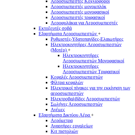
Αεροσυμπιεστές Κοχλιοφόροι
Αεροσυμπιεστές μονομπλόκ
Αεροσυμπιεστές μονοφασικοί
Αεροσυμπιεστές τριφασικοί
Αεροφυλάκια για Αεροσυμπιεστές
Εκτοξευτές σοβά
Εξαρτήματα Αεροσυμπιεστών
+
Ρυθμιστές-Υδατοπαγίδες-Ελαιωτήρες
Ηλεκτροκινητήρες Αεροσυμπιεστών
(Μοτέρ)
+
Ηλεκτροκινητήρες
Αεροσυμπιεστών Μονοφασικοί
Ηλεκτροκινητήρες
Αεροσυμπιεστών Τριφασικοί
Κεφαλές Αεροσυμπιεστών
Φίλτρα κεφαλών
Ηλεκτρικοί πίνακες για την εκκίνηση των
αεροσυμπιεστών
Ηλεκτροβαλβίδες Αεροσυμπιεστών
Σωλήνες Αεροσυμπιεστών
Ανέμες
Εξαρτήματα Δικτύου Αέρα
+
Αερόμετρα
Αναρτήρες εργαλείων
Κιτ πιστολιών