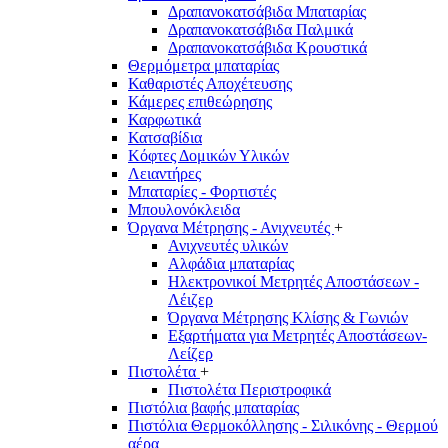
Δραπανοκατσάβιδα Μπαταρίας
Δραπανοκατσάβιδα Παλμικά
Δραπανοκατσάβιδα Κρουστικά
Θερμόμετρα μπαταρίας
Καθαριστές Αποχέτευσης
Κάμερες επιθεώρησης
Καρφωτικά
Κατσαβίδια
Κόφτες Δομικών Υλικών
Λειαντήρες
Μπαταρίες - Φορτιστές
Μπουλονόκλειδα
Όργανα Μέτρησης - Ανιχνευτές
+
Ανιχνευτές υλικών
Αλφάδια μπαταρίας
Ηλεκτρονικοί Μετρητές Αποστάσεων -
Λέιζερ
Όργανα Μέτρησης Κλίσης & Γωνιών
Εξαρτήματα για Μετρητές Αποστάσεων-
Λείζερ
Πιστολέτα
+
Πιστολέτα Περιστροφικά
Πιστόλια βαφής μπαταρίας
Πιστόλια Θερμοκόλλησης - Σιλικόνης - Θερμού
αέρα