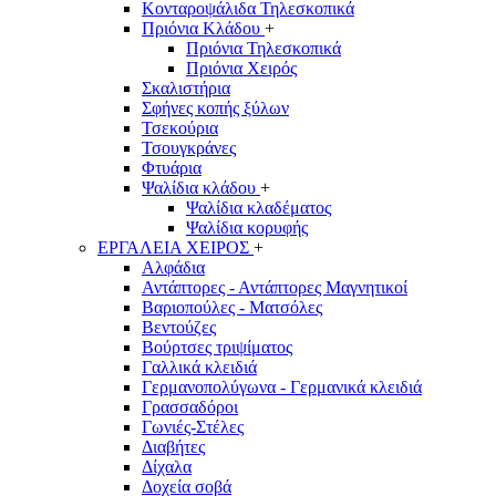
Κονταροψάλιδα Τηλεσκοπικά
Πριόνια Κλάδου
+
Πριόνια Τηλεσκοπικά
Πριόνια Χειρός
Σκαλιστήρια
Σφήνες κοπής ξύλων
Τσεκούρια
Τσουγκράνες
Φτυάρια
Ψαλίδια κλάδου
+
Ψαλίδια κλαδέματος
Ψαλίδια κορυφής
ΕΡΓΑΛΕΙΑ ΧΕΙΡΟΣ
+
Αλφάδια
Αντάπτορες - Αντάπτορες Μαγνητικοί
Βαριοπούλες - Ματσόλες
Βεντούζες
Βούρτσες τριψίματος
Γαλλικά κλειδιά
Γερμανοπολύγωνα - Γερμανικά κλειδιά
Γρασσαδόροι
Γωνιές-Στέλες
Διαβήτες
Δίχαλα
Δοχεία σοβά