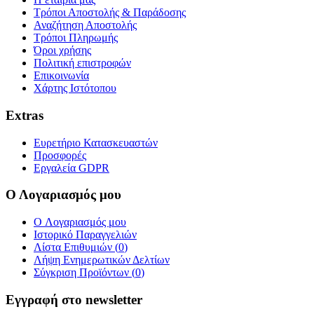
Τρόποι Αποστολής & Παράδοσης
Αναζήτηση Αποστολής
Τρόποι Πληρωμής
Όροι χρήσης
Πολιτική επιστροφών
Επικοινωνία
Χάρτης Ιστότοπου
Extras
Ευρετήριο Κατασκευαστών
Προσφορές
Εργαλεία GDPR
Ο Λογαριασμός μου
O Λογαριασμός μου
Ιστορικό Παραγγελιών
Λίστα Επιθυμιών (
0
)
Λήψη Ενημερωτικών Δελτίων
Σύγκριση Προϊόντων (
0
)
Εγγραφή στο newsletter