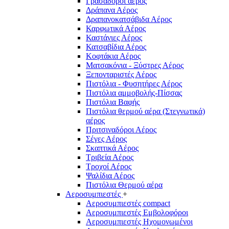
Γρασαδόροι αέρος
Δράπανα Αέρος
Δραπανοκατσάβιδα Αέρος
Καρφωτικά Αέρος
Καστάνιες Αέρος
Κατσαβίδια Αέρος
Κοφτάκια Αέρος
Ματσακόνια - Ξύστρες Αέρος
Ξεπονταριστές Αέρος
Πιστόλια - Φυσητήρες Αέρος
Πιστόλια αμμοβολής-Πίσσας
Πιστόλια Βαφής
Πιστόλια θερμού αέρα (Στεγνωτικά)
αέρος
Πριτσιναδόροι Αέρος
Σέγες Αέρος
Σκαπτικά Αέρος
Τριβεία Αέρος
Τροχοί Αέρος
Ψαλίδια Αέρος
Πιστόλια Θερμού αέρα
Αεροσυμπιεστές
+
Αεροσυμπιεστές compact
Αεροσυμπιεστές Εμβολοφόροι
Αεροσυμπιεστές Ηχομονωμένοι