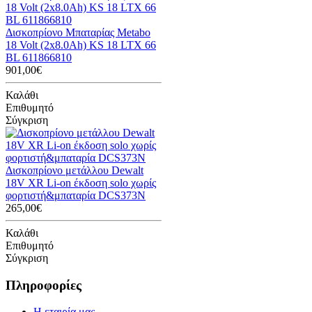
Δισκοπρίονο Μπαταρίας Metabo
18 Volt (2x8.0Ah) KS 18 LTX 66
BL 611866810
901,00€
Καλάθι
Επιθυμητό
Σύγκριση
Δισκοπρίονο μετάλλου Dewalt
18V XR Li-on έκδοση solo χωρίς
φορτιστή&μπαταρία DCS373N
265,00€
Καλάθι
Επιθυμητό
Σύγκριση
Πληροφορίες
Η εταιρία μας