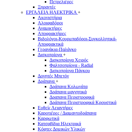
Πετρελιέρες
Ξηραντές
ΕΡΓΑΛΕΙΑ ΗΛΕΚΤΡΙΚΑ
+
Ακονιστήρια
Αλοιφαδόροι
Αναμικτήρες
Αποφρακτήρες
Βιδολόγοι-Κουρμπαδόροι-Συγκολλητικά-
Αποφρακτικά
Γερανάκια-Παλάγκο
Δισκοπρίονα
+
Δισκοπρίονα Χειρός
Φαλτσοπρίονα - Radial
Δισκοπρίονα Πάγκου
Δονητές Μπετόν
Δράπανα
+
Δράπανα Κολωνάτα
Δράπανα μαγνητικά
Δραπανα Περιστροφικά
Δράπανα Περιστροφικά Κρουστικά
Ευθείς Λειαντήρες
Καροτιέρες / Διαμαντοδράπανα
Καρφωτικά
Κατσαβίδια Ηλεκτρικά
Κόφτες Δομικών Υλικών