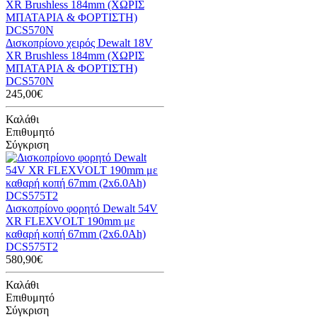
Δισκοπρίονο χειρός Dewalt 18V
XR Brushless 184mm (ΧΩΡΙΣ
ΜΠΑΤΑΡΙΑ & ΦΟΡΤΙΣΤΗ)
DCS570N
245,00€
Καλάθι
Επιθυμητό
Σύγκριση
Δισκοπρίονο φορητό Dewalt 54V
XR FLEXVOLT 190mm με
καθαρή κοπή 67mm (2x6.0Ah)
DCS575T2
580,90€
Καλάθι
Επιθυμητό
Σύγκριση