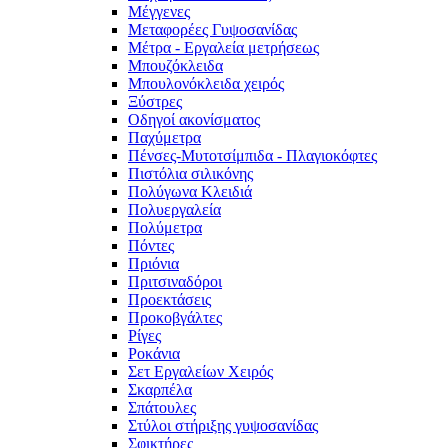
Μέγγενες
Μεταφορέες Γυψοσανίδας
Μέτρα - Εργαλεία μετρήσεως
Μπουζόκλειδα
Μπουλονόκλειδα χειρός
Ξύστρες
Οδηγοί ακονίσματος
Παχύμετρα
Πένσες-Μυτοτσίμπιδα - Πλαγιοκόφτες
Πιστόλια σιλικόνης
Πολύγωνα Κλειδιά
Πολυεργαλεία
Πολύμετρα
Πόντες
Πριόνια
Πριτσιναδόροι
Προεκτάσεις
Προκοβγάλτες
Ρίγες
Ροκάνια
Σετ Εργαλείων Χειρός
Σκαρπέλα
Σπάτουλες
Στύλοι στήριξης γυψοσανίδας
Σφικτήρες