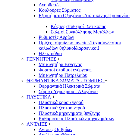
Ανορθωτές
Κουλούρες Σύρματος
Εξαρτήματα Οξυγόνου-Ασετυλίνης-Προπανίου
+
Κόφτες σταθεροί- Σετ κοπής
Σαλμοί Συγκόλλησης Μετάλλων
Ρυθμιστές Αερίων
Πρίζες τσιμπίδων Inverter-Ταχυσύνδεσμοι
καλωδίων θηλυκοί&αρσενικοιί
Ηλεκτρόδια
ΓΕΝΝΗΤΡΙΕΣ
+
Με κινητήρα Βενζίνης
Φορητοί σταθμοί ενέργειας
Με κινητήρα Πετρελαίου
ΘΕΡΜΑΝΤΙΚΑ ΣΩΜΑΤΑ - ΣΟΜΠΕΣ
+
Θερμαντικά Ηλεκτρικά Σώματα
Σόμπες Υγραερίου - Αλογόνου
ΠΛΥΣΤΙΚΑ
+
Πλυστικά κρύου νερού
Πλυστικά ζεστού νερού
Πλυστικά μηχανήματα βενζίνης
Καθαριστικά Πλυστικών μηχανημάτων
ΑΝΤΛΙΕΣ
+
Αντλίες Ομβρίων
Αντλίες ακαθάρτων