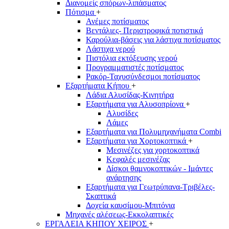
Διανομείς σπόρων-λιπάσματος
Πότισμα
+
Ανέμες ποτίσματος
Βεντάλιες- Περιστροφικά ποτιστικά
Καρούλια-βάσεις για λάστιχα ποτίσματος
Λάστιχα νερού
Πιστόλια εκτόξευσης νερού
Προγραμματιστές ποτίσματος
Ρακόρ-Ταχυσύνδεσμοι ποτίσματος
Εξαρτήματα Κήπου
+
Λάδια Αλυσίδας-Κινητήρα
Εξαρτήματα για Αλυσοπρίονα
+
Αλυσίδες
Λάμες
Εξαρτήματα για Πολυμηχανήματα Combi
Εξαρτήματα για Χορτοκοπτικά
+
Μεσινέζες για χορτοκοπτικά
Κεφαλές μεσινέζας
Δίσκοι θαμνοκοπτικών - Ιμάντες
ανάρτησης
Εξαρτήματα για Γεωτρύπανα-Τριβέλες-
Σκαπτικά
Δοχεία καυσίμου-Μπιτόνια
Μηχανές αλέσεως-Εκκολαπτικές
ΕΡΓΑΛΕΙΑ ΚΗΠΟΥ ΧΕΙΡΟΣ
+