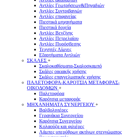
Αντλίες Γεωτρήσεων&Πηγαδιών
Αντλίες Συντριβανιών
Αντλίες επιφανείας
Πιεστικά μηχανήματα
Πιεστικά δοχεία
Αντλίες Βενζίνης
Αντλίες Πετρελαίου
Αντλίες Πυρόσβεσης
Τεχνητές Λίμνες
Εξαρτήματα Αντλιών
ΣΚΑΛΕΣ
+
Σκαλοκαθίσματα-Σκαλοσκαμπό
Σκάλες οικιακής χρήσης
Σκάλες επαγγελματικής χρήσης
ΠΑΛΕΤΟΦΟΡΑ-ΚΑΡΟΤΣΙΑ ΜΕΤΑΦΟΡΑΣ-
ΟΙΚΟΔΟΜΩΝ
+
Παλετοφόρα
Καρότσια μεταφοράς
ΜΗΧΑΝΗΜΑΤΑ ΣΥΝΕΡΓΕΙΟΥ
+
Βαλβολινιέρες
Γερανάκια Συνεργείου
Καρότσια Συνεργείου
Κολαούζα και φιλιέρες
Λάμπες υπερύθρων ακτίνων στεγνώματος