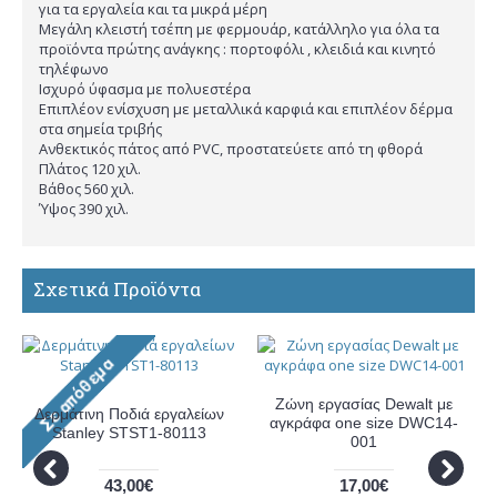
για τα εργαλεία και τα μικρά μέρη
Μεγάλη κλειστή τσέπη με φερμουάρ, κατάλληλο για όλα τα
προϊόντα πρώτης ανάγκης : πορτοφόλι , κλειδιά και κινητό
τηλέφωνο
Ισχυρό ύφασμα με πολυεστέρα
Επιπλέον ενίσχυση με μεταλλικά καρφιά και επιπλέον δέρμα
στα σημεία τριβής
Ανθεκτικός πάτος από PVC, προστατεύετε από τη φθορά
Πλάτος 120 χιλ.
Βάθος 560 χιλ.
Ύψος 390 χιλ.
Σχετικά Προϊόντα
Ζώνη εργασίας Dewalt με
Δερμάτινη Ποδιά εργαλείων
αγκράφα one size DWC14-
Stanley STST1-80113
001
43,00€
17,00€