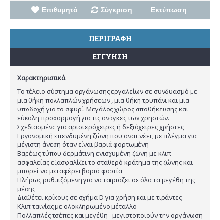
Επιθυμητό
Σύγκριση
Εκτύπωση
ΠΕΡΙΓΡΑΦΗ
ΕΓΓΥΗΣΗ
Χαρακτηριστικά
Το τέλειο σύστημα οργάνωσης εργαλείων σε συνδυασμό με
μια θήκη πολλαπλών χρήσεων , μια θήκη τρυπάνι και μια
υποδοχή για το σφυρί. Μεγάλος χώρος αποθήκευσης και
εύκολη προσαρμογή για τις ανάγκες των χρηστών.
Σχεδιασμένο για αριστερόχειρες ή δεξιόχειρες χρήστες
Εργονομική επενδυμένη ζώνη που αναπνέει, με πλέγμα για
μέγιστη άνεση όταν είναι βαριά φορτωμένη
Βαρέως τύπου δερμάτινη ενισχυμένη ζώνη με κλιπ
ασφαλείας εξασφαλίζει το σταθερό κράτημα της ζώνης και
μπορεί να μεταφέρει βαριά φορτία
Πλήρως ρυθμιζόμενη για να ταιριάζει σε όλα τα μεγέθη της
μέσης
Διαθέτει κρίκους σε σχήμα D για χρήση και με τιράντες
Κλιπ ταινίας με ολοκληρωμένο μέταλλο
Πολλαπλές τσέπες και μεγέθη - μεγιστοποιούν την οργάνωση