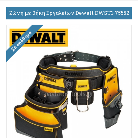
Ζώνη με θήκη Εργαλείων Dewalt DWST1-75552