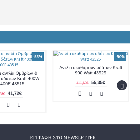
-53%
-50%
Αντλία ακαθάρτων υδάτων Kraft
900 Watt 43525
 αντλία Ομβρίων &
 υδάτων Kraft 400W
55,35€
111,60€
400E 43515
41,72€
28€
ΕΓΓΡΑΦΉ ΣΤΟ NEWSLETTER