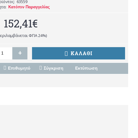
οϊόντος:
63559
ητα:
Κατόπιν Παραγγελίας
152,41€
περιλαμβάνεται ΦΠΑ 24%)
+
ΚΑΛΆΘΙ
Επιθυμητό
Σύγκριση
Εκτύπωση