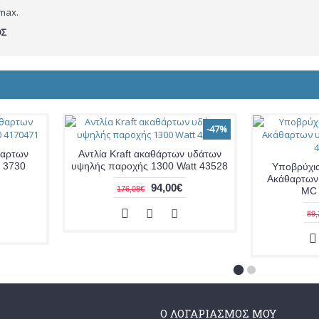
max.
ΟΣ
-47%
θαρτων
Αντλία Kraft ακαθάρτων υδάτων
 3730
υψηλής παροχής 1300 Watt 43528
Υποβρύχια
Ακάθαρτων
94,00€
176,08€
MC 
89,
Ο ΛΟΓΑΡΙΑΣΜΌΣ ΜΟΥ