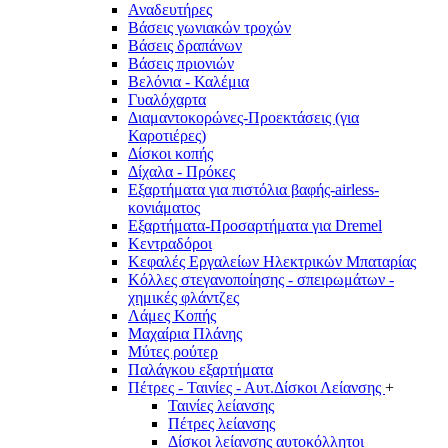
Αναδευτήρες
Βάσεις γωνιακών τροχών
Βάσεις δραπάνων
Βάσεις πριονιών
Βελόνια - Καλέμια
Γυαλόχαρτα
Διαμαντοκορώνες-Προεκτάσεις (για
Καροτιέρες)
Δίσκοι κοπής
Δίχαλα - Πρόκες
Εξαρτήματα για πιστόλια βαφής-airless-
κονιάματος
Εξαρτήματα-Προσαρτήματα για Dremel
Κεντραδόροι
Κεφαλές Εργαλείων Ηλεκτρικών Μπαταρίας
Κόλλες στεγανοποίησης - σπειρωμάτων -
χημικές φλάντζες
Λάμες Κοπής
Μαχαίρια Πλάνης
Μύτες ρούτερ
Παλάγκου εξαρτήματα
Πέτρες - Ταινίες - Αυτ.Δίσκοι Λείανσης
+
Ταινίες λείανσης
Πέτρες λείανσης
Δίσκοι λείανσης αυτοκόλλητοι