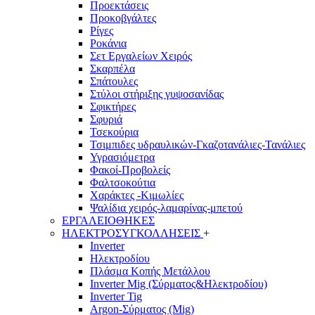
Προεκτάσεις
Προκοβγάλτες
Ρίγες
Ροκάνια
Σετ Εργαλείων Χειρός
Σκαρπέλα
Σπάτουλες
Στύλοι στήριξης γυψοσανίδας
Σφικτήρες
Σφυριά
Τσεκούρια
Τσιμπιδες υδραυλικών-Γκαζοτανάλιες-Τανάλιες
Υγρασιόμετρα
Φακοί-Προβολείς
Φαλτσοκούτια
Χαράκτες -Κιμωλίες
Ψαλίδια χειρός-λαμαρίνας-μπετού
ΕΡΓΑΛΕΙΟΘΗΚΕΣ
ΗΛΕΚΤΡΟΣΥΓΚΟΛΛΗΣΕΙΣ
+
Inverter
Ηλεκτροδίου
Πλάσμα Κοπής Μετάλλου
Inverter Mig (Σύρματος&Ηλεκτροδίου)
Inverter Tig
Argon-Σύρματος (Mig)