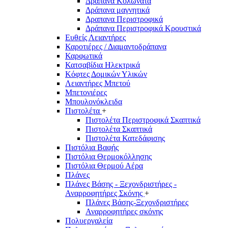
Δράπανα Κολωνάτα
Δράπανα μαγνητικά
Δραπανα Περιστροφικά
Δράπανα Περιστροφικά Κρουστικά
Ευθείς Λειαντήρες
Καροτιέρες / Διαμαντοδράπανα
Καρφωτικά
Κατσαβίδια Ηλεκτρικά
Κόφτες Δομικών Υλικών
Λειαντήρες Μπετού
Μπετονιέρες
Μπουλονόκλειδα
Πιστολέτα
+
Πιστολέτα Περιστροφικά Σκαπτικά
Πιστολέτα Σκαπτικά
Πιστολέτα Κατεδάφισης
Πιστόλια Βαφής
Πιστόλια Θερμοκόλλησης
Πιστόλια Θερμού Αέρα
Πλάνες
Πλάνες Βάσης - Ξεχονδριστήρες -
Αναρροφητήρες Σκόνης
+
Πλάνες Βάσης-Ξεχονδριστήρες
Αναρροφητήρες σκόνης
Πολυεργαλεία