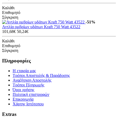
Καλάθι
Επιθυμητό
Σύγκριση
-51%
Αντλία ομβρίων υδάτων Kraft 750 Watt 43522
101,68€
50,24€
Καλάθι
Επιθυμητό
Σύγκριση
Πληροφορίες
Η εταιρία μας
Τρόποι Αποστολής & Παράδοσης
Αναζήτηση Αποστολής
Τρόποι Πληρωμής
Όροι χρήσης
Πολιτική επιστροφών
Επικοινωνία
Χάρτης Ιστότοπου
Extras