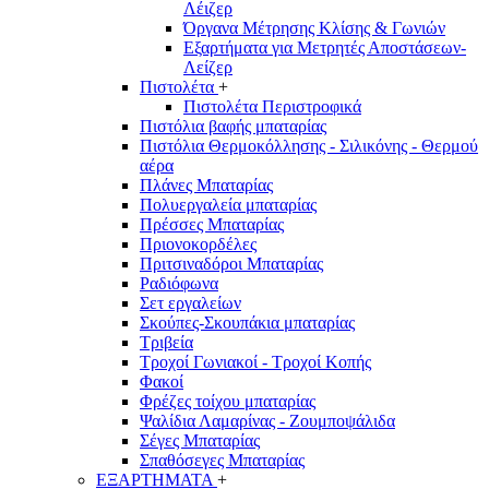
Λέιζερ
Όργανα Μέτρησης Κλίσης & Γωνιών
Εξαρτήματα για Μετρητές Αποστάσεων-
Λείζερ
Πιστολέτα
+
Πιστολέτα Περιστροφικά
Πιστόλια βαφής μπαταρίας
Πιστόλια Θερμοκόλλησης - Σιλικόνης - Θερμού
αέρα
Πλάνες Μπαταρίας
Πολυεργαλεία μπαταρίας
Πρέσσες Μπαταρίας
Πριονοκορδέλες
Πριτσιναδόροι Μπαταρίας
Ραδιόφωνα
Σετ εργαλείων
Σκούπες-Σκουπάκια μπαταρίας
Τριβεία
Τροχοί Γωνιακοί - Τροχοί Κοπής
Φακοί
Φρέζες τοίχου μπαταρίας
Ψαλίδια Λαμαρίνας - Ζουμποψάλιδα
Σέγες Μπαταρίας
Σπαθόσεγες Μπαταρίας
ΕΞΑΡΤΗΜΑΤΑ
+