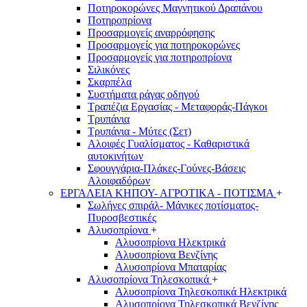
Ποτηροκορώνες Μαγνητικού Δραπάνου
Ποτηροπρίονα
Προσαρμογείς αναρρόφησης
Προσαρμογείς για ποτηροκορώνες
Προσαρμογείς για ποτηροπρίονα
Σιλικόνες
Σκαρπέλα
Συστήματα ράγας οδηγού
Τραπέζια Εργασίας - Μεταφοράς-Πάγκοι
Τρυπάνια
Τρυπάνια - Μύτες (Σετ)
Αλοιφές Γυαλίσματος - Καθαριστικά
αυτοκινήτων
Σφουγγάρια-Πλάκες-Γούνες-Βάσεις
Αλοιφαδόρων
ΕΡΓΑΛΕΙΑ ΚΗΠΟΥ- ΑΓΡΟΤΙΚΑ - ΠΟΤΙΣΜΑ
+
Σωλήνες σπιράλ- Μάνικες ποτίσματος-
Πυροσβεστικές
Αλυσοπρίονα
+
Αλυσοπρίονα Ηλεκτρικά
Αλυσοπρίονα Βενζίνης
Αλυσοπρίονα Μπαταρίας
Αλυσοπρίονα Τηλεσκοπικά
+
Αλυσοπρίονα Τηλεσκοπικά Ηλεκτρικά
Αλυσοπρίονα Τηλεσκοπικά Βενζίνης