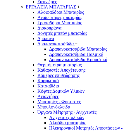
Σατινιέρες
ΕΡΓΑΛΕΙΑ ΜΠΑΤΑΡΙΑΣ
+
Αλοιφαδόροι Μπαταρίας
Αναδευτήρες μπαταρίας
Γρασαδόροι Μπαταρίας
Δισκοπρίονα
Δονητές μπετόν μπαταρίας
Δράπανα
Δραπανοκατσάβιδα
+
Δραπανοκατσάβιδα Μπαταρίας
Δραπανοκατσάβιδα Παλμικά
Δραπανοκατσάβιδα Κρουστικά
Θερμόμετρα μπαταρίας
Καθαριστές Αποχέτευσης
Κάμερες επιθεώρησης
Καρφωτικά
Κατσαβίδια
Κόφτες Δομικών Υλικών
Λειαντήρες
Μπαταρίες - Φορτιστές
Μπουλονόκλειδα
Όργανα Μέτρησης - Ανιχνευτές
+
Ανιχνευτές υλικών
Αλφάδια μπαταρίας
Ηλεκτρονικοί Μετρητές Αποστάσεων -