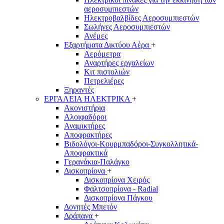
αεροσυμπιεστών
Ηλεκτροβαλβίδες Αεροσυμπιεστών
Σωλήνες Αεροσυμπιεστών
Ανέμες
Εξαρτήματα Δικτύου Αέρα
+
Αερόμετρα
Αναρτήρες εργαλείων
Κιτ πιστολιών
Πετρελιέρες
Ξηραντές
ΕΡΓΑΛΕΙΑ ΗΛΕΚΤΡΙΚΑ
+
Ακονιστήρια
Αλοιφαδόροι
Αναμικτήρες
Αποφρακτήρες
Βιδολόγοι-Κουρμπαδόροι-Συγκολλητικά-
Αποφρακτικά
Γερανάκια-Παλάγκο
Δισκοπρίονα
+
Δισκοπρίονα Χειρός
Φαλτσοπρίονα - Radial
Δισκοπρίονα Πάγκου
Δονητές Μπετόν
Δράπανα
+