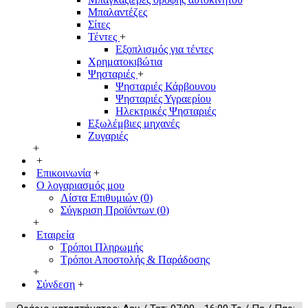
Μπαλαντέζες
Σίτες
Τέντες
+
Εξοπλισμός για τέντες
Χρηματοκιβώτια
Ψησταριές
+
Ψησταριές Κάρβουνου
Ψησταριές Υγραερίου
Ηλεκτρικές Ψησταριές
Εξωλέμβιες μηχανές
Ζυγαριές
+
+
Επικοινωνία
+
Ο λογαριασμός μου
Λίστα Επιθυμιών (
0
)
Σύγκριση Προϊόντων (
0
)
+
Εταιρεία
Τρόποι Πληρωμής
Τρόποι Αποστολής & Παράδοσης
+
Σύνδεση
+