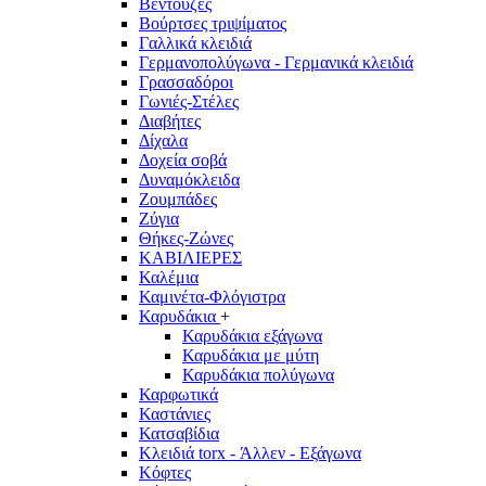
Βεντούζες
Βούρτσες τριψίματος
Γαλλικά κλειδιά
Γερμανοπολύγωνα - Γερμανικά κλειδιά
Γρασσαδόροι
Γωνιές-Στέλες
Διαβήτες
Δίχαλα
Δοχεία σοβά
Δυναμόκλειδα
Ζουμπάδες
Ζύγια
Θήκες-Ζώνες
ΚΑΒΙΛΙΕΡΕΣ
Καλέμια
Καμινέτα-Φλόγιστρα
Καρυδάκια
+
Καρυδάκια εξάγωνα
Καρυδάκια με μύτη
Καρυδάκια πολύγωνα
Καρφωτικά
Καστάνιες
Κατσαβίδια
Κλειδιά torx - Άλλεν - Εξάγωνα
Κόφτες