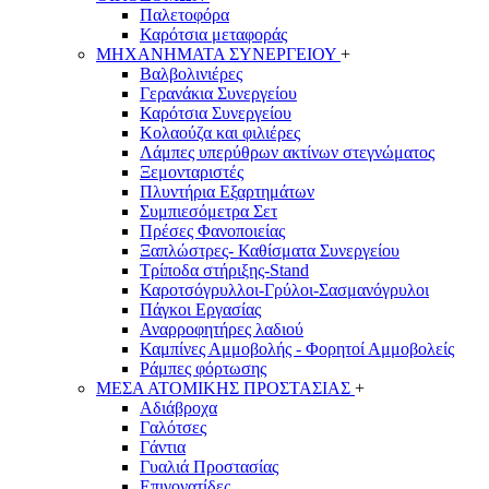
Παλετοφόρα
Καρότσια μεταφοράς
ΜΗΧΑΝΗΜΑΤΑ ΣΥΝΕΡΓΕΙΟΥ
+
Βαλβολινιέρες
Γερανάκια Συνεργείου
Καρότσια Συνεργείου
Κολαούζα και φιλιέρες
Λάμπες υπερύθρων ακτίνων στεγνώματος
Ξεμονταριστές
Πλυντήρια Εξαρτημάτων
Συμπιεσόμετρα Σετ
Πρέσες Φανοποιείας
Ξαπλώστρες- Καθίσματα Συνεργείου
Τρίποδα στήριξης-Stand
Καροτσόγρυλλοι-Γρύλοι-Σασμανόγρυλοι
Πάγκοι Εργασίας
Αναρροφητήρες λαδιού
Καμπίνες Αμμοβολής - Φορητοί Αμμοβολείς
Ράμπες φόρτωσης
ΜΕΣΑ ΑΤΟΜΙΚΗΣ ΠΡΟΣΤΑΣΙΑΣ
+
Αδιάβροχα
Γαλότσες
Γάντια
Γυαλιά Προστασίας
Επιγονατίδες