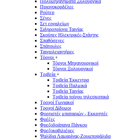
Πολυμηχανήματα Ξυλουργικά
Πριονοκορδέλες
Ρούτερ
Σέγες
Σετ εργαλείων
Σιδηροπρίονα Ταινίας
Σκούπες Ηλεκτρικές-Στάχτης
Σπαθόσεγες
Σπάτουλες
Ταινιολειαντήρες
Τόρνοι
+
Τόρνοι Μηχανουργικοί
Τόρνοι Ξυλουργικοί
Τριβεία
+
Τριβεία Έκκεντρα
Τριβεία Παλμικά
Τριβεία Ταινίας
Τριβεία τοίχου τηλεσκοπικά
Τροχοί Γωνιακοί
Τροχοί Δίδυμοι
Φορτιστές μπαταριών - Εκκινητές
Φρέζες
Φρεζοδράπανα Πάγκου
Φρεζοκαβιλιέρες
Ψαλίδια Λαμαρίνας-Ζουμποψάλιδα