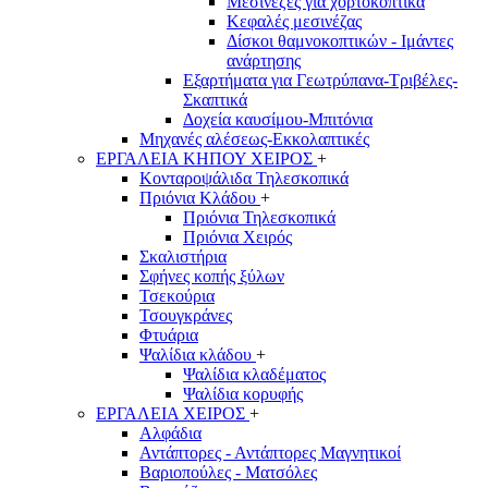
Μεσινέζες για χορτοκοπτικά
Κεφαλές μεσινέζας
Δίσκοι θαμνοκοπτικών - Ιμάντες
ανάρτησης
Εξαρτήματα για Γεωτρύπανα-Τριβέλες-
Σκαπτικά
Δοχεία καυσίμου-Μπιτόνια
Μηχανές αλέσεως-Εκκολαπτικές
ΕΡΓΑΛΕΙΑ ΚΗΠΟΥ ΧΕΙΡΟΣ
+
Κονταροψάλιδα Τηλεσκοπικά
Πριόνια Κλάδου
+
Πριόνια Τηλεσκοπικά
Πριόνια Χειρός
Σκαλιστήρια
Σφήνες κοπής ξύλων
Τσεκούρια
Τσουγκράνες
Φτυάρια
Ψαλίδια κλάδου
+
Ψαλίδια κλαδέματος
Ψαλίδια κορυφής
ΕΡΓΑΛΕΙΑ ΧΕΙΡΟΣ
+
Αλφάδια
Αντάπτορες - Αντάπτορες Μαγνητικοί
Βαριοπούλες - Ματσόλες