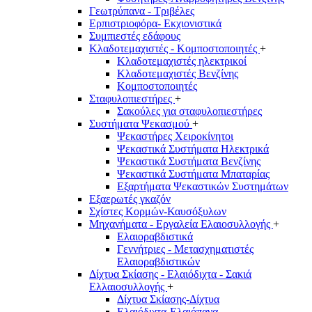
Γεωτρύπανα - Τριβέλες
Ερπιστριοφόρα- Εκχιονιστικά
Συμπιεστές εδάφους
Κλαδοτεμαχιστές - Κομποστοποιητές
+
Κλαδοτεμαχιστές ηλεκτρικοί
Κλαδοτεμαχιστές Βενζίνης
Κομποστοποιητές
Σταφυλοπιεστήρες
+
Σακούλες για σταφυλοπιεστήρες
Συστήματα Ψεκασμού
+
Ψεκαστήρες Χειροκίνητοι
Ψεκαστικά Συστήματα Ηλεκτρικά
Ψεκαστικά Συστήματα Βενζίνης
Ψεκαστικά Συστήματα Μπαταρίας
Εξαρτήματα Ψεκαστικών Συστημάτων
Εξαερωτές γκαζόν
Σχίστες Κορμών-Καυσόξυλων
Μηχανήματα - Εργαλεία Ελαιοσυλλογής
+
Ελαιοραβδιστικά
Γεννήτριες - Μετασχηματιστές
Ελαιοραβδιστικών
Δίχτυα Σκίασης - Ελαιόδιχτα - Σακιά
Ελλαιοσυλλογής
+
Δίχτυα Σκίασης-Δίχτυα
Ελαιόδιχτα-Ελαιόπανα