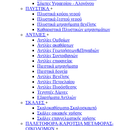
Σόμπες Υγραερίου - Αλογόνου
ΠΛΥΣΤΙΚΑ
+
Πλυστικά κρύου νερού
Πλυστικά ζεστού νερού
Πλυστικά μηχανήματα βενζίνης
Καθαριστικά Πλυστικών μηχανημάτων
ΑΝΤΛΙΕΣ
+
Αντλίες Ομβρίων
Αντλίες ακαθάρτων
Αντλίες Γεωτρήσεων&Πηγαδιών
Αντλίες Συντριβανιών
Αντλίες επιφανείας
Πιεστικά μηχανήματα
Πιεστικά δοχεία
Αντλίες Βενζίνης
Αντλίες Πετρελαίου
Αντλίες Πυρόσβεσης
Τεχνητές Λίμνες
Εξαρτήματα Αντλιών
ΣΚΑΛΕΣ
+
Σκαλοκαθίσματα-Σκαλοσκαμπό
Σκάλες οικιακής χρήσης
Σκάλες επαγγελματικής χρήσης
ΠΑΛΕΤΟΦΟΡΑ-ΚΑΡΟΤΣΙΑ ΜΕΤΑΦΟΡΑΣ-
ΟΙΚΟΔΟΜΩΝ
+