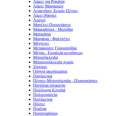
Λάμες για Ροκάνια
Λάμες Μαχαιριών
Λειαντήρες Χειρός-Πέτρες
Λίμες-Ράσπες
Λοστοί
Μανέλες-Προεκτάσεις
Μαρκαδόροι - Μολύβια
Ματικάπια
Μαχαίρια - Φαλτσέτες
Μέγγενες
Μεταφορέες Γυψοσανίδας
Μέτρα - Εργαλεία μετρήσεως
Μπουζόκλειδα
Μπουλονόκλειδα χειρός
Ξύστρες
Οδηγοί ακονίσματος
Παχύμετρα
Πένσες-Μυτοτσίμπιδα - Πλαγιοκόφτες
Πιστόλια σιλικόνης
Πολύγωνα Κλειδιά
Πολυεργαλεία
Πολύμετρα
Πόντες
Πριόνια
Πριτσιναδόροι