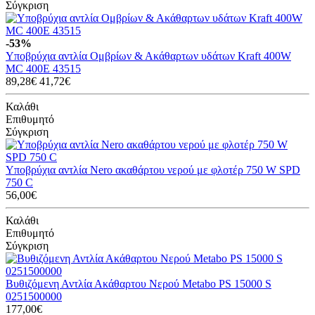
Σύγκριση
-53%
Υποβρύχια αντλία Ομβρίων & Ακάθαρτων υδάτων Kraft 400W
MC 400E 43515
89,28€
41,72€
Καλάθι
Επιθυμητό
Σύγκριση
Υποβρύχια αντλία Nero ακαθάρτου νερού με φλοτέρ 750 W SPD
750 C
56,00€
Καλάθι
Επιθυμητό
Σύγκριση
Βυθιζόμενη Αντλία Ακάθαρτου Νερού Metabo PS 15000 S
0251500000
177,00€