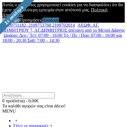
Αυτός ο ιστότοπος χρησιμοποιεί cookies για να διασφαλίσει ότι θα
έχετε την καλύτερη εμπειρία στον ιστότοπό μας.
Πολιτική
Απορρήτου
Κλείσιμο
Προτιμήσεις
Αποδοχή
2109751182, 2109753768,2109702014
ΛΕΩΦ. ΑΓ.
ΔΗΜΗΤΡΙΟΥ 7, ΑΓ.ΔΗΜΗΤΡΙΟΣ απέναντι από το Μετρό Δάφνης
Ωράριο: Δευ / Τετ: 07:00 - 16:00 Τρ / Πε / Παρ: 07:00 - 16:00 και
18:00 - 20:30 Σαβ: 7:00 – 14:30
0 προϊόν(τα) - 0,00€
Τα καλάθι αγορών σας είναι άδειο!
MENU
+
Όλες οι προσφορές
+