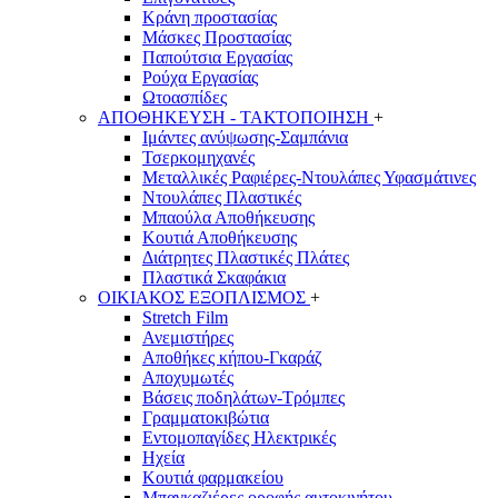
Κράνη προστασίας
Μάσκες Προστασίας
Παπούτσια Εργασίας
Ρούχα Εργασίας
Ωτοασπίδες
ΑΠΟΘΗΚΕΥΣΗ - ΤΑΚΤΟΠΟΙΗΣΗ
+
Ιμάντες ανύψωσης-Σαμπάνια
Τσερκομηχανές
Μεταλλικές Ραφιέρες-Ντουλάπες Υφασμάτινες
Ντουλάπες Πλαστικές
Μπαούλα Αποθήκευσης
Κουτιά Αποθήκευσης
Διάτρητες Πλαστικές Πλάτες
Πλαστικά Σκαφάκια
ΟΙΚΙΑΚΟΣ ΕΞΟΠΛΙΣΜΟΣ
+
Stretch Film
Ανεμιστήρες
Αποθήκες κήπου-Γκαράζ
Αποχυμωτές
Βάσεις ποδηλάτων-Τρόμπες
Γραμματοκιβώτια
Εντομοπαγίδες Ηλεκτρικές
Ηχεία
Κουτιά φαρμακείου
Μπαγκαζιέρες οροφής αυτοκινήτου