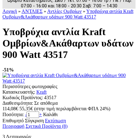
Ωράριο καταστήματος: Δευ / Τετ: 07:00 - 16:00 Τρ / Πε / Παρ:
07:00 - 16:00 και 18:00 - 20:30 Σαβ: 7:00 – 14:30
Αρχική
»
ΑΝΤΛΙΕΣ
»
Αντλίες Ομβρίων
»
Υποβρύχια αντλία Kraft
Ομβρίων&Ακάθαρτων υδάτων 900 Watt 43517
Υποβρύχια αντλία Kraft
Ομβρίων&Ακάθαρτων υδάτων
900 Watt 43517
-51%
Περισσότερες φωτογραφίες
Κατασκευαστής:
Kraft
Κωδικός Προϊόντος:
43517
Διαθεσιμότητα:
Σε απόθεμα
114,08€
55,35€
(στην τιμή περιλαμβάνεται ΦΠΑ 24%)
Ποσότητα:
-
+
Καλάθι
Επιθυμητό
Σύγκριση
Εκτύπωση
Περιγραφή
Σχετικά Προϊόντα (8)
3 Λειτουργιών