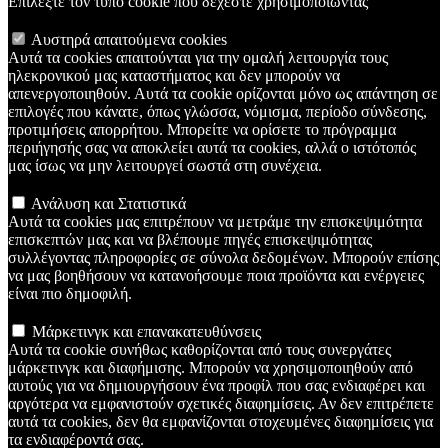
Επιλέξτε τον τύπο cookie που δέχεστε χρησιμοποιώντας
Αυστηρά απαιτούμενα cookies
Αυτά τα cookies απαιτούνται για την ομαλή λειτουργία τους
ηλεκρονικού μας καταστήματος και δεν μπορούν να
απενεργοποιηθούν. Αυτά τα cookie ορίζονται μόνο ως απάντηση σε
επιλογές που κάνατε, όπως γλώσσα, νόμισμα, περίοδο σύνδεσης,
προτιμήσεις απορρήτου. Μπορείτε να ορίσετε το πρόγραμμα
περιήγησής σας να αποκλείει αυτά τα cookies, αλλά ο ιστότοπός
μας ίσως να μην λειτουργεί σωστά στη συνέχεια.
Ανάλυση και Στατιστικά
Αυτά τα cookies μας επιτρέπουν να μετράμε την επισκεψιμότητα
επισκεπτών μας και να βλέπουμε πηγές επισκεψιμότητας
συλλέγοντας πληροφορίες σε σύνολα δεδομένων. Μπορούν επίσης
να μας βοηθήσουν να κατανοήσουμε ποια προϊόντα και ενέργειες
είναι πιο δημοφιλή.
Μάρκετινγκ και επανακατευθύνσεις
Αυτά τα cookie συνήθως καθορίζονται από τους συνεργάτες
μάρκετινγκ και διαφήμισης. Μπορούν να χρησιμοποιηθούν από
αυτούς για να δημιουργήσουν ένα προφίλ που σας ενδιαφέρει και
αργότερα να εμφανιστούν σχετικές διαφημίσεις. Αν δεν επιτρέπετε
αυτά τα cookies, δεν θα εμφανίζονται στοχευμένες διαφημίσεις για
τα ενδιαφέροντά σας.