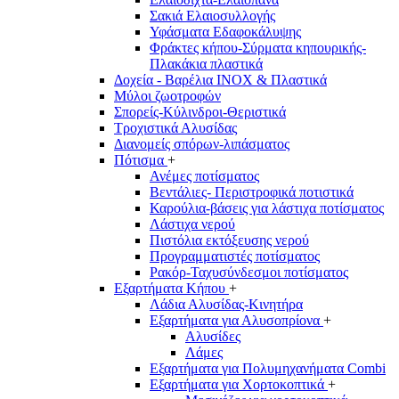
Σακιά Ελαιοσυλλογής
Υφάσματα Εδαφοκάλυψης
Φράκτες κήπου-Σύρματα κηπουρικής-
Πλακάκια πλαστικά
Δοχεία - Βαρέλια INOX & Πλαστικά
Μύλοι ζωοτροφών
Σπορείς-Κύλινδροι-Θεριστικά
Τροχιστικά Αλυσίδας
Διανομείς σπόρων-λιπάσματος
Πότισμα
+
Ανέμες ποτίσματος
Βεντάλιες- Περιστροφικά ποτιστικά
Καρούλια-βάσεις για λάστιχα ποτίσματος
Λάστιχα νερού
Πιστόλια εκτόξευσης νερού
Προγραμματιστές ποτίσματος
Ρακόρ-Ταχυσύνδεσμοι ποτίσματος
Εξαρτήματα Κήπου
+
Λάδια Αλυσίδας-Κινητήρα
Εξαρτήματα για Αλυσοπρίονα
+
Αλυσίδες
Λάμες
Εξαρτήματα για Πολυμηχανήματα Combi
Εξαρτήματα για Χορτοκοπτικά
+