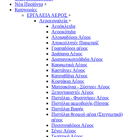
Νέα Προϊόντα
+
Κατηγορίες
ΕΡΓΑΛΕΙΑ ΑΕΡΟΣ
+
Αεροεργαλεία
+
Αερόκλειδα
Αεροκόπιδα
Αλοιφαδόροι Αέρος
Αποκολλητές Παρμπρίζ
Γρασαδόροι αέρος
Δράπανα Αέρος
Δραπανοκατσάβιδα Αέρος
Καρφωτικά Αέρος
Καστάνιες Αέρος
Κατσαβίδια Αέρος
Κοφτάκια Αέρος
Ματσακόνια - Ξύστρες Αέρος
Ξεπονταριστές Αέρος
Πιστόλια - Φυσητήρες Αέρος
Πιστόλια αμμοβολής-Πίσσας
Πιστόλια Βαφής
Πιστόλια θερμού αέρα (Στεγνωτικά)
αέρος
Πριτσιναδόροι Αέρος
Σέγες Αέρος
Σκαπτικά Αέρος