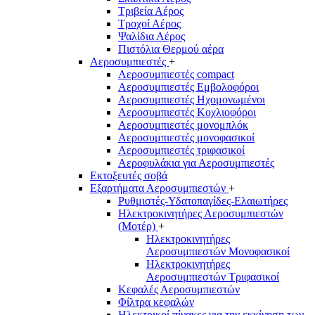
Τριβεία Αέρος
Τροχοί Αέρος
Ψαλίδια Αέρος
Πιστόλια Θερμού αέρα
Αεροσυμπιεστές
+
Αεροσυμπιεστές compact
Αεροσυμπιεστές Εμβολοφόροι
Αεροσυμπιεστές Ηχομονωμένοι
Αεροσυμπιεστές Κοχλιοφόροι
Αεροσυμπιεστές μονομπλόκ
Αεροσυμπιεστές μονοφασικοί
Αεροσυμπιεστές τριφασικοί
Αεροφυλάκια για Αεροσυμπιεστές
Εκτοξευτές σοβά
Εξαρτήματα Αεροσυμπιεστών
+
Ρυθμιστές-Υδατοπαγίδες-Ελαιωτήρες
Ηλεκτροκινητήρες Αεροσυμπιεστών
(Μοτέρ)
+
Ηλεκτροκινητήρες
Αεροσυμπιεστών Μονοφασικοί
Ηλεκτροκινητήρες
Αεροσυμπιεστών Τριφασικοί
Κεφαλές Αεροσυμπιεστών
Φίλτρα κεφαλών
Ηλεκτρικοί πίνακες για την εκκίνηση των