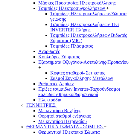
Μάσκες Προστασίας Ηλεκτροκόλλησης
Τσιμπίδες Ηλεκτροσυγκολλήσεων
+
Τσιμπίδες Ηλεκτροκολλήσεων-Σώματα
γείωσης
Τσιμπίδες Ηλεκτροκολλήσεων TIG
INVERTER Πλήρης
Τσιμπίδες Ηλεκτροκολλήσεων Βιδωτές
Σύρματος (MIG)
Τσιμπίδες Πλάσματος
Ανορθωτές
Κουλούρες Σύρματος
Εξαρτήματα Οξυγόνου-Ασετυλίνης-Προπανίου
+
Κόφτες σταθεροί- Σετ κοπής
Σαλμοί Συγκόλλησης Μετάλλων
Ρυθμιστές Αερίων
Πρίζες τσιμπίδων Inverter-Ταχυσύνδεσμοι
καλωδίων θηλυκοί&αρσενικοιί
Ηλεκτρόδια
ΓΕΝΝΗΤΡΙΕΣ
+
Με κινητήρα Βενζίνης
Φορητοί σταθμοί ενέργειας
Με κινητήρα Πετρελαίου
ΘΕΡΜΑΝΤΙΚΑ ΣΩΜΑΤΑ - ΣΟΜΠΕΣ
+
Θερμαντικά Ηλεκτρικά Σώματα