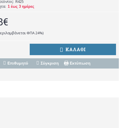
οϊόντος:
R425
ητα:
1 έως 3 ημέρες
8€
περιλαμβάνεται ΦΠΑ 24%)
ΚΑΛΆΘΙ
Επιθυμητό
Σύγκριση
Εκτύπωση