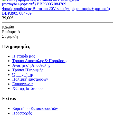
Φακός προβολέας Bormann 20V solo (χωρίς μπαταρία+φορτιστή)
BBP3905 084709
39,00€
Καλάθι
Επιθυμητό
Σύγκριση
Πληροφορίες
Η εταιρία μας
Τρόποι Αποστολής & Παράδοσης
Αναζήτηση Αποστολής
Τρόποι Πληρωμής
Όροι χρήσης
Πολιτική επιστροφών
Επικοινωνία
Χάρτης Ιστότοπου
Extras
Ευρετήριο Κατασκευαστών
Προσφορές