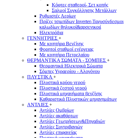
Κόφτες σταθεροί- Σετ κοπής
Σαλμοί Συγκόλλησης Μετάλλων
Ρυθμιστές Αερίων
Πρίζες τσιμπίδων Inverter-Ταχυσύνδεσμοι
καλωδίων θηλυκοί&αρσενικοιί
Ηλεκτρόδια
ΓΕΝΝΗΤΡΙΕΣ
+
Με κινητήρα Βενζίνης
Φορητοί σταθμοί ενέργειας
Με κινητήρα Πετρελαίου
ΘΕΡΜΑΝΤΙΚΑ ΣΩΜΑΤΑ - ΣΟΜΠΕΣ
+
Θερμαντικά Ηλεκτρικά Σώματα
Σόμπες Υγραερίου - Αλογόνου
ΠΛΥΣΤΙΚΑ
+
Πλυστικά κρύου νερού
Πλυστικά ζεστού νερού
Πλυστικά μηχανήματα βενζίνης
Καθαριστικά Πλυστικών μηχανημάτων
ΑΝΤΛΙΕΣ
+
Αντλίες Ομβρίων
Αντλίες ακαθάρτων
Αντλίες Γεωτρήσεων&Πηγαδιών
Αντλίες Συντριβανιών
Αντλίες επιφανείας
Πιεστικά μηχανήματα