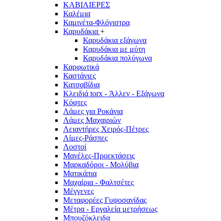
ΚΑΒΙΛΙΕΡΕΣ
Καλέμια
Καμινέτα-Φλόγιστρα
Καρυδάκια
+
Καρυδάκια εξάγωνα
Καρυδάκια με μύτη
Καρυδάκια πολύγωνα
Καρφωτικά
Καστάνιες
Κατσαβίδια
Κλειδιά torx - Άλλεν - Εξάγωνα
Κόφτες
Λάμες για Ροκάνια
Λάμες Μαχαιριών
Λειαντήρες Χειρός-Πέτρες
Λίμες-Ράσπες
Λοστοί
Μανέλες-Προεκτάσεις
Μαρκαδόροι - Μολύβια
Ματικάπια
Μαχαίρια - Φαλτσέτες
Μέγγενες
Μεταφορέες Γυψοσανίδας
Μέτρα - Εργαλεία μετρήσεως
Μπουζόκλειδα