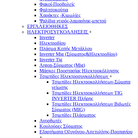
Φακοί-Προβολείς
Φαλτσοκούτια
Χαράκτες -Κιμωλίες
Ψαλίδια χειρός-λαμαρίνας-μπετού
ΕΡΓΑΛΕΙΟΘΗΚΕΣ
ΗΛΕΚΤΡΟΣΥΓΚΟΛΛΗΣΕΙΣ
+
Inverter
Ηλεκτροδίου
Πλάσμα Κοπής Μετάλλου
Inverter Mig (Σύρματος&Ηλεκτροδίου)
Inverter Tig
Argon-Σύρματος (Mig)
Μάσκες Προστασίας Ηλεκτροκόλλησης
Τσιμπίδες Ηλεκτροσυγκολλήσεων
+
Τσιμπίδες Ηλεκτροκολλήσεων-Σώματα
γείωσης
Τσιμπίδες Ηλεκτροκολλήσεων TIG
INVERTER Πλήρης
Τσιμπίδες Ηλεκτροκολλήσεων Βιδωτές
Σύρματος (MIG)
Τσιμπίδες Πλάσματος
Ανορθωτές
Κουλούρες Σύρματος
Εξαρτήματα Οξυγόνου-Ασετυλίνης-Προπανίου
+