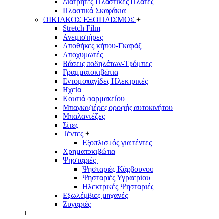
Διάτρητες Πλαστικές Πλάτες
Πλαστικά Σκαφάκια
ΟΙΚΙΑΚΟΣ ΕΞΟΠΛΙΣΜΟΣ
+
Stretch Film
Ανεμιστήρες
Αποθήκες κήπου-Γκαράζ
Αποχυμωτές
Βάσεις ποδηλάτων-Τρόμπες
Γραμματοκιβώτια
Εντομοπαγίδες Ηλεκτρικές
Ηχεία
Κουτιά φαρμακείου
Μπαγκαζιέρες οροφής αυτοκινήτου
Μπαλαντέζες
Σίτες
Τέντες
+
Εξοπλισμός για τέντες
Χρηματοκιβώτια
Ψησταριές
+
Ψησταριές Κάρβουνου
Ψησταριές Υγραερίου
Ηλεκτρικές Ψησταριές
Εξωλέμβιες μηχανές
Ζυγαριές
+