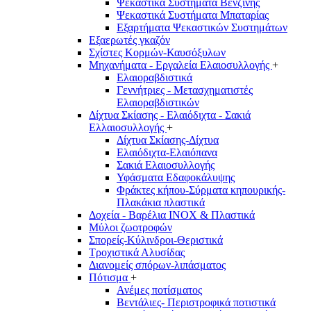
Ψεκαστικά Συστήματα Βενζίνης
Ψεκαστικά Συστήματα Μπαταρίας
Εξαρτήματα Ψεκαστικών Συστημάτων
Εξαερωτές γκαζόν
Σχίστες Κορμών-Καυσόξυλων
Μηχανήματα - Εργαλεία Ελαιοσυλλογής
+
Ελαιοραβδιστικά
Γεννήτριες - Μετασχηματιστές
Ελαιοραβδιστικών
Δίχτυα Σκίασης - Ελαιόδιχτα - Σακιά
Ελλαιοσυλλογής
+
Δίχτυα Σκίασης-Δίχτυα
Ελαιόδιχτα-Ελαιόπανα
Σακιά Ελαιοσυλλογής
Υφάσματα Εδαφοκάλυψης
Φράκτες κήπου-Σύρματα κηπουρικής-
Πλακάκια πλαστικά
Δοχεία - Βαρέλια INOX & Πλαστικά
Μύλοι ζωοτροφών
Σπορείς-Κύλινδροι-Θεριστικά
Τροχιστικά Αλυσίδας
Διανομείς σπόρων-λιπάσματος
Πότισμα
+
Ανέμες ποτίσματος
Βεντάλιες- Περιστροφικά ποτιστικά