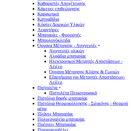
Καθαριστές Αποχέτευσης
Κάμερες επιθεώρησης
Καρφωτικά
Κατσαβίδια
Κόφτες Δομικών Υλικών
Λειαντήρες
Μπαταρίες - Φορτιστές
Μπουλονόκλειδα
Όργανα Μέτρησης - Ανιχνευτές
+
Ανιχνευτές υλικών
Αλφάδια μπαταρίας
Ηλεκτρονικοί Μετρητές Αποστάσεων -
Λέιζερ
Όργανα Μέτρησης Κλίσης & Γωνιών
Εξαρτήματα για Μετρητές Αποστάσεων-
Λείζερ
Πιστολέτα
+
Πιστολέτα Περιστροφικά
Πιστόλια βαφής μπαταρίας
Πιστόλια Θερμοκόλλησης - Σιλικόνης - Θερμού
αέρα
Πλάνες Μπαταρίας
Πολυεργαλεία μπαταρίας
Πρέσσες Μπαταρίας
Πριονοκορδέλες