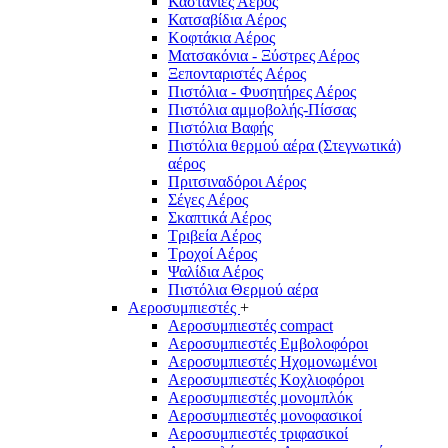
Καστάνιες Αέρος
Κατσαβίδια Αέρος
Κοφτάκια Αέρος
Ματσακόνια - Ξύστρες Αέρος
Ξεπονταριστές Αέρος
Πιστόλια - Φυσητήρες Αέρος
Πιστόλια αμμοβολής-Πίσσας
Πιστόλια Βαφής
Πιστόλια θερμού αέρα (Στεγνωτικά)
αέρος
Πριτσιναδόροι Αέρος
Σέγες Αέρος
Σκαπτικά Αέρος
Τριβεία Αέρος
Τροχοί Αέρος
Ψαλίδια Αέρος
Πιστόλια Θερμού αέρα
Αεροσυμπιεστές
+
Αεροσυμπιεστές compact
Αεροσυμπιεστές Εμβολοφόροι
Αεροσυμπιεστές Ηχομονωμένοι
Αεροσυμπιεστές Κοχλιοφόροι
Αεροσυμπιεστές μονομπλόκ
Αεροσυμπιεστές μονοφασικοί
Αεροσυμπιεστές τριφασικοί