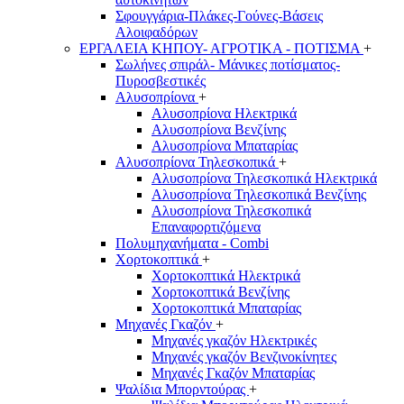
Σφουγγάρια-Πλάκες-Γούνες-Βάσεις
Αλοιφαδόρων
ΕΡΓΑΛΕΙΑ ΚΗΠΟΥ- ΑΓΡΟΤΙΚΑ - ΠΟΤΙΣΜΑ
+
Σωλήνες σπιράλ- Μάνικες ποτίσματος-
Πυροσβεστικές
Αλυσοπρίονα
+
Αλυσοπρίονα Ηλεκτρικά
Αλυσοπρίονα Βενζίνης
Αλυσοπρίονα Μπαταρίας
Αλυσοπρίονα Τηλεσκοπικά
+
Αλυσοπρίονα Τηλεσκοπικά Ηλεκτρικά
Αλυσοπρίονα Τηλεσκοπικά Βενζίνης
Αλυσοπρίονα Τηλεσκοπικά
Επαναφορτιζόμενα
Πολυμηχανήματα - Combi
Χορτοκοπτικά
+
Χορτοκοπτικά Ηλεκτρικά
Χορτοκοπτικά Βενζίνης
Χορτοκοπτικά Μπαταρίας
Μηχανές Γκαζόν
+
Μηχανές γκαζόν Ηλεκτρικές
Μηχανές γκαζόν Βενζινοκίνητες
Μηχανές Γκαζόν Μπαταρίας
Ψαλίδια Μπορντούρας
+