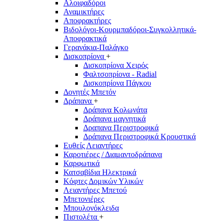
Αλοιφαδόροι
Αναμικτήρες
Αποφρακτήρες
Βιδολόγοι-Κουρμπαδόροι-Συγκολλητικά-
Αποφρακτικά
Γερανάκια-Παλάγκο
Δισκοπρίονα
+
Δισκοπρίονα Χειρός
Φαλτσοπρίονα - Radial
Δισκοπρίονα Πάγκου
Δονητές Μπετόν
Δράπανα
+
Δράπανα Κολωνάτα
Δράπανα μαγνητικά
Δραπανα Περιστροφικά
Δράπανα Περιστροφικά Κρουστικά
Ευθείς Λειαντήρες
Καροτιέρες / Διαμαντοδράπανα
Καρφωτικά
Κατσαβίδια Ηλεκτρικά
Κόφτες Δομικών Υλικών
Λειαντήρες Μπετού
Μπετονιέρες
Μπουλονόκλειδα
Πιστολέτα
+