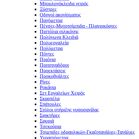
Μπουλονόκλειδα χειρός
Ξύστρες
Οδηγοί ακονίσματος
Παχύμετρα
Πένσες-Μυτοτσίμπιδα - Πλαγιοκόφτες
Πιστόλια σιλικόνης
Πολύγωνα Κλειδιά
Πολυεργαλεία
Πολύμετρα
Πόντες
Πριόνια
Πριτσιναδόροι
Προεκτάσεις
Προκοβγάλτες
Ρίγες
Ροκάνια
Σετ Εργαλείων Χειρός
Σκαρπέλα
Σπάτουλες
Στύλοι στήριξης γυψοσανίδας
Σφικτήρες
Σφυριά
Τσεκούρια
Τσιμπιδες υδραυλικών-Γκαζοτανάλιες-Τανάλιες
Υγρασιόμετρα