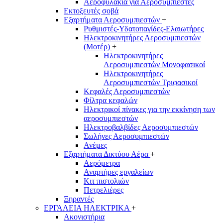
Αεροφυλάκια για Αεροσυμπιεστές
Εκτοξευτές σοβά
Εξαρτήματα Αεροσυμπιεστών
+
Ρυθμιστές-Υδατοπαγίδες-Ελαιωτήρες
Ηλεκτροκινητήρες Αεροσυμπιεστών
(Μοτέρ)
+
Ηλεκτροκινητήρες
Αεροσυμπιεστών Μονοφασικοί
Ηλεκτροκινητήρες
Αεροσυμπιεστών Τριφασικοί
Κεφαλές Αεροσυμπιεστών
Φίλτρα κεφαλών
Ηλεκτρικοί πίνακες για την εκκίνηση των
αεροσυμπιεστών
Ηλεκτροβαλβίδες Αεροσυμπιεστών
Σωλήνες Αεροσυμπιεστών
Ανέμες
Εξαρτήματα Δικτύου Αέρα
+
Αερόμετρα
Αναρτήρες εργαλείων
Κιτ πιστολιών
Πετρελιέρες
Ξηραντές
ΕΡΓΑΛΕΙΑ ΗΛΕΚΤΡΙΚΑ
+
Ακονιστήρια