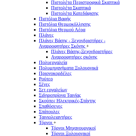
Πιστολέτα Περιστροφικά Σκαπτικά
Πιστολέτα Σκαπτικά
Πιστολέτα Κατεδάφισης
Πιστόλια Βαφής
Πιστόλια Θερμοκόλλησης
Πιστόλια Θερμού Αέρα
Πλάνες
Πλάνες Βάσης - Ξεχονδριστήρες -
Αναρροφητήρες Σκόνης
+
Πλάνες Βάσης-Ξεχονδριστήρες
Αναρροφητήρες σκόνης
Πολυεργαλεία
Πολυμηχανήματα Ξυλουργικά
Πριονοκορδέλες
Ρούτερ
Σέγες
Σετ εργαλείων
Σιδηροπρίονα Ταινίας
Σκούπες Ηλεκτρικές-Στάχτης
Σπαθόσεγες
Σπάτουλες
Ταινιολειαντήρες
Τόρνοι
+
Τόρνοι Μηχανουργικοί
Τόρνοι Ξυλουργικοί