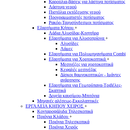
Καρούλια-βάσεις για λάστιχα ποτίσματος
Λάστιχα νερού
Πιστόλια εκτόξευσης νερού
Προγραμματιστές ποτίσματος
Ρακόρ-Ταχυσύνδεσμοι ποτίσματος
Εξαρτήματα Κήπου
+
Λάδια Αλυσίδας-Κινητήρα
Εξαρτήματα για Αλυσοπρίονα
+
Αλυσίδες
Λάμες
Εξαρτήματα για Πολυμηχανήματα Combi
Εξαρτήματα για Χορτοκοπτικά
+
Μεσινέζες για χορτοκοπτικά
Κεφαλές μεσινέζας
Δίσκοι θαμνοκοπτικών - Ιμάντες
ανάρτησης
Εξαρτήματα για Γεωτρύπανα-Τριβέλες-
Σκαπτικά
Δοχεία καυσίμου-Μπιτόνια
Μηχανές αλέσεως-Εκκολαπτικές
ΕΡΓΑΛΕΙΑ ΚΗΠΟΥ ΧΕΙΡΟΣ
+
Κονταροψάλιδα Τηλεσκοπικά
Πριόνια Κλάδου
+
Πριόνια Τηλεσκοπικά
Πριόνια Χειρός