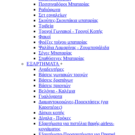
Πριτσιναδόροι Μπαταρίας
Ραδιόφωνα
Σετ εργαλείων
Σκούπες-Σκουπάκια μπαταρίας
Τριβεία
Τροχοί Γωνιακοί - Τροχοί Κοπής
Φακοί
Φρέζες τοίχου μπαταρίας
Ψαλίδια Λαμαρίνας - Ζουμποψάλιδα
Σέγες Μπαταρίας
Σπαθόσεγες Μπαταρίας
ΕΞΑΡΤΗΜΑΤΑ
+
Αναδευτήρες
Βάσεις γωνιακών τροχών
Βάσεις δραπάνων
Βάσεις πριονιών
Βελόνια - Καλέμια
Γυαλόχαρτα
Διαμαντοκορώνες-Προεκτάσεις (για
Καροτιέρες)
Δίσκοι κοπής
Δίχαλα - Πρόκες
Εξαρτήματα για πιστόλια βαφής-airless-
κονιάματος
Εξαρτήματα-Προσαρτήματα για Dremel