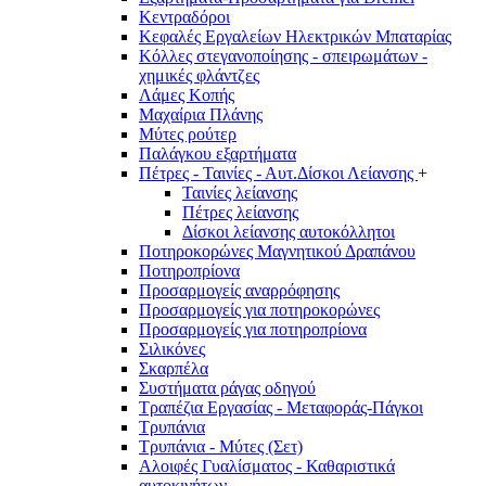
Κεντραδόροι
Κεφαλές Εργαλείων Ηλεκτρικών Μπαταρίας
Κόλλες στεγανοποίησης - σπειρωμάτων -
χημικές φλάντζες
Λάμες Κοπής
Μαχαίρια Πλάνης
Μύτες ρούτερ
Παλάγκου εξαρτήματα
Πέτρες - Ταινίες - Αυτ.Δίσκοι Λείανσης
+
Ταινίες λείανσης
Πέτρες λείανσης
Δίσκοι λείανσης αυτοκόλλητοι
Ποτηροκορώνες Μαγνητικού Δραπάνου
Ποτηροπρίονα
Προσαρμογείς αναρρόφησης
Προσαρμογείς για ποτηροκορώνες
Προσαρμογείς για ποτηροπρίονα
Σιλικόνες
Σκαρπέλα
Συστήματα ράγας οδηγού
Τραπέζια Εργασίας - Μεταφοράς-Πάγκοι
Τρυπάνια
Τρυπάνια - Μύτες (Σετ)
Αλοιφές Γυαλίσματος - Καθαριστικά
αυτοκινήτων