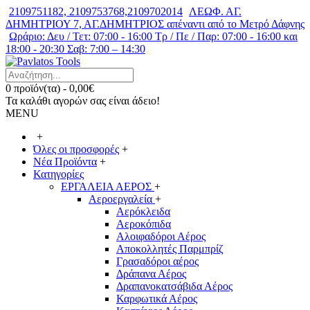
2109751182, 2109753768,2109702014
ΛΕΩΦ. ΑΓ.
ΔΗΜΗΤΡΙΟΥ 7, ΑΓ.ΔΗΜΗΤΡΙΟΣ απέναντι από το Μετρό Δάφνης
Ωράριο: Δευ / Τετ: 07:00 - 16:00 Τρ / Πε / Παρ: 07:00 - 16:00 και
18:00 - 20:30 Σαβ: 7:00 – 14:30
0 προϊόν(τα) - 0,00€
Τα καλάθι αγορών σας είναι άδειο!
MENU
+
Όλες οι προσφορές
+
Νέα Προϊόντα
+
Κατηγορίες
ΕΡΓΑΛΕΙΑ ΑΕΡΟΣ
+
Αεροεργαλεία
+
Αερόκλειδα
Αεροκόπιδα
Αλοιφαδόροι Αέρος
Αποκολλητές Παρμπρίζ
Γρασαδόροι αέρος
Δράπανα Αέρος
Δραπανοκατσάβιδα Αέρος
Καρφωτικά Αέρος