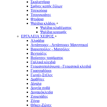
Σκαλιστήρια
Σφήνες κοπής ξύλων
Τσεκούρια
Τσουγκράνες
Φτυάρια
Ψαλίδια κλάδου
+
Ψαλίδια κλαδέματος
Ψαλίδια κορυφής
ΕΡΓΑΛΕΙΑ ΧΕΙΡΟΣ
+
Αλφάδια
Αντάπτορες - Αντάπτορες Μαγνητικοί
Βαριοπούλες - Ματσόλες
Βεντούζες
Βούρτσες τριψίματος
Γαλλικά κλειδιά
Γερμανοπολύγωνα - Γερμανικά κλειδιά
Γρασσαδόροι
Γωνιές-Στέλες
Διαβήτες
Δίχαλα
Δοχεία σοβά
Δυναμόκλειδα
Ζουμπάδες
Ζύγια
Θήκες-Ζώνες