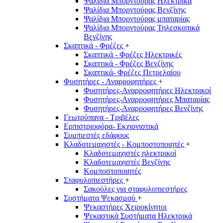
Ψαλίδια Μπορντούρας Hλεκτρικά
Ψαλίδια Μπορντούρας Βενζίνης
Ψαλίδια Μπορντούρας μπαταρίας
Ψαλίδια Μπορντούρας Τηλεσκοπικά
Βενζίνης
Σκαπτικά - Φρέζες
+
Σκαπτικά - Φρέζες Ηλεκτρικές
Σκαπτικά - Φρέζες Βενζίνης
Σκαπτικά- Φρέζες Πετρελαίου
Φυσητήρες - Αναρροφητήρες
+
Φυσητήρες-Αναρροφητήρες Ηλεκτρικοί
Φυσητήρες-Αναρροφητήρες Μπαταρίας
Φυσητήρες-Αναρροφητήρες Βενζίνης
Γεωτρύπανα - Τριβέλες
Ερπιστριοφόρα- Εκχιονιστικά
Συμπιεστές εδάφους
Κλαδοτεμαχιστές - Κομποστοποιητές
+
Κλαδοτεμαχιστές ηλεκτρικοί
Κλαδοτεμαχιστές Βενζίνης
Κομποστοποιητές
Σταφυλοπιεστήρες
+
Σακούλες για σταφυλοπιεστήρες
Συστήματα Ψεκασμού
+
Ψεκαστήρες Χειροκίνητοι
Ψεκαστικά Συστήματα Ηλεκτρικά