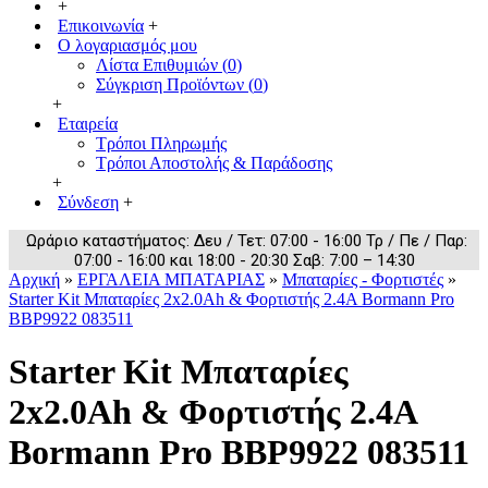
+
Επικοινωνία
+
Ο λογαριασμός μου
Λίστα Επιθυμιών (
0
)
Σύγκριση Προϊόντων (
0
)
+
Εταιρεία
Τρόποι Πληρωμής
Τρόποι Αποστολής & Παράδοσης
+
Σύνδεση
+
Ωράριο καταστήματος: Δευ / Τετ: 07:00 - 16:00 Τρ / Πε / Παρ:
07:00 - 16:00 και 18:00 - 20:30 Σαβ: 7:00 – 14:30
Αρχική
»
ΕΡΓΑΛΕΙΑ ΜΠΑΤΑΡΙΑΣ
»
Μπαταρίες - Φορτιστές
»
Starter Kit Μπαταρίες 2x2.0Ah & Φορτιστής 2.4Α Bormann Pro
BBP9922 083511
Starter Kit Μπαταρίες
2x2.0Ah & Φορτιστής 2.4Α
Bormann Pro BBP9922 083511