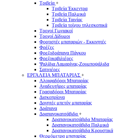
Τριβεία
+
Τριβεία Έκκεντρα
Τριβεία Παλμικά
Τριβεία Ταινίας
Τριβεία τοίχου τηλεσκοπικά
Τροχοί Γωνιακοί
Τροχοί Δίδυμοι
Φορτιστές μπαταριών - Εκκινητές
Φρέζες
Φρεζοδράπανα Πάγκου
Φρεζοκαβιλιέρες
Ψαλίδια Λαμαρίνας-Ζουμποψάλιδα
Σατινιέρες
ΕΡΓΑΛΕΙΑ ΜΠΑΤΑΡΙΑΣ
+
Αλοιφαδόροι Μπαταρίας
Αναδευτήρες μπαταρίας
Γρασαδόροι Μπαταρίας
Δισκοπρίονα
Δονητές μπετόν μπαταρίας
Δράπανα
Δραπανοκατσάβιδα
+
Δραπανοκατσάβιδα Μπαταρίας
Δραπανοκατσάβιδα Παλμικά
Δραπανοκατσάβιδα Κρουστικά
Θερμόμετρα μπαταρίας