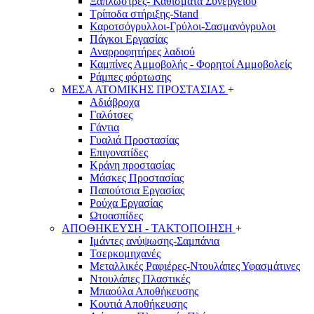
Ξαπλώστρες- Καθίσματα Συνεργείου
Τρίποδα στήριξης-Stand
Καροτσόγρυλλοι-Γρύλοι-Σασμανόγρυλοι
Πάγκοι Εργασίας
Αναρροφητήρες λαδιού
Καμπίνες Αμμοβολής - Φορητοί Αμμοβολείς
Ράμπες φόρτωσης
ΜΕΣΑ ΑΤΟΜΙΚΗΣ ΠΡΟΣΤΑΣΙΑΣ
+
Αδιάβροχα
Γαλότσες
Γάντια
Γυαλιά Προστασίας
Επιγονατίδες
Κράνη προστασίας
Μάσκες Προστασίας
Παπούτσια Εργασίας
Ρούχα Εργασίας
Ωτοασπίδες
ΑΠΟΘΗΚΕΥΣΗ - ΤΑΚΤΟΠΟΙΗΣΗ
+
Ιμάντες ανύψωσης-Σαμπάνια
Τσερκομηχανές
Μεταλλικές Ραφιέρες-Ντουλάπες Υφασμάτινες
Ντουλάπες Πλαστικές
Μπαούλα Αποθήκευσης
Κουτιά Αποθήκευσης