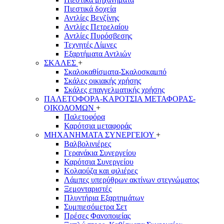
Πιεστικά δοχεία
Αντλίες Βενζίνης
Αντλίες Πετρελαίου
Αντλίες Πυρόσβεσης
Τεχνητές Λίμνες
Εξαρτήματα Αντλιών
ΣΚΑΛΕΣ
+
Σκαλοκαθίσματα-Σκαλοσκαμπό
Σκάλες οικιακής χρήσης
Σκάλες επαγγελματικής χρήσης
ΠΑΛΕΤΟΦΟΡΑ-ΚΑΡΟΤΣΙΑ ΜΕΤΑΦΟΡΑΣ-
ΟΙΚΟΔΟΜΩΝ
+
Παλετοφόρα
Καρότσια μεταφοράς
ΜΗΧΑΝΗΜΑΤΑ ΣΥΝΕΡΓΕΙΟΥ
+
Βαλβολινιέρες
Γερανάκια Συνεργείου
Καρότσια Συνεργείου
Κολαούζα και φιλιέρες
Λάμπες υπερύθρων ακτίνων στεγνώματος
Ξεμονταριστές
Πλυντήρια Εξαρτημάτων
Συμπιεσόμετρα Σετ
Πρέσες Φανοποιείας