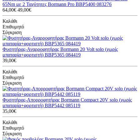
65Nm με 2 Ταχύτητες Bormann Pro BBP5400 083276
64,00€
49,00€
Καλάθι
Επιθυμητό
Σύγκριση
Φυσητήρας-Αναρροφητήρας Bormann 20 Volt solo (χωρίς
μπαταρία+φορτιστή) BBP5365 084419
39,00€
Καλάθι
Επιθυμητό
Σύγκριση
Φυσητήρας-Απορροφητήρας Bormann Compact 20V solo (χωρίς
μπαταρία+φορτιστή) BBP5442 085119
35,00€
Καλάθι
Επιθυμητό
Σύγκριση