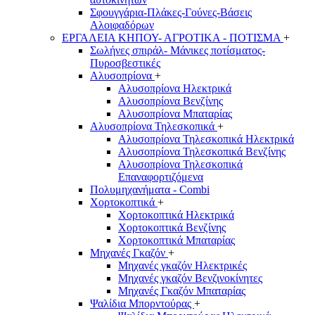
Σφουγγάρια-Πλάκες-Γούνες-Βάσεις
Αλοιφαδόρων
ΕΡΓΑΛΕΙΑ ΚΗΠΟΥ- ΑΓΡΟΤΙΚΑ - ΠΟΤΙΣΜΑ
+
Σωλήνες σπιράλ- Μάνικες ποτίσματος-
Πυροσβεστικές
Αλυσοπρίονα
+
Αλυσοπρίονα Ηλεκτρικά
Αλυσοπρίονα Βενζίνης
Αλυσοπρίονα Μπαταρίας
Αλυσοπρίονα Τηλεσκοπικά
+
Αλυσοπρίονα Τηλεσκοπικά Ηλεκτρικά
Αλυσοπρίονα Τηλεσκοπικά Βενζίνης
Αλυσοπρίονα Τηλεσκοπικά
Επαναφορτιζόμενα
Πολυμηχανήματα - Combi
Χορτοκοπτικά
+
Χορτοκοπτικά Ηλεκτρικά
Χορτοκοπτικά Βενζίνης
Χορτοκοπτικά Μπαταρίας
Μηχανές Γκαζόν
+
Μηχανές γκαζόν Ηλεκτρικές
Μηχανές γκαζόν Βενζινοκίνητες
Μηχανές Γκαζόν Μπαταρίας
Ψαλίδια Μπορντούρας
+