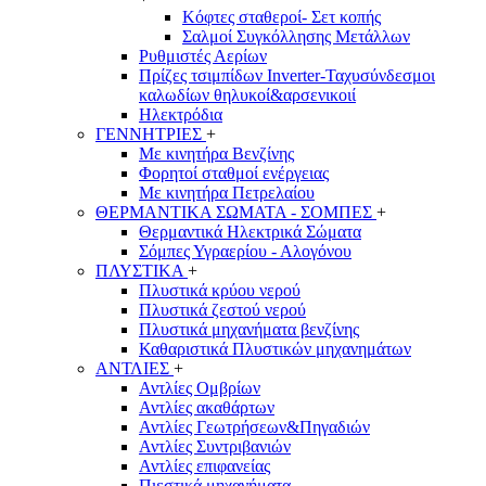
Κόφτες σταθεροί- Σετ κοπής
Σαλμοί Συγκόλλησης Μετάλλων
Ρυθμιστές Αερίων
Πρίζες τσιμπίδων Inverter-Ταχυσύνδεσμοι
καλωδίων θηλυκοί&αρσενικοιί
Ηλεκτρόδια
ΓΕΝΝΗΤΡΙΕΣ
+
Με κινητήρα Βενζίνης
Φορητοί σταθμοί ενέργειας
Με κινητήρα Πετρελαίου
ΘΕΡΜΑΝΤΙΚΑ ΣΩΜΑΤΑ - ΣΟΜΠΕΣ
+
Θερμαντικά Ηλεκτρικά Σώματα
Σόμπες Υγραερίου - Αλογόνου
ΠΛΥΣΤΙΚΑ
+
Πλυστικά κρύου νερού
Πλυστικά ζεστού νερού
Πλυστικά μηχανήματα βενζίνης
Καθαριστικά Πλυστικών μηχανημάτων
ΑΝΤΛΙΕΣ
+
Αντλίες Ομβρίων
Αντλίες ακαθάρτων
Αντλίες Γεωτρήσεων&Πηγαδιών
Αντλίες Συντριβανιών
Αντλίες επιφανείας
Πιεστικά μηχανήματα