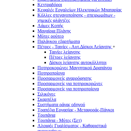
Κεντραδόροι
Κεφαλές Εργαλείων Ηλεκτρικών Μπαταρίας
Κόλλες στεγανοποίησης - σπειρωμάτων -
χημικές φλάντζες
Λάμες Κοπής
Μαχαίρια Πλάνης
Μύτες ρούτερ
Παλάγκου εξαρτήματα
Πέτρες - Ταινίες - Αυτ.Δίσκοι Λείανσης
+
Ταινίες λείανσης
Πέτρες λείανσης
Δίσκοι λείανσης αυτοκόλλητοι
Ποτηροκορώνες Μαγνητικού Δραπάνου
Ποτηροπρίονα
Προσαρμογείς αναρρόφησης
Προσαρμογείς για ποτηροκορώνες
Προσαρμογείς για ποτηροπρίονα
Σιλικόνες
Σκαρπέλα
Συστήματα ράγας οδηγού
Τραπέζια Εργασίας - Μεταφοράς-Πάγκοι
Τρυπάνια
Τρυπάνια - Μύτες (Σετ)
Αλοιφές Γυαλίσματος - Καθαριστικά
αυτοκινήτων