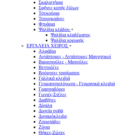
Σκαλιστήρια
Σφήνες κοπής ξύλων
Τσεκούρια
Τσουγκράνες
Φτυάρια
Ψαλίδια κλάδου
+
Ψαλίδια κλαδέματος
Ψαλίδια κορυφής
ΕΡΓΑΛΕΙΑ ΧΕΙΡΟΣ
+
Αλφάδια
Αντάπτορες - Αντάπτορες Μαγνητικοί
Βαριοπούλες - Ματσόλες
Βεντούζες
Βούρτσες τριψίματος
Γαλλικά κλειδιά
Γερμανοπολύγωνα - Γερμανικά κλειδιά
Γρασσαδόροι
Γωνιές-Στέλες
Διαβήτες
Δίχαλα
Δοχεία σοβά
Δυναμόκλειδα
Ζουμπάδες
Ζύγια
Θήκες-Ζώνες