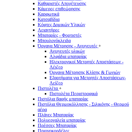
Καθαριστές Αποχέτευσης
Κάμερες επιθεώρησης
Καρφωτικά
Κατσαβίδια
Κόφτες Δομικών Υλικών
Λειαντήρες
Μπαταρίες - Φορτιστές
Μπουλονόκλειδα
Όργανα Μέτρησης - Ανιχνευτές
+
Ανιχνευτές υλικών
Αλφάδια μπαταρίας
Ηλεκτρονικοί Μετρητές Αποστάσεων -
Λέιζερ
Όργανα Μέτρησης Κλίσης & Γωνιών
Εξαρτήματα για Μετρητές Αποστάσεων-
Λείζερ
Πιστολέτα
+
Πιστολέτα Περιστροφικά
Πιστόλια βαφής μπαταρίας
Πιστόλια Θερμοκόλλησης - Σιλικόνης - Θερμού
αέρα
Πλάνες Μπαταρίας
Πολυεργαλεία μπαταρίας
Πρέσσες Μπαταρίας
Πριονοκορδέλες