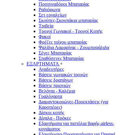
Πριτσιναδόροι Μπαταρίας
Ραδιόφωνα
Σετ εργαλείων
Σκούπες-Σκουπάκια μπαταρίας
Τριβεία
Τροχοί Γωνιακοί - Τροχοί Κοπής
Φακοί
Φρέζες τοίχου μπαταρίας
Ψαλίδια Λαμαρίνας - Ζουμποψάλιδα
Σέγες Μπαταρίας
Σπαθόσεγες Μπαταρίας
ΕΞΑΡΤΗΜΑΤΑ
+
Αναδευτήρες
Βάσεις γωνιακών τροχών
Βάσεις δραπάνων
Βάσεις πριονιών
Βελόνια - Καλέμια
Γυαλόχαρτα
Διαμαντοκορώνες-Προεκτάσεις (για
Καροτιέρες)
Δίσκοι κοπής
Δίχαλα - Πρόκες
Εξαρτήματα για πιστόλια βαφής-airless-
κονιάματος
Εξαρτήματα-Προσαρτήματα για Dremel