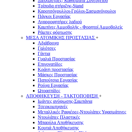
Ξαπλώστρες- Καθίσματα Συνεργείου
Τρίποδα στήριξης-Stand
Καροτσόγρυλλοι-Γρύλοι-Σασμανόγρυλοι
Πάγκοι Εργασίας
Αναρροφητήρες λαδιού
Καμπίνες Αμμοβολής - Φορητοί Αμμοβολείς
Ράμπες φόρτωσης
ΜΕΣΑ ΑΤΟΜΙΚΗΣ ΠΡΟΣΤΑΣΙΑΣ
+
Αδιάβροχα
Γαλότσες
Γάντια
Γυαλιά Προστασίας
Επιγονατίδες
Κράνη προστασίας
Μάσκες Προστασίας
Παπούτσια Εργασίας
Ρούχα Εργασίας
Ωτοασπίδες
ΑΠΟΘΗΚΕΥΣΗ - ΤΑΚΤΟΠΟΙΗΣΗ
+
Ιμάντες ανύψωσης-Σαμπάνια
Τσερκομηχανές
Μεταλλικές Ραφιέρες-Ντουλάπες Υφασμάτινες
Ντουλάπες Πλαστικές
Μπαούλα Αποθήκευσης
Κουτιά Αποθήκευσης