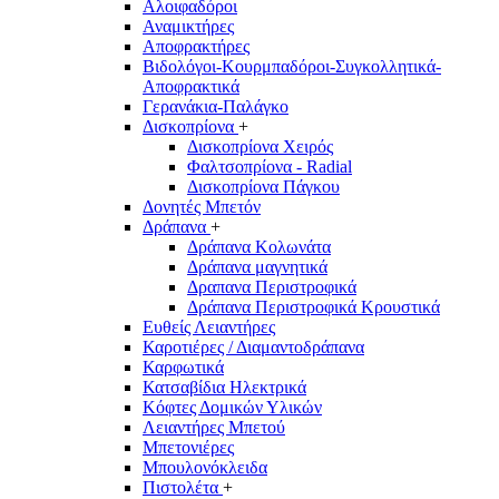
Αλοιφαδόροι
Αναμικτήρες
Αποφρακτήρες
Βιδολόγοι-Κουρμπαδόροι-Συγκολλητικά-
Αποφρακτικά
Γερανάκια-Παλάγκο
Δισκοπρίονα
+
Δισκοπρίονα Χειρός
Φαλτσοπρίονα - Radial
Δισκοπρίονα Πάγκου
Δονητές Μπετόν
Δράπανα
+
Δράπανα Κολωνάτα
Δράπανα μαγνητικά
Δραπανα Περιστροφικά
Δράπανα Περιστροφικά Κρουστικά
Ευθείς Λειαντήρες
Καροτιέρες / Διαμαντοδράπανα
Καρφωτικά
Κατσαβίδια Ηλεκτρικά
Κόφτες Δομικών Υλικών
Λειαντήρες Μπετού
Μπετονιέρες
Μπουλονόκλειδα
Πιστολέτα
+