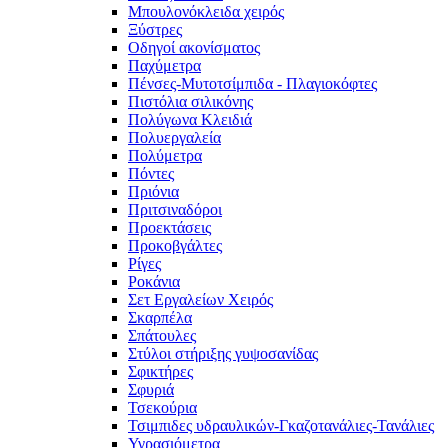
Μπουλονόκλειδα χειρός
Ξύστρες
Οδηγοί ακονίσματος
Παχύμετρα
Πένσες-Μυτοτσίμπιδα - Πλαγιοκόφτες
Πιστόλια σιλικόνης
Πολύγωνα Κλειδιά
Πολυεργαλεία
Πολύμετρα
Πόντες
Πριόνια
Πριτσιναδόροι
Προεκτάσεις
Προκοβγάλτες
Ρίγες
Ροκάνια
Σετ Εργαλείων Χειρός
Σκαρπέλα
Σπάτουλες
Στύλοι στήριξης γυψοσανίδας
Σφικτήρες
Σφυριά
Τσεκούρια
Τσιμπιδες υδραυλικών-Γκαζοτανάλιες-Τανάλιες
Υγρασιόμετρα