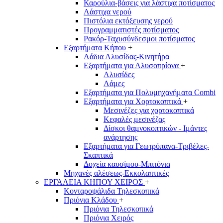
Καρούλια-βάσεις για λάστιχα ποτίσματος
Λάστιχα νερού
Πιστόλια εκτόξευσης νερού
Προγραμματιστές ποτίσματος
Ρακόρ-Ταχυσύνδεσμοι ποτίσματος
Εξαρτήματα Κήπου
+
Λάδια Αλυσίδας-Κινητήρα
Εξαρτήματα για Αλυσοπρίονα
+
Αλυσίδες
Λάμες
Εξαρτήματα για Πολυμηχανήματα Combi
Εξαρτήματα για Χορτοκοπτικά
+
Μεσινέζες για χορτοκοπτικά
Κεφαλές μεσινέζας
Δίσκοι θαμνοκοπτικών - Ιμάντες
ανάρτησης
Εξαρτήματα για Γεωτρύπανα-Τριβέλες-
Σκαπτικά
Δοχεία καυσίμου-Μπιτόνια
Μηχανές αλέσεως-Εκκολαπτικές
ΕΡΓΑΛΕΙΑ ΚΗΠΟΥ ΧΕΙΡΟΣ
+
Κονταροψάλιδα Τηλεσκοπικά
Πριόνια Κλάδου
+
Πριόνια Τηλεσκοπικά
Πριόνια Χειρός