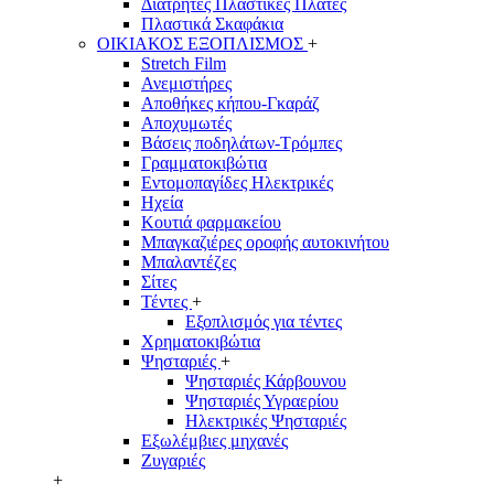
Διάτρητες Πλαστικές Πλάτες
Πλαστικά Σκαφάκια
ΟΙΚΙΑΚΟΣ ΕΞΟΠΛΙΣΜΟΣ
+
Stretch Film
Ανεμιστήρες
Αποθήκες κήπου-Γκαράζ
Αποχυμωτές
Βάσεις ποδηλάτων-Τρόμπες
Γραμματοκιβώτια
Εντομοπαγίδες Ηλεκτρικές
Ηχεία
Κουτιά φαρμακείου
Μπαγκαζιέρες οροφής αυτοκινήτου
Μπαλαντέζες
Σίτες
Τέντες
+
Εξοπλισμός για τέντες
Χρηματοκιβώτια
Ψησταριές
+
Ψησταριές Κάρβουνου
Ψησταριές Υγραερίου
Ηλεκτρικές Ψησταριές
Εξωλέμβιες μηχανές
Ζυγαριές
+