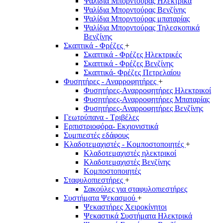
Ψαλίδια Μπορντούρας Hλεκτρικά
Ψαλίδια Μπορντούρας Βενζίνης
Ψαλίδια Μπορντούρας μπαταρίας
Ψαλίδια Μπορντούρας Τηλεσκοπικά
Βενζίνης
Σκαπτικά - Φρέζες
+
Σκαπτικά - Φρέζες Ηλεκτρικές
Σκαπτικά - Φρέζες Βενζίνης
Σκαπτικά- Φρέζες Πετρελαίου
Φυσητήρες - Αναρροφητήρες
+
Φυσητήρες-Αναρροφητήρες Ηλεκτρικοί
Φυσητήρες-Αναρροφητήρες Μπαταρίας
Φυσητήρες-Αναρροφητήρες Βενζίνης
Γεωτρύπανα - Τριβέλες
Ερπιστριοφόρα- Εκχιονιστικά
Συμπιεστές εδάφους
Κλαδοτεμαχιστές - Κομποστοποιητές
+
Κλαδοτεμαχιστές ηλεκτρικοί
Κλαδοτεμαχιστές Βενζίνης
Κομποστοποιητές
Σταφυλοπιεστήρες
+
Σακούλες για σταφυλοπιεστήρες
Συστήματα Ψεκασμού
+
Ψεκαστήρες Χειροκίνητοι
Ψεκαστικά Συστήματα Ηλεκτρικά