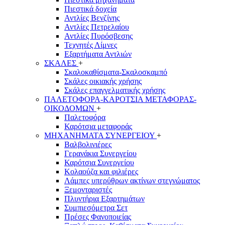
Πιεστικά δοχεία
Αντλίες Βενζίνης
Αντλίες Πετρελαίου
Αντλίες Πυρόσβεσης
Τεχνητές Λίμνες
Εξαρτήματα Αντλιών
ΣΚΑΛΕΣ
+
Σκαλοκαθίσματα-Σκαλοσκαμπό
Σκάλες οικιακής χρήσης
Σκάλες επαγγελματικής χρήσης
ΠΑΛΕΤΟΦΟΡΑ-ΚΑΡΟΤΣΙΑ ΜΕΤΑΦΟΡΑΣ-
ΟΙΚΟΔΟΜΩΝ
+
Παλετοφόρα
Καρότσια μεταφοράς
ΜΗΧΑΝΗΜΑΤΑ ΣΥΝΕΡΓΕΙΟΥ
+
Βαλβολινιέρες
Γερανάκια Συνεργείου
Καρότσια Συνεργείου
Κολαούζα και φιλιέρες
Λάμπες υπερύθρων ακτίνων στεγνώματος
Ξεμονταριστές
Πλυντήρια Εξαρτημάτων
Συμπιεσόμετρα Σετ
Πρέσες Φανοποιείας