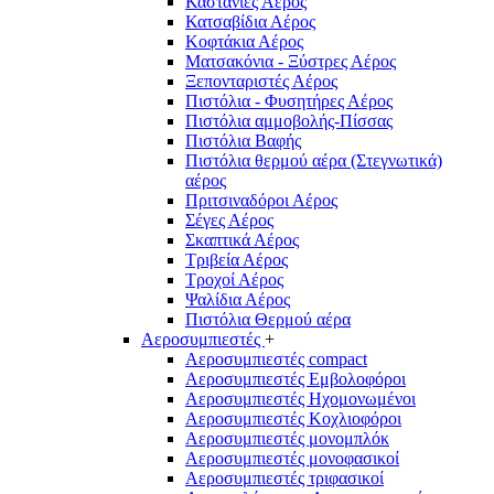
Καστάνιες Αέρος
Κατσαβίδια Αέρος
Κοφτάκια Αέρος
Ματσακόνια - Ξύστρες Αέρος
Ξεπονταριστές Αέρος
Πιστόλια - Φυσητήρες Αέρος
Πιστόλια αμμοβολής-Πίσσας
Πιστόλια Βαφής
Πιστόλια θερμού αέρα (Στεγνωτικά)
αέρος
Πριτσιναδόροι Αέρος
Σέγες Αέρος
Σκαπτικά Αέρος
Τριβεία Αέρος
Τροχοί Αέρος
Ψαλίδια Αέρος
Πιστόλια Θερμού αέρα
Αεροσυμπιεστές
+
Αεροσυμπιεστές compact
Αεροσυμπιεστές Εμβολοφόροι
Αεροσυμπιεστές Ηχομονωμένοι
Αεροσυμπιεστές Κοχλιοφόροι
Αεροσυμπιεστές μονομπλόκ
Αεροσυμπιεστές μονοφασικοί
Αεροσυμπιεστές τριφασικοί