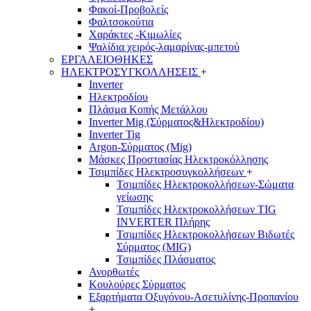
Φακοί-Προβολείς
Φαλτσοκούτια
Χαράκτες -Κιμωλίες
Ψαλίδια χειρός-λαμαρίνας-μπετού
ΕΡΓΑΛΕΙΟΘΗΚΕΣ
ΗΛΕΚΤΡΟΣΥΓΚΟΛΛΗΣΕΙΣ
+
Inverter
Ηλεκτροδίου
Πλάσμα Κοπής Μετάλλου
Inverter Mig (Σύρματος&Ηλεκτροδίου)
Inverter Tig
Argon-Σύρματος (Mig)
Μάσκες Προστασίας Ηλεκτροκόλλησης
Τσιμπίδες Ηλεκτροσυγκολλήσεων
+
Τσιμπίδες Ηλεκτροκολλήσεων-Σώματα
γείωσης
Τσιμπίδες Ηλεκτροκολλήσεων TIG
INVERTER Πλήρης
Τσιμπίδες Ηλεκτροκολλήσεων Βιδωτές
Σύρματος (MIG)
Τσιμπίδες Πλάσματος
Ανορθωτές
Κουλούρες Σύρματος
Εξαρτήματα Οξυγόνου-Ασετυλίνης-Προπανίου
+