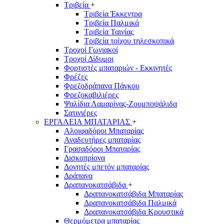
Τριβεία
+
Τριβεία Έκκεντρα
Τριβεία Παλμικά
Τριβεία Ταινίας
Τριβεία τοίχου τηλεσκοπικά
Τροχοί Γωνιακοί
Τροχοί Δίδυμοι
Φορτιστές μπαταριών - Εκκινητές
Φρέζες
Φρεζοδράπανα Πάγκου
Φρεζοκαβιλιέρες
Ψαλίδια Λαμαρίνας-Ζουμποψάλιδα
Σατινιέρες
ΕΡΓΑΛΕΙΑ ΜΠΑΤΑΡΙΑΣ
+
Αλοιφαδόροι Μπαταρίας
Αναδευτήρες μπαταρίας
Γρασαδόροι Μπαταρίας
Δισκοπρίονα
Δονητές μπετόν μπαταρίας
Δράπανα
Δραπανοκατσάβιδα
+
Δραπανοκατσάβιδα Μπαταρίας
Δραπανοκατσάβιδα Παλμικά
Δραπανοκατσάβιδα Κρουστικά
Θερμόμετρα μπαταρίας