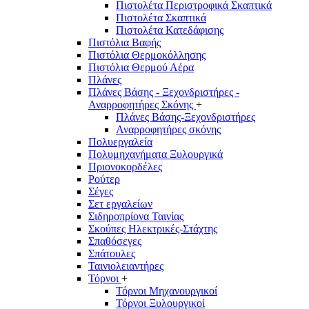
Πιστολέτα Περιστροφικά Σκαπτικά
Πιστολέτα Σκαπτικά
Πιστολέτα Κατεδάφισης
Πιστόλια Βαφής
Πιστόλια Θερμοκόλλησης
Πιστόλια Θερμού Αέρα
Πλάνες
Πλάνες Βάσης - Ξεχονδριστήρες -
Αναρροφητήρες Σκόνης
+
Πλάνες Βάσης-Ξεχονδριστήρες
Αναρροφητήρες σκόνης
Πολυεργαλεία
Πολυμηχανήματα Ξυλουργικά
Πριονοκορδέλες
Ρούτερ
Σέγες
Σετ εργαλείων
Σιδηροπρίονα Ταινίας
Σκούπες Ηλεκτρικές-Στάχτης
Σπαθόσεγες
Σπάτουλες
Ταινιολειαντήρες
Τόρνοι
+
Τόρνοι Μηχανουργικοί
Τόρνοι Ξυλουργικοί