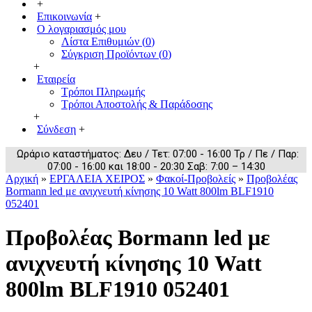
+
Επικοινωνία
+
Ο λογαριασμός μου
Λίστα Επιθυμιών (
0
)
Σύγκριση Προϊόντων (
0
)
+
Εταιρεία
Τρόποι Πληρωμής
Τρόποι Αποστολής & Παράδοσης
+
Σύνδεση
+
Ωράριο καταστήματος: Δευ / Τετ: 07:00 - 16:00 Τρ / Πε / Παρ:
07:00 - 16:00 και 18:00 - 20:30 Σαβ: 7:00 – 14:30
Αρχική
»
ΕΡΓΑΛΕΙΑ ΧΕΙΡΟΣ
»
Φακοί-Προβολείς
»
Προβολέας
Bormann led με ανιχνευτή κίνησης 10 Watt 800lm BLF1910
052401
Προβολέας Bormann led με
ανιχνευτή κίνησης 10 Watt
800lm BLF1910 052401