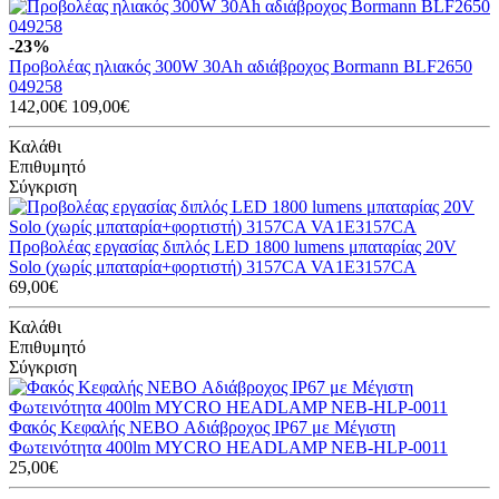
-23%
Προβολέας ηλιακός 300W 30Ah αδιάβροχος Bormann BLF2650
049258
142,00€
109,00€
Καλάθι
Επιθυμητό
Σύγκριση
Προβολέας εργασίας διπλός LED 1800 lumens μπαταρίας 20V
Solo (χωρίς μπαταρία+φορτιστή) 3157CA VA1E3157CA
69,00€
Καλάθι
Επιθυμητό
Σύγκριση
Φακός Κεφαλής NEBO Αδιάβροχος IP67 με Μέγιστη
Φωτεινότητα 400lm MYCRO HEADLAMP NEB-HLP-0011
25,00€