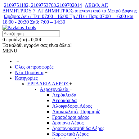
2109751182, 2109753768,2109702014
ΛΕΩΦ. ΑΓ.
ΔΗΜΗΤΡΙΟΥ 7, ΑΓ.ΔΗΜΗΤΡΙΟΣ απέναντι από το Μετρό Δάφνης
Ωράριο: Δευ / Τετ: 07:00 - 16:00 Τρ / Πε / Παρ: 07:00 - 16:00 και
18:00 - 20:30 Σαβ: 7:00 – 14:30
0 προϊόν(τα) - 0,00€
Τα καλάθι αγορών σας είναι άδειο!
MENU
+
Όλες οι προσφορές
+
Νέα Προϊόντα
+
Κατηγορίες
ΕΡΓΑΛΕΙΑ ΑΕΡΟΣ
+
Αεροεργαλεία
+
Αερόκλειδα
Αεροκόπιδα
Αλοιφαδόροι Αέρος
Αποκολλητές Παρμπρίζ
Γρασαδόροι αέρος
Δράπανα Αέρος
Δραπανοκατσάβιδα Αέρος
Καρφωτικά Αέρος