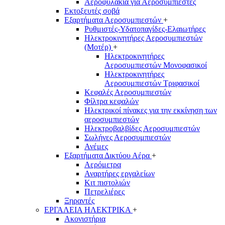
Αεροφυλάκια για Αεροσυμπιεστές
Εκτοξευτές σοβά
Εξαρτήματα Αεροσυμπιεστών
+
Ρυθμιστές-Υδατοπαγίδες-Ελαιωτήρες
Ηλεκτροκινητήρες Αεροσυμπιεστών
(Μοτέρ)
+
Ηλεκτροκινητήρες
Αεροσυμπιεστών Μονοφασικοί
Ηλεκτροκινητήρες
Αεροσυμπιεστών Τριφασικοί
Κεφαλές Αεροσυμπιεστών
Φίλτρα κεφαλών
Ηλεκτρικοί πίνακες για την εκκίνηση των
αεροσυμπιεστών
Ηλεκτροβαλβίδες Αεροσυμπιεστών
Σωλήνες Αεροσυμπιεστών
Ανέμες
Εξαρτήματα Δικτύου Αέρα
+
Αερόμετρα
Αναρτήρες εργαλείων
Κιτ πιστολιών
Πετρελιέρες
Ξηραντές
ΕΡΓΑΛΕΙΑ ΗΛΕΚΤΡΙΚΑ
+
Ακονιστήρια