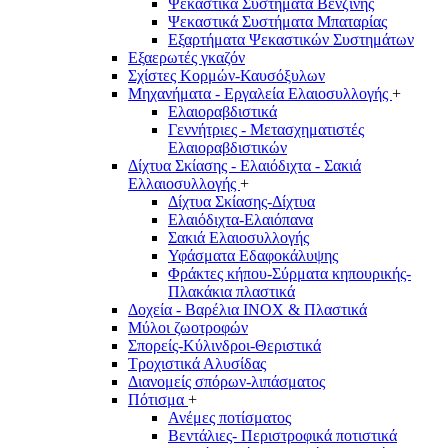
Ψεκαστικά Συστήματα Βενζίνης
Ψεκαστικά Συστήματα Μπαταρίας
Εξαρτήματα Ψεκαστικών Συστημάτων
Εξαερωτές γκαζόν
Σχίστες Κορμών-Καυσόξυλων
Μηχανήματα - Εργαλεία Ελαιοσυλλογής
+
Ελαιοραβδιστικά
Γεννήτριες - Μετασχηματιστές
Ελαιοραβδιστικών
Δίχτυα Σκίασης - Ελαιόδιχτα - Σακιά
Ελλαιοσυλλογής
+
Δίχτυα Σκίασης-Δίχτυα
Ελαιόδιχτα-Ελαιόπανα
Σακιά Ελαιοσυλλογής
Υφάσματα Εδαφοκάλυψης
Φράκτες κήπου-Σύρματα κηπουρικής-
Πλακάκια πλαστικά
Δοχεία - Βαρέλια INOX & Πλαστικά
Μύλοι ζωοτροφών
Σπορείς-Κύλινδροι-Θεριστικά
Τροχιστικά Αλυσίδας
Διανομείς σπόρων-λιπάσματος
Πότισμα
+
Ανέμες ποτίσματος
Βεντάλιες- Περιστροφικά ποτιστικά