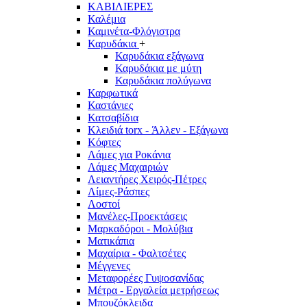
ΚΑΒΙΛΙΕΡΕΣ
Καλέμια
Καμινέτα-Φλόγιστρα
Καρυδάκια
+
Καρυδάκια εξάγωνα
Καρυδάκια με μύτη
Καρυδάκια πολύγωνα
Καρφωτικά
Καστάνιες
Κατσαβίδια
Κλειδιά torx - Άλλεν - Εξάγωνα
Κόφτες
Λάμες για Ροκάνια
Λάμες Μαχαιριών
Λειαντήρες Χειρός-Πέτρες
Λίμες-Ράσπες
Λοστοί
Μανέλες-Προεκτάσεις
Μαρκαδόροι - Μολύβια
Ματικάπια
Μαχαίρια - Φαλτσέτες
Μέγγενες
Μεταφορέες Γυψοσανίδας
Μέτρα - Εργαλεία μετρήσεως
Μπουζόκλειδα