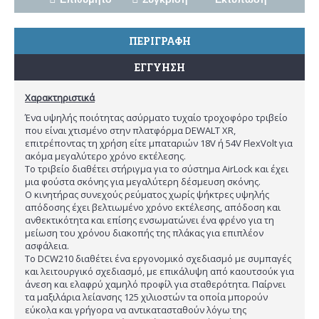
ΠΕΡΙΓΡΑΦΗ
ΕΓΓΥΗΣΗ
Χαρακτηριστικά
Ένα υψηλής ποιότητας ασύρματο τυχαίο τροχοφόρο τριβείο
που είναι χτισμένο στην πλατφόρμα DEWALT XR,
επιτρέποντας τη χρήση είτε μπαταριών 18V ή 54V FlexVolt για
ακόμα μεγαλύτερο χρόνο εκτέλεσης.
Το τριβείο διαθέτει στήριγμα για το σύστημα AirLock και έχει
μια φούστα σκόνης για μεγαλύτερη δέσμευση σκόνης.
Ο κινητήρας συνεχούς ρεύματος χωρίς ψήκτρες υψηλής
απόδοσης έχει βελτιωμένο χρόνο εκτέλεσης, απόδοση και
ανθεκτικότητα και επίσης ενσωματώνει ένα φρένο για τη
μείωση του χρόνου διακοπής της πλάκας για επιπλέον
ασφάλεια.
Το DCW210 διαθέτει ένα εργονομικό σχεδιασμό με συμπαγές
και λειτουργικό σχεδιασμό, με επικάλυψη από καουτσούκ για
άνεση και ελαφρύ χαμηλό προφίλ για σταθερότητα. Παίρνει
τα μαξιλάρια λείανσης 125 χιλιοστών τα οποία μπορούν
εύκολα και γρήγορα να αντικατασταθούν λόγω της